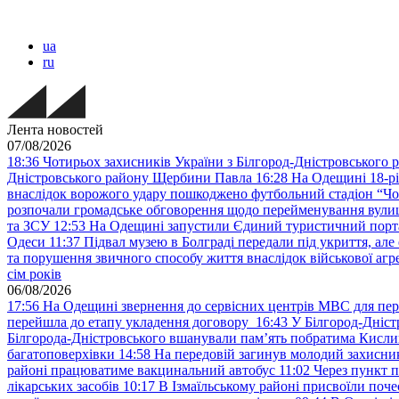
ua
ru
Лента новостей
07/08/2026
18:36
Чотирьох захисників України з Білгород-Дністровського 
Дністровського району Щербини Павла
16:28
На Одещині 18-рі
внаслідок ворожого удару пошкоджено футбольний стадіон “Ч
розпочали громадське обговорення щодо перейменування вулиці
та ЗСУ
12:53
На Одещині запустили Єдиний туристичний портал
Одеси
11:37
Підвал музею в Болграді передали під укриття, ал
та порушення звичного способу життя внаслідок військової агре
сім років
06/08/2026
17:56
На Одещині звернення до сервісних центрів МВС для пер
перейшла до етапу укладення договору
16:43
У Білгород-Дніст
Білгорода-Дністровського вшанували пам’ять побратима Кислиц
багатоповерхівки
14:58
На передовій загинув молодий захисни
районі працюватиме вакцинальний автобус
11:02
Через пункт 
лікарських засобів
10:17
В Ізмаїльському районі присвоїли поч