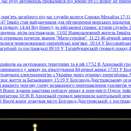
д час руху автомобіль провалився під землю
09:15
Ворог не припи
и пам’ять загиблого під час служби колеги Сороки Михайла
17:11
:47
Ізмаїл став майданчиком для обговорення морських ініціати
я підвалу
14:44
Від бізнесу до військової справи: історія служб
 людина, вісім постраждали
13:02
Наркозалежний житель Ізмаїл
ері отримали почесне звання “Мати-героїня”
11:23
46-річний заве
елилися червонокнижні європейські хом’яки
10:14
У Бессарабськ
загиблий та постраждалі
09:10
У Татарбунарській громаді понад 
раїнців на окупованих територіях та в рф
17:52
В Арцизькій гро
озрюваного у замаху на зґвалтування 84-річної жінки
17:03
У Бол
уповувати електроенергію з України через зупинку енергоблока
своє життя за Батьківщину
15:19
У Білгороді-Дністровському ого
 викрито чергову схему незаконного переправлення ухилянтів ч
8
Ворог вдарив ракетами поблизу ринку в передмісті Одеси: 
анізатора
10:36
В Арцизькій громаді завершили капітальний ремон
9
Вночі ворог атакував місто Білгород-Дністровський: є постраж