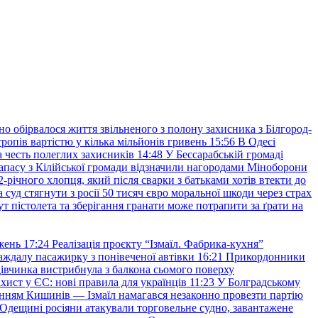
но обірвалося життя звільненого з полону захисника з Білгород-
ропів вартістю у кілька мільйонів гривень
15:56
В Одесі
 честь полеглих захисників
14:48
У Бессарабській громаді
апасу з Кілійської громади відзначили нагородами Міноборони
2-річного хлопця, який після сварки з батьками хотів втекти до
уд стягнути з росії 50 тисяч євро моральної шкоди через страх
т пістолета та зберігання гранати може потрапити за ґрати на
жень
17:24
Реалізація проєкту “Ізмаїл. Фабрика-кухня”
аждалу пасажирку з понівеченої автівки
16:21
Прикордонники
івчинка вистрибнула з балкона сьомого поверху
хист у ЄС: нові правила для українців
11:23
У Болградському
нням Кишинів — Ізмаїл намагався незаконно провезти партію
Одещині росіяни атакували торговельне судно, завантажене