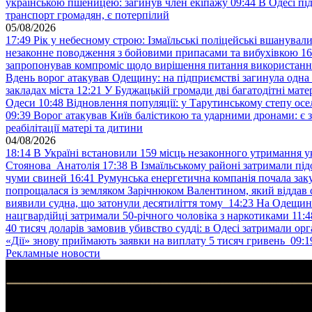
українською пшеницею: загинув член екіпажу
09:44
В Одесі пі
транспорт громадян, є потерпілий
05/08/2026
17:49
Рік у небесному строю: Ізмаїльські поліцейські вшанувал
незаконне поводження з бойовими припасами та вибухівкою
16
запропонував компроміс щодо вирішення питання використанн
Вдень ворог атакував Одещину: на підприємстві загинула одна
закладах міста
12:21
У Буджацькій громади дві багатодітні мат
Одеси
10:48
Відновлення популяції: у Тарутинському степу ос
09:39
Ворог атакував Київ балістикою та ударними дронами: є 
реабілітації матері та дитини
04/08/2026
18:14
В Україні встановили 159 місць незаконного утримання ук
Стоянова Анатолія
17:38
В Ізмаїльському районі затримали під
чуми свиней
16:41
Румунська енергетична компанія почала зак
попрощалася із земляком Зарічнюком Валентином, який віддав 
виявили судна, що затонули десятиліття тому
14:23
На Одещині
нацгвардійці затримали 50-річного чоловіка з наркотиками
11:4
40 тисяч доларів замовив убивство судді: в Одесі затримали орг
«Дії» знову приймають заявки на виплату 5 тисяч гривень
09:1
Рекламные новости