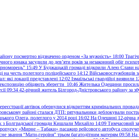
району посмертно відзначено орденом «За мужність»
18:00
Трагіч
чного юнака засудили до дев’яти років за незаконний обіг психот
орноморець”
15:49
У Буджацькій громаді відкрили Алею Слави на
 на честь полеглого поліцейського
14:12
Військовослужбовців з
: які локації представлені
12:02
Ізмаїльські гвардійці виявили 1
е експозицію обіцяють зберегти
10:46
Жителька Одещини просила с
сії
09:34
42-річний житель Білгород-Дністровського району за збу
ереєстрації автівок обернулися відкриттям кримінальних провад
ровському районі сталася ДТП: рятувальники деблокували постр
ького Олега, полеглого у 2014 році
16:02
На Одещині 12-річна д
к з Болградської громади Кишлали Михайло
14:09
Тимчасовий за
пропуску «Мирне – Табаки» пасажир рейсового автобуса сполуче
есне звання “Мати-героїня” трьом багатодітним матерям
09:58
На 