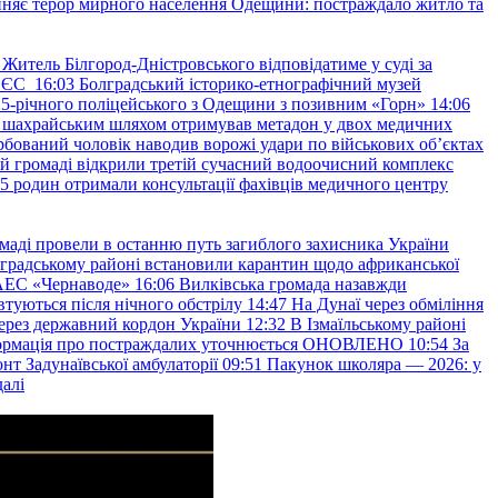
няє терор мирного населення Одещини: постраждало житло та
Житель Білгород-Дністровського відповідатиме у суді за
в ЄС
16:03
Болградський історико-етнографічний музей
и 25-річного поліцейського з Одещини з позивним «Горн»
14:06
а шахрайським шляхом отримував метадон у двох медичних
рбований чоловік наводив ворожі удари по військових обʼєктах
ій громаді відкрили третій сучасний водоочисний комплекс
45 родин отримали консультації фахівців медичного центру
маді провели в останню путь загиблого захисника України
градському районі встановили карантин щодо африканської
 АЕС «Чернаводе»
16:06
Вилківська громада назавжди
втуються після нічного обстрілу
14:47
На Дунаї через обміління
ерез державний кордон України
12:32
В Ізмаїльському районі
інформація про постраждалих уточнюється ОНОВЛЕНО
10:54
За
т Задунаївської амбулаторії
09:51
Пакунок школяра — 2026: у
далі