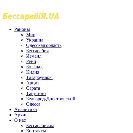
Районы
Мир
Украина
Одесская область
Бессарабия
Измаил
Рени
Болград
Килия
Татарбунары
Арциз
Сарата
Тарутино
Белгород-Днестровский
Одесса
Аналитика
Архив
О нас
Бессарабия.ua
Контакты