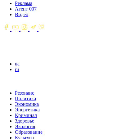
Реклама
Агент 007
Видео
ua
ru
Резонанс
Политика
Экономика
Энергетика
Криминал
Здоровье
Экология
Образование
Культура