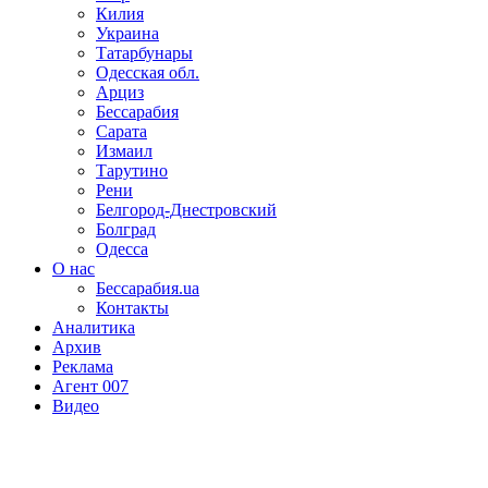
Килия
Украина
Татарбунары
Одесская обл.
Арциз
Бессарабия
Сарата
Измаил
Тарутино
Рени
Белгород-Днестровский
Болград
Одесса
О нас
Бессарабия.ua
Контакты
Аналитика
Архив
Реклама
Агент 007
Видео