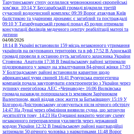
Тарутинському степу оселилися червонокнижні європейські
хом’яки
10:14
У Бессарабській громаді відкрили третій
сучасний водоочисний комплекс
09:39
Ворог атакував Київ
балістикою та ударними дронами: є загиблий та постраждалі
09:10
У Татарбунарській громаді понад 45 родин отримали
консультації фахівців медичного центру реабілітації матері та
дитини
04/08/2026
18:14
В Україні встановили 159 місць незаконного утримання
українців на окупованих територіях та в рф
17:52
В Арцизькій
громаді провели в останню путь загиблого захисника України
Стоянова Анатолія
17:38
В Ізмаїльському районі затримали
підозрюваного у замаху на зґвалтування 84-річної жінки
17:03
У Болградському районі встановили карантин щодо
африканської чуми свиней
16:41
Румунська енергетична
компанія почала закуповувати електроенергію з України через
зупинку енергоблока АЕС «Чернаводе»
16:06
Вилківська
громада назавжди попрощалася із земляком Зарічнюком
Валентином, який віддав своє життя за Батьківщину
15:19
У
Білгороді-Дністровському оговтуються після нічного обстрілу
14:47
На Дунаї через обміління виявили судна, що затонули
десятиліття тому
14:23
На Одещині викрито чергову схему
незаконного переправлення ухилянтів через державний
кордон України
12:32
В Ізмаїльському районі нацгвардійці
затримали 50-річного чоловіка з наркотиками
11:48
Ворог