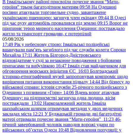
В Ізмаїльському районі присвоїли почесне звання “Мати-
героїня” трьом багатодітним матерям
09:58
На Одещині
росіяни атакували торговельне судно, завантажене
українською пшеницею: загинув член екіпажу
09:44
В Одесі
під час руху автомобіль провалився під землю
09:15
Ворог не
припиняє терор мирного населення Одещини: постраждало
житло та транспорт громадян, є потерпілий
05/08/2026
17:49
Рік у небесному строю: Ізмаїльські поліцейські
вшанували пам’ять загиблого під час служби колеги Сороки
Михайла
17:11
Житель Білгород-Дністровського
відповідатиме у суді за незаконне поводження з бойовими
припасами та вибухівкою
16:47
Ізмаїл став майданчиком для
обговорення морських ініціатив ЄС
16:03
Болградський
історико-етнографічний музей запропонував компроміс щодо
вирішення питання використання підвалу
14:44
Від бізнесу до
військової справи: історія служби 25-річного поліцейського з
Одещини з позивним «Горн»
14:06
Вдень ворог атакував
Одещину: на підприємстві загинула одна людина, вісім
постраждали
13:02
Наркозалежний житель Ізмаїла
шахрайським шляхом отримував метадон у двох медичних
закладах міста
12:21
У Буджацькій громади дві багатодітні
матері отримали почесне звання “Мати-героїня”
11:23
46-
річний завербований чоловік наводив ворожі удари по
військових обʼєктах Одеси
10:48
Відновлення популяції: у