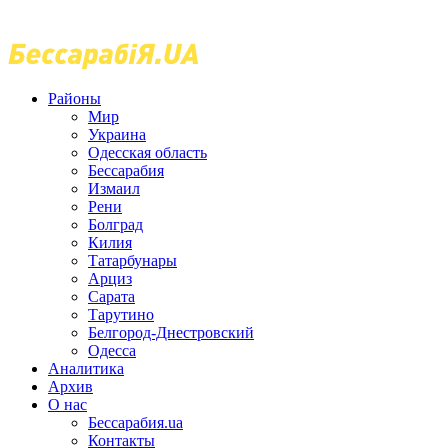
Районы
Мир
Украина
Одесская область
Бессарабия
Измаил
Рени
Болград
Килия
Татарбунары
Арциз
Сарата
Тарутино
Белгород-Днестровский
Одесса
Аналитика
Архив
О нас
Бессарабия.ua
Контакты