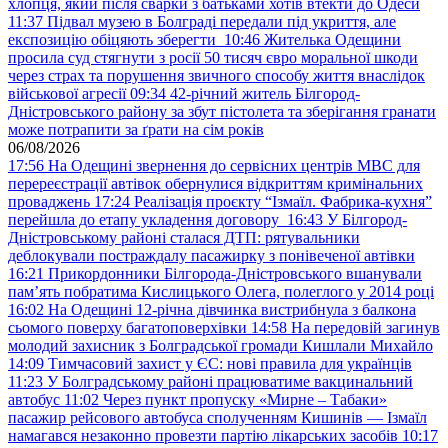
хлопця, який після сварки з батьками хотів втекти до Одеси
11:37
Підвал музею в Болграді передали під укриття, але
експозицію обіцяють зберегти
10:46
Жителька Одещини
просила суд стягнути з росії 50 тисяч євро моральної шкоди
через страх та порушення звичного способу життя внаслідок
військової агресії
09:34
42-річний житель Білгород-
Дністровського району за збут пістолета та зберігання гранати
може потрапити за ґрати на сім років
06/08/2026
17:56
На Одещині звернення до сервісних центрів МВС для
перереєстрації автівок обернулися відкриттям кримінальних
проваджень
17:24
Реалізація проєкту “Ізмаїл. Фабрика-кухня”
перейшла до етапу укладення договору
16:43
У Білгород-
Дністровському районі сталася ДТП: рятувальники
деблокували постраждалу пасажирку з понівеченої автівки
16:21
Прикордонники Білгорода-Дністровського вшанували
пам’ять побратима Кислицького Олега, полеглого у 2014 році
16:02
На Одещині 12-річна дівчинка вистрибнула з балкона
сьомого поверху багатоповерхівки
14:58
На передовій загинув
молодий захисник з Болградської громади Кишлали Михайло
14:09
Тимчасовий захист у ЄС: нові правила для українців
11:23
У Болградському районі працюватиме вакцинальний
автобус
11:02
Через пункт пропуску «Мирне – Табаки»
пасажир рейсового автобуса сполученням Кишинів — Ізмаїл
намагався незаконно провезти партію лікарських засобів
10:17