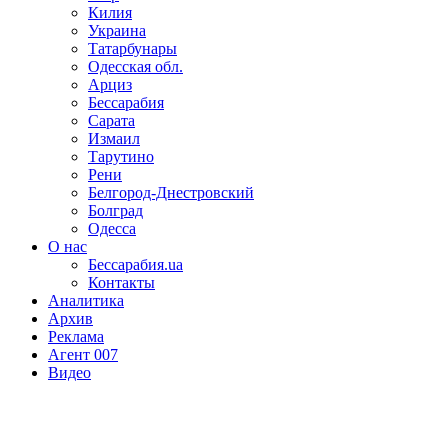
Килия
Украина
Татарбунары
Одесская обл.
Арциз
Бессарабия
Сарата
Измаил
Тарутино
Рени
Белгород-Днестровский
Болград
Одесса
О нас
Бессарабия.ua
Контакты
Аналитика
Архив
Реклама
Агент 007
Видео