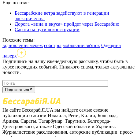
Еще по теме:
Бессарабские ветра задействуют в генерации
электричества
Дорога «вина и вкуса» пройдет через Бессарабию
Сарата на пути реконструкции
Похожие темы:
відновлення мереж
єобстріл
мобільний зв'язок
Одещина
наверх
Подпишись на нашу еженедельную рассылку, чтобы быть в
курсе последних событий. Никакого спама, только актуальные
новости.
Подписаться
На сайте БессарабіЯ.UA вы найдете самые свежие
публикации о жизни Измаила, Рени, Килии, Болграда,
Арциза, Сараты, Татарбунар, Тарутино, Белгорода-
Днестровского, а также Одесской области и Украины.
Журналистские расследования, авторские публикации, пресс-