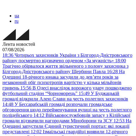
ua
ru
Лента новостей
07/08/2026
18:36
Чотирьох захисників України з Білгород-Дністровського
району посмертно відзначено орденом «За мужність»
18:00
Трагічно обірвалося життя звільненого з полону захисника з
Білгород-Дністровського району Щербини Павла
16:28
На
Одещині 18-річного юнака засудили до дев’яти років за
незаконний обіг психотропів вартістю у кілька мільйонів
гривень
15:56
В Одесі внаслідок ворожого удару пошкоджено
футбольний стадіон “Чорноморець”
15:49
У Буджацькій
громаді відкрили Алею Слави на честь полеглих захисників
14:48
У Бессарабській громаді розпочали громадське
обговорення щодо перейменування вулиці на честь полеглого
поліцейського
14:12
Військовослужбовців запасу з Кілійської
громади відзначили нагородами Міноборони та ЗСУ
12:53
На
Одещині запустили Єдиний туристичний портал: які локації
представлені
12:02
Ізмаїльські гвардійці виявили 12-річного