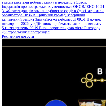
вдарив ракетами поблизу ринку в передмісті Одеси:
інформація про постраждалих уточнюється ОНОВЛЕНО
10:54
За 40 тисяч доларів замовив убивство судді: в Одесі затримали
організатора
10:36
В Арцизькій громаді завершили
капітальний ремонт Задунаївської амбулаторії
09:51
Пакунок
школяра — 2026: у «Дії» знову приймають заявки на виплату
5 тисяч гривень
09:19
Вночі ворог атакував місто Білгород-
Дністровський: є постраждалі
Рекламные новости