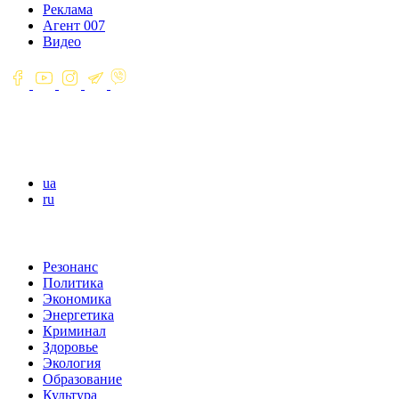
Реклама
Агент 007
Видео
ua
ru
Резонанс
Политика
Экономика
Энергетика
Криминал
Здоровье
Экология
Образование
Культура