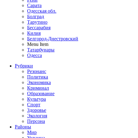
Сарата
Одесская обл.
Болград
Тарутино
Бессарабия
Килия
Белгород-Днестровский
Menu Item
Татарбунары
Одесса
Рубрики
Резонанс
Политика
Экономика
Криминал
Образование
Культура
Спорт
Здоровье
Экология
Персона
Районы
Мир
Украина