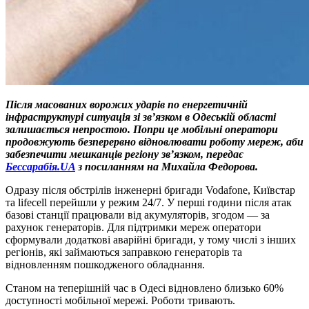
Після масованих ворожих ударів по енергетичній
інфраструктурі ситуація зі зв’язком в Одеській області
залишається непростою. Попри це мобільні оператори
продовжують безперервно відновлювати роботу мереж, аби
забезпечити мешканців регіону зв’язком, передає
Бессарабія.UA
з посиланням на Михайла Федорова.
Одразу після обстрілів інженерні бригади Vodafone, Київстар
та lifecell перейшли у режим 24/7. У перші години після атак
базові станції працювали від акумуляторів, згодом — за
рахунок генераторів. Для підтримки мереж оператори
сформували додаткові аварійні бригади, у тому числі з інших
регіонів, які займаються заправкою генераторів та
відновленням пошкодженого обладнання.
Станом на теперішній час в Одесі відновлено близько 60%
доступності мобільної мережі. Роботи тривають.