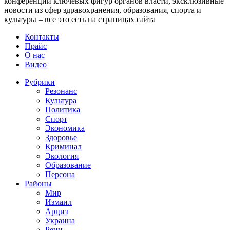
конференции ключевых фигур органов власти, эксклюзивные
новости из сфер здравохранения, образования, спорта и
культуры – все это есть на страницах сайта
Контакты
Прайс
О нас
Видео
Рубрики
Резонанс
Культура
Политика
Спорт
Экономика
Здоровье
Криминал
Экология
Образование
Персона
Районы
Мир
Измаил
Арциз
Украина
Рени