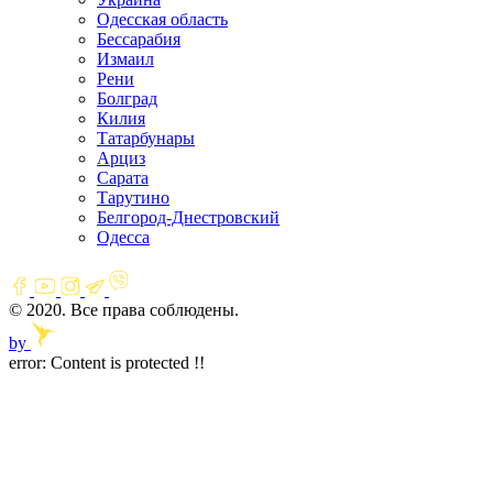
Одесская область
Бессарабия
Измаил
Рени
Болград
Килия
Татарбунары
Арциз
Сарата
Тарутино
Белгород-Днестровский
Одесса
© 2020. Все права соблюдены.
by
error:
Content is protected !!