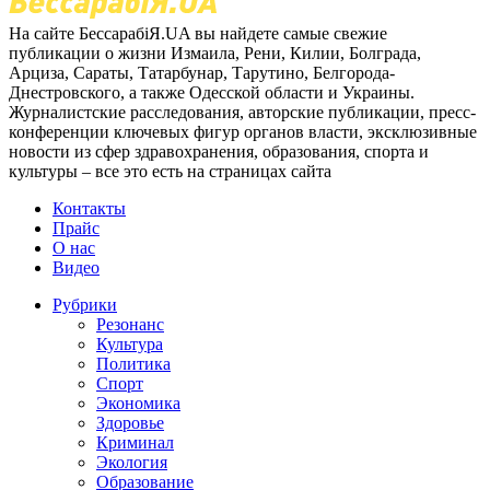
На сайте БессарабіЯ.UA вы найдете самые свежие
публикации о жизни Измаила, Рени, Килии, Болграда,
Арциза, Сараты, Татарбунар, Тарутино, Белгорода-
Днестровского, а также Одесской области и Украины.
Журналистские расследования, авторские публикации, пресс-
конференции ключевых фигур органов власти, эксклюзивные
новости из сфер здравохранения, образования, спорта и
культуры – все это есть на страницах сайта
Контакты
Прайс
О нас
Видео
Рубрики
Резонанс
Культура
Политика
Спорт
Экономика
Здоровье
Криминал
Экология
Образование