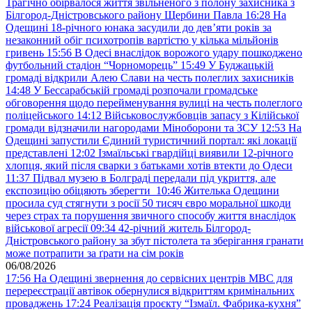
Трагічно обірвалося життя звільненого з полону захисника з
Білгород-Дністровського району Щербини Павла
16:28
На
Одещині 18-річного юнака засудили до дев’яти років за
незаконний обіг психотропів вартістю у кілька мільйонів
гривень
15:56
В Одесі внаслідок ворожого удару пошкоджено
футбольний стадіон “Чорноморець”
15:49
У Буджацькій
громаді відкрили Алею Слави на честь полеглих захисників
14:48
У Бессарабській громаді розпочали громадське
обговорення щодо перейменування вулиці на честь полеглого
поліцейського
14:12
Військовослужбовців запасу з Кілійської
громади відзначили нагородами Міноборони та ЗСУ
12:53
На
Одещині запустили Єдиний туристичний портал: які локації
представлені
12:02
Ізмаїльські гвардійці виявили 12-річного
хлопця, який після сварки з батьками хотів втекти до Одеси
11:37
Підвал музею в Болграді передали під укриття, але
експозицію обіцяють зберегти
10:46
Жителька Одещини
просила суд стягнути з росії 50 тисяч євро моральної шкоди
через страх та порушення звичного способу життя внаслідок
військової агресії
09:34
42-річний житель Білгород-
Дністровського району за збут пістолета та зберігання гранати
може потрапити за ґрати на сім років
06/08/2026
17:56
На Одещині звернення до сервісних центрів МВС для
перереєстрації автівок обернулися відкриттям кримінальних
проваджень
17:24
Реалізація проєкту “Ізмаїл. Фабрика-кухня”