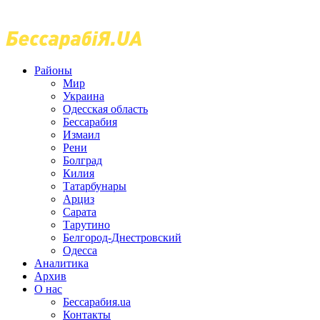
Районы
Мир
Украина
Одесская область
Бессарабия
Измаил
Рени
Болград
Килия
Татарбунары
Арциз
Сарата
Тарутино
Белгород-Днестровский
Одесса
Аналитика
Архив
О нас
Бессарабия.ua
Контакты