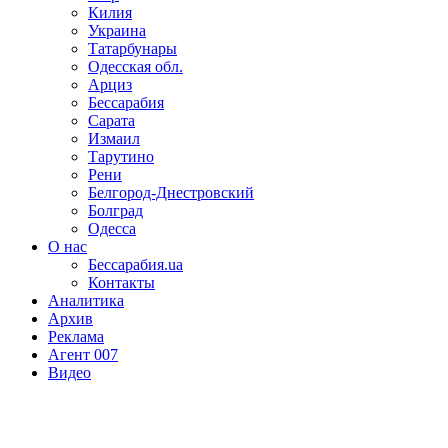
Килия
Украина
Татарбунары
Одесская обл.
Арциз
Бессарабия
Сарата
Измаил
Тарутино
Рени
Белгород-Днестровский
Болград
Одесса
О нас
Бессарабия.ua
Контакты
Аналитика
Архив
Реклама
Агент 007
Видео