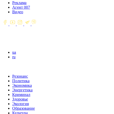
Реклама
Агент 007
Видео
ua
ru
Резонанс
Политика
Экономика
Энергетика
Криминал
Здоровье
Экология
Образование
Культура