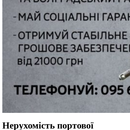
Нерухомість портової