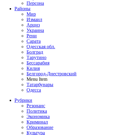
Персона
Районы
Мир
Измаил
Арциз
Украина
Рени
Сарата
Одесская обл.
Болград
Тарутино
Бессарабия
Килия
Белгород-Днестровский
Menu Item
Татарбунары
Одесса
Рубрики
Резонанс
Политика
Экономика
Криминал
Образование
Культура