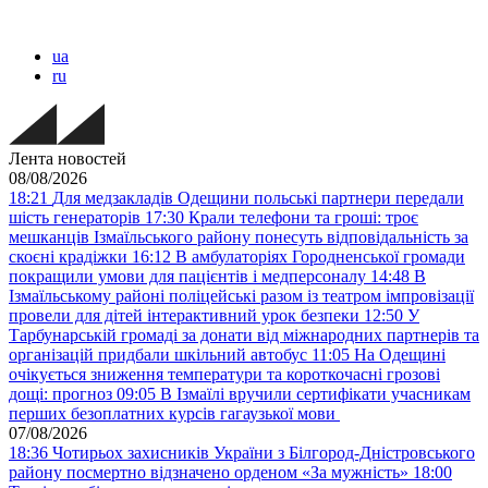
ua
ru
Лента новостей
08/08/2026
18:21
Для медзакладів Одещини польські партнери передали
шість генераторів
17:30
Крали телефони та гроші: троє
мешканців Ізмаїльського району понесуть відповідальність за
скоєні крадіжки
16:12
В амбулаторіях Городненської громади
покращили умови для пацієнтів і медперсоналу
14:48
В
Ізмаїльському районі поліцейські разом із театром імпровізації
провели для дітей інтерактивний урок безпеки
12:50
У
Тарбунарській громаді за донати від міжнародних партнерів та
організацій придбали шкільний автобус
11:05
На Одещині
очікується зниження температури та короткочасні грозові
дощі: прогноз
09:05
В Ізмаїлі вручили сертифікати учасникам
перших безоплатних курсів гагаузької мови
07/08/2026
18:36
Чотирьох захисників України з Білгород-Дністровського
району посмертно відзначено орденом «За мужність»
18:00