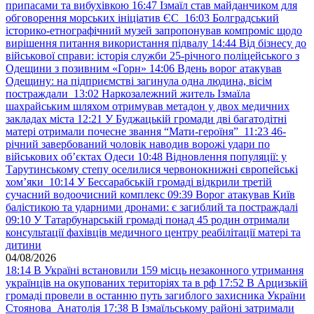
припасами та вибухівкою
16:47
Ізмаїл став майданчиком для
обговорення морських ініціатив ЄС
16:03
Болградський
історико-етнографічний музей запропонував компроміс щодо
вирішення питання використання підвалу
14:44
Від бізнесу до
військової справи: історія служби 25-річного поліцейського з
Одещини з позивним «Горн»
14:06
Вдень ворог атакував
Одещину: на підприємстві загинула одна людина, вісім
постраждали
13:02
Наркозалежний житель Ізмаїла
шахрайським шляхом отримував метадон у двох медичних
закладах міста
12:21
У Буджацькій громади дві багатодітні
матері отримали почесне звання “Мати-героїня”
11:23
46-
річний завербований чоловік наводив ворожі удари по
військових обʼєктах Одеси
10:48
Відновлення популяції: у
Тарутинському степу оселилися червонокнижні європейські
хом’яки
10:14
У Бессарабській громаді відкрили третій
сучасний водоочисний комплекс
09:39
Ворог атакував Київ
балістикою та ударними дронами: є загиблий та постраждалі
09:10
У Татарбунарській громаді понад 45 родин отримали
консультації фахівців медичного центру реабілітації матері та
дитини
04/08/2026
18:14
В Україні встановили 159 місць незаконного утримання
українців на окупованих територіях та в рф
17:52
В Арцизькій
громаді провели в останню путь загиблого захисника України
Стоянова Анатолія
17:38
В Ізмаїльському районі затримали