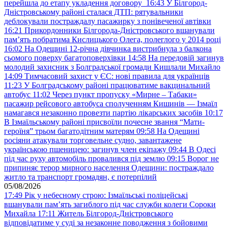
перейшла до етапу укладення договору
16:43
У Білгород-
Дністровському районі сталася ДТП: рятувальники
деблокували постраждалу пасажирку з понівеченої автівки
16:21
Прикордонники Білгорода-Дністровського вшанували
пам’ять побратима Кислицького Олега, полеглого у 2014 році
16:02
На Одещині 12-річна дівчинка вистрибнула з балкона
сьомого поверху багатоповерхівки
14:58
На передовій загинув
молодий захисник з Болградської громади Кишлали Михайло
14:09
Тимчасовий захист у ЄС: нові правила для українців
11:23
У Болградському районі працюватиме вакцинальний
автобус
11:02
Через пункт пропуску «Мирне – Табаки»
пасажир рейсового автобуса сполученням Кишинів — Ізмаїл
намагався незаконно провезти партію лікарських засобів
10:17
В Ізмаїльському районі присвоїли почесне звання “Мати-
героїня” трьом багатодітним матерям
09:58
На Одещині
росіяни атакували торговельне судно, завантажене
українською пшеницею: загинув член екіпажу
09:44
В Одесі
під час руху автомобіль провалився під землю
09:15
Ворог не
припиняє терор мирного населення Одещини: постраждало
житло та транспорт громадян, є потерпілий
05/08/2026
17:49
Рік у небесному строю: Ізмаїльські поліцейські
вшанували пам’ять загиблого під час служби колеги Сороки
Михайла
17:11
Житель Білгород-Дністровського
відповідатиме у суді за незаконне поводження з бойовими