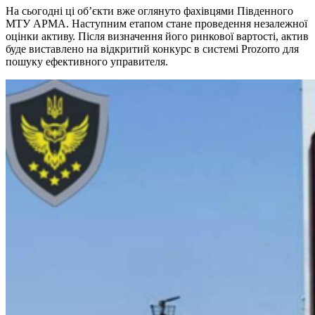
На сьогодні ці об’єкти вже оглянуто фахівцями Південного
МТУ АРМА. Наступним етапом стане проведення незалежної
оцінки активу. Після визначення його ринкової вартості, актив
буде виставлено на відкритий конкурс в системі Prozorro для
пошуку ефективного управителя.