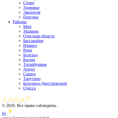
Спорт
Здоровье
Экология
Персона
Районы
Мир
Украина
Одесская область
Бессарабия
Измаил
Рени
Болград
Килия
Татарбунары
Арциз
Сарата
Тарутино
Белгород-Днестровский
Одесса
© 2020. Все права соблюдены.
by