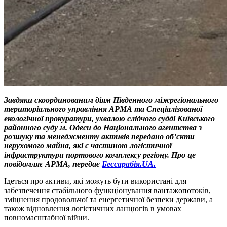
Завдяки скоординованим діям Південного міжрегіонального
територіального управління АРМА та Спеціалізованої
екологічної прокуратури, ухвалою слідчого судді Київського
районного суду м. Одеси до Національного агентства з
розшуку та менеджменту активів передано об’єкти
нерухомого майна, які є частиною логістичної
інфраструктури портового комплексу регіону. Про це
повідомляє АРМА, передає
Бессарабія.UA.
Ідеться про активи, які можуть бути використані для
забезпечення стабільного функціонування вантажопотоків,
зміцнення продовольчої та енергетичної безпеки держави, а
також відновлення логістичних ланцюгів в умовах
повномасштабної війни.