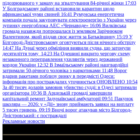
підозрюваного у замаху на зґвалтування 84-річної жінки
17:03
У Болградському районі встановили карантин щодо
африканської чуми свиней
16:41
Румунська енергетична
компанія почала закуповувати електроенергію з України через
зупинку енергоблока АЕС «Чернаводе»
16:06
Вилківська
громада назавжди попрощалася із земляком Зарічнюком
Валентином, який віддав своє життя за Батьківщину
15:19
У
Білгороді-Дністровському оговтуються після нічного обстрілу
14:47
На Дунаї через обміління виявили судна, що затонули
десятиліття тому
14:23
На Одещині викрито чергову схему
незаконного переправлення ухилянтів через державний
кордон України
12:32
В Ізмаїльському районі нацгвардійці
затримали 50-річного чоловіка з наркотиками
11:48
Ворог
вдарив ракетами поблизу ринку в передмісті Одеси:
інформація про постраждалих уточнюється ОНОВЛЕНО
10:54
За 40 тисяч доларів замовив убивство судді: в Одесі затримали
організатора
10:36
В Арцизькій громаді завершили
капітальний ремонт Задунаївської амбулаторії
09:51
Пакунок
школяра — 2026: у «Дії» знову приймають заявки на виплату
5 тисяч гривень
09:19
Вночі ворог атакував місто Білгород-
Дністровський: є постраждалі
Рекламные новости