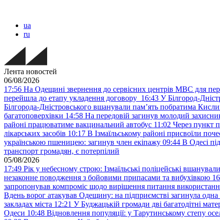
ua
ru
Лента новостей
06/08/2026
17:56
На Одещині звернення до сервісних центрів МВС для пер
перейшла до етапу укладення договору
16:43
У Білгород-Дніст
Білгорода-Дністровського вшанували пам’ять побратима Кислиц
багатоповерхівки
14:58
На передовій загинув молодий захисни
районі працюватиме вакцинальний автобус
11:02
Через пункт 
лікарських засобів
10:17
В Ізмаїльському районі присвоїли поч
українською пшеницею: загинув член екіпажу
09:44
В Одесі пі
транспорт громадян, є потерпілий
05/08/2026
17:49
Рік у небесному строю: Ізмаїльські поліцейські вшанувал
незаконне поводження з бойовими припасами та вибухівкою
16
запропонував компроміс щодо вирішення питання використанн
Вдень ворог атакував Одещину: на підприємстві загинула одна
закладах міста
12:21
У Буджацькій громади дві багатодітні мат
Одеси
10:48
Відновлення популяції: у Тарутинському степу ос