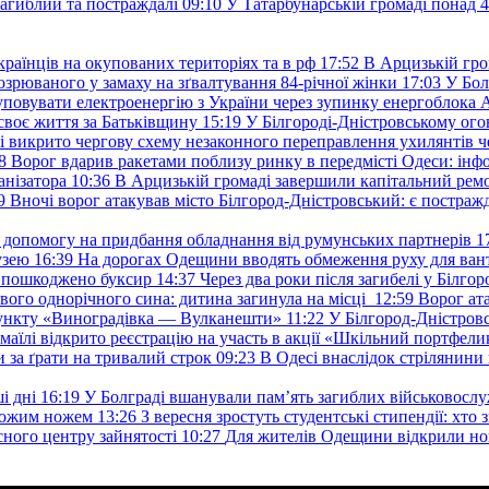
загиблий та постраждалі
09:10
У Татарбунарській громаді понад 
раїнців на окупованих територіях та в рф
17:52
В Арцизькій гро
озрюваного у замаху на зґвалтування 84-річної жінки
17:03
У Бол
уповувати електроенергію з України через зупинку енергоблока
своє життя за Батьківщину
15:19
У Білгороді-Дністровському ого
 викрито чергову схему незаконного переправлення ухилянтів ч
8
Ворог вдарив ракетами поблизу ринку в передмісті Одеси: 
анізатора
10:36
В Арцизькій громаді завершили капітальний ремон
9
Вночі ворог атакував місто Білгород-Дністровський: є постраж
у допомогу на придбання обладнання від румунських партнерів
1
узею
16:39
На дорогах Одещини вводять обмеження руху для вант
: пошкоджено буксир
14:37
Через два роки після загибелі у Білг
свого однорічного сина: дитина загинула на місці
12:59
Ворог ат
пункту «Виноградівка — Вулканешти»
11:22
У Білгород-Дністровс
змаїлі відкрито реєстрацію на участь в акції «Шкільний портфели
и за ґрати на тривалий строк
09:23
В Одесі внаслідок стрілянин
і дні
16:19
У Болграді вшанували пам’ять загиблих військовослуж
ехожим ножем
13:26
З вересня зростуть студентські стипендії: хт
асного центру зайнятості
10:27
Для жителів Одещини відкрили но