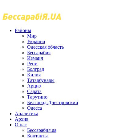
Районы
Мир
Украина
Одесская область
Бессарабия
Измаил
Рени
Болград
Килия
Татарбунары
Арциз
Сарата
Тарутино
Белгород-Днестровский
Одесса
Аналитика
Архив
О нас
Бессарабия.ua
Контакты