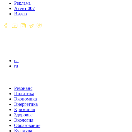
Реклама
Агент 007
Видео
ua
ru
Резонанс
Политика
Экономика
Энергетика
Криминал
Здоровье
Экология
Образование
Культура