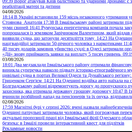
09:39
Ворог атакував Київ балістикою та ударними дронами: є 
реабілітації матері та дитини
04/08/2026
18:14
В Україні встановили 159 місць незаконного утримання ук
Стоянова Анатолія
17:38
В Ізмаїльському районі затримали під
чуми свиней
16:41
Румунська енергетична компанія почала зак
попрощалася із земляком Зарічнюком Валентином, який віддав 
виявили судна, що затонули десятиліття тому
14:23
На Одещині
нацгвардійці затримали 50-річного чоловіка з наркотиками
11:4
40 тисяч доларів замовив убивство судді: в Одесі затримали орг
«Дії» знову приймають заявки на виплату 5 тисяч гривень
09:1
03/08/2026
18:01
Два медзаклади Ізмаїльського району отримали фінансов
виникла суперечка навколо підвалу історико-етнографічного м
цивільні судна в портах Великої Одеси та Дунайського регіону
Гриценком Сергієм
14:21
На Одещині водійка авто наїхала на 
Болградському районі відремонтують дорогу до пропускного 
захисника, яка отримала державну грошову допомогу
10:47
В І
вчинили розбійний напад на пенсіонерів та їх онука, відправил
02/08/2026
17:59
Магнітні бурі у серпні 2026: вчені назвали найнебезпечніш
Одещині патрульні затримали чоловіка, який погрожував пер
актуальні пропозиції праці від Ізмаїльської філії Одеського обл
безпека: в Ізмаїлі провели інтерактивний квест для підлітків
Рекламные новости