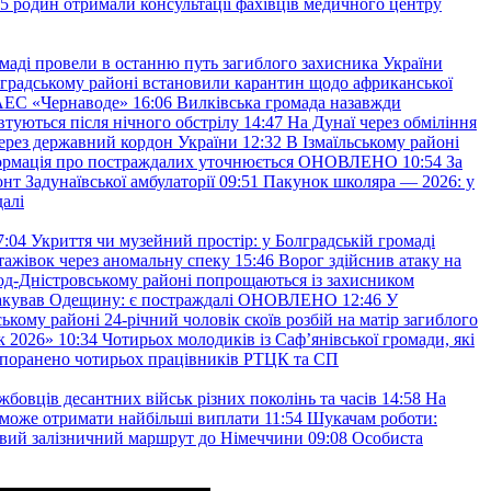
45 родин отримали консультації фахівців медичного центру
маді провели в останню путь загиблого захисника України
градському районі встановили карантин щодо африканської
 АЕС «Чернаводе»
16:06
Вилківська громада назавжди
втуються після нічного обстрілу
14:47
На Дунаї через обміління
ерез державний кордон України
12:32
В Ізмаїльському районі
інформація про постраждалих уточнюється ОНОВЛЕНО
10:54
За
т Задунаївської амбулаторії
09:51
Пакунок школяра — 2026: у
далі
7:04
Укриття чи музейний простір: у Болградській громаді
ажівок через аномальну спеку
15:46
Ворог здійснив атаку на
ород-Дністровському районі попрощаються із захисником
акував Одещину: є постраждалі ОНОВЛЕНО
12:46
У
ькому районі 24-річний чоловік скоїв розбій на матір загиблого
к 2026»
10:34
Чотирьох молодиків із Саф’янівської громади, які
и поранено чотирьох працівників РТЦК та СП
бовців десантних військ різних поколінь та часів
14:58
На
о зможе отримати найбільші виплати
11:54
Шукачам роботи:
вий залізничний маршрут до Німеччини
09:08
Особиста