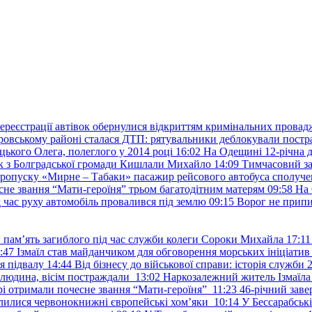
ереєстрації автівок обернулися відкриттям кримінальних провад
ровському районі сталася ДТП: рятувальники деблокували постр
ького Олега, полеглого у 2014 році
16:02
На Одещині 12-річна д
к з Болградської громади Кишлали Михайло
14:09
Тимчасовий за
пропуску «Мирне – Табаки» пасажир рейсового автобуса сполуче
есне звання “Мати-героїня” трьом багатодітним матерям
09:58
На 
д час руху автомобіль провалився під землю
09:15
Ворог не припи
и пам’ять загиблого під час служби колеги Сороки Михайла
17:11
:47
Ізмаїл став майданчиком для обговорення морських ініціати
я підвалу
14:44
Від бізнесу до військової справи: історія служб
 людина, вісім постраждали
13:02
Наркозалежний житель Ізмаїл
ері отримали почесне звання “Мати-героїня”
11:23
46-річний заве
елилися червонокнижні європейські хом’яки
10:14
У Бессарабськ