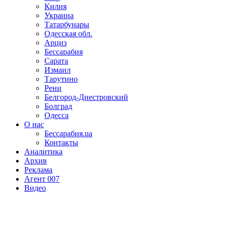
Килия
Украина
Татарбунары
Одесская обл.
Арциз
Бессарабия
Сарата
Измаил
Тарутино
Рени
Белгород-Днестровский
Болград
Одесса
О нас
Бессарабия.ua
Контакты
Аналитика
Архив
Реклама
Агент 007
Видео