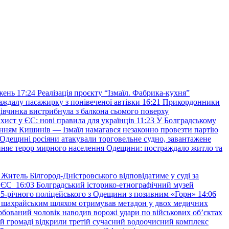
жень
17:24
Реалізація проєкту “Ізмаїл. Фабрика-кухня”
аждалу пасажирку з понівеченої автівки
16:21
Прикордонники
івчинка вистрибнула з балкона сьомого поверху
хист у ЄС: нові правила для українців
11:23
У Болградському
нням Кишинів — Ізмаїл намагався незаконно провезти партію
Одещині росіяни атакували торговельне судно, завантажене
няє терор мирного населення Одещини: постраждало житло та
Житель Білгород-Дністровського відповідатиме у суді за
в ЄС
16:03
Болградський історико-етнографічний музей
и 25-річного поліцейського з Одещини з позивним «Горн»
14:06
а шахрайським шляхом отримував метадон у двох медичних
рбований чоловік наводив ворожі удари по військових обʼєктах
ій громаді відкрили третій сучасний водоочисний комплекс