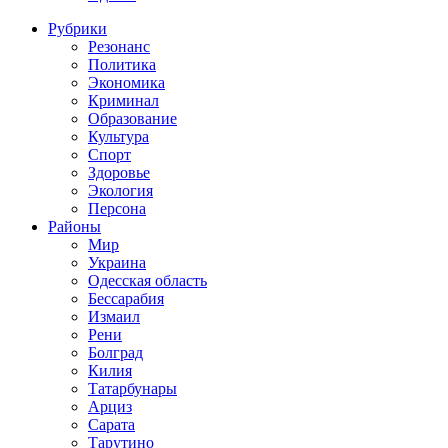
Рубрики
Резонанс
Политика
Экономика
Криминал
Образование
Культура
Спорт
Здоровье
Экология
Персона
Районы
Мир
Украина
Одесская область
Бессарабия
Измаил
Рени
Болград
Килия
Татарбунары
Арциз
Сарата
Тарутино