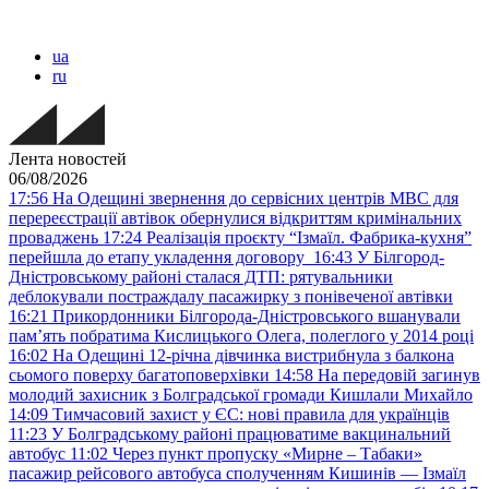
ua
ru
Лента новостей
06/08/2026
17:56
На Одещині звернення до сервісних центрів МВС для
перереєстрації автівок обернулися відкриттям кримінальних
проваджень
17:24
Реалізація проєкту “Ізмаїл. Фабрика-кухня”
перейшла до етапу укладення договору
16:43
У Білгород-
Дністровському районі сталася ДТП: рятувальники
деблокували постраждалу пасажирку з понівеченої автівки
16:21
Прикордонники Білгорода-Дністровського вшанували
пам’ять побратима Кислицького Олега, полеглого у 2014 році
16:02
На Одещині 12-річна дівчинка вистрибнула з балкона
сьомого поверху багатоповерхівки
14:58
На передовій загинув
молодий захисник з Болградської громади Кишлали Михайло
14:09
Тимчасовий захист у ЄС: нові правила для українців
11:23
У Болградському районі працюватиме вакцинальний
автобус
11:02
Через пункт пропуску «Мирне – Табаки»
пасажир рейсового автобуса сполученням Кишинів — Ізмаїл