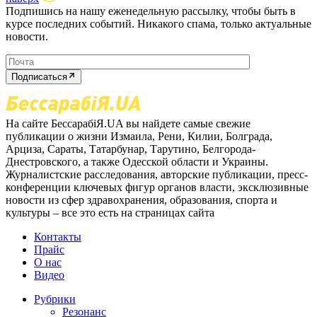
Подпишись на нашу еженедельную рассылку, чтобы быть в
курсе последних событий. Никакого спама, только актуальные
новости.
Подписаться
На сайте БессарабіЯ.UA вы найдете самые свежие
публикации о жизни Измаила, Рени, Килии, Болграда,
Арциза, Сараты, Татарбунар, Тарутино, Белгорода-
Днестровского, а также Одесской области и Украины.
Журналистские расследования, авторские публикации, пресс-
конференции ключевых фигур органов власти, эксклюзивные
новости из сфер здравохранения, образования, спорта и
культуры – все это есть на страницах сайта
Контакты
Прайс
О нас
Видео
Рубрики
Резонанс