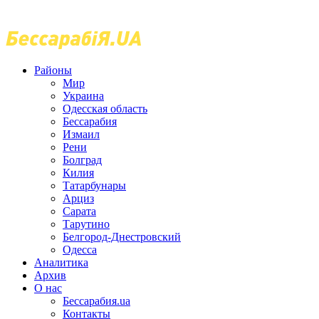
Районы
Мир
Украина
Одесская область
Бессарабия
Измаил
Рени
Болград
Килия
Татарбунары
Арциз
Сарата
Тарутино
Белгород-Днестровский
Одесса
Аналитика
Архив
О нас
Бессарабия.ua
Контакты