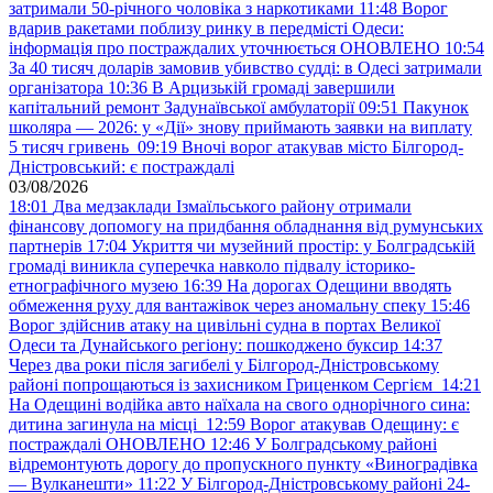
затримали 50-річного чоловіка з наркотиками
11:48
Ворог
вдарив ракетами поблизу ринку в передмісті Одеси:
інформація про постраждалих уточнюється ОНОВЛЕНО
10:54
За 40 тисяч доларів замовив убивство судді: в Одесі затримали
організатора
10:36
В Арцизькій громаді завершили
капітальний ремонт Задунаївської амбулаторії
09:51
Пакунок
школяра — 2026: у «Дії» знову приймають заявки на виплату
5 тисяч гривень
09:19
Вночі ворог атакував місто Білгород-
Дністровський: є постраждалі
03/08/2026
18:01
Два медзаклади Ізмаїльського району отримали
фінансову допомогу на придбання обладнання від румунських
партнерів
17:04
Укриття чи музейний простір: у Болградській
громаді виникла суперечка навколо підвалу історико-
етнографічного музею
16:39
На дорогах Одещини вводять
обмеження руху для вантажівок через аномальну спеку
15:46
Ворог здійснив атаку на цивільні судна в портах Великої
Одеси та Дунайського регіону: пошкоджено буксир
14:37
Через два роки після загибелі у Білгород-Дністровському
районі попрощаються із захисником Гриценком Сергієм
14:21
На Одещині водійка авто наїхала на свого однорічного сина:
дитина загинула на місці
12:59
Ворог атакував Одещину: є
постраждалі ОНОВЛЕНО
12:46
У Болградському районі
відремонтують дорогу до пропускного пункту «Виноградівка
— Вулканешти»
11:22
У Білгород-Дністровському районі 24-