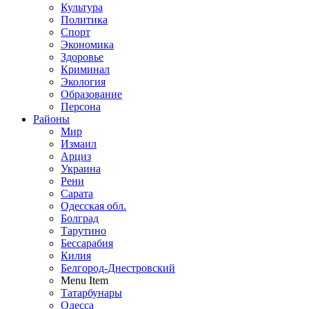
Культура
Политика
Спорт
Экономика
Здоровье
Криминал
Экология
Образование
Персона
Районы
Мир
Измаил
Арциз
Украина
Рени
Сарата
Одесская обл.
Болград
Тарутино
Бессарабия
Килия
Белгород-Днестровский
Menu Item
Татарбунары
Одесса