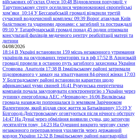
військових обʼєктах Одеси
10:48
Відновлення популяції: у
Тарутинському степу оселилися червонокнижні європейські
хом’яки
10:14
У Бессарабській громаді відкрили третій
сучасний водоочисний комплекс
09:39
Ворог атакував Київ
балістикою та ударними дронами: є загиблий та постраждалі
09:10
У Татарбунарській громаді понад 45 родин отримали
консультації фахівців медичного центру реабілітації матері та
дитини
04/08/2026
18:14
В Україні встановили 159 місць незаконного утримання
українців на окупованих територіях та в рф
17:52
В Арцизькій
громаді провели в останню путь загиблого захисника України
Стоянова Анатолія
17:38
В Ізмаїльському районі затримали
підозрюваного у замаху на зґвалтування 84-річної жінки
17:03
У Болградському районі встановили карантин щодо
африканської чуми свиней
16:41
Румунська енергетична
компанія почала закуповувати електроенергію з України через
зупинку енергоблока АЕС «Чернаводе»
16:06
Вилківська
громада назавжди попрощалася із земляком Зарічнюком
Валентином, який віддав своє життя за Батьківщину
15:19
У
Білгороді-Дністровському оговтуються після нічного обстрілу
14:47
На Дунаї через обміління виявили судна, що затонули
десятиліття тому
14:23
На Одещині викрито чергову схему
незаконного переправлення ухилянтів через державний
кордон України
12:32
В Ізмаїльському районі нацгвардійці