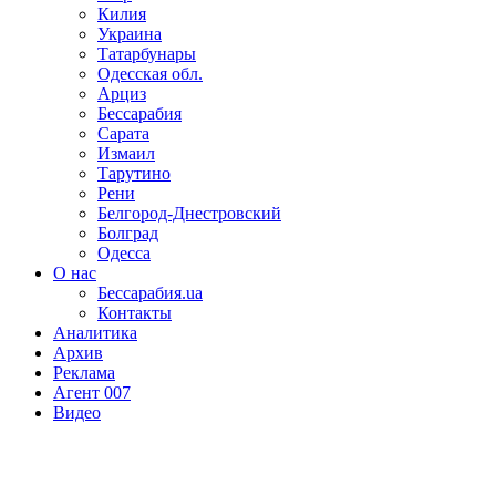
Килия
Украина
Татарбунары
Одесская обл.
Арциз
Бессарабия
Сарата
Измаил
Тарутино
Рени
Белгород-Днестровский
Болград
Одесса
О нас
Бессарабия.ua
Контакты
Аналитика
Архив
Реклама
Агент 007
Видео