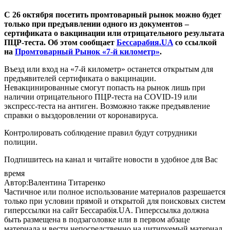
С 26 октября посетить промтоварный рынок можно будет
только при предъявлении одного из документов –
сертификата о вакцинации или отрицательного результата
ПЦР-теста. Об этом сообщает
Бессарабия.UA
со ссылкой
на
Промтоварный Рынок «7-й километр»
.
Въезд или вход на «7-й километр» останется открытым для
предъявителей сертификата о вакцинации.
Невакцинированные смогут попасть на рынок лишь при
наличии отрицательного ПЦР-теста на COVID-19 или
экспресс-теста на антиген. Возможно также предъявление
справки о выздоровлении от коронавируса.
Контролировать соблюдение правил будут сотрудники
полиции.
Подпишитесь на канал и читайте новости в удобное для Вас
время
Автор:Валентина Титаренко
Частичное или полное использование материалов разрешается
только при условии прямой и открытой для поисковых систем
гиперссылки на сайт Бессарабія.UA. Гиперссылка должна
быть размещена в подзаголовке или в первом абзаце
материала и вести непосредственно на цитируемый материал.