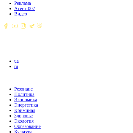
Реклама
Агент 007
Видео
ua
ru
Резонанс
Политика
Экономика
Энергетика
Криминал
Здоровье
Экология
Образование
Культура