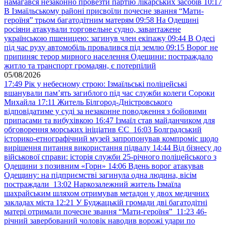
намагався незаконно провезти партію лікарських засобів
10:17
В Ізмаїльському районі присвоїли почесне звання “Мати-
героїня” трьом багатодітним матерям
09:58
На Одещині
росіяни атакували торговельне судно, завантажене
українською пшеницею: загинув член екіпажу
09:44
В Одесі
під час руху автомобіль провалився під землю
09:15
Ворог не
припиняє терор мирного населення Одещини: постраждало
житло та транспорт громадян, є потерпілий
05/08/2026
17:49
Рік у небесному строю: Ізмаїльські поліцейські
вшанували пам’ять загиблого під час служби колеги Сороки
Михайла
17:11
Житель Білгород-Дністровського
відповідатиме у суді за незаконне поводження з бойовими
припасами та вибухівкою
16:47
Ізмаїл став майданчиком для
обговорення морських ініціатив ЄС
16:03
Болградський
історико-етнографічний музей запропонував компроміс щодо
вирішення питання використання підвалу
14:44
Від бізнесу до
військової справи: історія служби 25-річного поліцейського з
Одещини з позивним «Горн»
14:06
Вдень ворог атакував
Одещину: на підприємстві загинула одна людина, вісім
постраждали
13:02
Наркозалежний житель Ізмаїла
шахрайським шляхом отримував метадон у двох медичних
закладах міста
12:21
У Буджацькій громади дві багатодітні
матері отримали почесне звання “Мати-героїня”
11:23
46-
річний завербований чоловік наводив ворожі удари по