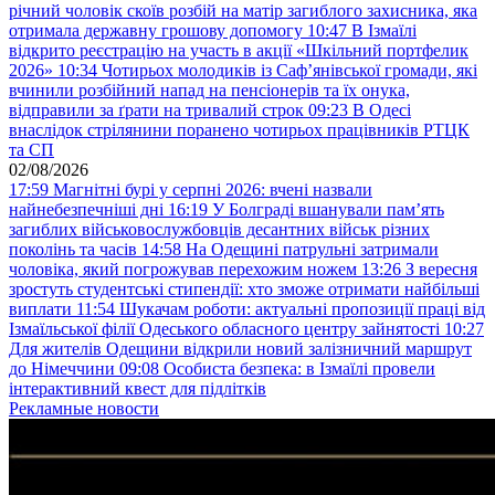
річний чоловік скоїв розбій на матір загиблого захисника, яка
отримала державну грошову допомогу
10:47
В Ізмаїлі
відкрито реєстрацію на участь в акції «Шкільний портфелик
2026»
10:34
Чотирьох молодиків із Саф’янівської громади, які
вчинили розбійний напад на пенсіонерів та їх онука,
відправили за ґрати на тривалий строк
09:23
В Одесі
внаслідок стрілянини поранено чотирьох працівників РТЦК
та СП
02/08/2026
17:59
Магнітні бурі у серпні 2026: вчені назвали
найнебезпечніші дні
16:19
У Болграді вшанували пам’ять
загиблих військовослужбовців десантних військ різних
поколінь та часів
14:58
На Одещині патрульні затримали
чоловіка, який погрожував перехожим ножем
13:26
З вересня
зростуть студентські стипендії: хто зможе отримати найбільші
виплати
11:54
Шукачам роботи: актуальні пропозиції праці від
Ізмаїльської філії Одеського обласного центру зайнятості
10:27
Для жителів Одещини відкрили новий залізничний маршрут
до Німеччини
09:08
Особиста безпека: в Ізмаїлі провели
інтерактивний квест для підлітків
Рекламные новости