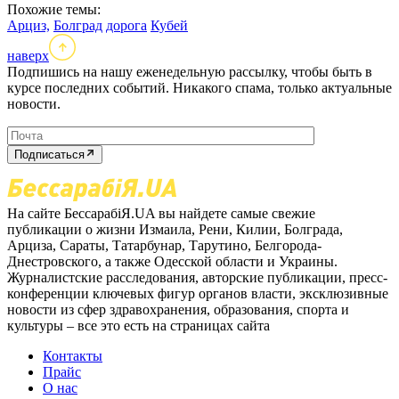
Похожие темы:
Арциз,
Болград
дорога
Кубей
наверх
Подпишись на нашу еженедельную рассылку, чтобы быть в
курсе последних событий. Никакого спама, только актуальные
новости.
Подписаться
На сайте БессарабіЯ.UA вы найдете самые свежие
публикации о жизни Измаила, Рени, Килии, Болграда,
Арциза, Сараты, Татарбунар, Тарутино, Белгорода-
Днестровского, а также Одесской области и Украины.
Журналистские расследования, авторские публикации, пресс-
конференции ключевых фигур органов власти, эксклюзивные
новости из сфер здравохранения, образования, спорта и
культуры – все это есть на страницах сайта
Контакты
Прайс
О нас