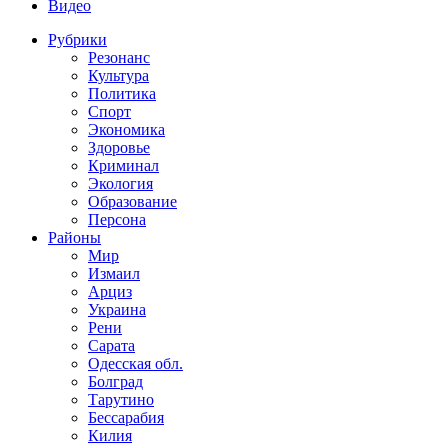
Видео
Рубрики
Резонанс
Культура
Политика
Спорт
Экономика
Здоровье
Криминал
Экология
Образование
Персона
Районы
Мир
Измаил
Арциз
Украина
Рени
Сарата
Одесская обл.
Болград
Тарутино
Бессарабия
Килия