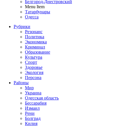
Белгород-Днестровский
Menu Item
Татарбунары
Одесса
Рубрики
Резонанс
Политика
Экономика
Криминал
Образование
Культура
Спорт
Здоровье
Экология
Персона
Районы
Мир
Украина
Одесская область
Бессарабия
Измаил
Рени
Болград
Килия