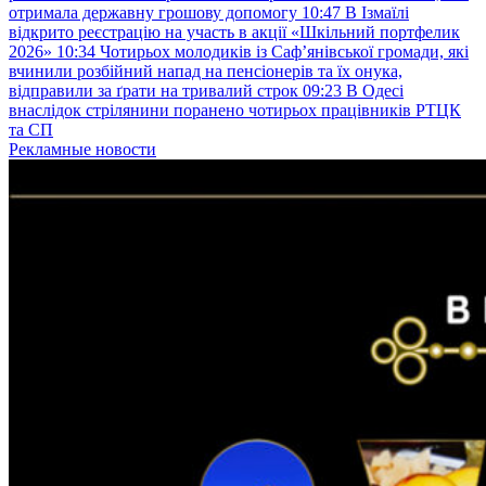
отримала державну грошову допомогу
10:47
В Ізмаїлі
відкрито реєстрацію на участь в акції «Шкільний портфелик
2026»
10:34
Чотирьох молодиків із Саф’янівської громади, які
вчинили розбійний напад на пенсіонерів та їх онука,
відправили за ґрати на тривалий строк
09:23
В Одесі
внаслідок стрілянини поранено чотирьох працівників РТЦК
та СП
Рекламные новости