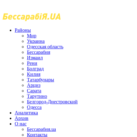
Районы
Мир
Украина
Одесская область
Бессарабия
Измаил
Рени
Болград
Килия
Татарбунары
Арциз
Сарата
Тарутино
Белгород-Днестровский
Одесса
Аналитика
Архив
О нас
Бессарабия.ua
Контакты