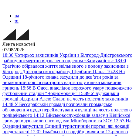
ua
ru
Лента новостей
07/08/2026
18:36
Чотирьох захисників України з Білгород-Дністровського
району посмертно відзначено орденом «За мужність»
18:00
Трагічно обірвалося життя звільненого з полону захисника з
Білгород-Дністровського району Щербини Павла
16:28
На
Одещині 18-річного юнака засудили до дев’яти років за
незаконний обіг психотропів вартістю у кілька мільйонів
гривень
15:56
В Одесі внаслідок ворожого удару пошкоджено
футбольний стадіон “Чорноморець”
15:49
У Буджацькій
громаді відкрили Алею Слави на честь полеглих захисників
14:48
У Бессарабській громаді розпочали громадське
обговорення щодо перейменування вулиці на честь полеглого
поліцейського
14:12
Військовослужбовців запасу з Кілійської
громади відзначили нагородами Міноборони та ЗСУ
12:53
На
Одещині запустили Єдиний туристичний портал: які локації
представлені
12:02
Ізмаїльські гвардійці виявили 12-річного