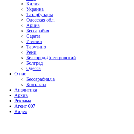
Килия
Украина
Татарбунары
Одесская обл.
Арциз
Бессарабия
Сарата
Измаил
Тарутино
Рени
Белгород-Днестровский
Болград
Одесса
О нас
Бессарабия.ua
Контакты
Аналитика
Архив
Реклама
Агент 007
Видео