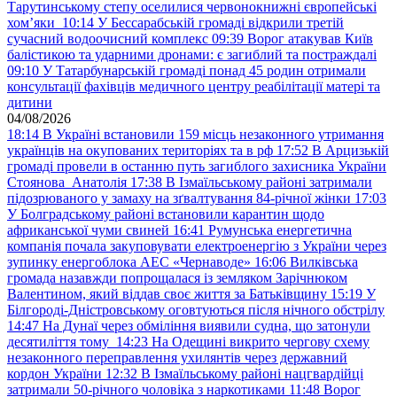
Тарутинському степу оселилися червонокнижні європейські
хом’яки
10:14
У Бессарабській громаді відкрили третій
сучасний водоочисний комплекс
09:39
Ворог атакував Київ
балістикою та ударними дронами: є загиблий та постраждалі
09:10
У Татарбунарській громаді понад 45 родин отримали
консультації фахівців медичного центру реабілітації матері та
дитини
04/08/2026
18:14
В Україні встановили 159 місць незаконного утримання
українців на окупованих територіях та в рф
17:52
В Арцизькій
громаді провели в останню путь загиблого захисника України
Стоянова Анатолія
17:38
В Ізмаїльському районі затримали
підозрюваного у замаху на зґвалтування 84-річної жінки
17:03
У Болградському районі встановили карантин щодо
африканської чуми свиней
16:41
Румунська енергетична
компанія почала закуповувати електроенергію з України через
зупинку енергоблока АЕС «Чернаводе»
16:06
Вилківська
громада назавжди попрощалася із земляком Зарічнюком
Валентином, який віддав своє життя за Батьківщину
15:19
У
Білгороді-Дністровському оговтуються після нічного обстрілу
14:47
На Дунаї через обміління виявили судна, що затонули
десятиліття тому
14:23
На Одещині викрито чергову схему
незаконного переправлення ухилянтів через державний
кордон України
12:32
В Ізмаїльському районі нацгвардійці
затримали 50-річного чоловіка з наркотиками
11:48
Ворог