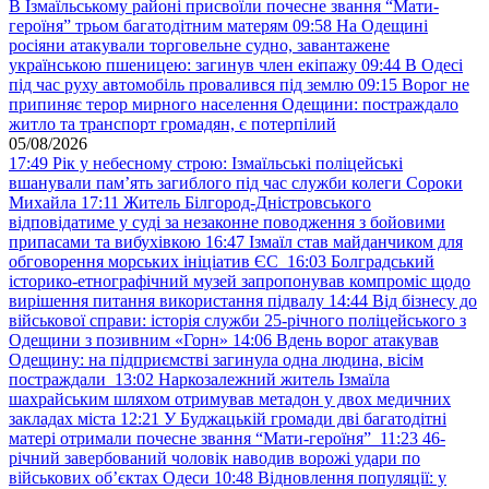
В Ізмаїльському районі присвоїли почесне звання “Мати-
героїня” трьом багатодітним матерям
09:58
На Одещині
росіяни атакували торговельне судно, завантажене
українською пшеницею: загинув член екіпажу
09:44
В Одесі
під час руху автомобіль провалився під землю
09:15
Ворог не
припиняє терор мирного населення Одещини: постраждало
житло та транспорт громадян, є потерпілий
05/08/2026
17:49
Рік у небесному строю: Ізмаїльські поліцейські
вшанували пам’ять загиблого під час служби колеги Сороки
Михайла
17:11
Житель Білгород-Дністровського
відповідатиме у суді за незаконне поводження з бойовими
припасами та вибухівкою
16:47
Ізмаїл став майданчиком для
обговорення морських ініціатив ЄС
16:03
Болградський
історико-етнографічний музей запропонував компроміс щодо
вирішення питання використання підвалу
14:44
Від бізнесу до
військової справи: історія служби 25-річного поліцейського з
Одещини з позивним «Горн»
14:06
Вдень ворог атакував
Одещину: на підприємстві загинула одна людина, вісім
постраждали
13:02
Наркозалежний житель Ізмаїла
шахрайським шляхом отримував метадон у двох медичних
закладах міста
12:21
У Буджацькій громади дві багатодітні
матері отримали почесне звання “Мати-героїня”
11:23
46-
річний завербований чоловік наводив ворожі удари по
військових обʼєктах Одеси
10:48
Відновлення популяції: у