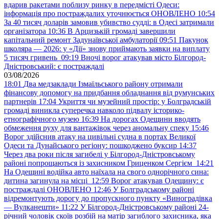
вдарив ракетами поблизу ринку в передмісті Одеси:
інформація про постраждалих уточнюється ОНОВЛЕНО
10:54
За 40 тисяч доларів замовив убивство судді: в Одесі затримали
організатора
10:36
В Арцизькій громаді завершили
капітальний ремонт Задунаївської амбулаторії
09:51
Пакунок
школяра — 2026: у «Дії» знову приймають заявки на виплату
5 тисяч гривень
09:19
Вночі ворог атакував місто Білгород-
Дністровський: є постраждалі
03/08/2026
18:01
Два медзаклади Ізмаїльського району отримали
фінансову допомогу на придбання обладнання від румунських
партнерів
17:04
Укриття чи музейний простір: у Болградській
громаді виникла суперечка навколо підвалу історико-
етнографічного музею
16:39
На дорогах Одещини вводять
обмеження руху для вантажівок через аномальну спеку
15:46
Ворог здійснив атаку на цивільні судна в портах Великої
Одеси та Дунайського регіону: пошкоджено буксир
14:37
Через два роки після загибелі у Білгород-Дністровському
районі попрощаються із захисником Гриценком Сергієм
14:21
На Одещині водійка авто наїхала на свого однорічного сина:
дитина загинула на місці
12:59
Ворог атакував Одещину: є
постраждалі ОНОВЛЕНО
12:46
У Болградському районі
відремонтують дорогу до пропускного пункту «Виноградівка
— Вулканешти»
11:22
У Білгород-Дністровському районі 24-
річний чоловік скоїв розбій на матір загиблого захисника, яка