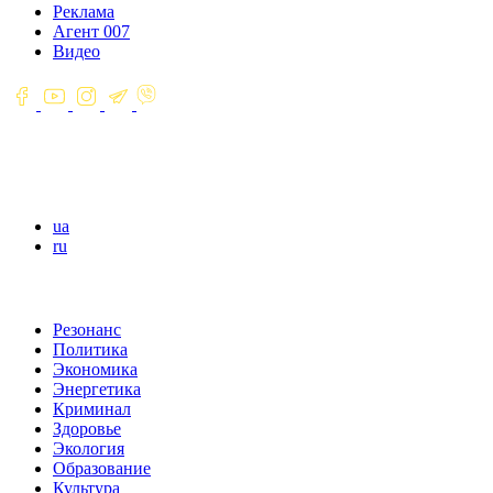
Реклама
Агент 007
Видео
ua
ru
Резонанс
Политика
Экономика
Энергетика
Криминал
Здоровье
Экология
Образование
Культура