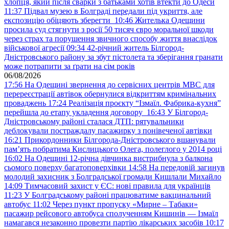
хлопця, який після сварки з батьками хотів втекти до Одеси
11:37
Підвал музею в Болграді передали під укриття, але
експозицію обіцяють зберегти
10:46
Жителька Одещини
просила суд стягнути з росії 50 тисяч євро моральної шкоди
через страх та порушення звичного способу життя внаслідок
військової агресії
09:34
42-річний житель Білгород-
Дністровського району за збут пістолета та зберігання гранати
може потрапити за ґрати на сім років
06/08/2026
17:56
На Одещині звернення до сервісних центрів МВС для
перереєстрації автівок обернулися відкриттям кримінальних
проваджень
17:24
Реалізація проєкту “Ізмаїл. Фабрика-кухня”
перейшла до етапу укладення договору
16:43
У Білгород-
Дністровському районі сталася ДТП: рятувальники
деблокували постраждалу пасажирку з понівеченої автівки
16:21
Прикордонники Білгорода-Дністровського вшанували
пам’ять побратима Кислицького Олега, полеглого у 2014 році
16:02
На Одещині 12-річна дівчинка вистрибнула з балкона
сьомого поверху багатоповерхівки
14:58
На передовій загинув
молодий захисник з Болградської громади Кишлали Михайло
14:09
Тимчасовий захист у ЄС: нові правила для українців
11:23
У Болградському районі працюватиме вакцинальний
автобус
11:02
Через пункт пропуску «Мирне – Табаки»
пасажир рейсового автобуса сполученням Кишинів — Ізмаїл
намагався незаконно провезти партію лікарських засобів
10:17