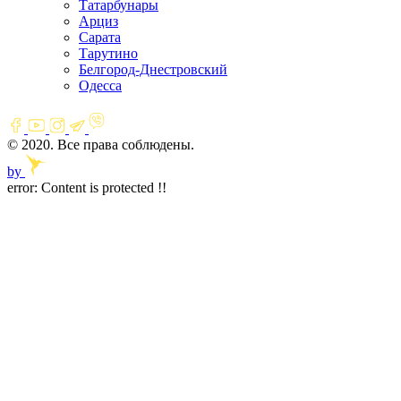
Татарбунары
Арциз
Сарата
Тарутино
Белгород-Днестровский
Одесса
© 2020. Все права соблюдены.
by
error:
Content is protected !!