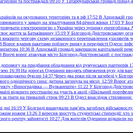
загиблий та постраждалі
09:10
У Татарбунарській громаді понад 
раїнців на окупованих територіях та в рф
17:52
В Арцизькій гро
озрюваного у замаху на зґвалтування 84-річної жінки
17:03
У Бол
уповувати електроенергію з України через зупинку енергоблока
своє життя за Батьківщину
15:19
У Білгороді-Дністровському ого
 викрито чергову схему незаконного переправлення ухилянтів ч
8
Ворог вдарив ракетами поблизу ринку в передмісті Одеси: 
анізатора
10:36
В Арцизькій громаді завершили капітальний ремон
9
Вночі ворог атакував місто Білгород-Дністровський: є постраж
у допомогу на придбання обладнання від румунських партнерів
1
узею
16:39
На дорогах Одещини вводять обмеження руху для вант
: пошкоджено буксир
14:37
Через два роки після загибелі у Білг
свого однорічного сина: дитина загинула на місці
12:59
Ворог ат
пункту «Виноградівка — Вулканешти»
11:22
У Білгород-Дністровс
змаїлі відкрито реєстрацію на участь в акції «Шкільний портфели
и за ґрати на тривалий строк
09:23
В Одесі внаслідок стрілянин
і дні
16:19
У Болграді вшанували пам’ять загиблих військовослуж
ехожим ножем
13:26
З вересня зростуть студентські стипендії: хт
асного центру зайнятості
10:27
Для жителів Одещини відкрили но