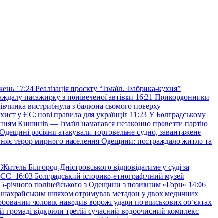
жень
17:24
Реалізація проєкту “Ізмаїл. Фабрика-кухня”
аждалу пасажирку з понівеченої автівки
16:21
Прикордонники
івчинка вистрибнула з балкона сьомого поверху
хист у ЄС: нові правила для українців
11:23
У Болградському
нням Кишинів — Ізмаїл намагався незаконно провезти партію
Одещині росіяни атакували торговельне судно, завантажене
няє терор мирного населення Одещини: постраждало житло та
Житель Білгород-Дністровського відповідатиме у суді за
в ЄС
16:03
Болградський історико-етнографічний музей
и 25-річного поліцейського з Одещини з позивним «Горн»
14:06
а шахрайським шляхом отримував метадон у двох медичних
рбований чоловік наводив ворожі удари по військових обʼєктах
ій громаді відкрили третій сучасний водоочисний комплекс