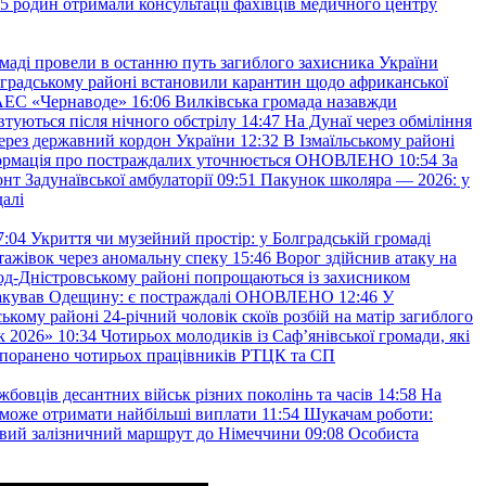
45 родин отримали консультації фахівців медичного центру
маді провели в останню путь загиблого захисника України
градському районі встановили карантин щодо африканської
 АЕС «Чернаводе»
16:06
Вилківська громада назавжди
втуються після нічного обстрілу
14:47
На Дунаї через обміління
ерез державний кордон України
12:32
В Ізмаїльському районі
інформація про постраждалих уточнюється ОНОВЛЕНО
10:54
За
т Задунаївської амбулаторії
09:51
Пакунок школяра — 2026: у
далі
7:04
Укриття чи музейний простір: у Болградській громаді
ажівок через аномальну спеку
15:46
Ворог здійснив атаку на
ород-Дністровському районі попрощаються із захисником
акував Одещину: є постраждалі ОНОВЛЕНО
12:46
У
ькому районі 24-річний чоловік скоїв розбій на матір загиблого
к 2026»
10:34
Чотирьох молодиків із Саф’янівської громади, які
и поранено чотирьох працівників РТЦК та СП
бовців десантних військ різних поколінь та часів
14:58
На
о зможе отримати найбільші виплати
11:54
Шукачам роботи:
вий залізничний маршрут до Німеччини
09:08
Особиста