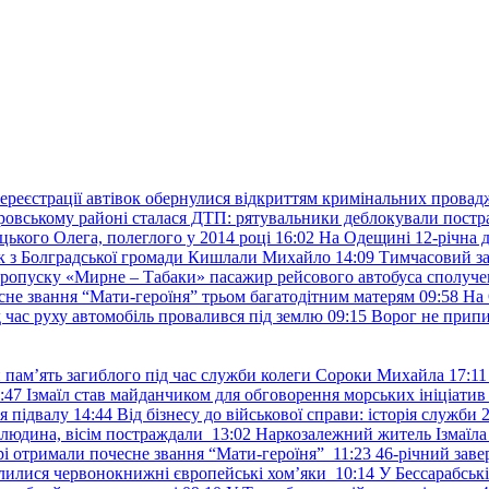
ереєстрації автівок обернулися відкриттям кримінальних провад
ровському районі сталася ДТП: рятувальники деблокували постр
ького Олега, полеглого у 2014 році
16:02
На Одещині 12-річна д
к з Болградської громади Кишлали Михайло
14:09
Тимчасовий за
пропуску «Мирне – Табаки» пасажир рейсового автобуса сполуче
есне звання “Мати-героїня” трьом багатодітним матерям
09:58
На 
д час руху автомобіль провалився під землю
09:15
Ворог не припи
и пам’ять загиблого під час служби колеги Сороки Михайла
17:11
:47
Ізмаїл став майданчиком для обговорення морських ініціати
я підвалу
14:44
Від бізнесу до військової справи: історія служб
 людина, вісім постраждали
13:02
Наркозалежний житель Ізмаїл
ері отримали почесне звання “Мати-героїня”
11:23
46-річний заве
елилися червонокнижні європейські хом’яки
10:14
У Бессарабськ