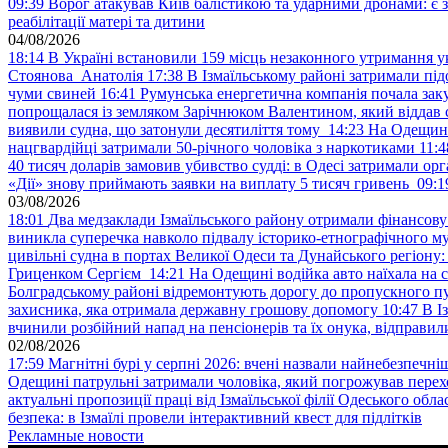
09:39
Ворог атакував Київ балістикою та ударними дронами: є 
реабілітації матері та дитини
04/08/2026
18:14
В Україні встановили 159 місць незаконного утримання ук
Стоянова Анатолія
17:38
В Ізмаїльському районі затримали під
чуми свиней
16:41
Румунська енергетична компанія почала зак
попрощалася із земляком Зарічнюком Валентином, який віддав 
виявили судна, що затонули десятиліття тому
14:23
На Одещині
нацгвардійці затримали 50-річного чоловіка з наркотиками
11:4
40 тисяч доларів замовив убивство судді: в Одесі затримали орг
«Дії» знову приймають заявки на виплату 5 тисяч гривень
09:1
03/08/2026
18:01
Два медзаклади Ізмаїльського району отримали фінансов
виникла суперечка навколо підвалу історико-етнографічного м
цивільні судна в портах Великої Одеси та Дунайського регіону
Гриценком Сергієм
14:21
На Одещині водійка авто наїхала на 
Болградському районі відремонтують дорогу до пропускного 
захисника, яка отримала державну грошову допомогу
10:47
В І
вчинили розбійний напад на пенсіонерів та їх онука, відправил
02/08/2026
17:59
Магнітні бурі у серпні 2026: вчені назвали найнебезпечніш
Одещині патрульні затримали чоловіка, який погрожував пер
актуальні пропозиції праці від Ізмаїльської філії Одеського обл
безпека: в Ізмаїлі провели інтерактивний квест для підлітків
Рекламные новости