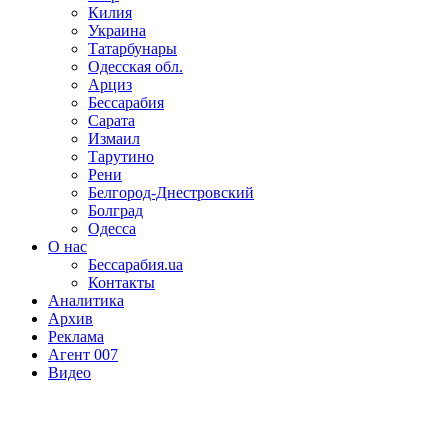
Килия
Украина
Татарбунары
Одесская обл.
Арциз
Бессарабия
Сарата
Измаил
Тарутино
Рени
Белгород-Днестровский
Болград
Одесса
О нас
Бессарабия.ua
Контакты
Аналитика
Архив
Реклама
Агент 007
Видео