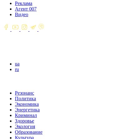
Реклама
Агент 007
Видео
ua
ru
Резонанс
Политика
Экономика
Энергетика
Криминал
Здоровье
Экология
Образование
Культура