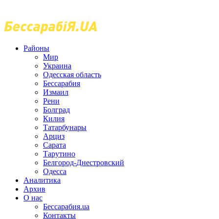
Районы
Мир
Украина
Одесская область
Бессарабия
Измаил
Рени
Болград
Килия
Татарбунары
Арциз
Сарата
Тарутино
Белгород-Днестровский
Одесса
Аналитика
Архив
О нас
Бессарабия.ua
Контакты