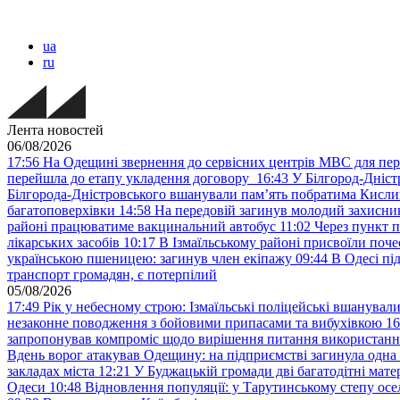
ua
ru
Лента новостей
06/08/2026
17:56
На Одещині звернення до сервісних центрів МВС для пер
перейшла до етапу укладення договору
16:43
У Білгород-Дніст
Білгорода-Дністровського вшанували пам’ять побратима Кислиц
багатоповерхівки
14:58
На передовій загинув молодий захисни
районі працюватиме вакцинальний автобус
11:02
Через пункт 
лікарських засобів
10:17
В Ізмаїльському районі присвоїли поч
українською пшеницею: загинув член екіпажу
09:44
В Одесі пі
транспорт громадян, є потерпілий
05/08/2026
17:49
Рік у небесному строю: Ізмаїльські поліцейські вшанувал
незаконне поводження з бойовими припасами та вибухівкою
16
запропонував компроміс щодо вирішення питання використанн
Вдень ворог атакував Одещину: на підприємстві загинула одна
закладах міста
12:21
У Буджацькій громади дві багатодітні мат
Одеси
10:48
Відновлення популяції: у Тарутинському степу ос