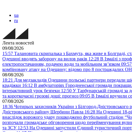
ua
ru
Лента новостей
09/08/2026
15:57
Талановита скрипалька з Бахмута, яка живе в Болграді, 
Одещині вводять заборону на вилов раків
12:28
В Ізмаїлі з про
електропостачанням, подачею води та мобільним звʼязком
09:57
комбіновану атаку на Одещину: відомо про 8 постраждалих
08/08/2026
18:21
Для медзакладів Одещини польські партнери передали шіс
крадіжки
16:12
В амбулаторіях Городненської громади покращил
інтерактивний урок безпеки
12:50
У Тарбунарській громаді за 
та короткочасні грозові дощі: прогноз
09:05
В Ізмаїлі вручили 
07/08/2026
18:36
Чотирьох захисників України з Білгород-Дністровського 
Дністровського району Щербини Павла
16:28
На Одещині 18-рі
внаслідок ворожого удару пошкоджено футбольний стадіон “Ч
розпочали громадське обговорення щодо перейменування вулиці
та ЗСУ
12:53
На Одещині запустили Єдиний туристичний портал