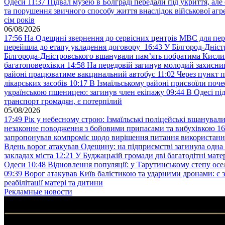
Одеси
11:37
Підвал музею в Болграді передали під укриття, ал
та порушення звичного способу життя внаслідок військової агре
сім років
06/08/2026
17:56
На Одещині звернення до сервісних центрів МВС для пер
перейшла до етапу укладення договору
16:43
У Білгород-Дніст
Білгорода-Дністровського вшанували пам’ять побратима Кислиц
багатоповерхівки
14:58
На передовій загинув молодий захисни
районі працюватиме вакцинальний автобус
11:02
Через пункт 
лікарських засобів
10:17
В Ізмаїльському районі присвоїли поч
українською пшеницею: загинув член екіпажу
09:44
В Одесі пі
транспорт громадян, є потерпілий
05/08/2026
17:49
Рік у небесному строю: Ізмаїльські поліцейські вшанувал
незаконне поводження з бойовими припасами та вибухівкою
16
запропонував компроміс щодо вирішення питання використанн
Вдень ворог атакував Одещину: на підприємстві загинула одна
закладах міста
12:21
У Буджацькій громади дві багатодітні мат
Одеси
10:48
Відновлення популяції: у Тарутинському степу ос
09:39
Ворог атакував Київ балістикою та ударними дронами: є 
реабілітації матері та дитини
Рекламные новости