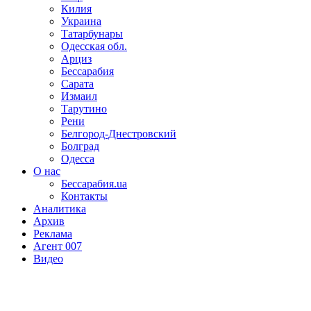
Килия
Украина
Татарбунары
Одесская обл.
Арциз
Бессарабия
Сарата
Измаил
Тарутино
Рени
Белгород-Днестровский
Болград
Одесса
О нас
Бессарабия.ua
Контакты
Аналитика
Архив
Реклама
Агент 007
Видео