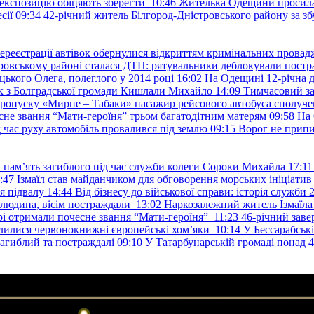
е експозицію обіцяють зберегти
10:46
Жителька Одещини просила с
сії
09:34
42-річний житель Білгород-Дністровського району за збу
ереєстрації автівок обернулися відкриттям кримінальних провад
ровському районі сталася ДТП: рятувальники деблокували постр
ького Олега, полеглого у 2014 році
16:02
На Одещині 12-річна д
к з Болградської громади Кишлали Михайло
14:09
Тимчасовий за
пропуску «Мирне – Табаки» пасажир рейсового автобуса сполуче
есне звання “Мати-героїня” трьом багатодітним матерям
09:58
На 
д час руху автомобіль провалився під землю
09:15
Ворог не припи
и пам’ять загиблого під час служби колеги Сороки Михайла
17:11
:47
Ізмаїл став майданчиком для обговорення морських ініціати
я підвалу
14:44
Від бізнесу до військової справи: історія служб
 людина, вісім постраждали
13:02
Наркозалежний житель Ізмаїл
ері отримали почесне звання “Мати-героїня”
11:23
46-річний заве
елилися червонокнижні європейські хом’яки
10:14
У Бессарабськ
загиблий та постраждалі
09:10
У Татарбунарській громаді понад 