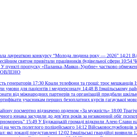
стала лауреаткою конкурсу “Молода людина року — 2026”
14:21
Вд
фесійним святом привітали працівників будівельної сфери
10:54
Ч
У пункті пропуску «Паланка–Маяки–Удобне» частково обмежен
 ОНОВЛЕНО
ть генераторів
17:30
Крали телефони та гроші: троє мешканців Із
и умови для пацієнтів і медперсоналу
14:48
В Ізмаїльському райо
донати від міжнародних партнерів та організацій придбали шкіль
сертифікати учасникам перших безоплатних курсів гагаузької мов
району посмертно відзначено орденом «За мужність»
18:00
Трагіч
чного юнака засудили до дев’яти років за незаконний обіг психот
орноморець”
15:49
У Буджацькій громаді відкрили Алею Слави на
 на честь полеглого поліцейського
14:12
Військовослужбовців з
: які локації представлені
12:02
Ізмаїльські гвардійці виявили 1