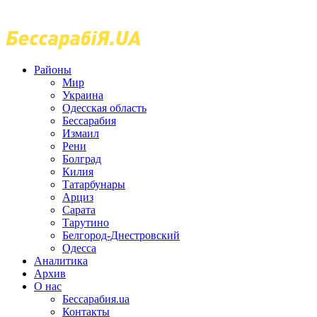
Районы
Мир
Украина
Одесская область
Бессарабия
Измаил
Рени
Болград
Килия
Татарбунары
Арциз
Сарата
Тарутино
Белгород-Днестровский
Одесса
Аналитика
Архив
О нас
Бессарабия.ua
Контакты