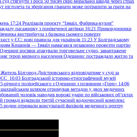
уд стягнути з росії 50 тисяч євро моральної шкоди через страх
т пістолета та зберігання гранати може потрапити за ґрати на
жень
17:24
Реалізація проєкту “Ізмаїл. Фабрика-кухня”
аждалу пасажирку з понівеченої автівки
16:21
Прикордонники
івчинка вистрибнула з балкона сьомого поверху
хист у ЄС: нові правила для українців
11:23
У Болградському
нням Кишинів — Ізмаїл намагався незаконно провезти партію
Одещині росіяни атакували торговельне судно, завантажене
няє терор мирного населення Одещини: постраждало житло та
Житель Білгород-Дністровського відповідатиме у суді за
в ЄС
16:03
Болградський історико-етнографічний музей
и 25-річного поліцейського з Одещини з позивним «Горн»
14:06
а шахрайським шляхом отримував метадон у двох медичних
рбований чоловік наводив ворожі удари по військових обʼєктах
ій громаді відкрили третій сучасний водоочисний комплекс
45 родин отримали консультації фахівців медичного центру