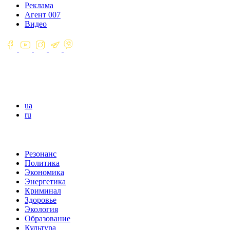
Реклама
Агент 007
Видео
ua
ru
Резонанс
Политика
Экономика
Энергетика
Криминал
Здоровье
Экология
Образование
Культура