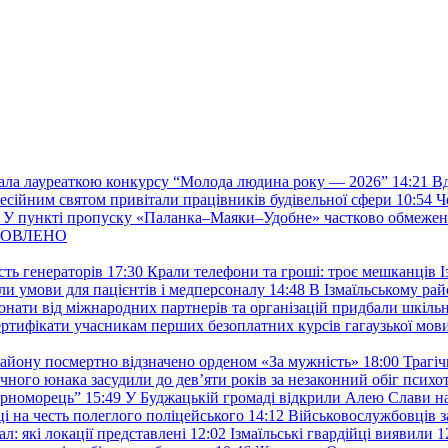
стала лауреаткою конкурсу “Молода людина року — 2026”
14:21
Вд
фесійним святом привітали працівників будівельної сфери
10:54
Ч
У пункті пропуску «Паланка–Маяки–Удобне» частково обмежен
 ОНОВЛЕНО
ть генераторів
17:30
Крали телефони та гроші: троє мешканців Із
и умови для пацієнтів і медперсоналу
14:48
В Ізмаїльському райо
донати від міжнародних партнерів та організацій придбали шкіль
сертифікати учасникам перших безоплатних курсів гагаузької мов
району посмертно відзначено орденом «За мужність»
18:00
Трагіч
чного юнака засудили до дев’яти років за незаконний обіг психот
орноморець”
15:49
У Буджацькій громаді відкрили Алею Слави на
 на честь полеглого поліцейського
14:12
Військовослужбовців з
: які локації представлені
12:02
Ізмаїльські гвардійці виявили 1