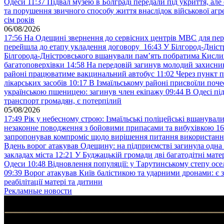
Одеси
11:37
Підвал музею в Болграді передали під укриття, ал
та порушення звичного способу життя внаслідок військової агре
сім років
06/08/2026
17:56
На Одещині звернення до сервісних центрів МВС для пер
перейшла до етапу укладення договору
16:43
У Білгород-Дніст
Білгорода-Дністровського вшанували пам’ять побратима Кислиц
багатоповерхівки
14:58
На передовій загинув молодий захисни
районі працюватиме вакцинальний автобус
11:02
Через пункт 
лікарських засобів
10:17
В Ізмаїльському районі присвоїли поч
українською пшеницею: загинув член екіпажу
09:44
В Одесі пі
транспорт громадян, є потерпілий
05/08/2026
17:49
Рік у небесному строю: Ізмаїльські поліцейські вшанувал
незаконне поводження з бойовими припасами та вибухівкою
16
запропонував компроміс щодо вирішення питання використанн
Вдень ворог атакував Одещину: на підприємстві загинула одна
закладах міста
12:21
У Буджацькій громади дві багатодітні мат
Одеси
10:48
Відновлення популяції: у Тарутинському степу ос
09:39
Ворог атакував Київ балістикою та ударними дронами: є 
реабілітації матері та дитини
Рекламные новости