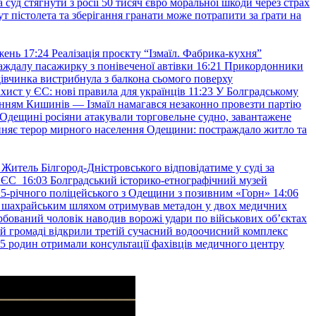
уд стягнути з росії 50 тисяч євро моральної шкоди через страх
т пістолета та зберігання гранати може потрапити за ґрати на
жень
17:24
Реалізація проєкту “Ізмаїл. Фабрика-кухня”
аждалу пасажирку з понівеченої автівки
16:21
Прикордонники
івчинка вистрибнула з балкона сьомого поверху
хист у ЄС: нові правила для українців
11:23
У Болградському
нням Кишинів — Ізмаїл намагався незаконно провезти партію
Одещині росіяни атакували торговельне судно, завантажене
няє терор мирного населення Одещини: постраждало житло та
Житель Білгород-Дністровського відповідатиме у суді за
в ЄС
16:03
Болградський історико-етнографічний музей
и 25-річного поліцейського з Одещини з позивним «Горн»
14:06
а шахрайським шляхом отримував метадон у двох медичних
рбований чоловік наводив ворожі удари по військових обʼєктах
ій громаді відкрили третій сучасний водоочисний комплекс
45 родин отримали консультації фахівців медичного центру