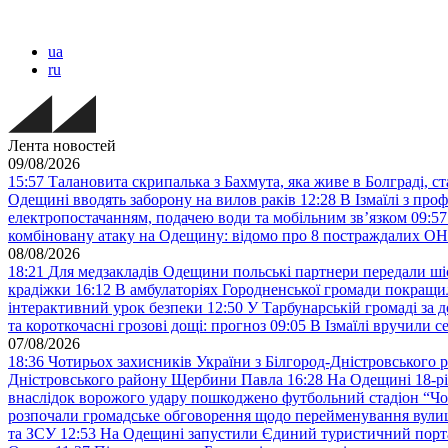
ua
ru
Лента новостей
09/08/2026
15:57
Талановита скрипалька з Бахмута, яка живе в Болграді, 
Одещині вводять заборону на вилов раків
12:28
В Ізмаїлі з про
електропостачанням, подачею води та мобільним звʼязком
09:57
комбіновану атаку на Одещину: відомо про 8 постраждалих
08/08/2026
18:21
Для медзакладів Одещини польські партнери передали шіс
крадіжки
16:12
В амбулаторіях Городненської громади покращил
інтерактивний урок безпеки
12:50
У Тарбунарській громаді за 
та короткочасні грозові дощі: прогноз
09:05
В Ізмаїлі вручили 
07/08/2026
18:36
Чотирьох захисників України з Білгород-Дністровського 
Дністровського району Щербини Павла
16:28
На Одещині 18-рі
внаслідок ворожого удару пошкоджено футбольний стадіон “Ч
розпочали громадське обговорення щодо перейменування вулиці
та ЗСУ
12:53
На Одещині запустили Єдиний туристичний портал