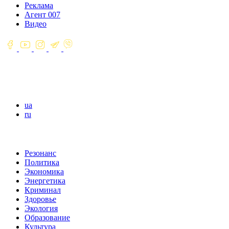
Реклама
Агент 007
Видео
ua
ru
Резонанс
Политика
Экономика
Энергетика
Криминал
Здоровье
Экология
Образование
Культура