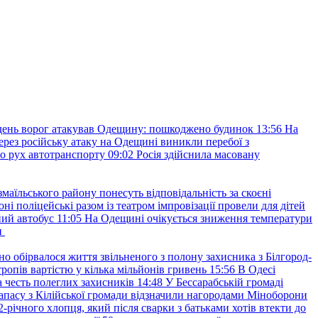
ень ворог атакував Одещину: пошкоджено будинок
13:56
На
ерез російську атаку на Одещині виникли перебої з
о рух автотранспорту
09:02
Росія здійснила масовану
маїльського району понесуть відповідальність за скоєні
ні поліцейські разом із театром імпровізації провели для дітей
ний автобус
11:05
На Одещині очікується зниження температури
и
но обірвалося життя звільненого з полону захисника з Білгород-
ропів вартістю у кілька мільйонів гривень
15:56
В Одесі
 честь полеглих захисників
14:48
У Бессарабській громаді
апасу з Кілійської громади відзначили нагородами Міноборони
2-річного хлопця, який після сварки з батьками хотів втекти до