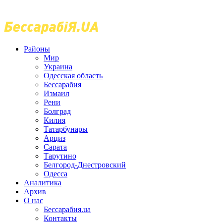
Районы
Мир
Украина
Одесская область
Бессарабия
Измаил
Рени
Болград
Килия
Татарбунары
Арциз
Сарата
Тарутино
Белгород-Днестровский
Одесса
Аналитика
Архив
О нас
Бессарабия.ua
Контакты