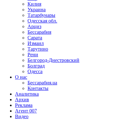
Килия
Украина
Татарбунары
Одесская обл.
Арциз
Бессарабия
Сарата
Измаил
Тарутино
Рени
Белгород-Днестровский
Болград
Одесса
О нас
Бессарабия.ua
Контакты
Аналитика
Архив
Реклама
Агент 007
Видео