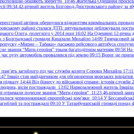
е експозицію обіцяють зберегти
10:46
Жителька Одещини просила с
сії
09:34
42-річний житель Білгород-Дністровського району за збу
ереєстрації автівок обернулися відкриттям кримінальних провад
ровському районі сталася ДТП: рятувальники деблокували постр
ького Олега, полеглого у 2014 році
16:02
На Одещині 12-річна д
к з Болградської громади Кишлали Михайло
14:09
Тимчасовий за
пропуску «Мирне – Табаки» пасажир рейсового автобуса сполуче
есне звання “Мати-героїня” трьом багатодітним матерям
09:58
На 
д час руху автомобіль провалився під землю
09:15
Ворог не припи
и пам’ять загиблого під час служби колеги Сороки Михайла
17:11
:47
Ізмаїл став майданчиком для обговорення морських ініціати
я підвалу
14:44
Від бізнесу до військової справи: історія служб
 людина, вісім постраждали
13:02
Наркозалежний житель Ізмаїл
ері отримали почесне звання “Мати-героїня”
11:23
46-річний заве
елилися червонокнижні європейські хом’яки
10:14
У Бессарабськ
загиблий та постраждалі
09:10
У Татарбунарській громаді понад 