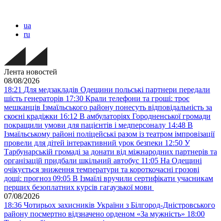
ua
ru
Лента новостей
08/08/2026
18:21
Для медзакладів Одещини польські партнери передали
шість генераторів
17:30
Крали телефони та гроші: троє
мешканців Ізмаїльського району понесуть відповідальність за
скоєні крадіжки
16:12
В амбулаторіях Городненської громади
покращили умови для пацієнтів і медперсоналу
14:48
В
Ізмаїльському районі поліцейські разом із театром імпровізації
провели для дітей інтерактивний урок безпеки
12:50
У
Тарбунарській громаді за донати від міжнародних партнерів та
організацій придбали шкільний автобус
11:05
На Одещині
очікується зниження температури та короткочасні грозові
дощі: прогноз
09:05
В Ізмаїлі вручили сертифікати учасникам
перших безоплатних курсів гагаузької мови
07/08/2026
18:36
Чотирьох захисників України з Білгород-Дністровського
району посмертно відзначено орденом «За мужність»
18:00