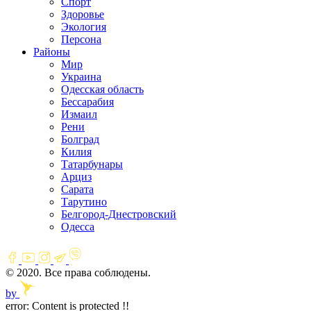
Спорт
Здоровье
Экология
Персона
Районы
Мир
Украина
Одесская область
Бессарабия
Измаил
Рени
Болград
Килия
Татарбунары
Арциз
Сарата
Тарутино
Белгород-Днестровский
Одесса
© 2020. Все права соблюдены.
by
error:
Content is protected !!