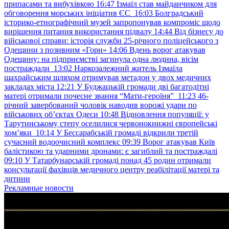
припасами та вибухівкою
16:47
Ізмаїл став майданчиком для
обговорення морських ініціатив ЄС
16:03
Болградський
історико-етнографічний музей запропонував компроміс щодо
вирішення питання використання підвалу
14:44
Від бізнесу до
військової справи: історія служби 25-річного поліцейського з
Одещини з позивним «Горн»
14:06
Вдень ворог атакував
Одещину: на підприємстві загинула одна людина, вісім
постраждали
13:02
Наркозалежний житель Ізмаїла
шахрайським шляхом отримував метадон у двох медичних
закладах міста
12:21
У Буджацькій громади дві багатодітні
матері отримали почесне звання “Мати-героїня”
11:23
46-
річний завербований чоловік наводив ворожі удари по
військових обʼєктах Одеси
10:48
Відновлення популяції: у
Тарутинському степу оселилися червонокнижні європейські
хом’яки
10:14
У Бессарабській громаді відкрили третій
сучасний водоочисний комплекс
09:39
Ворог атакував Київ
балістикою та ударними дронами: є загиблий та постраждалі
09:10
У Татарбунарській громаді понад 45 родин отримали
консультації фахівців медичного центру реабілітації матері та
дитини
Рекламные новости