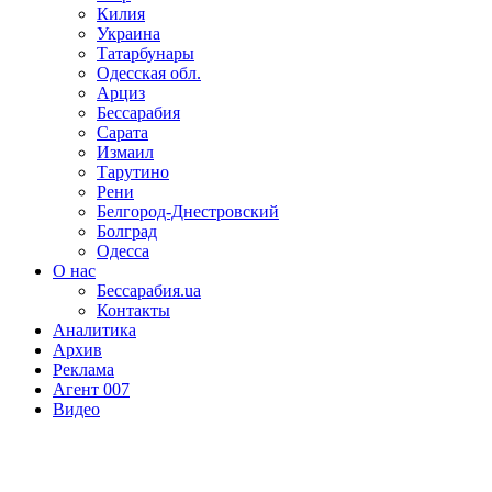
Килия
Украина
Татарбунары
Одесская обл.
Арциз
Бессарабия
Сарата
Измаил
Тарутино
Рени
Белгород-Днестровский
Болград
Одесса
О нас
Бессарабия.ua
Контакты
Аналитика
Архив
Реклама
Агент 007
Видео