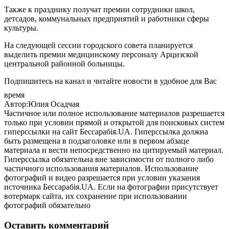
Также к празднику получат премии сотрудники школ,
детсадов, коммунальных предприятий и работники сферы
культуры.
На следующей сессии городского совета планируется
выделить премии медицинскому персоналу Арцизской
центральной районной больницы.
Подпишитесь на канал и читайте новости в удобное для Вас
время
Автор:Юлия Осадчая
Частичное или полное использование материалов разрешается
только при условии прямой и открытой для поисковых систем
гиперссылки на сайт Бессарабія.UA. Гиперссылка должна
быть размещена в подзаголовке или в первом абзаце
материала и вести непосредственно на цитируемый материал.
Гиперссылка обязательна вне зависимости от полного либо
частичного использования материалов. Использование
фотографий и видео разрешается при условии указания
источника Бессарабія.UA. Если на фотографии присутствует
вотермарк сайта, их сохранение при использовании
фотографий обязательно
Оставить комментарий