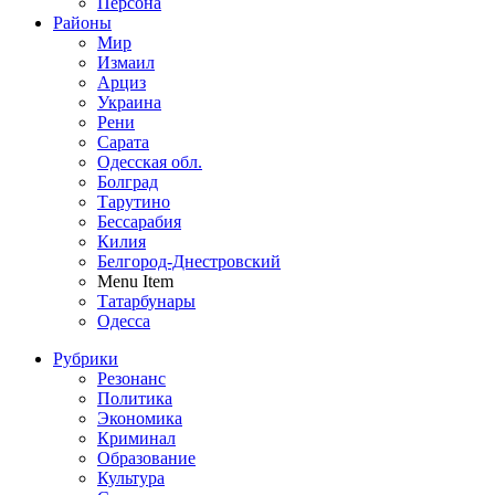
Персона
Районы
Мир
Измаил
Арциз
Украина
Рени
Сарата
Одесская обл.
Болград
Тарутино
Бессарабия
Килия
Белгород-Днестровский
Menu Item
Татарбунары
Одесса
Рубрики
Резонанс
Политика
Экономика
Криминал
Образование
Культура