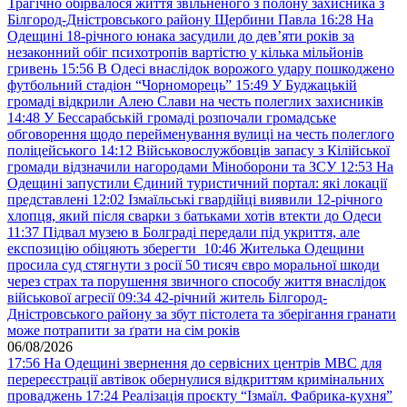
Трагічно обірвалося життя звільненого з полону захисника з
Білгород-Дністровського району Щербини Павла
16:28
На
Одещині 18-річного юнака засудили до дев’яти років за
незаконний обіг психотропів вартістю у кілька мільйонів
гривень
15:56
В Одесі внаслідок ворожого удару пошкоджено
футбольний стадіон “Чорноморець”
15:49
У Буджацькій
громаді відкрили Алею Слави на честь полеглих захисників
14:48
У Бессарабській громаді розпочали громадське
обговорення щодо перейменування вулиці на честь полеглого
поліцейського
14:12
Військовослужбовців запасу з Кілійської
громади відзначили нагородами Міноборони та ЗСУ
12:53
На
Одещині запустили Єдиний туристичний портал: які локації
представлені
12:02
Ізмаїльські гвардійці виявили 12-річного
хлопця, який після сварки з батьками хотів втекти до Одеси
11:37
Підвал музею в Болграді передали під укриття, але
експозицію обіцяють зберегти
10:46
Жителька Одещини
просила суд стягнути з росії 50 тисяч євро моральної шкоди
через страх та порушення звичного способу життя внаслідок
військової агресії
09:34
42-річний житель Білгород-
Дністровського району за збут пістолета та зберігання гранати
може потрапити за ґрати на сім років
06/08/2026
17:56
На Одещині звернення до сервісних центрів МВС для
перереєстрації автівок обернулися відкриттям кримінальних
проваджень
17:24
Реалізація проєкту “Ізмаїл. Фабрика-кухня”