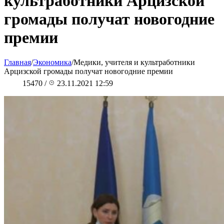
культработники Арцизской
громады получат новогодние
премии
Главная
/
Экономика
/
Медики, учителя и культработники
Арцизской громады получат новогодние премии
15470
/
23.11.2021 12:59