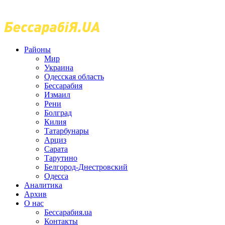
Районы
Мир
Украина
Одесская область
Бессарабия
Измаил
Рени
Болград
Килия
Татарбунары
Арциз
Сарата
Тарутино
Белгород-Днестровский
Одесса
Аналитика
Архив
О нас
Бессарабия.ua
Контакты