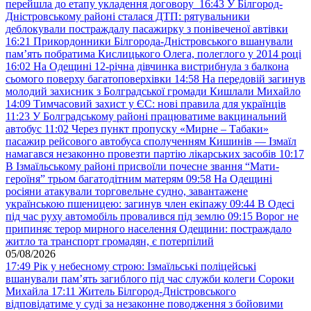
перейшла до етапу укладення договору
16:43
У Білгород-
Дністровському районі сталася ДТП: рятувальники
деблокували постраждалу пасажирку з понівеченої автівки
16:21
Прикордонники Білгорода-Дністровського вшанували
пам’ять побратима Кислицького Олега, полеглого у 2014 році
16:02
На Одещині 12-річна дівчинка вистрибнула з балкона
сьомого поверху багатоповерхівки
14:58
На передовій загинув
молодий захисник з Болградської громади Кишлали Михайло
14:09
Тимчасовий захист у ЄС: нові правила для українців
11:23
У Болградському районі працюватиме вакцинальний
автобус
11:02
Через пункт пропуску «Мирне – Табаки»
пасажир рейсового автобуса сполученням Кишинів — Ізмаїл
намагався незаконно провезти партію лікарських засобів
10:17
В Ізмаїльському районі присвоїли почесне звання “Мати-
героїня” трьом багатодітним матерям
09:58
На Одещині
росіяни атакували торговельне судно, завантажене
українською пшеницею: загинув член екіпажу
09:44
В Одесі
під час руху автомобіль провалився під землю
09:15
Ворог не
припиняє терор мирного населення Одещини: постраждало
житло та транспорт громадян, є потерпілий
05/08/2026
17:49
Рік у небесному строю: Ізмаїльські поліцейські
вшанували пам’ять загиблого під час служби колеги Сороки
Михайла
17:11
Житель Білгород-Дністровського
відповідатиме у суді за незаконне поводження з бойовими