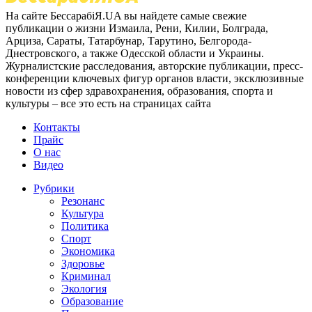
На сайте БессарабіЯ.UA вы найдете самые свежие
публикации о жизни Измаила, Рени, Килии, Болграда,
Арциза, Сараты, Татарбунар, Тарутино, Белгорода-
Днестровского, а также Одесской области и Украины.
Журналистские расследования, авторские публикации, пресс-
конференции ключевых фигур органов власти, эксклюзивные
новости из сфер здравохранения, образования, спорта и
культуры – все это есть на страницах сайта
Контакты
Прайс
О нас
Видео
Рубрики
Резонанс
Культура
Политика
Спорт
Экономика
Здоровье
Криминал
Экология
Образование