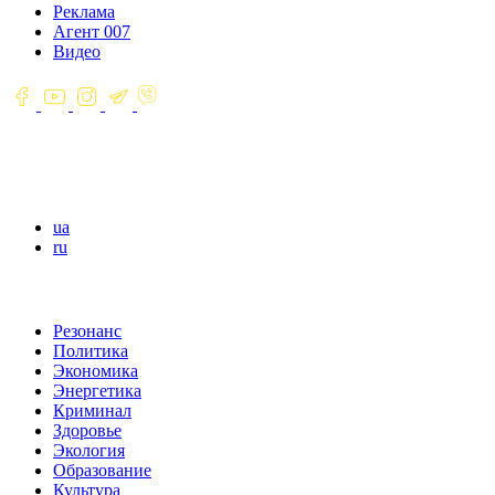
Реклама
Агент 007
Видео
ua
ru
Резонанс
Политика
Экономика
Энергетика
Криминал
Здоровье
Экология
Образование
Культура