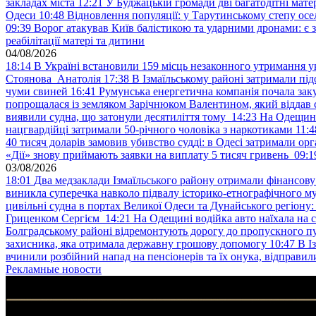
закладах міста
12:21
У Буджацькій громади дві багатодітні мат
Одеси
10:48
Відновлення популяції: у Тарутинському степу ос
09:39
Ворог атакував Київ балістикою та ударними дронами: є 
реабілітації матері та дитини
04/08/2026
18:14
В Україні встановили 159 місць незаконного утримання ук
Стоянова Анатолія
17:38
В Ізмаїльському районі затримали під
чуми свиней
16:41
Румунська енергетична компанія почала зак
попрощалася із земляком Зарічнюком Валентином, який віддав 
виявили судна, що затонули десятиліття тому
14:23
На Одещині
нацгвардійці затримали 50-річного чоловіка з наркотиками
11:4
40 тисяч доларів замовив убивство судді: в Одесі затримали орг
«Дії» знову приймають заявки на виплату 5 тисяч гривень
09:1
03/08/2026
18:01
Два медзаклади Ізмаїльського району отримали фінансов
виникла суперечка навколо підвалу історико-етнографічного м
цивільні судна в портах Великої Одеси та Дунайського регіону
Гриценком Сергієм
14:21
На Одещині водійка авто наїхала на 
Болградському районі відремонтують дорогу до пропускного 
захисника, яка отримала державну грошову допомогу
10:47
В І
вчинили розбійний напад на пенсіонерів та їх онука, відправил
Рекламные новости