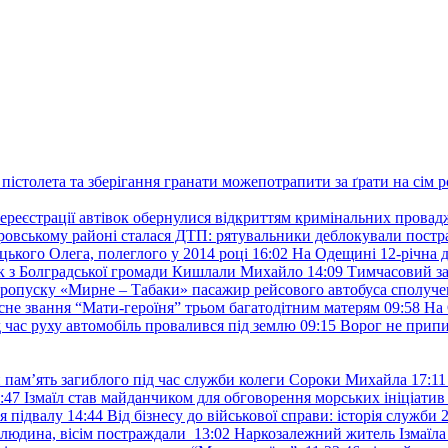
пістолета та зберігання гранати можепотрапити за ґрати на сім р
ереєстрації автівок обернулися відкриттям кримінальних провад
ровському районі сталася ДТП: рятувальники деблокували постр
ького Олега, полеглого у 2014 році
16:02
На Одещині 12-річна д
к з Болградської громади Кишлали Михайло
14:09
Тимчасовий за
пропуску «Мирне – Табаки» пасажир рейсового автобуса сполуче
есне звання “Мати-героїня” трьом багатодітним матерям
09:58
На 
д час руху автомобіль провалився під землю
09:15
Ворог не припи
и пам’ять загиблого під час служби колеги Сороки Михайла
17:11
:47
Ізмаїл став майданчиком для обговорення морських ініціати
я підвалу
14:44
Від бізнесу до військової справи: історія служб
 людина, вісім постраждали
13:02
Наркозалежний житель Ізмаїл