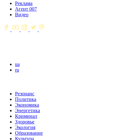
Реклама
Агент 007
Видео
ua
ru
Резонанс
Политика
Экономика
Энергетика
Криминал
Здоровье
Экология
Образование
Культура