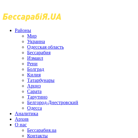
Районы
Мир
Украина
Одесская область
Бессарабия
Измаил
Рени
Болград
Килия
Татарбунары
Арциз
Сарата
Тарутино
Белгород-Днестровский
Одесса
Аналитика
Архив
О нас
Бессарабия.ua
Контакты