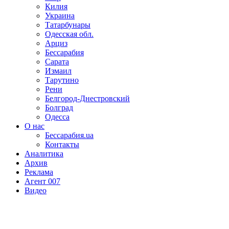
Килия
Украина
Татарбунары
Одесская обл.
Арциз
Бессарабия
Сарата
Измаил
Тарутино
Рени
Белгород-Днестровский
Болград
Одесса
О нас
Бессарабия.ua
Контакты
Аналитика
Архив
Реклама
Агент 007
Видео