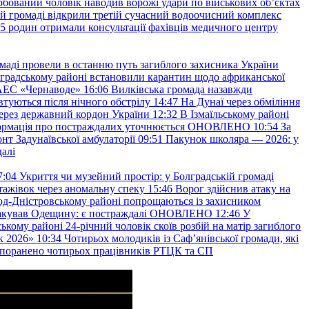
рбований чоловік наводив ворожі удари по військових обʼєктах
ій громаді відкрили третій сучасний водоочисний комплекс
45 родин отримали консультації фахівців медичного центру
маді провели в останню путь загиблого захисника України
градському районі встановили карантин щодо африканської
 АЕС «Чернаводе»
16:06
Вилківська громада назавжди
втуються після нічного обстрілу
14:47
На Дунаї через обміління
ерез державний кордон України
12:32
В Ізмаїльському районі
інформація про постраждалих уточнюється ОНОВЛЕНО
10:54
За
т Задунаївської амбулаторії
09:51
Пакунок школяра — 2026: у
далі
7:04
Укриття чи музейний простір: у Болградській громаді
ажівок через аномальну спеку
15:46
Ворог здійснив атаку на
ород-Дністровському районі попрощаються із захисником
акував Одещину: є постраждалі ОНОВЛЕНО
12:46
У
ькому районі 24-річний чоловік скоїв розбій на матір загиблого
к 2026»
10:34
Чотирьох молодиків із Саф’янівської громади, які
и поранено чотирьох працівників РТЦК та СП