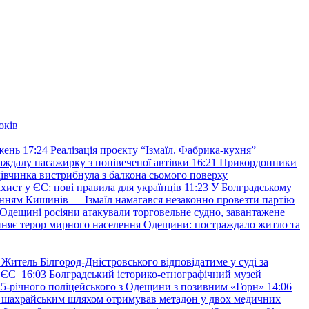
оків
жень
17:24
Реалізація проєкту “Ізмаїл. Фабрика-кухня”
аждалу пасажирку з понівеченої автівки
16:21
Прикордонники
івчинка вистрибнула з балкона сьомого поверху
хист у ЄС: нові правила для українців
11:23
У Болградському
нням Кишинів — Ізмаїл намагався незаконно провезти партію
Одещині росіяни атакували торговельне судно, завантажене
няє терор мирного населення Одещини: постраждало житло та
Житель Білгород-Дністровського відповідатиме у суді за
в ЄС
16:03
Болградський історико-етнографічний музей
и 25-річного поліцейського з Одещини з позивним «Горн»
14:06
а шахрайським шляхом отримував метадон у двох медичних