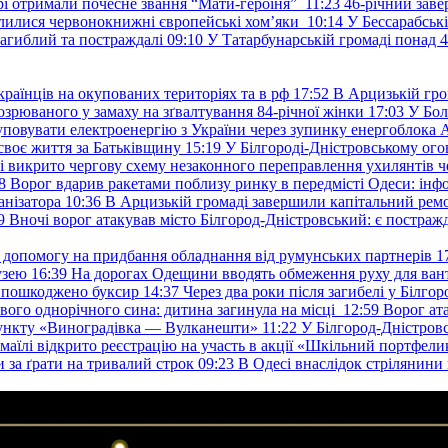
ері отримали почесне звання “Мати-героїня”
11:23
46-річний заве
елилися червонокнижні європейські хом’яки
10:14
У Бессарабськ
загиблий та постраждалі
09:10
У Татарбунарській громаді понад 
раїнців на окупованих територіях та в рф
17:52
В Арцизькій гро
озрюваного у замаху на зґвалтування 84-річної жінки
17:03
У Бол
уповувати електроенергію з України через зупинку енергоблока
своє життя за Батьківщину
15:19
У Білгороді-Дністровському ого
 викрито чергову схему незаконного переправлення ухилянтів ч
8
Ворог вдарив ракетами поблизу ринку в передмісті Одеси: 
анізатора
10:36
В Арцизькій громаді завершили капітальний ремон
9
Вночі ворог атакував місто Білгород-Дністровський: є постраж
у допомогу на придбання обладнання від румунських партнерів
1
узею
16:39
На дорогах Одещини вводять обмеження руху для вант
: пошкоджено буксир
14:37
Через два роки після загибелі у Білг
свого однорічного сина: дитина загинула на місці
12:59
Ворог ат
пункту «Виноградівка — Вулканешти»
11:22
У Білгород-Дністровс
змаїлі відкрито реєстрацію на участь в акції «Шкільний портфели
и за ґрати на тривалий строк
09:23
В Одесі внаслідок стрілянин