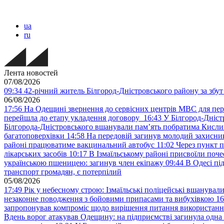
ua
ru
Лента новостей
07/08/2026
09:34
42-річний житель Білгород-Дністровського району за збут 
06/08/2026
17:56
На Одещині звернення до сервісних центрів МВС для пер
перейшла до етапу укладення договору
16:43
У Білгород-Дніст
Білгорода-Дністровського вшанували пам’ять побратима Кислиц
багатоповерхівки
14:58
На передовій загинув молодий захисни
районі працюватиме вакцинальний автобус
11:02
Через пункт 
лікарських засобів
10:17
В Ізмаїльському районі присвоїли поч
українською пшеницею: загинув член екіпажу
09:44
В Одесі пі
транспорт громадян, є потерпілий
05/08/2026
17:49
Рік у небесному строю: Ізмаїльські поліцейські вшанувал
незаконне поводження з бойовими припасами та вибухівкою
16
запропонував компроміс щодо вирішення питання використанн
Вдень ворог атакував Одещину: на підприємстві загинула одна