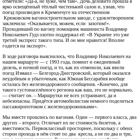
отметили: «Да-а, не хуже, чем там». Дочь деловито прошла в
ярко освещённый тёплый чистенький салон и, узнав, что
поезд произведен в Кременчуге на отечественном
Крюковском вагоностроительном заводе, с удовлетворением
заключила: «Оказывается, можем, если захотим!».
Проходивший по вагону помощник машиниста Владимир
Николаевич Гудз охотно поддержал её: «В Украине это уже
третий экспресс такого типа. И он мне нравится! Вполне
годится на экспорт».
В ходе разговора выяснилось, что Владимир Николаевич на
нашем маршруте — с 1993 года, помнит и ежедневный
дизель, и ночной поезд, и то, как их отменили, как ввели
поезд Измаил — Белгород-Днестровский, который оказался
неудобным и убыточным, как Южная Бессарабия вообще
осталась без железнодорожного сообщения. «Конечно, для
такого густонаселённого региона как ваш, это не нормально,
— считает он. – Маршрутки не всех устраивают, да и
небезопасны. Придётся автомобилистам немного поделиться
пассажиропотоком с железнодорожниками».
Мы вместе прошлись по вагонам. Один — первого класса, два
других – второго. Отличает их не стоимость билетов, а
вместимость. Первоклассный просторнее, поскольку с обеих
сторон прохода в нём стоят по два кресла, а не по два и три,