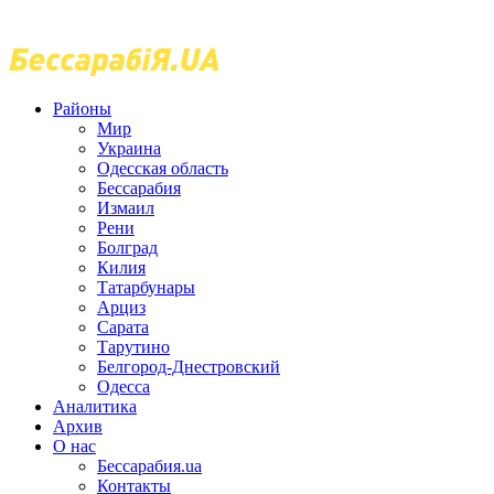
Районы
Мир
Украина
Одесская область
Бессарабия
Измаил
Рени
Болград
Килия
Татарбунары
Арциз
Сарата
Тарутино
Белгород-Днестровский
Одесса
Аналитика
Архив
О нас
Бессарабия.ua
Контакты