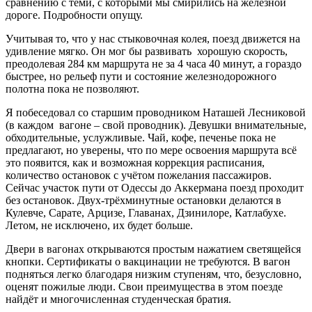
сравнению с теми, с которыми мы смирились на железной
дороге. Подробности опущу.
Учитывая то, что у нас стыковочная колея, поезд движется на
удивление мягко. Он мог бы развивать хорошую скорость,
преодолевая 284 км маршрута не за 4 часа 40 минут, а гораздо
быстрее, но рельеф пути и состояние железнодорожного
полотна пока не позволяют.
Я побеседовал со старшим проводником Наташей Лесниковой
(в каждом вагоне – свой проводник). Девушки внимательные,
обходительные, услужливые. Чай, кофе, печенье пока не
предлагают, но уверены, что по мере освоения маршрута всё
это появится, как и возможная коррекция расписания,
количество остановок с учётом пожелания пассажиров.
Сейчас участок пути от Одессы до Аккермана поезд проходит
без остановок. Двух-трёхминутные остановки делаются в
Кулевче, Сарате, Арцизе, Главанах, Дзинилоре, Катлабухе.
Летом, не исключено, их будет больше.
Двери в вагонах открываются простым нажатием светящейся
кнопки. Сертификаты о вакцинации не требуются. В вагон
подняться легко благодаря низким ступеням, что, безусловно,
оценят пожилые люди. Свои преимущества в этом поезде
найдёт и многочисленная студенческая братия.