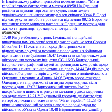
В Ізмаїльському районі присвоїли почесне звання “Мати-
героїня” трьом багатодітним матерям
09:58
На Одещині
росіяни атакували торговельне судно, завантажене
українською пшеницею: загинув член екіпажу
09:44
В Одесі
під час руху автомобіль провалився під землю
09:15
Ворог не
припиняє терор мирного населення Одещини: постраждало
житло та транспорт громадян, є потерпілий
05/08/2026
17:49
Рік у небесному строю: Ізмаїльські поліцейські
вшанували пам’ять загиблого під час служби колеги Сороки
Михайла
17:11
Житель Білгород-Дністровського
відповідатиме у суді за незаконне поводження з бойовими
припасами та вибухівкою
16:47
Ізмаїл став майданчиком для
обговорення морських ініціатив ЄС
16:03
Болградський
історико-етнографічний музей запропонував компроміс щодо
вирішення питання використання підвалу
14:44
Від бізнесу до
військової справи: історія служби 25-річного поліцейського з
Одещини з позивним «Горн»
14:06
Вдень ворог атакував
Одещину: на підприємстві загинула одна людина, вісім
постраждали
13:02
Наркозалежний житель Ізмаїла
шахрайським шляхом отримував метадон у двох медичних
закладах міста
12:21
У Буджацькій громади дві багатодітні
матері отримали почесне звання “Мати-героїня”
11:23
46-
річний завербований чоловік наводив ворожі удари по
військових обʼєктах Одеси
10:48
Відновлення популяції: у