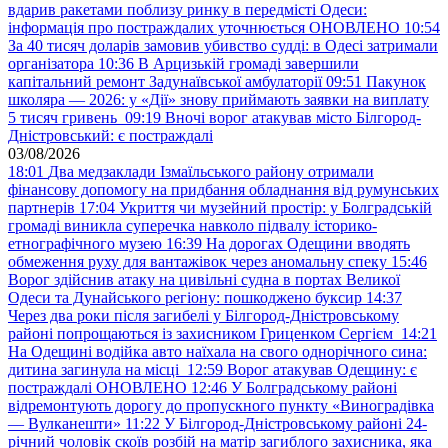
вдарив ракетами поблизу ринку в передмісті Одеси:
інформація про постраждалих уточнюється ОНОВЛЕНО
10:54
За 40 тисяч доларів замовив убивство судді: в Одесі затримали
організатора
10:36
В Арцизькій громаді завершили
капітальний ремонт Задунаївської амбулаторії
09:51
Пакунок
школяра — 2026: у «Дії» знову приймають заявки на виплату
5 тисяч гривень
09:19
Вночі ворог атакував місто Білгород-
Дністровський: є постраждалі
03/08/2026
18:01
Два медзаклади Ізмаїльського району отримали
фінансову допомогу на придбання обладнання від румунських
партнерів
17:04
Укриття чи музейний простір: у Болградській
громаді виникла суперечка навколо підвалу історико-
етнографічного музею
16:39
На дорогах Одещини вводять
обмеження руху для вантажівок через аномальну спеку
15:46
Ворог здійснив атаку на цивільні судна в портах Великої
Одеси та Дунайського регіону: пошкоджено буксир
14:37
Через два роки після загибелі у Білгород-Дністровському
районі попрощаються із захисником Гриценком Сергієм
14:21
На Одещині водійка авто наїхала на свого однорічного сина:
дитина загинула на місці
12:59
Ворог атакував Одещину: є
постраждалі ОНОВЛЕНО
12:46
У Болградському районі
відремонтують дорогу до пропускного пункту «Виноградівка
— Вулканешти»
11:22
У Білгород-Дністровському районі 24-
річний чоловік скоїв розбій на матір загиблого захисника, яка