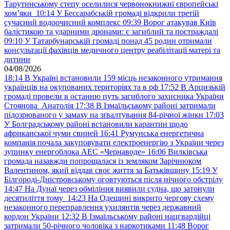
Тарутинському степу оселилися червонокнижні європейські
хом’яки
10:14
У Бессарабській громаді відкрили третій
сучасний водоочисний комплекс
09:39
Ворог атакував Київ
балістикою та ударними дронами: є загиблий та постраждалі
09:10
У Татарбунарській громаді понад 45 родин отримали
консультації фахівців медичного центру реабілітації матері та
дитини
04/08/2026
18:14
В Україні встановили 159 місць незаконного утримання
українців на окупованих територіях та в рф
17:52
В Арцизькій
громаді провели в останню путь загиблого захисника України
Стоянова Анатолія
17:38
В Ізмаїльському районі затримали
підозрюваного у замаху на зґвалтування 84-річної жінки
17:03
У Болградському районі встановили карантин щодо
африканської чуми свиней
16:41
Румунська енергетична
компанія почала закуповувати електроенергію з України через
зупинку енергоблока АЕС «Чернаводе»
16:06
Вилківська
громада назавжди попрощалася із земляком Зарічнюком
Валентином, який віддав своє життя за Батьківщину
15:19
У
Білгороді-Дністровському оговтуються після нічного обстрілу
14:47
На Дунаї через обміління виявили судна, що затонули
десятиліття тому
14:23
На Одещині викрито чергову схему
незаконного переправлення ухилянтів через державний
кордон України
12:32
В Ізмаїльському районі нацгвардійці
затримали 50-річного чоловіка з наркотиками
11:48
Ворог