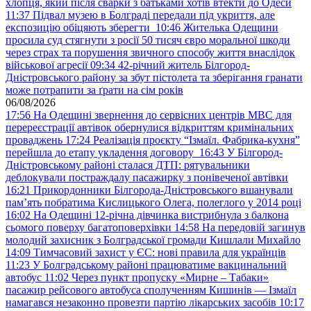
хлопця, який після сварки з батьками хотів втекти до Одеси
11:37
Підвал музею в Болграді передали під укриття, але
експозицію обіцяють зберегти
10:46
Жителька Одещини
просила суд стягнути з росії 50 тисяч євро моральної шкоди
через страх та порушення звичного способу життя внаслідок
військової агресії
09:34
42-річний житель Білгород-
Дністровського району за збут пістолета та зберігання гранати
може потрапити за ґрати на сім років
06/08/2026
17:56
На Одещині звернення до сервісних центрів МВС для
перереєстрації автівок обернулися відкриттям кримінальних
проваджень
17:24
Реалізація проєкту “Ізмаїл. Фабрика-кухня”
перейшла до етапу укладення договору
16:43
У Білгород-
Дністровському районі сталася ДТП: рятувальники
деблокували постраждалу пасажирку з понівеченої автівки
16:21
Прикордонники Білгорода-Дністровського вшанували
пам’ять побратима Кислицького Олега, полеглого у 2014 році
16:02
На Одещині 12-річна дівчинка вистрибнула з балкона
сьомого поверху багатоповерхівки
14:58
На передовій загинув
молодий захисник з Болградської громади Кишлали Михайло
14:09
Тимчасовий захист у ЄС: нові правила для українців
11:23
У Болградському районі працюватиме вакцинальний
автобус
11:02
Через пункт пропуску «Мирне – Табаки»
пасажир рейсового автобуса сполученням Кишинів — Ізмаїл
намагався незаконно провезти партію лікарських засобів
10:17