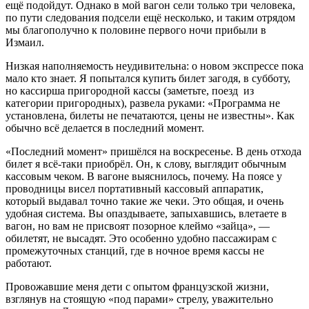
ещё подойдут. Однако в мой вагон сели только три человека,
по пути следования подсели ещё несколько, и таким отрядом
мы благополучно к половине первого ночи прибыли в
Измаил.
Низкая наполняемость неудивительна: о новом экспрессе пока
мало кто знает. Я попытался купить билет загодя, в субботу,
но кассирша пригородной кассы (заметьте, поезд из
категории пригородных), развела руками: «Программа не
установлена, билеты не печатаются, цены не известны». Как
обычно всё делается в последний момент.
«Последний момент» пришёлся на воскресенье. В день отхода
билет я всё-таки приобрёл. Он, к слову, выглядит обычным
кассовым чеком. В вагоне выяснилось, почему. На поясе у
проводницы висел портативный кассовый аппаратик,
который выдавал точно такие же чеки. Это общая, и очень
удобная система. Вы опаздываете, запыхавшись, влетаете в
вагон, но вам не присвоят позорное клеймо «зайца», —
обилетят, не высадят. Это особенно удобно пассажирам с
промежуточных станций, где в ночное время кассы не
работают.
Провожавшие меня дети с опытом французской жизни,
взглянув на стоящую «под парами» стрелу, уважительно