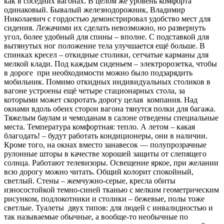
как в соседних вагонах. В целом же уровень комфорта
одинаковый. Бывалый железнодорожник, Владимир
Николаевич с гордостью демонстрировал удобство мест для
сидения. Лежачими их сделать невозможно, но развернуть
угол, более удобный для спины – вполне. С подставкой для
вытянутых ног положение тела улучшается ещё больше. В
спинках кресел – откидные столики, сетчатые карманы для
мелкой клади. Под каждым сиденьем – электророзетка, чтобы
в дороге при необходимости можно было подзарядить
мобильник. Помимо откидных индивидуальных столиков в
вагоне устроены ещё четыре стационарных стола, за
которыми может скоротать дорогу целая компания. Над
окнами вдоль обеих сторон вагона тянутся полки для багажа.
Тяжелым баулам и чемоданам в салоне отведены специальные
места. Температура комфортная: тепло. А летом – какая
благодать! – будут работать кондиционеры, они в наличии.
Кроме того, на окнах вместо занавесок — полупрозрачные
рулонные шторы в качестве хорошей защиты от слепящего
солнца. Работают телевизоры. Освещение яркое, при желании
всю дорогу можно читать. Общий колорит спокойный,
светлый. Стены – жемчужно-серые, кресла обиты
износостойкой темно-синей тканью с мелким геометрическим
рисунком, подлокотники и столики – бежевые, полы тоже
светлые. Туалеты двух типов: для людей с инвалидностью и
так называемые обычные, а вообще-то необычные по