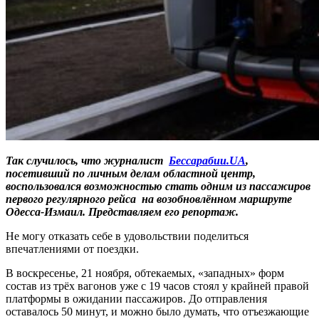
Так случилось, что журналист
Бессарабии.UA
,
посетивший по личным делам областной центр,
воспользовался возможностью стать одним из пассажиров
первого регулярного рейса на возобновлённом маршруте
Одесса-Измаил. Представляем его репорта
ж.
Не могу отказать себе в удовольствии поделиться
впечатлениями от поездки.
В воскресенье, 21 ноября, обтекаемых, «западных» форм
состав из трёх вагонов уже с 19 часов стоял у крайней правой
платформы в ожидании пассажиров. До отправления
оставалось 50 минут, и можно было думать, что отъезжающие