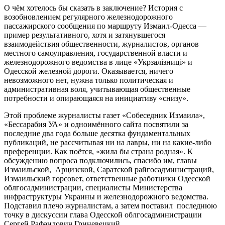
О чём хотелось бы сказать в заключение? История с
возобновлением регулярного железнодорожного
пассажирского сообщения по маршруту Измаил-Одесса —
пример результативного, хотя и затянувшегося
взаимодействия общественности, журналистов, органов
местного самоуправления, государственной власти и
железнодорожного ведомства в лице «Укрзалізниці» и
Одесской железной дороги. Оказывается, ничего
невозможного нет, нужна только политическая и
административная воля, учитывающая общественные
потребности и опирающаяся на инициативу «снизу».
Этой проблеме журналисты газет «Собеседник Измаила»,
«Бессарабия УА» и одноимённого сайта посвятили за
последние два года больше десятка фундаментальных
публикаций, не рассчитывая ни на лавры, ни на какие-либо
преференции. Как поётся, «жила бы страна родная». К
обсуждению вопроса подключились, спасибо им, главы
Измаильской, Арцизской, Саратской райгосадминистраций,
Измаильский горсовет, ответственные работники Одесской
облгосадминистрации, специалисты Министерства
инфраструктуры Украины и железнодорожного ведомства.
Подставил плечо журналистам, а затем поставил последнюю
точку в дискуссии глава Одесской облгосадминистрации
Сергей Рафаилович Гриневецкий.