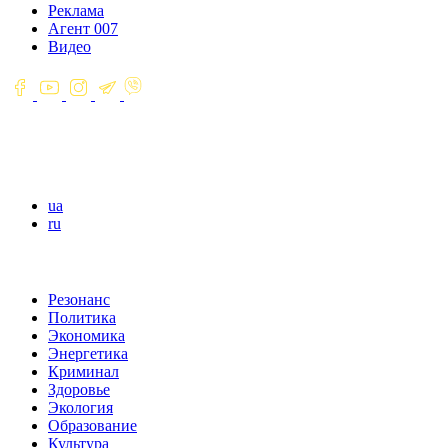
Реклама
Агент 007
Видео
ua
ru
Резонанс
Политика
Экономика
Энергетика
Криминал
Здоровье
Экология
Образование
Культура