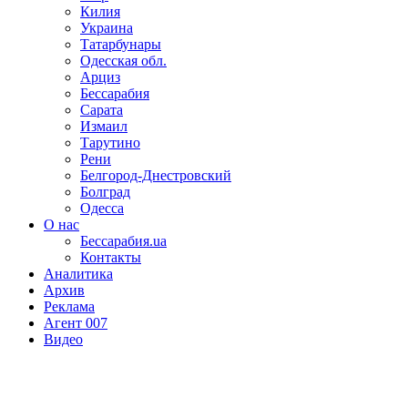
Килия
Украина
Татарбунары
Одесская обл.
Арциз
Бессарабия
Сарата
Измаил
Тарутино
Рени
Белгород-Днестровский
Болград
Одесса
О нас
Бессарабия.ua
Контакты
Аналитика
Архив
Реклама
Агент 007
Видео