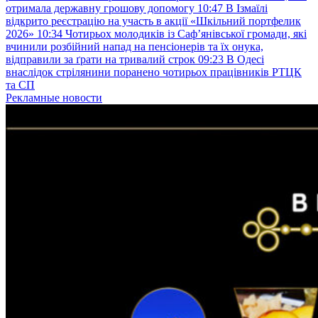
отримала державну грошову допомогу
10:47
В Ізмаїлі
відкрито реєстрацію на участь в акції «Шкільний портфелик
2026»
10:34
Чотирьох молодиків із Саф’янівської громади, які
вчинили розбійний напад на пенсіонерів та їх онука,
відправили за ґрати на тривалий строк
09:23
В Одесі
внаслідок стрілянини поранено чотирьох працівників РТЦК
та СП
Рекламные новости