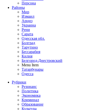
Персона
Районы
Мир
Измаил
Арциз
Украина
Рени
Сарата
Одесская обл.
Болград
Тарутино
Бессарабия
Килия
Белгород-Днестровский
Menu Item
Татарбунары
Одесса
Рубрики
Резонанс
Политика
Экономика
Криминал
Образование
Культура