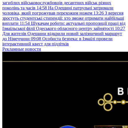
загиблих військовослужбовців десантних військ різних
поколінь та часів
14:58
На Одещині патрульні затримали
чоловіка, який погрожував перехожим ножем
13:26
З вересня
зростуть студентські стипендії: хто зможе отримати найбільші
виплати
11:54
Шукачам роботи: актуальні пропозиції праці від
Ізмаїльської філії Одеського обласного центру зайнятості
10:27
Для жителів Одещини відкрили новий залізничний маршрут
до Німеччини
09:08
Особиста безпека: в Ізмаїлі провели
інтерактивний квест для підлітків
Рекламные новости