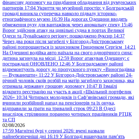
фінансову допомогу на придбання обладнання від румунських
партнерів
17:04
Укриття чи музейний простір: у Болградській
громаді виникла суперечка навколо підвалу історико-
етнографічного музею
16:39
На дорогах Одещини вводять
обмеження руху для вантажівок через аномальну спеку
15:46
Ворог здійснив атаку на цивільні судна в портах Великої
Одеси та Дунайського регіону: пошкоджено буксир
14:37
Через два роки після загибелі у Білгород-Дністровському
районі попрощаються із захисником Гриценком Сергієм
14:21
На Одещині водійка авто наїхала на свого однорічного сина:
дитина загинула на місці
12:59
Ворог атакував Одещину: є
постраждалі ОНОВЛЕНО
12:46
У Болградському районі
відремонтують дорогу до пропускного пункту «Виноградівка
— Вулканешти»
11:22
У Білгород-Дністровському районі 24-
річний чоловік скоїв розбій на матір загиблого захисника, яка
отримала державну грошову допомогу
10:47
В Ізмаїлі
відкрито реєстрацію на участь в акції «Шкільний портфелик
2026»
10:34
Чотирьох молодиків із Саф’янівської громади, які
вчинили розбійний напад на пенсіонерів та їх онука,
відправили за ґрати на тривалий строк
09:23
В Одесі
внаслідок стрілянини поранено чотирьох працівників РТЦК
та СП
02/08/2026
17:59
Магнітні бурі у серпні 2026: вчені назвали
найнебезпечніші дні
16:19
У Болграді вшанували пам’ять