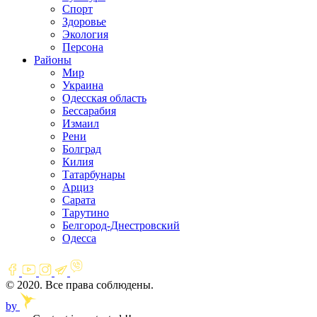
Спорт
Здоровье
Экология
Персона
Районы
Мир
Украина
Одесская область
Бессарабия
Измаил
Рени
Болград
Килия
Татарбунары
Арциз
Сарата
Тарутино
Белгород-Днестровский
Одесса
© 2020. Все права соблюдены.
by