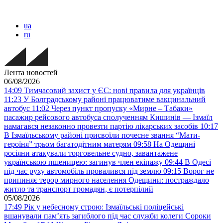
ua
ru
Лента новостей
06/08/2026
14:09
Тимчасовий захист у ЄС: нові правила для українців
11:23
У Болградському районі працюватиме вакцинальний
автобус
11:02
Через пункт пропуску «Мирне – Табаки»
пасажир рейсового автобуса сполученням Кишинів — Ізмаїл
намагався незаконно провезти партію лікарських засобів
10:17
В Ізмаїльському районі присвоїли почесне звання “Мати-
героїня” трьом багатодітним матерям
09:58
На Одещині
росіяни атакували торговельне судно, завантажене
українською пшеницею: загинув член екіпажу
09:44
В Одесі
під час руху автомобіль провалився під землю
09:15
Ворог не
припиняє терор мирного населення Одещини: постраждало
житло та транспорт громадян, є потерпілий
05/08/2026
17:49
Рік у небесному строю: Ізмаїльські поліцейські
вшанували пам’ять загиблого під час служби колеги Сороки