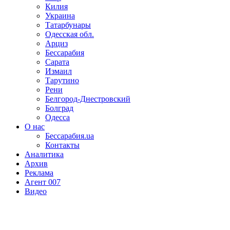
Килия
Украина
Татарбунары
Одесская обл.
Арциз
Бессарабия
Сарата
Измаил
Тарутино
Рени
Белгород-Днестровский
Болград
Одесса
О нас
Бессарабия.ua
Контакты
Аналитика
Архив
Реклама
Агент 007
Видео