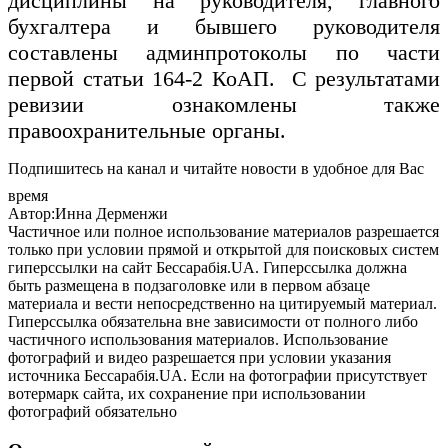
дисциплины на руководителя, главного
бухгалтера и бывшего руководителя
составлены админпротоколы по части
первой статьи 164-2 КоАП. С результатами
ревизии ознакомлены также
правоохранительные органы.
Подпишитесь на канал и читайте новости в удобное для Вас
время
Автор:Инна Дерменжи
Частичное или полное использование материалов разрешается
только при условии прямой и открытой для поисковых систем
гиперссылки на сайт Бессарабія.UA. Гиперссылка должна
быть размещена в подзаголовке или в первом абзаце
материала и вести непосредственно на цитируемый материал.
Гиперссылка обязательна вне зависимости от полного либо
частичного использования материалов. Использование
фотографий и видео разрешается при условии указания
источника Бессарабія.UA. Если на фотографии присутствует
вотермарк сайта, их сохранение при использовании
фотографий обязательно