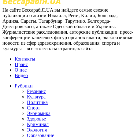
На сайте БессарабіЯ.UA вы найдете самые свежие
публикации о жизни Измаила, Рени, Килии, Болграда,
Арциза, Сараты, Татарбунар, Тарутино, Белгорода-
Днестровского, а также Одесской области и Украины.
Журналистские расследования, авторские публикации, пресс-
конференции ключевых фигур органов власти, эксклюзивные
новости из сфер здравохранения, образования, спорта и
культуры – все это есть на страницах сайта
Контакты
Прайс
О нас
Видео
Рубрики
Резонанс
Культура
Политика
Спорт
Экономика
Здоровье
Криминал
Экология
Образование