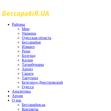
Районы
Мир
Украина
Одесская область
Бессарабия
Измаил
Рени
Болград
Килия
Татарбунары
Арциз
Сарата
Тарутино
Белгород-Днестровский
Одесса
Аналитика
Архив
О нас
Бессарабия.ua
Контакты