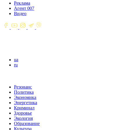
Реклама
Агент 007
Видео
ua
ru
Резонанс
Политика
Экономика
Энергетика
Криминал
Здоровье
Экология
Образование
Культура