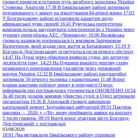
громаді провели в останню путь загиблого захисника України
Стоянова Анатолія
17:38
В Ізмаїльському районі затримали
підозрюваного у замаху на зґвалтування 84-річної жінки
17:03
У Болградському районі встановили карантин щодо
африканської чуми свиней
16:41
Румунська енергетична
компанія почала закуповувати електроенергію з України через
зупинку енергоблока АЕС «Чернаводе»
16:06
Вилківська
громада назавжди попрощалася із земляком Зарічнюком
Валентином, який віддав своє життя за Батьківщину
15:19
У
Білгороді-Дністровському оговтуються після нічного обстрілу
14:47
На Дунаї через обміління виявили судна, що затонули
десятиліття тому
14:23
На Одещині викрито чергову схему
незаконного переправлення ухилянтів через державний
кордон України
12:32
В Ізмаїльському районі нацгвардійці
затримали 50-річного чоловіка з наркотиками
11:48
Ворог
вдарив ракетами поблизу ринку в передмісті Одеси:
інформація про постраждалих уточнюється ОНОВЛЕНО
10:54
За 40 тисяч доларів замовив убивство судді: в Одесі затримали
організатора
10:36
В Арцизькій громаді завершили
капітальний ремонт Задунаївської амбулаторії
09:51
Пакунок
школяра — 2026: у «Дії» знову приймають заявки на виплату
5 тисяч гривень
09:19
Вночі ворог атакував місто Білгород-
Дністровський: є постраждалі
03/08/2026
18:01
Два медзаклади Ізмаїльського району отримали