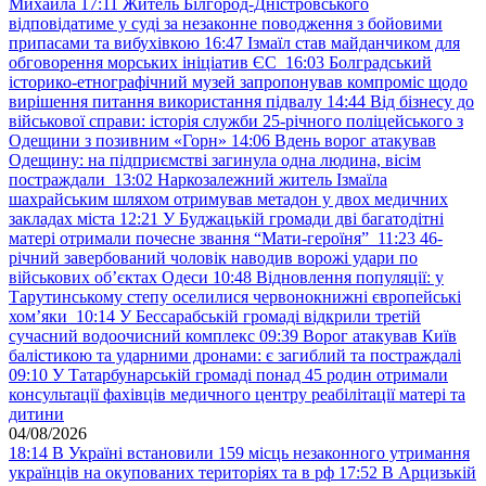
Михайла
17:11
Житель Білгород-Дністровського
відповідатиме у суді за незаконне поводження з бойовими
припасами та вибухівкою
16:47
Ізмаїл став майданчиком для
обговорення морських ініціатив ЄС
16:03
Болградський
історико-етнографічний музей запропонував компроміс щодо
вирішення питання використання підвалу
14:44
Від бізнесу до
військової справи: історія служби 25-річного поліцейського з
Одещини з позивним «Горн»
14:06
Вдень ворог атакував
Одещину: на підприємстві загинула одна людина, вісім
постраждали
13:02
Наркозалежний житель Ізмаїла
шахрайським шляхом отримував метадон у двох медичних
закладах міста
12:21
У Буджацькій громади дві багатодітні
матері отримали почесне звання “Мати-героїня”
11:23
46-
річний завербований чоловік наводив ворожі удари по
військових обʼєктах Одеси
10:48
Відновлення популяції: у
Тарутинському степу оселилися червонокнижні європейські
хом’яки
10:14
У Бессарабській громаді відкрили третій
сучасний водоочисний комплекс
09:39
Ворог атакував Київ
балістикою та ударними дронами: є загиблий та постраждалі
09:10
У Татарбунарській громаді понад 45 родин отримали
консультації фахівців медичного центру реабілітації матері та
дитини
04/08/2026
18:14
В Україні встановили 159 місць незаконного утримання
українців на окупованих територіях та в рф
17:52
В Арцизькій