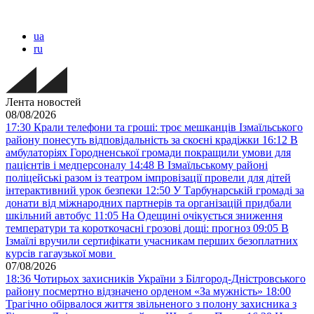
ua
ru
Лента новостей
08/08/2026
17:30
Крали телефони та гроші: троє мешканців Ізмаїльського
району понесуть відповідальність за скоєні крадіжки
16:12
В
амбулаторіях Городненської громади покращили умови для
пацієнтів і медперсоналу
14:48
В Ізмаїльському районі
поліцейські разом із театром імпровізації провели для дітей
інтерактивний урок безпеки
12:50
У Тарбунарській громаді за
донати від міжнародних партнерів та організацій придбали
шкільний автобус
11:05
На Одещині очікується зниження
температури та короткочасні грозові дощі: прогноз
09:05
В
Ізмаїлі вручили сертифікати учасникам перших безоплатних
курсів гагаузької мови
07/08/2026
18:36
Чотирьох захисників України з Білгород-Дністровського
району посмертно відзначено орденом «За мужність»
18:00
Трагічно обірвалося життя звільненого з полону захисника з