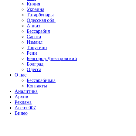
Килия
Украина
Татарбунары
Одесская обл.
Арциз
Бессарабия
Сарата
Измаил
Тарутино
Рени
Белгород-Днестровский
Болград
Одесса
О нас
Бессарабия.ua
Контакты
Аналитика
Архив
Реклама
Агент 007
Видео