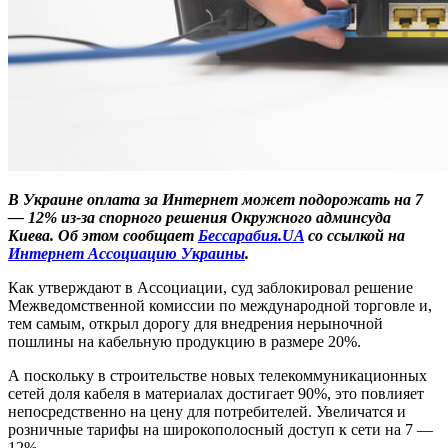
В Украине оплата за Интернет может подорожать на 7
— 12% из-за спорного решения Окружного админсуда
Киева. Об этом сообщает
Бессарабия.UA
со ссылкой на
Интернет Ассоциацию Украины
.
Как утверждают в Ассоциации, суд заблокировал решение
Межведомственной комиссии по международной торговле и,
тем самым, открыл дорогу для внедрения нерыночной
пошлины на кабельную продукцию в размере 20%.
А поскольку в строительстве новых телекоммуникационных
сетей доля кабеля в материалах достигает 90%, это повлияет
непосредственно на цену для потребителей. Увеличатся и
розничные тарифы на широкополосный доступ к сети на 7 —
12%.