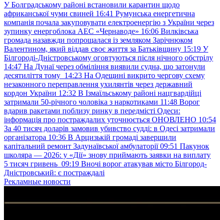
У Болградському районі встановили карантин щодо
африканської чуми свиней
16:41
Румунська енергетична
компанія почала закуповувати електроенергію з України через
зупинку енергоблока АЕС «Чернаводе»
16:06
Вилківська
громада назавжди попрощалася із земляком Зарічнюком
Валентином, який віддав своє життя за Батьківщину
15:19
У
Білгороді-Дністровському оговтуються після нічного обстрілу
14:47
На Дунаї через обміління виявили судна, що затонули
десятиліття тому
14:23
На Одещині викрито чергову схему
незаконного переправлення ухилянтів через державний
кордон України
12:32
В Ізмаїльському районі нацгвардійці
затримали 50-річного чоловіка з наркотиками
11:48
Ворог
вдарив ракетами поблизу ринку в передмісті Одеси:
інформація про постраждалих уточнюється ОНОВЛЕНО
10:54
За 40 тисяч доларів замовив убивство судді: в Одесі затримали
організатора
10:36
В Арцизькій громаді завершили
капітальний ремонт Задунаївської амбулаторії
09:51
Пакунок
школяра — 2026: у «Дії» знову приймають заявки на виплату
5 тисяч гривень
09:19
Вночі ворог атакував місто Білгород-
Дністровський: є постраждалі
Рекламные новости