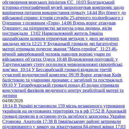
обговорення морських ініціатив ЄС
16:03
Болградський
історико-етнографічний музей запропонував компроміс щодо
вирішення питання використання підвалу
14:44
Від бізнесу до
військової справи: історія служби 25-річного поліцейського з
Одещини з позивним «Горн»
14:06
Вдень ворог атакував
Одещину: на підприємстві загинула одна людина, вісім
постраждали
13:02
Наркозалежний житель Ізмаїла
шахрайським шляхом отримував метадон у двох медичних
закладах міста
12:21
У Буджацькій громади дві багатодітні
матері отримали почесне звання “Мати-героїня”
11:23
46-
річний завербований чоловік наводив ворожі удари по
військових обʼєктах Одеси
10:48
Відновлення популяції: у
Тарутинському степу оселилися червонокнижні європейські
хом’яки
10:14
У Бессарабській громаді відкрили третій
сучасний водоочисний комплекс
09:39
Ворог атакував Київ
балістикою та ударними дронами: є загиблий та постраждалі
09:10
У Татарбунарській громаді понад 45 родин отримали
консультації фахівців медичного центру реабілітації матері та
дитини
04/08/2026
18:14
В Україні встановили 159 місць незаконного утримання
українців на окупованих територіях та в рф
17:52
В Арцизькій
громаді провели в останню путь загиблого захисника України
Стоянова Анатолія
17:38
В Ізмаїльському районі затримали
підозрюваного у замаху на зґвалтування 84-річної жінки
17:03