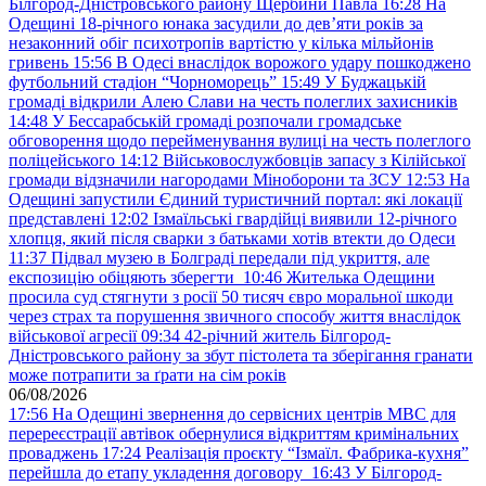
Білгород-Дністровського району Щербини Павла
16:28
На
Одещині 18-річного юнака засудили до дев’яти років за
незаконний обіг психотропів вартістю у кілька мільйонів
гривень
15:56
В Одесі внаслідок ворожого удару пошкоджено
футбольний стадіон “Чорноморець”
15:49
У Буджацькій
громаді відкрили Алею Слави на честь полеглих захисників
14:48
У Бессарабській громаді розпочали громадське
обговорення щодо перейменування вулиці на честь полеглого
поліцейського
14:12
Військовослужбовців запасу з Кілійської
громади відзначили нагородами Міноборони та ЗСУ
12:53
На
Одещині запустили Єдиний туристичний портал: які локації
представлені
12:02
Ізмаїльські гвардійці виявили 12-річного
хлопця, який після сварки з батьками хотів втекти до Одеси
11:37
Підвал музею в Болграді передали під укриття, але
експозицію обіцяють зберегти
10:46
Жителька Одещини
просила суд стягнути з росії 50 тисяч євро моральної шкоди
через страх та порушення звичного способу життя внаслідок
військової агресії
09:34
42-річний житель Білгород-
Дністровського району за збут пістолета та зберігання гранати
може потрапити за ґрати на сім років
06/08/2026
17:56
На Одещині звернення до сервісних центрів МВС для
перереєстрації автівок обернулися відкриттям кримінальних
проваджень
17:24
Реалізація проєкту “Ізмаїл. Фабрика-кухня”
перейшла до етапу укладення договору
16:43
У Білгород-