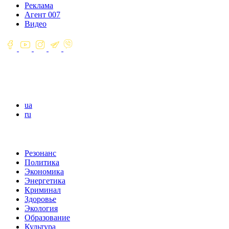
Реклама
Агент 007
Видео
ua
ru
Резонанс
Политика
Экономика
Энергетика
Криминал
Здоровье
Экология
Образование
Культура