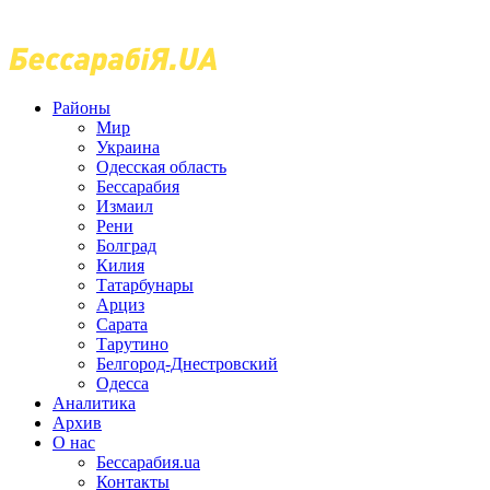
Районы
Мир
Украина
Одесская область
Бессарабия
Измаил
Рени
Болград
Килия
Татарбунары
Арциз
Сарата
Тарутино
Белгород-Днестровский
Одесса
Аналитика
Архив
О нас
Бессарабия.ua
Контакты