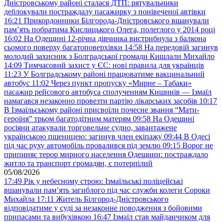
Дністровському районі сталася ДТП: рятувальники
деблокували постраждалу пасажирку з понівеченої автівки
16:21
Прикордонники Білгорода-Дністровського вшанували
пам’ять побратима Кислицького Олега, полеглого у 2014 році
16:02
На Одещині 12-річна дівчинка вистрибнула з балкона
сьомого поверху багатоповерхівки
14:58
На передовій загинув
молодий захисник з Болградської громади Кишлали Михайло
14:09
Тимчасовий захист у ЄС: нові правила для українців
11:23
У Болградському районі працюватиме вакцинальний
автобус
11:02
Через пункт пропуску «Мирне – Табаки»
пасажир рейсового автобуса сполученням Кишинів — Ізмаїл
намагався незаконно провезти партію лікарських засобів
10:17
В Ізмаїльському районі присвоїли почесне звання “Мати-
героїня” трьом багатодітним матерям
09:58
На Одещині
росіяни атакували торговельне судно, завантажене
українською пшеницею: загинув член екіпажу
09:44
В Одесі
під час руху автомобіль провалився під землю
09:15
Ворог не
припиняє терор мирного населення Одещини: постраждало
житло та транспорт громадян, є потерпілий
05/08/2026
17:49
Рік у небесному строю: Ізмаїльські поліцейські
вшанували пам’ять загиблого під час служби колеги Сороки
Михайла
17:11
Житель Білгород-Дністровського
відповідатиме у суді за незаконне поводження з бойовими
припасами та вибухівкою
16:47
Ізмаїл став майданчиком для