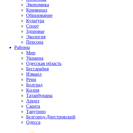
Экономика
Криминал
Образование
Культура
Спорт
Здоровье
Экология
Персона
Районы
Мир
Украина
Одесская область
Бессарабия
Измаил
Рени
Болград
Килия
Татарбунары
Арциз
Сарата
Тарутино
Белгород-Днестровский
Одесса