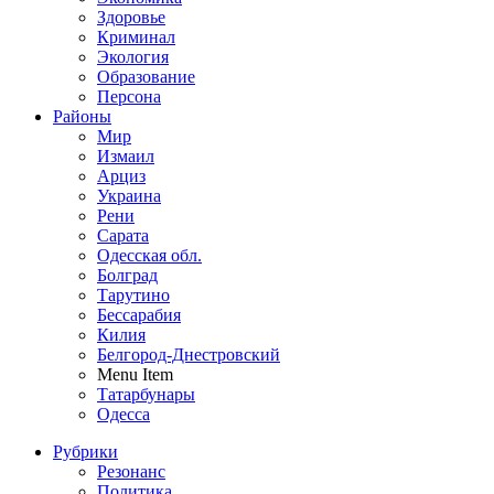
Здоровье
Криминал
Экология
Образование
Персона
Районы
Мир
Измаил
Арциз
Украина
Рени
Сарата
Одесская обл.
Болград
Тарутино
Бессарабия
Килия
Белгород-Днестровский
Menu Item
Татарбунары
Одесса
Рубрики
Резонанс
Политика