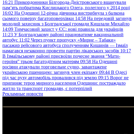
16:21
Прикордонники Білгорода-Дністровського вшанували
пам’ять побратима Кислицького Олега, полеглого у 2014 році
16:02
На Одещині 12-річна дівчинка вистрибнула з балкона
сьомого поверху багатоповерхівки
14:58
На передовій загинув
молодий захисник з Болградської громади Кишлали Михайло
14:09
Тимчасовий захист у ЄС: нові правила для українців
11:23
У Болградському районі працюватиме вакцинальний
автобус
11:02
Через пункт пропуску «Мирне – Табаки»
пасажир рейсового автобуса сполученням Кишинів — Ізмаїл
намагався незаконно провезти партію лікарських засобів
10:17
В Ізмаїльському районі присвоїли почесне звання “Мати-
героїня” трьом багатодітним матерям
09:58
На Одещині
росіяни атакували торговельне судно, завантажене
українською пшеницею: загинув член екіпажу
09:44
В Одесі
під час руху автомобіль провалився під землю
09:15
Ворог не
припиняє терор мирного населення Одещини: постраждало
житло та транспорт громадян, є потерпілий
Рекламные новости