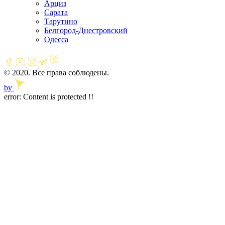
Арциз
Сарата
Тарутино
Белгород-Днестровский
Одесса
© 2020. Все права соблюдены.
by
error:
Content is protected !!