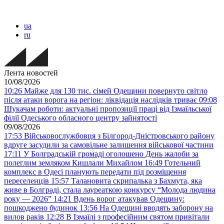
ua
ru
Лента новостей
10/08/2026
10:26
Майже для 130 тис. сімей Одещини повернуто світло
після атаки ворога на регіон: ліквідація наслідків триває
09:08
Шукачам роботи: актуальні пропозиції праці від Ізмаїльської
філії Одеського обласного центру зайнятості
09/08/2026
17:53
Військовослужбовця з Білгород-Дністровського району
вдруге засудили за самовільне залишення військової частини
17:11
У Болградській громаді оголошено День жалоби за
полеглим земляком Кишлали Михайлом
16:49
Готельний
комплекс в Одесі планують передати під розміщення
переселенців
15:57
Талановита скрипалька з Бахмута, яка
живе в Болграді, стала лауреаткою конкурсу “Молода людина
року — 2026”
14:21
Вдень ворог атакував Одещину:
пошкоджено будинок
13:56
На Одещині вводять заборону на
вилов раків
12:28
В Ізмаїлі з професійним святом привітали