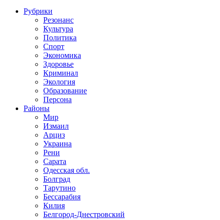
Рубрики
Резонанс
Культура
Политика
Спорт
Экономика
Здоровье
Криминал
Экология
Образование
Персона
Районы
Мир
Измаил
Арциз
Украина
Рени
Сарата
Одесская обл.
Болград
Тарутино
Бессарабия
Килия
Белгород-Днестровский