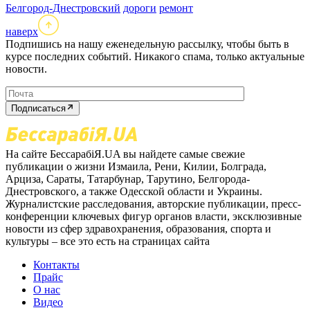
Белгород-Днестровский
дороги
ремонт
наверх
Подпишись на нашу еженедельную рассылку, чтобы быть в
курсе последних событий. Никакого спама, только актуальные
новости.
Подписаться
На сайте БессарабіЯ.UA вы найдете самые свежие
публикации о жизни Измаила, Рени, Килии, Болграда,
Арциза, Сараты, Татарбунар, Тарутино, Белгорода-
Днестровского, а также Одесской области и Украины.
Журналистские расследования, авторские публикации, пресс-
конференции ключевых фигур органов власти, эксклюзивные
новости из сфер здравохранения, образования, спорта и
культуры – все это есть на страницах сайта
Контакты
Прайс
О нас
Видео