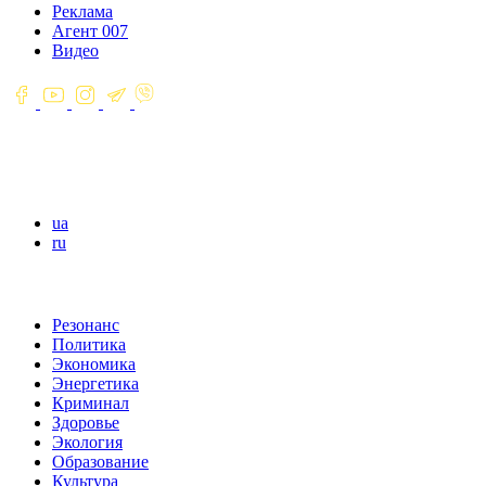
Реклама
Агент 007
Видео
ua
ru
Резонанс
Политика
Экономика
Энергетика
Криминал
Здоровье
Экология
Образование
Культура