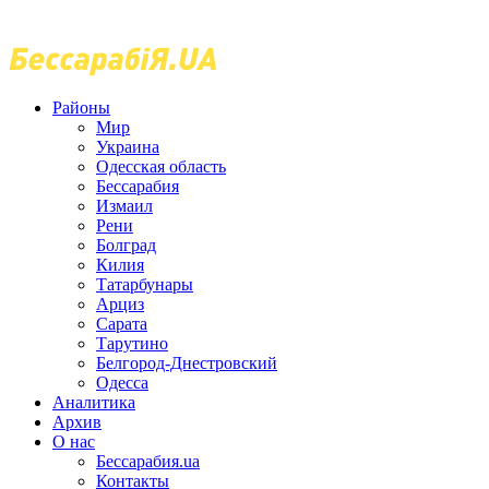
Районы
Мир
Украина
Одесская область
Бессарабия
Измаил
Рени
Болград
Килия
Татарбунары
Арциз
Сарата
Тарутино
Белгород-Днестровский
Одесса
Аналитика
Архив
О нас
Бессарабия.ua
Контакты