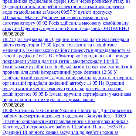
працівників будівельної сфери
10:54
Через російську атаку на
Одещині виникли перебої з електропостачанням, подачею
води та мобільним звʼязком
09:57
У пункті пропуску
«Паланка–Маяки–Удобне» частково обмежено рух
автотранспорту
09:02
Росія здійснила масовану комбіновану
атаку на Одещину: відомо про 8 постраждалих ОНОВЛЕНО
08/08/2026
18:21
Для медзакладів Одещини польські партнери передали
шість генераторів
17:30
Крали телефони та гроші: троє
мешканців Ізмаїльського району понесуть відповідальність за
скоєні крадіжки
16:12
В амбулаторіях Городненської громади
покращили умови для пацієнтів і медперсоналу
14:48
В
Ізмаїльському районі поліцейські разом із театром імпровізації
провели для дітей інтерактивний урок безпеки
12:50
У
Тарбунарській громаді за донати від міжнародних партнерів та
організацій придбали шкільний автобус
11:05
На Одещині
очікується зниження температури та короткочасні грозові
дощі: прогноз
09:05
В Ізмаїлі вручили сертифікати учасникам
перших безоплатних курсів гагаузької мови
07/08/2026
18:36
Чотирьох захисників України з Білгород-Дністровського
району посмертно відзначено орденом «За мужність»
18:00
Трагічно обірвалося життя звільненого з полону захисника з
Білгород-Дністровського району Щербини Павла
16:28
На
Одещині 18-річного юнака засудили до дев’яти років за