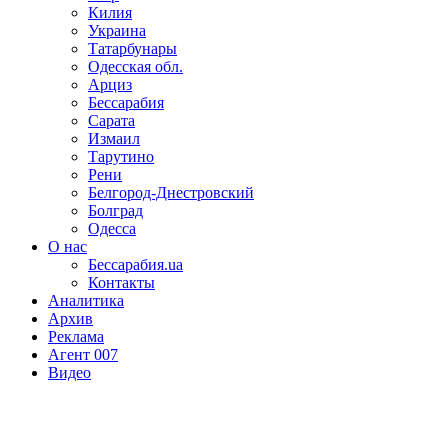
Килия
Украина
Татарбунары
Одесская обл.
Арциз
Бессарабия
Сарата
Измаил
Тарутино
Рени
Белгород-Днестровский
Болград
Одесса
О нас
Бессарабия.ua
Контакты
Аналитика
Архив
Реклама
Агент 007
Видео