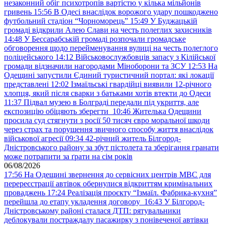
незаконний обіг психотропів вартістю у кілька мільйонів
гривень
15:56
В Одесі внаслідок ворожого удару пошкоджено
футбольний стадіон “Чорноморець”
15:49
У Буджацькій
громаді відкрили Алею Слави на честь полеглих захисників
14:48
У Бессарабській громаді розпочали громадське
обговорення щодо перейменування вулиці на честь полеглого
поліцейського
14:12
Військовослужбовців запасу з Кілійської
громади відзначили нагородами Міноборони та ЗСУ
12:53
На
Одещині запустили Єдиний туристичний портал: які локації
представлені
12:02
Ізмаїльські гвардійці виявили 12-річного
хлопця, який після сварки з батьками хотів втекти до Одеси
11:37
Підвал музею в Болграді передали під укриття, але
експозицію обіцяють зберегти
10:46
Жителька Одещини
просила суд стягнути з росії 50 тисяч євро моральної шкоди
через страх та порушення звичного способу життя внаслідок
військової агресії
09:34
42-річний житель Білгород-
Дністровського району за збут пістолета та зберігання гранати
може потрапити за ґрати на сім років
06/08/2026
17:56
На Одещині звернення до сервісних центрів МВС для
перереєстрації автівок обернулися відкриттям кримінальних
проваджень
17:24
Реалізація проєкту “Ізмаїл. Фабрика-кухня”
перейшла до етапу укладення договору
16:43
У Білгород-
Дністровському районі сталася ДТП: рятувальники
деблокували постраждалу пасажирку з понівеченої автівки