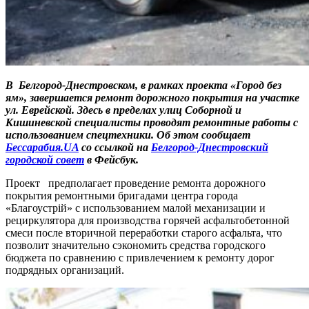
В
Белгород-Днестровском,
в
рамках проекта «Город без
ям»,
завершается ремонт дорожного покрытия на участке
ул. Еврейской. Здесь в пределах улиц Соборной и
Кишиневской специалисты проводят ремонтные работы с
использованием спецтехники. Об этом сообщает
Бессарабия.UA
со ссылкой на
Белгород-Днестровский
городской совет
в Фейсбук.
Проект предполагает проведение ремонта дорожного
покрытия ремонтными бригадами центра города
«Благоустрій» с использованием малой механизации и
рециркулятора для производства горячей асфальтобетонной
смеси после вторичной переработки старого асфальта, что
позволит значительно сэкономить средства городского
бюджета по сравнению с привлечением к ремонту дорог
подрядных организаций.