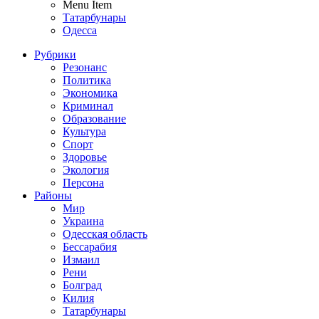
Menu Item
Татарбунары
Одесса
Рубрики
Резонанс
Политика
Экономика
Криминал
Образование
Культура
Спорт
Здоровье
Экология
Персона
Районы
Мир
Украина
Одесская область
Бессарабия
Измаил
Рени
Болград
Килия
Татарбунары