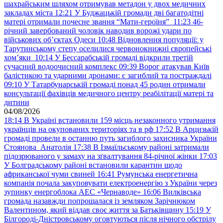
шахрайським шляхом отримував метадон у двох медичних
закладах міста
12:21
У Буджацькій громади дві багатодітні
матері отримали почесне звання “Мати-героїня”
11:23
46-
річний завербований чоловік наводив ворожі удари по
військових обʼєктах Одеси
10:48
Відновлення популяції: у
Тарутинському степу оселилися червонокнижні європейські
хом’яки
10:14
У Бессарабській громаді відкрили третій
сучасний водоочисний комплекс
09:39
Ворог атакував Київ
балістикою та ударними дронами: є загиблий та постраждалі
09:10
У Татарбунарській громаді понад 45 родин отримали
консультації фахівців медичного центру реабілітації матері та
дитини
04/08/2026
18:14
В Україні встановили 159 місць незаконного утримання
українців на окупованих територіях та в рф
17:52
В Арцизькій
громаді провели в останню путь загиблого захисника України
Стоянова Анатолія
17:38
В Ізмаїльському районі затримали
підозрюваного у замаху на зґвалтування 84-річної жінки
17:03
У Болградському районі встановили карантин щодо
африканської чуми свиней
16:41
Румунська енергетична
компанія почала закуповувати електроенергію з України через
зупинку енергоблока АЕС «Чернаводе»
16:06
Вилківська
громада назавжди попрощалася із земляком Зарічнюком
Валентином, який віддав своє життя за Батьківщину
15:19
У
Білгороді-Дністровському оговтуються після нічного обстрілу