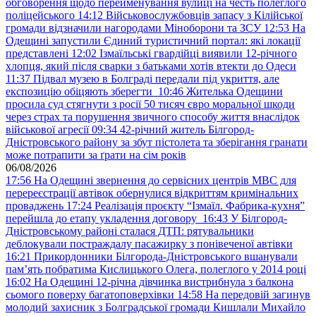
обговорення щодо перейменування вулиці на честь полеглого
поліцейського
14:12
Військовослужбовців запасу з Кілійської
громади відзначили нагородами Міноборони та ЗСУ
12:53
На
Одещині запустили Єдиний туристичний портал: які локації
представлені
12:02
Ізмаїльські гвардійці виявили 12-річного
хлопця, який після сварки з батьками хотів втекти до Одеси
11:37
Підвал музею в Болграді передали під укриття, але
експозицію обіцяють зберегти
10:46
Жителька Одещини
просила суд стягнути з росії 50 тисяч євро моральної шкоди
через страх та порушення звичного способу життя внаслідок
військової агресії
09:34
42-річний житель Білгород-
Дністровського району за збут пістолета та зберігання гранати
може потрапити за ґрати на сім років
06/08/2026
17:56
На Одещині звернення до сервісних центрів МВС для
перереєстрації автівок обернулися відкриттям кримінальних
проваджень
17:24
Реалізація проєкту “Ізмаїл. Фабрика-кухня”
перейшла до етапу укладення договору
16:43
У Білгород-
Дністровському районі сталася ДТП: рятувальники
деблокували постраждалу пасажирку з понівеченої автівки
16:21
Прикордонники Білгорода-Дністровського вшанували
пам’ять побратима Кислицького Олега, полеглого у 2014 році
16:02
На Одещині 12-річна дівчинка вистрибнула з балкона
сьомого поверху багатоповерхівки
14:58
На передовій загинув
молодий захисник з Болградської громади Кишлали Михайло