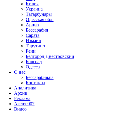
Килия
Украина
Татарбунары
Одесская обл.
Арциз
Бессарабия
Сарата
Измаил
Тарутино
Рени
Белгород-Днестровский
Болград
Одесса
О нас
Бессарабия.ua
Контакты
Аналитика
Архив
Реклама
Агент 007
Видео