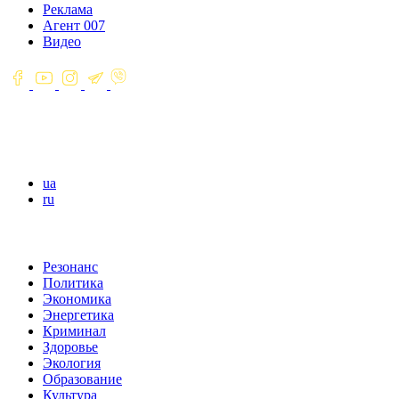
Реклама
Агент 007
Видео
ua
ru
Резонанс
Политика
Экономика
Энергетика
Криминал
Здоровье
Экология
Образование
Культура