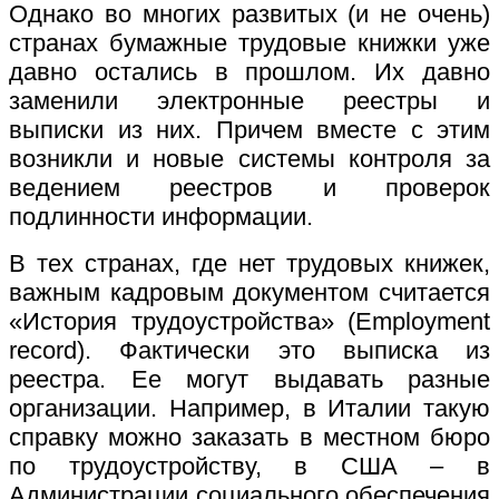
Однако во многих развитых (и не очень)
странах бумажные трудовые книжки уже
давно остались в прошлом. Их давно
заменили электронные реестры и
выписки из них. Причем вместе с этим
возникли и новые системы контроля за
ведением реестров и проверок
подлинности информации.
В тех странах, где нет трудовых книжек,
важным кадровым документом считается
«История трудоустройства» (Employment
record). Фактически это выписка из
реестра. Ее могут выдавать разные
организации. Например, в Италии такую
справку можно заказать в местном бюро
по трудоустройству, в США – в
Администрации социального обеспечения