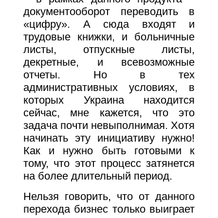
документооборот переводить в
«цифру». А сюда входят и
трудовые книжки, и больничные
листы, отпускные листы,
декретные, и всевозможные
отчеты. Но в тех
административных условиях, в
которых Украина находится
сейчас, мне кажется, что это
задача почти невыполнимая. Хотя
начинать эту инициативу нужно!
Как и нужно быть готовыми к
тому, что этот процесс затянется
на более длительный период.
Нельзя говорить, что от данного
перехода бизнес только выиграет