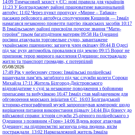
14:09
Тимчасовий захист у ЄС: нові правила для українців
11:23
У Болградському районі працюватиме вакцинальний
автобус
11:02
Через пункт пропуску «Мирне – Табаки»
пасажир рейсового автобуса сполученням Кишинів — Ізмаїл
намагався незаконно провезти партію лікарських засобів
10:17
В Ізмаїльському районі присвоїли почесне звання “Мати-
героїня” трьом багатодітним матерям
09:58
На Одещині
росіяни атакували торговельне судно, завантажене
українською пшеницею: загинув член екіпажу
09:44
В Одесі
під час руху автомобіль провалився під землю
09:15
Ворог не
припиняє терор мирного населення Одещини: постраждало
житло та транспорт громадян, є потерпілий
05/08/2026
17:49
Рік у небесному строю: Ізмаїльські поліцейські
вшанували пам’ять загиблого під час служби колеги Сороки
Михайла
17:11
Житель Білгород-Дністровського
відповідатиме у суді за незаконне поводження з бойовими
припасами та вибухівкою
16:47
Ізмаїл став майданчиком для
обговорення морських ініціатив ЄС
16:03
Болградський
історико-етнографічний музей запропонував компроміс щодо
вирішення питання використання підвалу
14:44
Від бізнесу до
військової справи: історія служби 25-річного поліцейського з
Одещини з позивним «Горн»
14:06
Вдень ворог атакував
Одещину: на підприємстві загинула одна людина, вісім
постраждали
13:02
Наркозалежний житель Ізмаїла