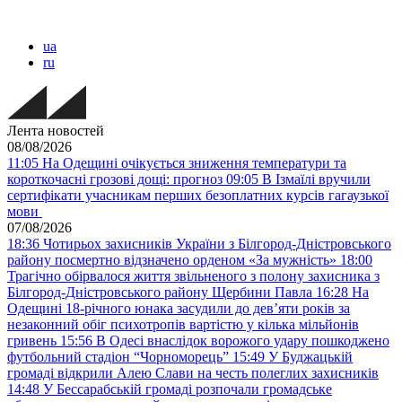
ua
ru
Лента новостей
08/08/2026
11:05
На Одещині очікується зниження температури та
короткочасні грозові дощі: прогноз
09:05
В Ізмаїлі вручили
сертифікати учасникам перших безоплатних курсів гагаузької
мови
07/08/2026
18:36
Чотирьох захисників України з Білгород-Дністровського
району посмертно відзначено орденом «За мужність»
18:00
Трагічно обірвалося життя звільненого з полону захисника з
Білгород-Дністровського району Щербини Павла
16:28
На
Одещині 18-річного юнака засудили до дев’яти років за
незаконний обіг психотропів вартістю у кілька мільйонів
гривень
15:56
В Одесі внаслідок ворожого удару пошкоджено
футбольний стадіон “Чорноморець”
15:49
У Буджацькій
громаді відкрили Алею Слави на честь полеглих захисників
14:48
У Бессарабській громаді розпочали громадське