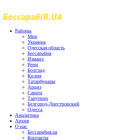
Районы
Мир
Украина
Одесская область
Бессарабия
Измаил
Рени
Болград
Килия
Татарбунары
Арциз
Сарата
Тарутино
Белгород-Днестровский
Одесса
Аналитика
Архив
О нас
Бессарабия.ua
Контакты