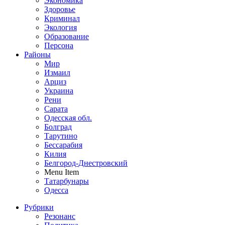
Экономика
Здоровье
Криминал
Экология
Образование
Персона
Районы
Мир
Измаил
Арциз
Украина
Рени
Сарата
Одесская обл.
Болград
Тарутино
Бессарабия
Килия
Белгород-Днестровский
Menu Item
Татарбунары
Одесса
Рубрики
Резонанс