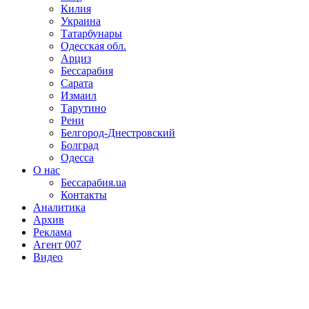
Килия
Украина
Татарбунары
Одесская обл.
Арциз
Бессарабия
Сарата
Измаил
Тарутино
Рени
Белгород-Днестровский
Болград
Одесса
О нас
Бессарабия.ua
Контакты
Аналитика
Архив
Реклама
Агент 007
Видео