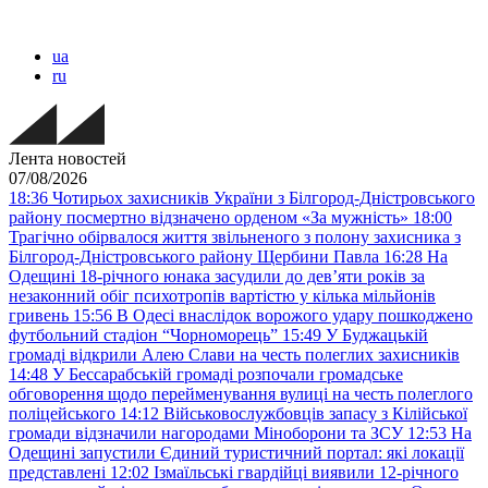
ua
ru
Лента новостей
07/08/2026
18:36
Чотирьох захисників України з Білгород-Дністровського
району посмертно відзначено орденом «За мужність»
18:00
Трагічно обірвалося життя звільненого з полону захисника з
Білгород-Дністровського району Щербини Павла
16:28
На
Одещині 18-річного юнака засудили до дев’яти років за
незаконний обіг психотропів вартістю у кілька мільйонів
гривень
15:56
В Одесі внаслідок ворожого удару пошкоджено
футбольний стадіон “Чорноморець”
15:49
У Буджацькій
громаді відкрили Алею Слави на честь полеглих захисників
14:48
У Бессарабській громаді розпочали громадське
обговорення щодо перейменування вулиці на честь полеглого
поліцейського
14:12
Військовослужбовців запасу з Кілійської
громади відзначили нагородами Міноборони та ЗСУ
12:53
На
Одещині запустили Єдиний туристичний портал: які локації
представлені
12:02
Ізмаїльські гвардійці виявили 12-річного