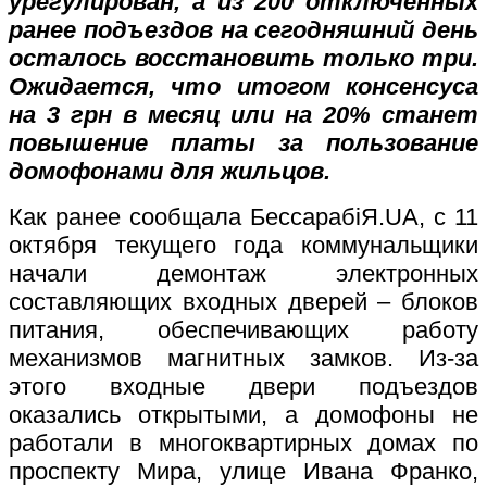
урегулирован, а из 200 отключенных
ранее подъездов на сегодняшний день
осталось восстановить только три.
Ожидается, что итогом консенсуса
на 3 грн в месяц или на 20% станет
повышение платы за пользование
домофонами для жильцов.
Как ранее сообщала БессарабiЯ.UA, с 11
октября текущего года коммунальщики
начали демонтаж электронных
составляющих входных дверей – блоков
питания, обеспечивающих работу
механизмов магнитных замков. Из-за
этого входные двери подъездов
оказались открытыми, а домофоны не
работали в многоквартирных домах по
проспекту Мира, улице Ивана Франко,