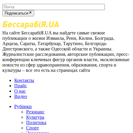
Подписаться
На сайте БессарабіЯ.UA вы найдете самые свежие
публикации о жизни Измаила, Рени, Килии, Болграда,
Арциза, Сараты, Татарбунар, Тарутино, Белгорода-
Днестровского, а также Одесской области и Украины.
Журналистские расследования, авторские публикации, пресс-
конференции ключевых фигур органов власти, эксклюзивные
новости из сфер здравохранения, образования, спорта и
культуры – все это есть на страницах сайта
Контакты
Прайс
О нас
Видео
Рубрики
Резонанс
Культура
Политика
Спорт