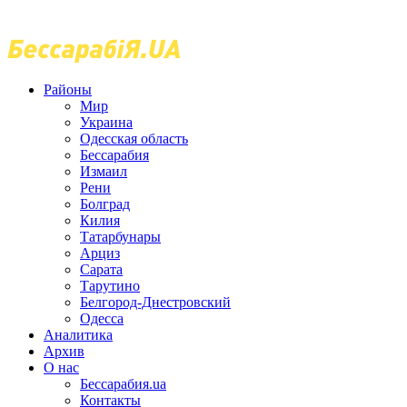
Районы
Мир
Украина
Одесская область
Бессарабия
Измаил
Рени
Болград
Килия
Татарбунары
Арциз
Сарата
Тарутино
Белгород-Днестровский
Одесса
Аналитика
Архив
О нас
Бессарабия.ua
Контакты