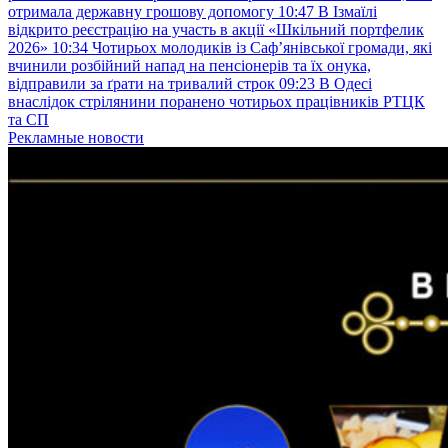
отримала державну грошову допомогу
10:47
В Ізмаїлі
відкрито реєстрацію на участь в акції «Шкільний портфелик
2026»
10:34
Чотирьох молодиків із Саф’янівської громади, які
вчинили розбійний напад на пенсіонерів та їх онука,
відправили за ґрати на тривалий строк
09:23
В Одесі
внаслідок стрілянини поранено чотирьох працівників РТЦК
та СП
Рекламные новости