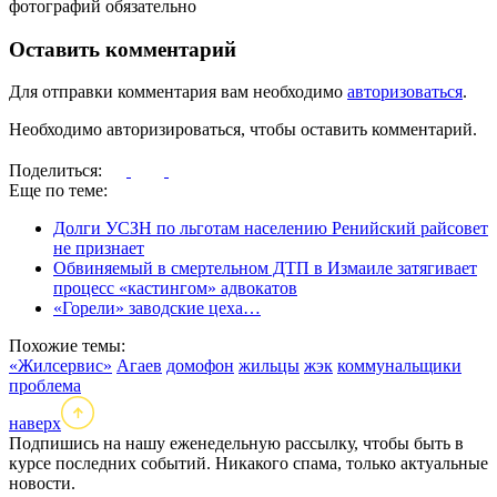
фотографий обязательно
Оставить комментарий
Для отправки комментария вам необходимо
авторизоваться
.
Необходимо авторизироваться, чтобы оставить комментарий.
Поделиться:
Еще по теме:
Долги УСЗН по льготам населению Ренийский райсовет
не признает
Обвиняемый в смертельном ДТП в Измаиле затягивает
процесс «кастингом» адвокатов
«Горели» заводские цеха…
Похожие темы:
«Жилсервис»
Агаев
домофон
жильцы
жэк
коммунальщики
проблема
наверх
Подпишись на нашу еженедельную рассылку, чтобы быть в
курсе последних событий. Никакого спама, только актуальные
новости.