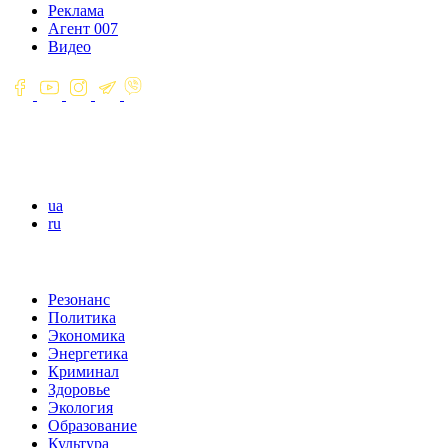
Реклама
Агент 007
Видео
ua
ru
Резонанс
Политика
Экономика
Энергетика
Криминал
Здоровье
Экология
Образование
Культура