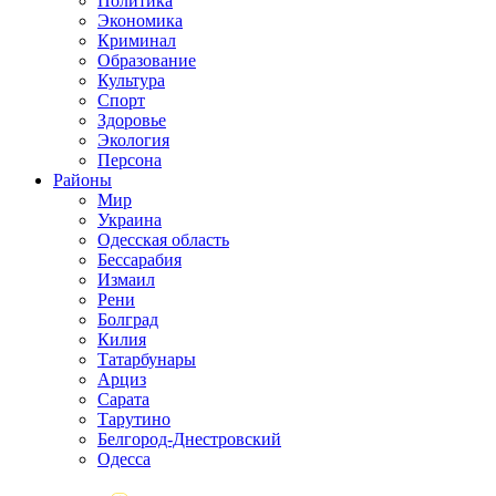
Политика
Экономика
Криминал
Образование
Культура
Спорт
Здоровье
Экология
Персона
Районы
Мир
Украина
Одесская область
Бессарабия
Измаил
Рени
Болград
Килия
Татарбунары
Арциз
Сарата
Тарутино
Белгород-Днестровский
Одесса