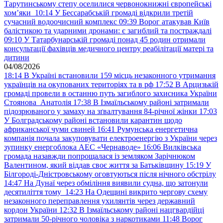
Тарутинському степу оселилися червонокнижні європейські
хом’яки
10:14
У Бессарабській громаді відкрили третій
сучасний водоочисний комплекс
09:39
Ворог атакував Київ
балістикою та ударними дронами: є загиблий та постраждалі
09:10
У Татарбунарській громаді понад 45 родин отримали
консультації фахівців медичного центру реабілітації матері та
дитини
04/08/2026
18:14
В Україні встановили 159 місць незаконного утримання
українців на окупованих територіях та в рф
17:52
В Арцизькій
громаді провели в останню путь загиблого захисника України
Стоянова Анатолія
17:38
В Ізмаїльському районі затримали
підозрюваного у замаху на зґвалтування 84-річної жінки
17:03
У Болградському районі встановили карантин щодо
африканської чуми свиней
16:41
Румунська енергетична
компанія почала закуповувати електроенергію з України через
зупинку енергоблока АЕС «Чернаводе»
16:06
Вилківська
громада назавжди попрощалася із земляком Зарічнюком
Валентином, який віддав своє життя за Батьківщину
15:19
У
Білгороді-Дністровському оговтуються після нічного обстрілу
14:47
На Дунаї через обміління виявили судна, що затонули
десятиліття тому
14:23
На Одещині викрито чергову схему
незаконного переправлення ухилянтів через державний
кордон України
12:32
В Ізмаїльському районі нацгвардійці
затримали 50-річного чоловіка з наркотиками
11:48
Ворог