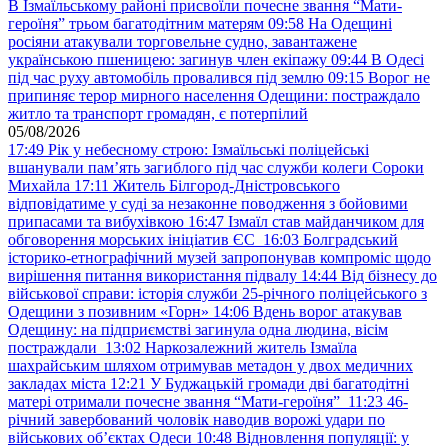
В Ізмаїльському районі присвоїли почесне звання “Мати-
героїня” трьом багатодітним матерям
09:58
На Одещині
росіяни атакували торговельне судно, завантажене
українською пшеницею: загинув член екіпажу
09:44
В Одесі
під час руху автомобіль провалився під землю
09:15
Ворог не
припиняє терор мирного населення Одещини: постраждало
житло та транспорт громадян, є потерпілий
05/08/2026
17:49
Рік у небесному строю: Ізмаїльські поліцейські
вшанували пам’ять загиблого під час служби колеги Сороки
Михайла
17:11
Житель Білгород-Дністровського
відповідатиме у суді за незаконне поводження з бойовими
припасами та вибухівкою
16:47
Ізмаїл став майданчиком для
обговорення морських ініціатив ЄС
16:03
Болградський
історико-етнографічний музей запропонував компроміс щодо
вирішення питання використання підвалу
14:44
Від бізнесу до
військової справи: історія служби 25-річного поліцейського з
Одещини з позивним «Горн»
14:06
Вдень ворог атакував
Одещину: на підприємстві загинула одна людина, вісім
постраждали
13:02
Наркозалежний житель Ізмаїла
шахрайським шляхом отримував метадон у двох медичних
закладах міста
12:21
У Буджацькій громади дві багатодітні
матері отримали почесне звання “Мати-героїня”
11:23
46-
річний завербований чоловік наводив ворожі удари по
військових обʼєктах Одеси
10:48
Відновлення популяції: у