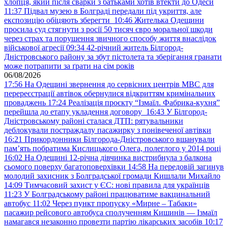
хлопця, який після сварки з батьками хотів втекти до Одеси
11:37
Підвал музею в Болграді передали під укриття, але
експозицію обіцяють зберегти
10:46
Жителька Одещини
просила суд стягнути з росії 50 тисяч євро моральної шкоди
через страх та порушення звичного способу життя внаслідок
військової агресії
09:34
42-річний житель Білгород-
Дністровського району за збут пістолета та зберігання гранати
може потрапити за ґрати на сім років
06/08/2026
17:56
На Одещині звернення до сервісних центрів МВС для
перереєстрації автівок обернулися відкриттям кримінальних
проваджень
17:24
Реалізація проєкту “Ізмаїл. Фабрика-кухня”
перейшла до етапу укладення договору
16:43
У Білгород-
Дністровському районі сталася ДТП: рятувальники
деблокували постраждалу пасажирку з понівеченої автівки
16:21
Прикордонники Білгорода-Дністровського вшанували
пам’ять побратима Кислицького Олега, полеглого у 2014 році
16:02
На Одещині 12-річна дівчинка вистрибнула з балкона
сьомого поверху багатоповерхівки
14:58
На передовій загинув
молодий захисник з Болградської громади Кишлали Михайло
14:09
Тимчасовий захист у ЄС: нові правила для українців
11:23
У Болградському районі працюватиме вакцинальний
автобус
11:02
Через пункт пропуску «Мирне – Табаки»
пасажир рейсового автобуса сполученням Кишинів — Ізмаїл
намагався незаконно провезти партію лікарських засобів
10:17