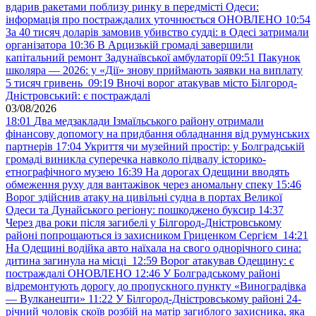
вдарив ракетами поблизу ринку в передмісті Одеси:
інформація про постраждалих уточнюється ОНОВЛЕНО
10:54
За 40 тисяч доларів замовив убивство судді: в Одесі затримали
організатора
10:36
В Арцизькій громаді завершили
капітальний ремонт Задунаївської амбулаторії
09:51
Пакунок
школяра — 2026: у «Дії» знову приймають заявки на виплату
5 тисяч гривень
09:19
Вночі ворог атакував місто Білгород-
Дністровський: є постраждалі
03/08/2026
18:01
Два медзаклади Ізмаїльського району отримали
фінансову допомогу на придбання обладнання від румунських
партнерів
17:04
Укриття чи музейний простір: у Болградській
громаді виникла суперечка навколо підвалу історико-
етнографічного музею
16:39
На дорогах Одещини вводять
обмеження руху для вантажівок через аномальну спеку
15:46
Ворог здійснив атаку на цивільні судна в портах Великої
Одеси та Дунайського регіону: пошкоджено буксир
14:37
Через два роки після загибелі у Білгород-Дністровському
районі попрощаються із захисником Гриценком Сергієм
14:21
На Одещині водійка авто наїхала на свого однорічного сина:
дитина загинула на місці
12:59
Ворог атакував Одещину: є
постраждалі ОНОВЛЕНО
12:46
У Болградському районі
відремонтують дорогу до пропускного пункту «Виноградівка
— Вулканешти»
11:22
У Білгород-Дністровському районі 24-
річний чоловік скоїв розбій на матір загиблого захисника, яка