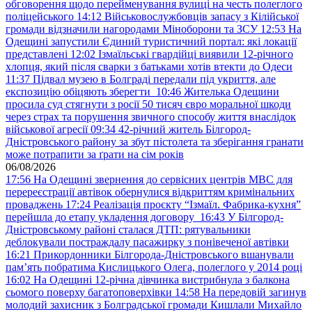
обговорення щодо перейменування вулиці на честь полеглого
поліцейського
14:12
Військовослужбовців запасу з Кілійської
громади відзначили нагородами Міноборони та ЗСУ
12:53
На
Одещині запустили Єдиний туристичний портал: які локації
представлені
12:02
Ізмаїльські гвардійці виявили 12-річного
хлопця, який після сварки з батьками хотів втекти до Одеси
11:37
Підвал музею в Болграді передали під укриття, але
експозицію обіцяють зберегти
10:46
Жителька Одещини
просила суд стягнути з росії 50 тисяч євро моральної шкоди
через страх та порушення звичного способу життя внаслідок
військової агресії
09:34
42-річний житель Білгород-
Дністровського району за збут пістолета та зберігання гранати
може потрапити за ґрати на сім років
06/08/2026
17:56
На Одещині звернення до сервісних центрів МВС для
перереєстрації автівок обернулися відкриттям кримінальних
проваджень
17:24
Реалізація проєкту “Ізмаїл. Фабрика-кухня”
перейшла до етапу укладення договору
16:43
У Білгород-
Дністровському районі сталася ДТП: рятувальники
деблокували постраждалу пасажирку з понівеченої автівки
16:21
Прикордонники Білгорода-Дністровського вшанували
пам’ять побратима Кислицького Олега, полеглого у 2014 році
16:02
На Одещині 12-річна дівчинка вистрибнула з балкона
сьомого поверху багатоповерхівки
14:58
На передовій загинув
молодий захисник з Болградської громади Кишлали Михайло