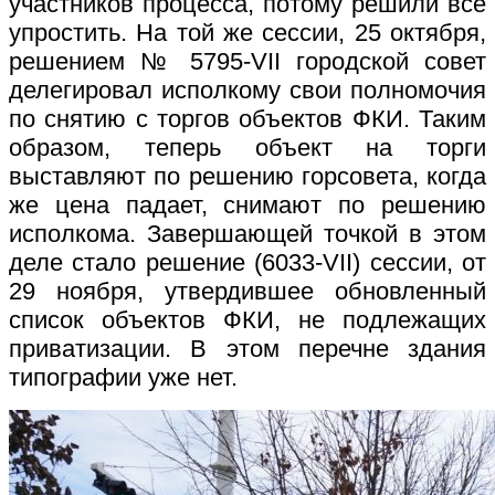
участников процесса, потому решили все
упростить. На той же сессии, 25 октября,
решением № 5795-VII городской совет
делегировал исполкому свои полномочия
по снятию с торгов объектов ФКИ. Таким
образом, теперь объект на торги
выставляют по решению горсовета, когда
же цена падает, снимают по решению
исполкома. Завершающей точкой в этом
деле стало решение (6033-VII) сессии, от
29 ноября, утвердившее обновленный
список объектов ФКИ, не подлежащих
приватизации. В этом перечне здания
типографии уже нет.