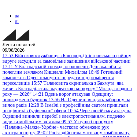
ua
ru
Лента новостей
09/08/2026
17:53
Військовослужбовця з Білгород-Дністровського району
вдруге засудили за самовільне залишення військової частини
17:11
У Болградській громаді оголошено День жалоби за
полеглим земляком Кишлали Михайлом
16:49
Готельний
комплекс в Одесі планують передати під розміщення
переселенців
15:57
Талановита скрипалька з Бахмута, яка
живе в Болграді, стала лауреаткою конкурсу “Молода людина
року — 2026”
14:21
Вдень ворог атакував Одещину:
пошкоджено будинок
13:56
На Одещині вводять заборону на
вилов раків
12:28
В Ізмаїлі з професійним святом привітали
працівників будівельної сфери
10:54
Через російську атаку на
Одещині виникли перебої з електропостачанням, подачею
води та мобільним звʼязком
09:57
У пункті пропуску
«Паланка–Маяки–Удобне» частково обмежено рух
автотранспорту
09:02
Росія здійснила масовану комбіновану