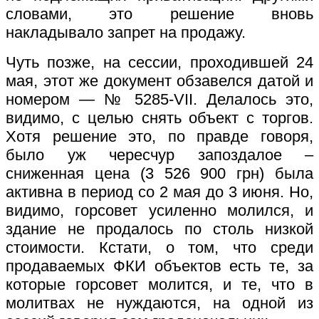
словами, это решение вновь
накладывало запрет на продажу.
Чуть позже, на сессии, проходившей 24
мая, этот же документ обзавелся датой и
номером — № 5285-VII. Делалось это,
видимо, с целью снять объект с торгов.
Хотя решение это, по правде говоря,
было уж чересчур запоздалое –
сниженная цена (3 526 900 грн) была
активна в период со 2 мая до 3 июня. Но,
видимо, горсовет усиленно молился, и
здание не продалось по столь низкой
стоимости. Кстати, о том, что среди
продаваемых ФКИ объектов есть те, за
которые горсовет молится, и те, что в
молитвах не нуждаются, на одной из