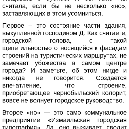
считала, если бы не несколько «но»,
заставляющих в этом усомниться.
Первое – это состояние части здания,
выкупленной господином Д. Как считаете,
городской голова, с такой
щепетильностью относящийся к фасадам
строений на туристических маршрутах, не
замечает убожества в самом центре
города? И заметьте, об этом нигде и
никогда не говорится. Создается
впечатление, что строение,
приобретающее чернобыльский колорит,
вовсе не волнует городское руководство.
Второе «но» — это само коммунальное
предприятие «Измаильская городская
типография». Да, оно выживает, сводит