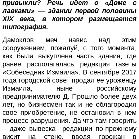
привыкли? Речь идет о «Доме с
лавками» — здании первой половины
XIX века, в котором размещается
типография.
Дамоклов меч навис над этим
сооружением, пожалуй, с того момента,
как была выкуплена часть здания, где
ранее располагалась редакция газеты
«Собеседник Измаила». В сентябре 2017
года городской совет продал ее уроженцу
Измаила, ныне российскому
предпринимателю Д. Прошло более двух
лет, но бизнесмен так и не облагородил
свое приобретение, не остановил в нем
процесс разрушения. Да что там говорить
– даже вывеска редакции по-прежнему
висит на стене, вводя горожан в