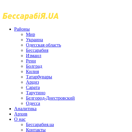
Районы
Мир
Украина
Одесская область
Бессарабия
Измаил
Рени
Болград
Килия
Татарбунары
Арциз
Сарата
Тарутино
Белгород-Днестровский
Одесса
Аналитика
Архив
О нас
Бессарабия.ua
Контакты