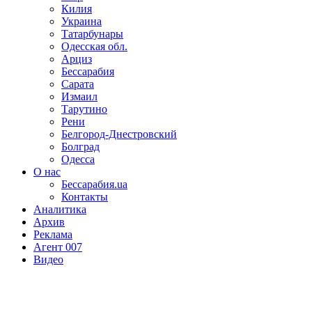
Килия
Украина
Татарбунары
Одесская обл.
Арциз
Бессарабия
Сарата
Измаил
Тарутино
Рени
Белгород-Днестровский
Болград
Одесса
О нас
Бессарабия.ua
Контакты
Аналитика
Архив
Реклама
Агент 007
Видео