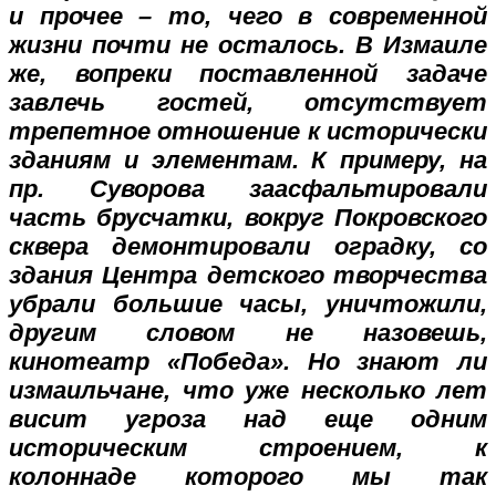
и прочее – то, чего в современной
жизни почти не осталось. В Измаиле
же, вопреки поставленной задаче
завлечь гостей, отсутствует
трепетное отношение к исторически
зданиям и элементам. К примеру, на
пр. Суворова заасфальтировали
часть брусчатки, вокруг Покровского
сквера демонтировали оградку, со
здания Центра детского творчества
убрали большие часы, уничтожили,
другим словом не назовешь,
кинотеатр «Победа». Но знают ли
измаильчане, что уже несколько лет
висит угроза над еще одним
историческим строением, к
колоннаде которого мы так