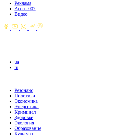
Реклама
Агент 007
Видео
ua
ru
Резонанс
Политика
Экономика
Энергетика
Криминал
Здоровье
Экология
Образование
Культура