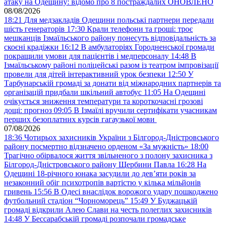
атаку на Одещину: відомо про 8 постраждалих ОНОВЛЕНО
08/08/2026
18:21
Для медзакладів Одещини польські партнери передали
шість генераторів
17:30
Крали телефони та гроші: троє
мешканців Ізмаїльського району понесуть відповідальність за
скоєні крадіжки
16:12
В амбулаторіях Городненської громади
покращили умови для пацієнтів і медперсоналу
14:48
В
Ізмаїльському районі поліцейські разом із театром імпровізації
провели для дітей інтерактивний урок безпеки
12:50
У
Тарбунарській громаді за донати від міжнародних партнерів та
організацій придбали шкільний автобус
11:05
На Одещині
очікується зниження температури та короткочасні грозові
дощі: прогноз
09:05
В Ізмаїлі вручили сертифікати учасникам
перших безоплатних курсів гагаузької мови
07/08/2026
18:36
Чотирьох захисників України з Білгород-Дністровського
району посмертно відзначено орденом «За мужність»
18:00
Трагічно обірвалося життя звільненого з полону захисника з
Білгород-Дністровського району Щербини Павла
16:28
На
Одещині 18-річного юнака засудили до дев’яти років за
незаконний обіг психотропів вартістю у кілька мільйонів
гривень
15:56
В Одесі внаслідок ворожого удару пошкоджено
футбольний стадіон “Чорноморець”
15:49
У Буджацькій
громаді відкрили Алею Слави на честь полеглих захисників
14:48
У Бессарабській громаді розпочали громадське