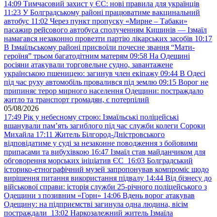
14:09
Тимчасовий захист у ЄС: нові правила для українців
11:23
У Болградському районі працюватиме вакцинальний
автобус
11:02
Через пункт пропуску «Мирне – Табаки»
пасажир рейсового автобуса сполученням Кишинів — Ізмаїл
намагався незаконно провезти партію лікарських засобів
10:17
В Ізмаїльському районі присвоїли почесне звання “Мати-
героїня” трьом багатодітним матерям
09:58
На Одещині
росіяни атакували торговельне судно, завантажене
українською пшеницею: загинув член екіпажу
09:44
В Одесі
під час руху автомобіль провалився під землю
09:15
Ворог не
припиняє терор мирного населення Одещини: постраждало
житло та транспорт громадян, є потерпілий
05/08/2026
17:49
Рік у небесному строю: Ізмаїльські поліцейські
вшанували пам’ять загиблого під час служби колеги Сороки
Михайла
17:11
Житель Білгород-Дністровського
відповідатиме у суді за незаконне поводження з бойовими
припасами та вибухівкою
16:47
Ізмаїл став майданчиком для
обговорення морських ініціатив ЄС
16:03
Болградський
історико-етнографічний музей запропонував компроміс щодо
вирішення питання використання підвалу
14:44
Від бізнесу до
військової справи: історія служби 25-річного поліцейського з
Одещини з позивним «Горн»
14:06
Вдень ворог атакував
Одещину: на підприємстві загинула одна людина, вісім
постраждали
13:02
Наркозалежний житель Ізмаїла