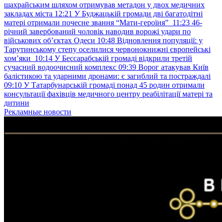
шахрайським шляхом отримував метадон у двох медичних
закладах міста
12:21
У Буджацькій громади дві багатодітні
матері отримали почесне звання “Мати-героїня”
11:23
46-
річний завербований чоловік наводив ворожі удари по
військових обʼєктах Одеси
10:48
Відновлення популяції: у
Тарутинському степу оселилися червонокнижні європейські
хом’яки
10:14
У Бессарабській громаді відкрили третій
сучасний водоочисний комплекс
09:39
Ворог атакував Київ
балістикою та ударними дронами: є загиблий та постраждалі
09:10
У Татарбунарській громаді понад 45 родин отримали
консультації фахівців медичного центру реабілітації матері та
дитини
Рекламные новости