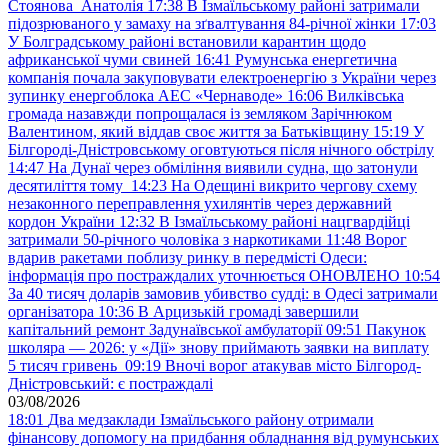
Стоянова Анатолія
17:38
В Ізмаїльському районі затримали
підозрюваного у замаху на зґвалтування 84-річної жінки
17:03
У Болградському районі встановили карантин щодо
африканської чуми свиней
16:41
Румунська енергетична
компанія почала закуповувати електроенергію з України через
зупинку енергоблока АЕС «Чернаводе»
16:06
Вилківська
громада назавжди попрощалася із земляком Зарічнюком
Валентином, який віддав своє життя за Батьківщину
15:19
У
Білгороді-Дністровському оговтуються після нічного обстрілу
14:47
На Дунаї через обміління виявили судна, що затонули
десятиліття тому
14:23
На Одещині викрито чергову схему
незаконного переправлення ухилянтів через державний
кордон України
12:32
В Ізмаїльському районі нацгвардійці
затримали 50-річного чоловіка з наркотиками
11:48
Ворог
вдарив ракетами поблизу ринку в передмісті Одеси:
інформація про постраждалих уточнюється ОНОВЛЕНО
10:54
За 40 тисяч доларів замовив убивство судді: в Одесі затримали
організатора
10:36
В Арцизькій громаді завершили
капітальний ремонт Задунаївської амбулаторії
09:51
Пакунок
школяра — 2026: у «Дії» знову приймають заявки на виплату
5 тисяч гривень
09:19
Вночі ворог атакував місто Білгород-
Дністровський: є постраждалі
03/08/2026
18:01
Два медзаклади Ізмаїльського району отримали
фінансову допомогу на придбання обладнання від румунських