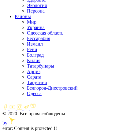
Экология
Персона
Районы
Мир
Украина
Одесская область
Бессарабия
Измаил
Рени
Болград
Килия
Татарбунары
Арциз
Сарата
Тарутино
Белгород-Днестровский
Одесса
© 2020. Все права соблюдены.
by
error:
Content is protected !!