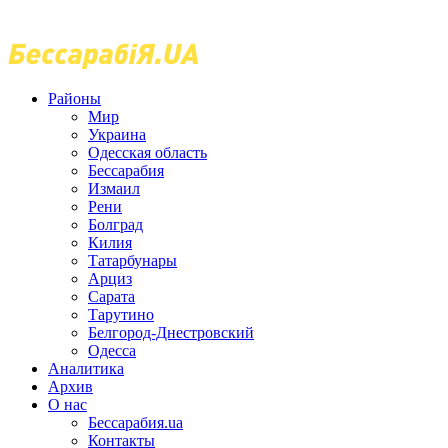
Районы
Мир
Украина
Одесская область
Бессарабия
Измаил
Рени
Болград
Килия
Татарбунары
Арциз
Сарата
Тарутино
Белгород-Днестровский
Одесса
Аналитика
Архив
О нас
Бессарабия.ua
Контакты