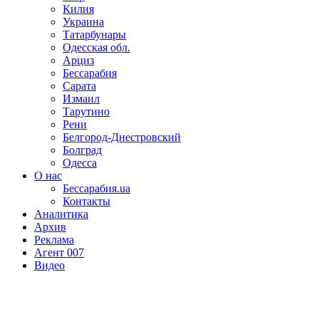
Килия
Украина
Татарбунары
Одесская обл.
Арциз
Бессарабия
Сарата
Измаил
Тарутино
Рени
Белгород-Днестровский
Болград
Одесса
О нас
Бессарабия.ua
Контакты
Аналитика
Архив
Реклама
Агент 007
Видео