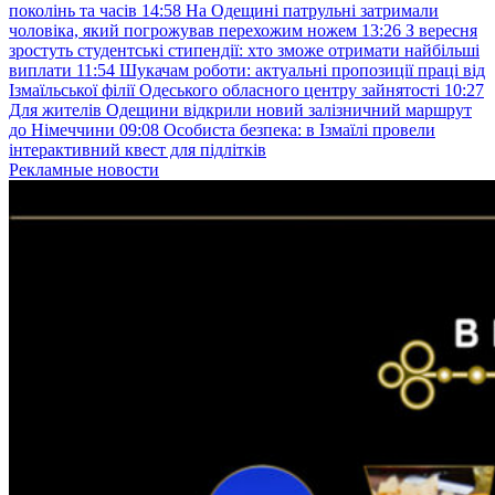
поколінь та часів
14:58
На Одещині патрульні затримали
чоловіка, який погрожував перехожим ножем
13:26
З вересня
зростуть студентські стипендії: хто зможе отримати найбільші
виплати
11:54
Шукачам роботи: актуальні пропозиції праці від
Ізмаїльської філії Одеського обласного центру зайнятості
10:27
Для жителів Одещини відкрили новий залізничний маршрут
до Німеччини
09:08
Особиста безпека: в Ізмаїлі провели
інтерактивний квест для підлітків
Рекламные новости