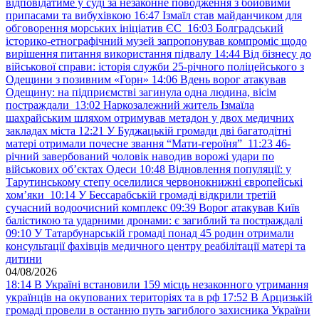
відповідатиме у суді за незаконне поводження з бойовими
припасами та вибухівкою
16:47
Ізмаїл став майданчиком для
обговорення морських ініціатив ЄС
16:03
Болградський
історико-етнографічний музей запропонував компроміс щодо
вирішення питання використання підвалу
14:44
Від бізнесу до
військової справи: історія служби 25-річного поліцейського з
Одещини з позивним «Горн»
14:06
Вдень ворог атакував
Одещину: на підприємстві загинула одна людина, вісім
постраждали
13:02
Наркозалежний житель Ізмаїла
шахрайським шляхом отримував метадон у двох медичних
закладах міста
12:21
У Буджацькій громади дві багатодітні
матері отримали почесне звання “Мати-героїня”
11:23
46-
річний завербований чоловік наводив ворожі удари по
військових обʼєктах Одеси
10:48
Відновлення популяції: у
Тарутинському степу оселилися червонокнижні європейські
хом’яки
10:14
У Бессарабській громаді відкрили третій
сучасний водоочисний комплекс
09:39
Ворог атакував Київ
балістикою та ударними дронами: є загиблий та постраждалі
09:10
У Татарбунарській громаді понад 45 родин отримали
консультації фахівців медичного центру реабілітації матері та
дитини
04/08/2026
18:14
В Україні встановили 159 місць незаконного утримання
українців на окупованих територіях та в рф
17:52
В Арцизькій
громаді провели в останню путь загиблого захисника України