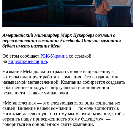
Американский миллиардер Марк Цукерберг объявил о
переименовании компании Facebook. Отныне компания
будет иметь название Meta.
Об этом сообщает
РБК-Украина
со ссылкой
на
видеопрезентацию
.
Название Meta должно отражать новое направление, в
котором планирует работать компания. Это создание так
называемой метавселенной. Компания собирается создавать
собственные продукты виртуальной и дополненной
реальности, а также умные очки.
«Метавселенная — это следующая эволюция социальных
связей.
Видение нашей компании — помочь воплотить в
жизнь метавселенную, поэтому мы меняем название, чтобы
отразить нашу приверженность этому будущему», —
говориться на обновленном сайте компании.