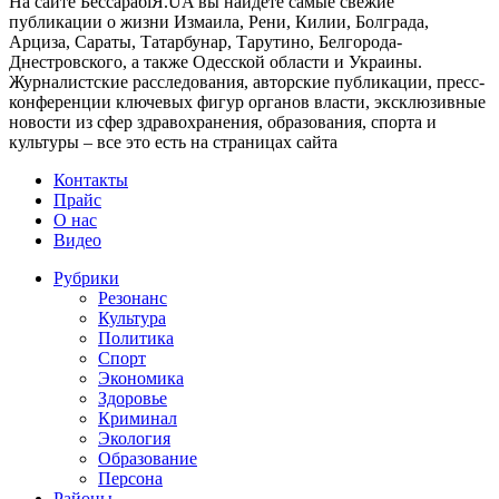
На сайте БессарабіЯ.UA вы найдете самые свежие
публикации о жизни Измаила, Рени, Килии, Болграда,
Арциза, Сараты, Татарбунар, Тарутино, Белгорода-
Днестровского, а также Одесской области и Украины.
Журналистские расследования, авторские публикации, пресс-
конференции ключевых фигур органов власти, эксклюзивные
новости из сфер здравохранения, образования, спорта и
культуры – все это есть на страницах сайта
Контакты
Прайс
О нас
Видео
Рубрики
Резонанс
Культура
Политика
Спорт
Экономика
Здоровье
Криминал
Экология
Образование
Персона
Районы