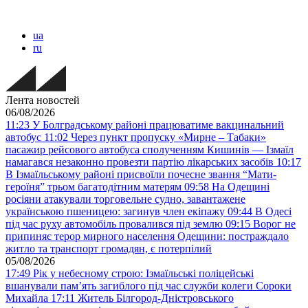
ua
ru
Лента новостей
06/08/2026
11:23
У Болградському районі працюватиме вакцинальний
автобус
11:02
Через пункт пропуску «Мирне – Табаки»
пасажир рейсового автобуса сполученням Кишинів — Ізмаїл
намагався незаконно провезти партію лікарських засобів
10:17
В Ізмаїльському районі присвоїли почесне звання “Мати-
героїня” трьом багатодітним матерям
09:58
На Одещині
росіяни атакували торговельне судно, завантажене
українською пшеницею: загинув член екіпажу
09:44
В Одесі
під час руху автомобіль провалився під землю
09:15
Ворог не
припиняє терор мирного населення Одещини: постраждало
житло та транспорт громадян, є потерпілий
05/08/2026
17:49
Рік у небесному строю: Ізмаїльські поліцейські
вшанували пам’ять загиблого під час служби колеги Сороки
Михайла
17:11
Житель Білгород-Дністровського