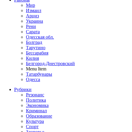
Мир
Измаил
Арциз
Украина
Рени
Сарата
Одесская обл.
Болград
Тарутино
Бессарабия
Килия
Белгород-Днестровский
Menu Item
Татарбунары
Одесса
Рубрики
Резонанс
Политика
Экономика
Криминал
Образование
Культура
Спорт
Здоровье