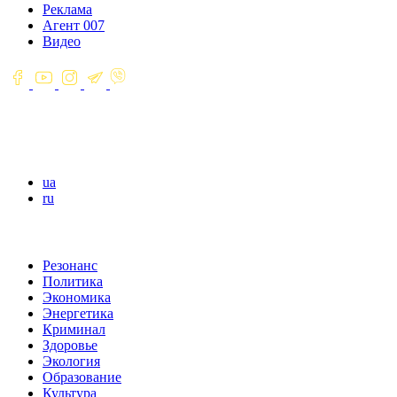
Реклама
Агент 007
Видео
ua
ru
Резонанс
Политика
Экономика
Энергетика
Криминал
Здоровье
Экология
Образование
Культура