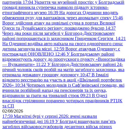
партнерів
17:04
Укриття чи музейний простір: у Болградській
громаді виникла суперечка навколо підвалу історико-
етнографічного музею
16:39
На дорогах Одещини вводять
обмеження руху для вантажівок через аномальну спеку
15:46
Ворог здійснив атаку на цивільні судна в портах Великої
Одеси та Дунайського регіону: пошкоджено буксир
14:37
Через два роки після загибелі у Білгород-Дністровському
районі попрощаються із захисником Гриценком Сергієм
14:21
На Одещині водійка авто наїхала на свого однорічного сина:
дитина загинула на місці
12:59
Ворог атакував Одещину: є
постраждалі ОНОВЛЕНО
12:46
У Болградському районі
відремонтують дорогу до пропускного пункту «Виноградівка
— Вулканешти»
11:22
У Білгород-Дністровському районі 24-
річний чоловік скоїв розбій на матір загиблого захисника, яка
отримала державну грошову допомогу
10:47
В Ізмаїлі
відкрито реєстрацію на участь в акції «Шкільний портфелик
2026»
10:34
Чотирьох молодиків із Саф’янівської громади, які
вчинили розбійний напад на пенсіонерів та їх онука,
відправили за ґрати на тривалий строк
09:23
В Одесі
внаслідок стрілянини поранено чотирьох працівників РТЦК
та СП
02/08/2026
17:59
Магнітні бурі у серпні 2026: вчені назвали
найнебезпечніші дні
16:19
У Болграді вшанували пам’ять
загиблих військовослужбовців десантних військ різних