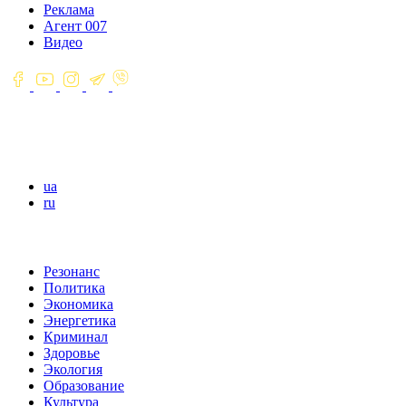
Реклама
Агент 007
Видео
ua
ru
Резонанс
Политика
Экономика
Энергетика
Криминал
Здоровье
Экология
Образование
Культура