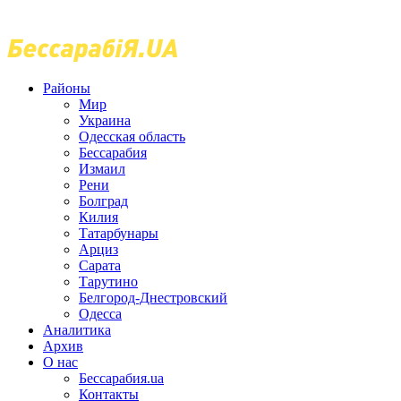
Районы
Мир
Украина
Одесская область
Бессарабия
Измаил
Рени
Болград
Килия
Татарбунары
Арциз
Сарата
Тарутино
Белгород-Днестровский
Одесса
Аналитика
Архив
О нас
Бессарабия.ua
Контакты