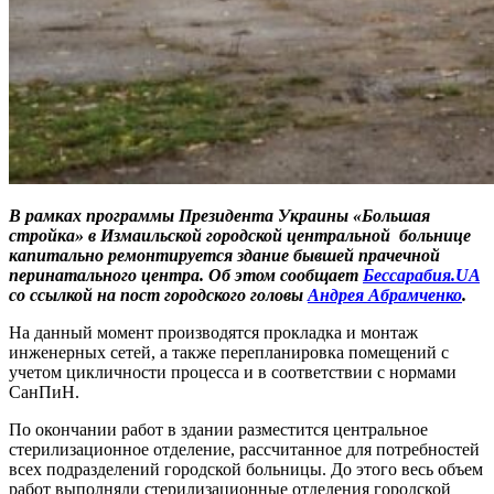
В рамках программы Президента Украины «Большая
стройка» в Измаильской
городской
центральной больнице
капитально ремонтируется здание бывшей прачечной
перинатального центра. Об этом сообщает
Бессарабия.UA
со ссылкой на пост городского головы
Андрея Абрамченко
.
На данный момент производятся прокладка и монтаж
инженерных сетей, а также перепланировка помещений с
учетом цикличности процесса и в соответствии с нормами
СанПиН.
По окончании работ в здании разместится центральное
стерилизационное отделение, рассчитанное для потребностей
всех подразделений городской больницы. До этого весь объем
работ выполняли стерилизационные отделения городской