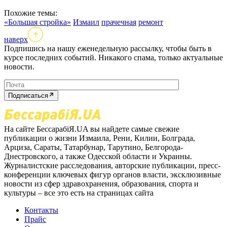
Похожие темы:
«Большая стройка»
Измаил
прачечная
ремонт
наверх
Подпишись на нашу еженедельную рассылку, чтобы быть в
курсе последних событий. Никакого спама, только актуальные
новости.
Подписаться
На сайте БессарабіЯ.UA вы найдете самые свежие
публикации о жизни Измаила, Рени, Килии, Болграда,
Арциза, Сараты, Татарбунар, Тарутино, Белгорода-
Днестровского, а также Одесской области и Украины.
Журналистские расследования, авторские публикации, пресс-
конференции ключевых фигур органов власти, эксклюзивные
новости из сфер здравохранения, образования, спорта и
культуры – все это есть на страницах сайта
Контакты
Прайс