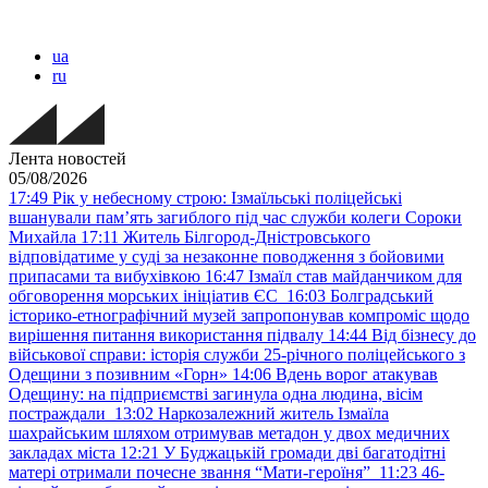
ua
ru
Лента новостей
05/08/2026
17:49
Рік у небесному строю: Ізмаїльські поліцейські
вшанували пам’ять загиблого під час служби колеги Сороки
Михайла
17:11
Житель Білгород-Дністровського
відповідатиме у суді за незаконне поводження з бойовими
припасами та вибухівкою
16:47
Ізмаїл став майданчиком для
обговорення морських ініціатив ЄС
16:03
Болградський
історико-етнографічний музей запропонував компроміс щодо
вирішення питання використання підвалу
14:44
Від бізнесу до
військової справи: історія служби 25-річного поліцейського з
Одещини з позивним «Горн»
14:06
Вдень ворог атакував
Одещину: на підприємстві загинула одна людина, вісім
постраждали
13:02
Наркозалежний житель Ізмаїла
шахрайським шляхом отримував метадон у двох медичних
закладах міста
12:21
У Буджацькій громади дві багатодітні
матері отримали почесне звання “Мати-героїня”
11:23
46-