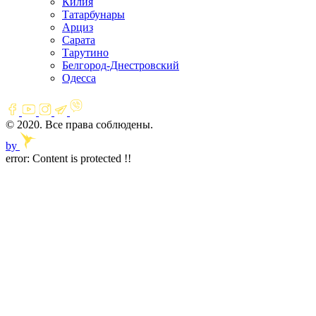
Килия
Татарбунары
Арциз
Сарата
Тарутино
Белгород-Днестровский
Одесса
© 2020. Все права соблюдены.
by
error:
Content is protected !!