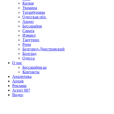
Килия
Украина
Татарбунары
Одесская обл.
Арциз
Бессарабия
Сарата
Измаил
Тарутино
Рени
Белгород-Днестровский
Болград
Одесса
О нас
Бессарабия.ua
Контакты
Аналитика
Архив
Реклама
Агент 007
Видео