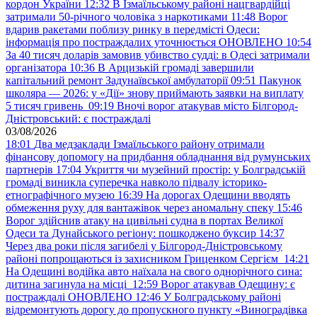
кордон України
12:32
В Ізмаїльському районі нацгвардійці
затримали 50-річного чоловіка з наркотиками
11:48
Ворог
вдарив ракетами поблизу ринку в передмісті Одеси:
інформація про постраждалих уточнюється ОНОВЛЕНО
10:54
За 40 тисяч доларів замовив убивство судді: в Одесі затримали
організатора
10:36
В Арцизькій громаді завершили
капітальний ремонт Задунаївської амбулаторії
09:51
Пакунок
школяра — 2026: у «Дії» знову приймають заявки на виплату
5 тисяч гривень
09:19
Вночі ворог атакував місто Білгород-
Дністровський: є постраждалі
03/08/2026
18:01
Два медзаклади Ізмаїльського району отримали
фінансову допомогу на придбання обладнання від румунських
партнерів
17:04
Укриття чи музейний простір: у Болградській
громаді виникла суперечка навколо підвалу історико-
етнографічного музею
16:39
На дорогах Одещини вводять
обмеження руху для вантажівок через аномальну спеку
15:46
Ворог здійснив атаку на цивільні судна в портах Великої
Одеси та Дунайського регіону: пошкоджено буксир
14:37
Через два роки після загибелі у Білгород-Дністровському
районі попрощаються із захисником Гриценком Сергієм
14:21
На Одещині водійка авто наїхала на свого однорічного сина:
дитина загинула на місці
12:59
Ворог атакував Одещину: є
постраждалі ОНОВЛЕНО
12:46
У Болградському районі
відремонтують дорогу до пропускного пункту «Виноградівка