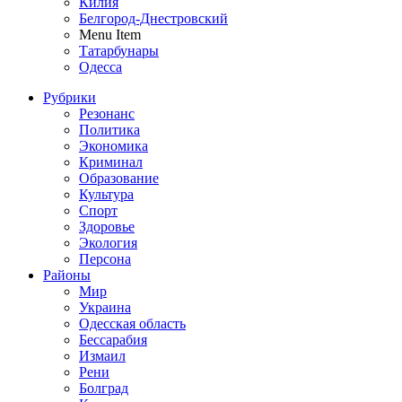
Килия
Белгород-Днестровский
Menu Item
Татарбунары
Одесса
Рубрики
Резонанс
Политика
Экономика
Криминал
Образование
Культура
Спорт
Здоровье
Экология
Персона
Районы
Мир
Украина
Одесская область
Бессарабия
Измаил
Рени
Болград