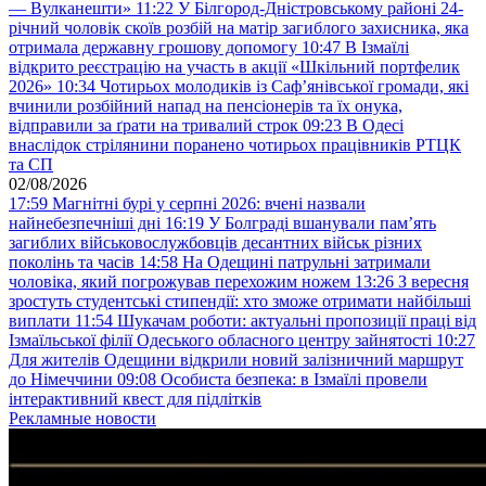
— Вулканешти»
11:22
У Білгород-Дністровському районі 24-
річний чоловік скоїв розбій на матір загиблого захисника, яка
отримала державну грошову допомогу
10:47
В Ізмаїлі
відкрито реєстрацію на участь в акції «Шкільний портфелик
2026»
10:34
Чотирьох молодиків із Саф’янівської громади, які
вчинили розбійний напад на пенсіонерів та їх онука,
відправили за ґрати на тривалий строк
09:23
В Одесі
внаслідок стрілянини поранено чотирьох працівників РТЦК
та СП
02/08/2026
17:59
Магнітні бурі у серпні 2026: вчені назвали
найнебезпечніші дні
16:19
У Болграді вшанували пам’ять
загиблих військовослужбовців десантних військ різних
поколінь та часів
14:58
На Одещині патрульні затримали
чоловіка, який погрожував перехожим ножем
13:26
З вересня
зростуть студентські стипендії: хто зможе отримати найбільші
виплати
11:54
Шукачам роботи: актуальні пропозиції праці від
Ізмаїльської філії Одеського обласного центру зайнятості
10:27
Для жителів Одещини відкрили новий залізничний маршрут
до Німеччини
09:08
Особиста безпека: в Ізмаїлі провели
інтерактивний квест для підлітків
Рекламные новости