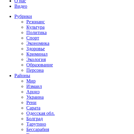
О нас
Видео
Рубрики
Резонанс
Культура
Политика
Спорт
Экономика
Здоровье
Криминал
Экология
Образование
Персона
Районы
Мир
Измаил
Арциз
Украина
Рени
Сарата
Одесская обл.
Болград
Тарутино
Бессарабия