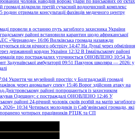
рбований чоловік наводив ворожі удари по військових обʼєктах
ій громаді відкрили третій сучасний водоочисний комплекс
45 родин отримали консультації фахівців медичного центру
маді провели в останню путь загиблого захисника України
градському районі встановили карантин щодо африканської
 АЕС «Чернаводе»
16:06
Вилківська громада назавжди
втуються після нічного обстрілу
14:47
На Дунаї через обміління
ерез державний кордон України
12:32
В Ізмаїльському районі
інформація про постраждалих уточнюється ОНОВЛЕНО
10:54
За
т Задунаївської амбулаторії
09:51
Пакунок школяра — 2026: у
далі
7:04
Укриття чи музейний простір: у Болградській громаді
ажівок через аномальну спеку
15:46
Ворог здійснив атаку на
ород-Дністровському районі попрощаються із захисником
акував Одещину: є постраждалі ОНОВЛЕНО
12:46
У
ькому районі 24-річний чоловік скоїв розбій на матір загиблого
к 2026»
10:34
Чотирьох молодиків із Саф’янівської громади, які
и поранено чотирьох працівників РТЦК та СП