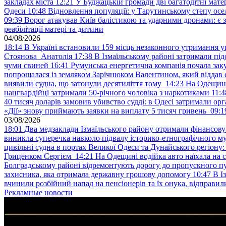
закладах міста
12:21
У Буджацькій громади дві багатодітні мат
Одеси
10:48
Відновлення популяції: у Тарутинському степу ос
09:39
Ворог атакував Київ балістикою та ударними дронами: є 
реабілітації матері та дитини
04/08/2026
18:14
В Україні встановили 159 місць незаконного утримання ук
Стоянова Анатолія
17:38
В Ізмаїльському районі затримали під
чуми свиней
16:41
Румунська енергетична компанія почала зак
попрощалася із земляком Зарічнюком Валентином, який віддав 
виявили судна, що затонули десятиліття тому
14:23
На Одещині
нацгвардійці затримали 50-річного чоловіка з наркотиками
11:4
40 тисяч доларів замовив убивство судді: в Одесі затримали орг
«Дії» знову приймають заявки на виплату 5 тисяч гривень
09:1
03/08/2026
18:01
Два медзаклади Ізмаїльського району отримали фінансов
виникла суперечка навколо підвалу історико-етнографічного м
цивільні судна в портах Великої Одеси та Дунайського регіону
Гриценком Сергієм
14:21
На Одещині водійка авто наїхала на 
Болградському районі відремонтують дорогу до пропускного 
захисника, яка отримала державну грошову допомогу
10:47
В І
вчинили розбійний напад на пенсіонерів та їх онука, відправил
Рекламные новости