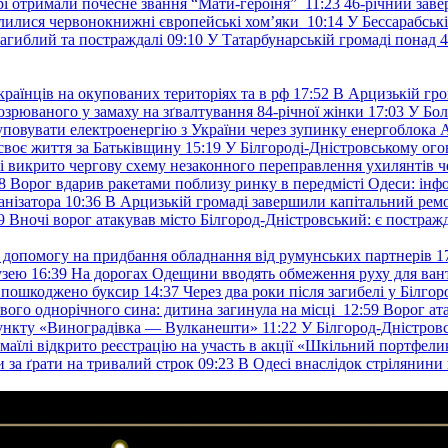
ері отримали почесне звання “Мати-героїня”
11:23
46-річний заве
елилися червонокнижні європейські хом’яки
10:14
У Бессарабськ
загиблий та постраждалі
09:10
У Татарбунарській громаді понад 
раїнців на окупованих територіях та в рф
17:52
В Арцизькій гро
озрюваного у замаху на зґвалтування 84-річної жінки
17:03
У Бол
уповувати електроенергію з України через зупинку енергоблока
своє життя за Батьківщину
15:19
У Білгороді-Дністровському ого
 викрито чергову схему незаконного переправлення ухилянтів ч
8
Ворог вдарив ракетами поблизу ринку в передмісті Одеси: 
анізатора
10:36
В Арцизькій громаді завершили капітальний ремон
9
Вночі ворог атакував місто Білгород-Дністровський: є постраж
у допомогу на придбання обладнання від румунських партнерів
1
узею
16:39
На дорогах Одещини вводять обмеження руху для вант
: пошкоджено буксир
14:37
Через два роки після загибелі у Білг
свого однорічного сина: дитина загинула на місці
12:59
Ворог ат
пункту «Виноградівка — Вулканешти»
11:22
У Білгород-Дністровс
змаїлі відкрито реєстрацію на участь в акції «Шкільний портфели
и за ґрати на тривалий строк
09:23
В Одесі внаслідок стрілянин