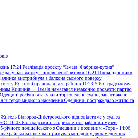
оків
жень
17:24
Реалізація проєкту “Ізмаїл. Фабрика-кухня”
аждалу пасажирку з понівеченої автівки
16:21
Прикордонники
івчинка вистрибнула з балкона сьомого поверху
хист у ЄС: нові правила для українців
11:23
У Болградському
нням Кишинів — Ізмаїл намагався незаконно провезти партію
Одещині росіяни атакували торговельне судно, завантажене
няє терор мирного населення Одещини: постраждало житло та
Житель Білгород-Дністровського відповідатиме у суді за
в ЄС
16:03
Болградський історико-етнографічний музей
и 25-річного поліцейського з Одещини з позивним «Горн»
14:06
а шахрайським шляхом отримував метадон у двох медичних