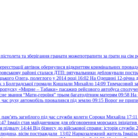
пістолета та зберігання гранати можепотрапити за ґрати на сім р
ереєстрації автівок обернулися відкриттям кримінальних провад
ровському районі сталася ДТП: рятувальники деблокували постр
ького Олега, полеглого у 2014 році
16:02
На Одещині 12-річна д
к з Болградської громади Кишлали Михайло
14:09
Тимчасовий за
пропуску «Мирне – Табаки» пасажир рейсового автобуса сполуче
есне звання “Мати-героїня” трьом багатодітним матерям
09:58
На 
д час руху автомобіль провалився під землю
09:15
Ворог не припи
и пам’ять загиблого під час служби колеги Сороки Михайла
17:11
:47
Ізмаїл став майданчиком для обговорення морських ініціати
я підвалу
14:44
Від бізнесу до військової справи: історія служб
 людина, вісім постраждали
13:02
Наркозалежний житель Ізмаїл