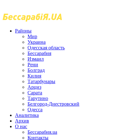
Районы
Мир
Украина
Одесская область
Бессарабия
Измаил
Рени
Болград
Килия
Татарбунары
Арциз
Сарата
Тарутино
Белгород-Днестровский
Одесса
Аналитика
Архив
О нас
Бессарабия.ua
Контакты