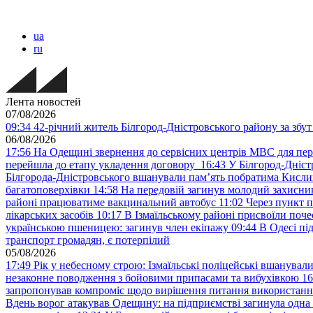
ua
ru
Лента новостей
07/08/2026
09:34
42-річний житель Білгород-Дністровського району за збут 
06/08/2026
17:56
На Одещині звернення до сервісних центрів МВС для пер
перейшла до етапу укладення договору
16:43
У Білгород-Дніст
Білгорода-Дністровського вшанували пам’ять побратима Кислиц
багатоповерхівки
14:58
На передовій загинув молодий захисни
районі працюватиме вакцинальний автобус
11:02
Через пункт 
лікарських засобів
10:17
В Ізмаїльському районі присвоїли поч
українською пшеницею: загинув член екіпажу
09:44
В Одесі пі
транспорт громадян, є потерпілий
05/08/2026
17:49
Рік у небесному строю: Ізмаїльські поліцейські вшанувал
незаконне поводження з бойовими припасами та вибухівкою
16
запропонував компроміс щодо вирішення питання використанн
Вдень ворог атакував Одещину: на підприємстві загинула одна