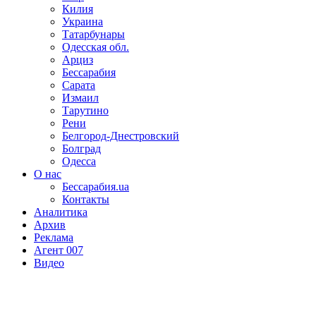
Килия
Украина
Татарбунары
Одесская обл.
Арциз
Бессарабия
Сарата
Измаил
Тарутино
Рени
Белгород-Днестровский
Болград
Одесса
О нас
Бессарабия.ua
Контакты
Аналитика
Архив
Реклама
Агент 007
Видео