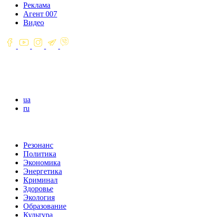
Реклама
Агент 007
Видео
ua
ru
Резонанс
Политика
Экономика
Энергетика
Криминал
Здоровье
Экология
Образование
Культура