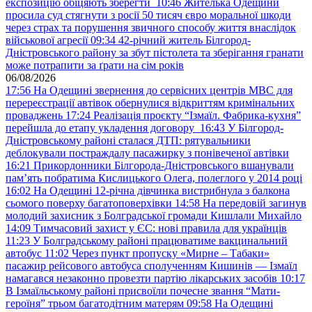
експозицію обіцяють зберегти
10:46
Жителька Одещини
просила суд стягнути з росії 50 тисяч євро моральної шкоди
через страх та порушення звичного способу життя внаслідок
військової агресії
09:34
42-річний житель Білгород-
Дністровського району за збут пістолета та зберігання гранати
може потрапити за ґрати на сім років
06/08/2026
17:56
На Одещині звернення до сервісних центрів МВС для
перереєстрації автівок обернулися відкриттям кримінальних
проваджень
17:24
Реалізація проєкту “Ізмаїл. Фабрика-кухня”
перейшла до етапу укладення договору
16:43
У Білгород-
Дністровському районі сталася ДТП: рятувальники
деблокували постраждалу пасажирку з понівеченої автівки
16:21
Прикордонники Білгорода-Дністровського вшанували
пам’ять побратима Кислицького Олега, полеглого у 2014 році
16:02
На Одещині 12-річна дівчинка вистрибнула з балкона
сьомого поверху багатоповерхівки
14:58
На передовій загинув
молодий захисник з Болградської громади Кишлали Михайло
14:09
Тимчасовий захист у ЄС: нові правила для українців
11:23
У Болградському районі працюватиме вакцинальний
автобус
11:02
Через пункт пропуску «Мирне – Табаки»
пасажир рейсового автобуса сполученням Кишинів — Ізмаїл
намагався незаконно провезти партію лікарських засобів
10:17
В Ізмаїльському районі присвоїли почесне звання “Мати-
героїня” трьом багатодітним матерям
09:58
На Одещині