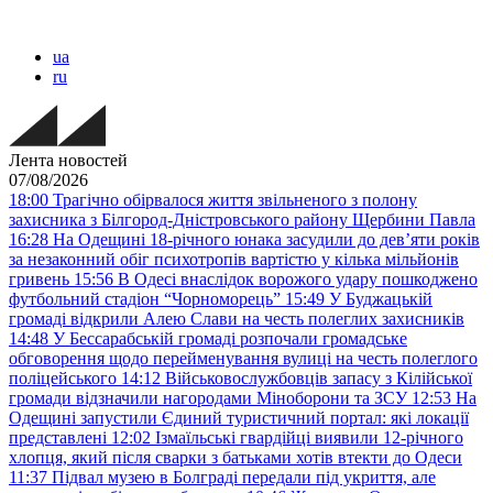
ua
ru
Лента новостей
07/08/2026
18:00
Трагічно обірвалося життя звільненого з полону
захисника з Білгород-Дністровського району Щербини Павла
16:28
На Одещині 18-річного юнака засудили до дев’яти років
за незаконний обіг психотропів вартістю у кілька мільйонів
гривень
15:56
В Одесі внаслідок ворожого удару пошкоджено
футбольний стадіон “Чорноморець”
15:49
У Буджацькій
громаді відкрили Алею Слави на честь полеглих захисників
14:48
У Бессарабській громаді розпочали громадське
обговорення щодо перейменування вулиці на честь полеглого
поліцейського
14:12
Військовослужбовців запасу з Кілійської
громади відзначили нагородами Міноборони та ЗСУ
12:53
На
Одещині запустили Єдиний туристичний портал: які локації
представлені
12:02
Ізмаїльські гвардійці виявили 12-річного
хлопця, який після сварки з батьками хотів втекти до Одеси
11:37
Підвал музею в Болграді передали під укриття, але