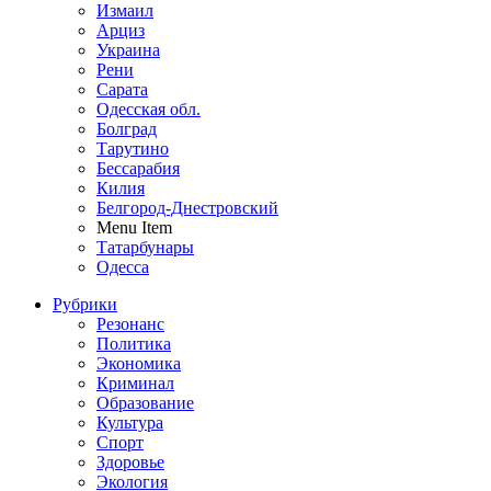
Измаил
Арциз
Украина
Рени
Сарата
Одесская обл.
Болград
Тарутино
Бессарабия
Килия
Белгород-Днестровский
Menu Item
Татарбунары
Одесса
Рубрики
Резонанс
Политика
Экономика
Криминал
Образование
Культура
Спорт
Здоровье
Экология