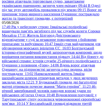
росіяни атакували торговельне судно, завантажене
українською пшеницею: загинув член екіпажу
09:44
В Одесі
під час руху автомобіль провалився під землю
09:15
Ворог не
припиняє терор мирного населення Одещини: постраждало
житло та транспорт громадян, є потерпілий
05/08/2026
17:49
Рік у небесному строю: Ізмаїльські поліцейські
вшанували пам’ять загиблого під час служби колеги Сороки
Михайла
17:11
Житель Білгород-Дністровського
відповідатиме у суді за незаконне поводження з бойовими
припасами та вибухівкою
16:47
Ізмаїл став майданчиком для
обговорення морських ініціатив ЄС
16:03
Болградський
історико-етнографічний музей запропонував компроміс щодо
вирішення питання використання підвалу
14:44
Від бізнесу до
військової справи: історія служби 25-річного поліцейського з
Одещини з позивним «Горн»
14:06
Вдень ворог атакував
Одещину: на підприємстві загинула одна людина, вісім
постраждали
13:02
Наркозалежний житель Ізмаїла
шахрайським шляхом отримував метадон у двох медичних
закладах міста
12:21
У Буджацькій громади дві багатодітні
матері отримали почесне звання “Мати-героїня”
11:23
46-
річний завербований чоловік наводив ворожі удари по
військових обʼєктах Одеси
10:48
Відновлення популяції: у
Тарутинському степу оселилися червонокнижні європейські
хом’яки
10:14
У Бессарабській громаді відкрили третій