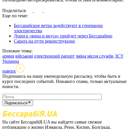
Поделиться:
Еще по теме:
Бессарабские ветра задействуют в генерации
электричества
Дорога «вина и вкуса» пройдет через Бессарабию
Сарата на пути реконструкции
Похожие темы:
армия
військові
електронний рапорт
зміна місця служби
ЗСУ
Украина
наверх
Подпишись на нашу еженедельную рассылку, чтобы быть в
курсе последних событий. Никакого спама, только актуальные
новости.
Подписаться
На сайте БессарабіЯ.UA вы найдете самые свежие
публикации о жизни Измаила, Рени, Килии, Болграда,