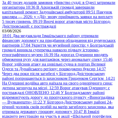
За 40 тисяч доларів замовив убивство судді: в Одесі затримали
організатора
10:36
В Арцизькій громаді завершили
капітальний ремонт Задунаївської амбулаторії
09:51
Пакунок
школяра — 2026: у «Дії» знову приймають заявки на виплату
5 тисяч гривень
09:19
Вночі ворог атакував місто Білгород-
Дністровський: є постраждалі
03/08/2026
18:01
Два медзаклади Ізмаїльського району отримали
фінансову допомогу на придбання обладнання від румунських
партнерів
17:04
Укриття чи музейний простір: у Болградській
громаді виникла суперечка навколо підвалу історико-
етнографічного музею
16:39
На дорогах Одещини вводять
обмеження руху для вантажівок через аномальну спеку
15:46
Ворог здійснив атаку на цивільні судна в портах Великої
Одеси та Дунайського регіону: пошкоджено буксир
14:37
Через два роки після загибелі у Білгород-Дністровському
районі попрощаються із захисником Гриценком Сергієм
14:21
На Одещині водійка авто наїхала на свого однорічного сина:
дитина загинула на місці
12:59
Ворог атакував Одещину: є
постраждалі ОНОВЛЕНО
12:46
У Болградському районі
відремонтують дорогу до пропускного пункту «Виноградівка
— Вулканешти»
11:22
У Білгород-Дністровському районі 24-
річний чоловік скоїв розбій на матір загиблого захисника, яка
отримала державну грошову допомогу
10:47
В Ізмаїлі
відкрито реєстрацію на участь в акції «Шкільний портфелик