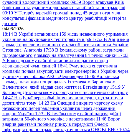
сучасний водоочисний комплекс
09:39
Ворог атакував Київ
балістикою та ударними дронами: є загиблий та постраждалі
09:10
У Татарбунарській громаді понад 45 родин отримали
консультації фахівців медичного центру реабілітації матері та
дитини
04/08/2026
18:14
В Україні встановили 159 місць незаконного утримання
українців на окупованих територіях та в рф
17:52
В Арцизькій
громаді провели в останню путь загиблого захисника України
Стоянова Анатолія
17:38
В Ізмаїльському районі затримали
підозрюваного у замаху на зґвалтування 84-річної жінки
17:03
У Болградському районі встановили карантин щодо
африканської чуми свиней
16:41
Румунська енергетична
компанія почала закуповувати електроенергію з України через
зупинку енергоблока АЕС «Чернаводе»
16:06
Вилківська
громада назавжди попрощалася із земляком Зарічнюком
Валентином, який віддав своє життя за Батьківщину
15:19
У
Білгороді-Дністровському оговтуються після нічного обстрілу
14:47
На Дунаї через обміління виявили судна, що затонули
десятиліття тому
14:23
На Одещині викрито чергову схему
незаконного переправлення ухилянтів через державний
кордон України
12:32
В Ізмаїльському районі нацгвардійці
затримали 50-річного чоловіка з наркотиками
11:48
Ворог
вдарив ракетами поблизу ринку в передмісті Одеси:
інформація про постраждалих уточнюється ОНОВЛЕНО
10:54