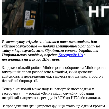
В застосунку «Армія+» з’явилася нова можливість для
військовослужбовців — подача електронного рапорту на
зміну місця служби між Збройними силами України та
Національною гвардією, передає
Бессарабія.UA
з
посиланням на Дениса Шмигаля.
Завдяки спільній роботі Міністерства оборони та Міністерства
внутрішніх справ розроблено механізм, який дозволяє
здійснювати переведення між відомствами швидко, просто і
без зайвої бюрократії.
Тепер військовий може подати рапорт безпосередньо у
застосунку — у розділі «Зміна місця служби», обравши
потрібний напрямок переходу: із ЗСУ до НГУ або навпаки.
Запровадження цієї цифрової функції стало ще одним кроком