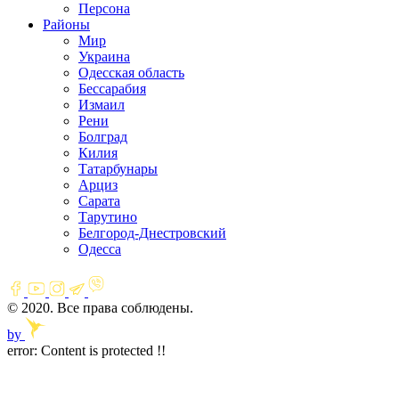
Персона
Районы
Мир
Украина
Одесская область
Бессарабия
Измаил
Рени
Болград
Килия
Татарбунары
Арциз
Сарата
Тарутино
Белгород-Днестровский
Одесса
© 2020. Все права соблюдены.
by
error:
Content is protected !!