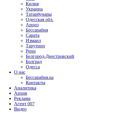
Килия
Украина
Татарбунары
Одесская обл.
Арциз
Бессарабия
Сарата
Измаил
Тарутино
Рени
Белгород-Днестровский
Болград
Одесса
О нас
Бессарабия.ua
Контакты
Аналитика
Архив
Реклама
Агент 007
Видео