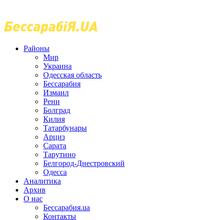
Районы
Мир
Украина
Одесская область
Бессарабия
Измаил
Рени
Болград
Килия
Татарбунары
Арциз
Сарата
Тарутино
Белгород-Днестровский
Одесса
Аналитика
Архив
О нас
Бессарабия.ua
Контакты