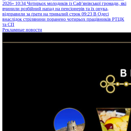
2026»
10:34
Чотирьох молодиків із Саф’янівської громади, які
вчинили розбійний напад на пенсіонерів та їх онука,
відправили за ґрати на тривалий строк
09:23
В Одесі
внаслідок стрілянини поранено чотирьох працівників РТЦК
та СП
Рекламные новости