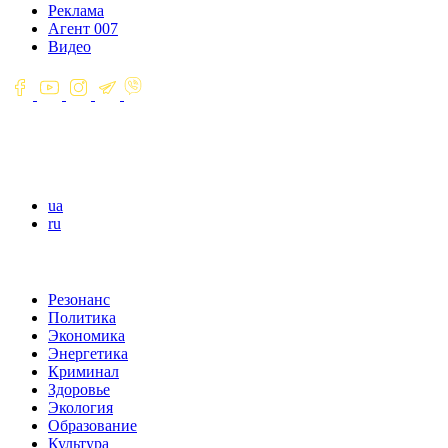
Реклама
Агент 007
Видео
ua
ru
Резонанс
Политика
Экономика
Энергетика
Криминал
Здоровье
Экология
Образование
Культура