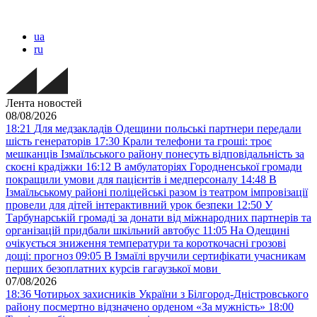
ua
ru
Лента новостей
08/08/2026
18:21
Для медзакладів Одещини польські партнери передали
шість генераторів
17:30
Крали телефони та гроші: троє
мешканців Ізмаїльського району понесуть відповідальність за
скоєні крадіжки
16:12
В амбулаторіях Городненської громади
покращили умови для пацієнтів і медперсоналу
14:48
В
Ізмаїльському районі поліцейські разом із театром імпровізації
провели для дітей інтерактивний урок безпеки
12:50
У
Тарбунарській громаді за донати від міжнародних партнерів та
організацій придбали шкільний автобус
11:05
На Одещині
очікується зниження температури та короткочасні грозові
дощі: прогноз
09:05
В Ізмаїлі вручили сертифікати учасникам
перших безоплатних курсів гагаузької мови
07/08/2026
18:36
Чотирьох захисників України з Білгород-Дністровського
району посмертно відзначено орденом «За мужність»
18:00