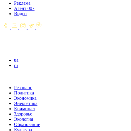
Реклама
Агент 007
Видео
ua
ru
Резонанс
Политика
Экономика
Энергетика
Криминал
Здоровье
Экология
Образование
Культура