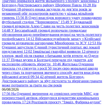
Трагічно обірвалося життя звільненого з полону захисника з
Білгород-Дністровського району Щербини Павла
16:28
На
Одещині 18-річного юнака засудили до дев’яти років за
незаконний обіг психотропів вартістю у кілька мільйонів
гривень
15:56
В Одесі внаслідок ворожого удару пошкоджено
футбольний стадіон “Чорноморець”
15:49
У Буджацькій
громаді відкрили Алею Слави на честь полеглих захисників
14:48
У Бессарабській громаді розпочали громадське
обговорення щодо перейменування вулиці на честь полеглого
поліцейського
14:12
Військовослужбовців запасу з Кілійської
громади відзначили нагородами Міноборони та ЗСУ
12:53
На
Одещині запустили Єдиний туристичний портал: які локації
представлені
12:02
Ізмаїльські гвардійці виявили 12-річного
хлопця, який після сварки з батьками хотів втекти до Одеси
11:37
Підвал музею в Болграді передали під укриття, але
експозицію обіцяють зберегти
10:46
Жителька Одещини
просила суд стягнути з росії 50 тисяч євро моральної шкоди
через страх та порушення звичного способу життя внаслідок
військової агресії
09:34
42-річний житель Білгород-
Дністровського району за збут пістолета та зберігання гранати
може потрапити за ґрати на сім років
06/08/2026
17:56
На Одещині звернення до сервісних центрів МВС для
перереєстрації автівок обернулися відкриттям кримінальних
проваджень
17:24
Реалізація проєкту “Ізмаїл. Фабрика-кухня”