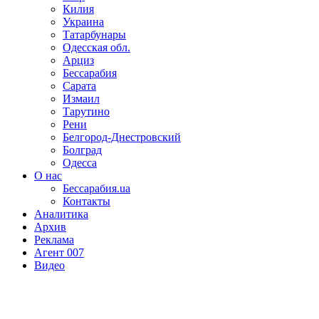
Килия
Украина
Татарбунары
Одесская обл.
Арциз
Бессарабия
Сарата
Измаил
Тарутино
Рени
Белгород-Днестровский
Болград
Одесса
О нас
Бессарабия.ua
Контакты
Аналитика
Архив
Реклама
Агент 007
Видео