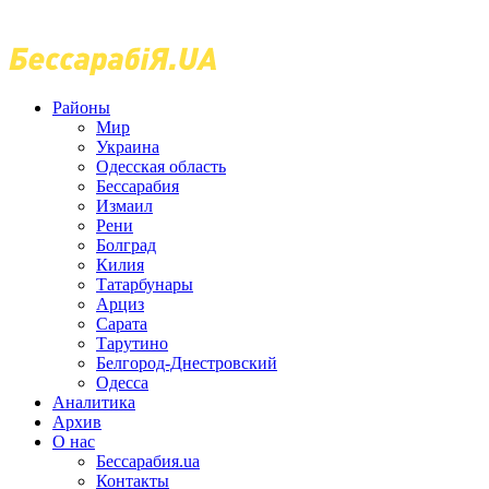
Районы
Мир
Украина
Одесская область
Бессарабия
Измаил
Рени
Болград
Килия
Татарбунары
Арциз
Сарата
Тарутино
Белгород-Днестровский
Одесса
Аналитика
Архив
О нас
Бессарабия.ua
Контакты