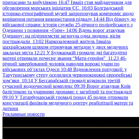
припасами та вибухівкою
16:47
Ізмаїл став майданчиком для
обговорення морських ініціатив ЄС
16:03
Болградський
історико-етнографічний музей запропонував компроміс щодо
вирішення питання використання підвалу
14:44
Від бізнесу до
військової справи: історія служби 25-річного поліцейського з
Одещини з позивним «Горн»
14:06
Вдень ворог атакував
Одещину: на підприємстві загинула одна людина, вісім
постраждали
13:02
Наркозалежний житель Ізмаїла
шахрайським шляхом отримував метадон у двох медичних
закладах міста
12:21
У Буджацькій громади дві багатодітні
матері отримали почесне звання “Мати-героїня”
11:23
46-
річний завербований чоловік наводив ворожі удари по
військових обʼєктах Одеси
10:48
Відновлення популяції: у
Тарутинському степу оселилися червонокнижні європейські
хом’яки
10:14
У Бессарабській громаді відкрили третій
сучасний водоочисний комплекс
09:39
Ворог атакував Київ
балістикою та ударними дронами: є загиблий та постраждалі
09:10
У Татарбунарській громаді понад 45 родин отримали
консультації фахівців медичного центру реабілітації матері та
дитини
Рекламные новости