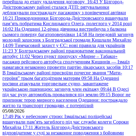
перейшла до етапу укладення договору
16:43
У Білгород-
Дністровському районі сталася ДТП: рятувальники
деблокували постраждалу пасажирку з понівеченої автівки
16:21
Прикордонники Білгорода-Дністровського вшанували
пам’ять побратима Кислицького Олега, полеглого у 2014 році
16:02
На Одещині 12-річна дівчинка вистрибнула з балкона
сьомого поверху багатоповерхівки
14:58
На передовій загинув
молодий захисник з Болградської громади Кишлали Михайло
14:09
Тимчасовий захист у ЄС: нові правила для українців
11:23
У Болградському районі працюватиме вакцинальний
автобус
11:02
Через пункт пропуску «Мирне – Табаки»
пасажир рейсового автобуса сполученням Кишинів — Ізмаїл
намагався незаконно провезти партію лікарських засобів
10:17
В Ізмаїльському районі присвоїли почесне звання “Мати-
героїня” трьом багатодітним матерям
09:58
На Одещині
росіяни атакували торговельне судно, завантажене
українською пшеницею: загинув член екіпажу
09:44
В Одесі
під час руху автомобіль провалився під землю
09:15
Ворог не
припиняє терор мирного населення Одещини: постраждало
житло та транспорт громадян, є потерпілий
05/08/2026
17:49
Рік у небесному строю: Ізмаїльські поліцейські
вшанували пам’ять загиблого під час служби колеги Сороки
Михайла
17:11
Житель Білгород-Дністровського
відповідатиме у суді за незаконне поводження з бойовими