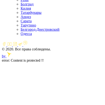
Болград
Килия
Татарбунары
Арциз
Сарата
Тарутино
Белгород-Днестровский
Одесса
© 2020. Все права соблюдены.
by
error:
Content is protected !!