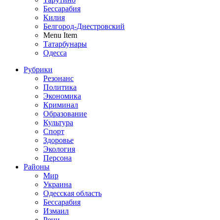
Бессарабия
Килия
Белгород-Днестровский
Menu Item
Татарбунары
Одесса
Рубрики
Резонанс
Политика
Экономика
Криминал
Образование
Культура
Спорт
Здоровье
Экология
Персона
Районы
Мир
Украина
Одесская область
Бессарабия
Измаил
Рени