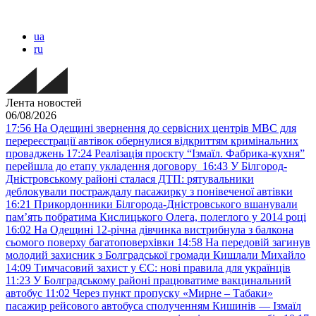
ua
ru
Лента новостей
06/08/2026
17:56
На Одещині звернення до сервісних центрів МВС для
перереєстрації автівок обернулися відкриттям кримінальних
проваджень
17:24
Реалізація проєкту “Ізмаїл. Фабрика-кухня”
перейшла до етапу укладення договору
16:43
У Білгород-
Дністровському районі сталася ДТП: рятувальники
деблокували постраждалу пасажирку з понівеченої автівки
16:21
Прикордонники Білгорода-Дністровського вшанували
пам’ять побратима Кислицького Олега, полеглого у 2014 році
16:02
На Одещині 12-річна дівчинка вистрибнула з балкона
сьомого поверху багатоповерхівки
14:58
На передовій загинув
молодий захисник з Болградської громади Кишлали Михайло
14:09
Тимчасовий захист у ЄС: нові правила для українців
11:23
У Болградському районі працюватиме вакцинальний
автобус
11:02
Через пункт пропуску «Мирне – Табаки»
пасажир рейсового автобуса сполученням Кишинів — Ізмаїл