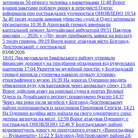
затримали 50-річного чоловіка з наркотиками
11:48
Ворог
вдарив ракетами поблизу ринку в передмісті Одеси:
інформація про постраждалих уточнюється ОНОВЛЕНО
10:54
За 40 тисяч доларів замовив убивство судді: в Одесі затримали
організатора
10:36
В Арцизькій громаді завершили
капітальний ремонт Задунаївської амбулаторії
09:51
Пакунок
школяра — 2026: у «Дії» знову приймають заявки на виплату
5 тисяч гривень
09:19
Вночі ворог атакував місто Білгород-
Дністровський: є постраждалі
03/08/2026
18:01
Два медзаклади Ізмаїльського району отримали
фінансову допомогу на придбання обладнання від румунських
партнерів
17:04
Укриття чи музейний простір: у Болградській
громаді виникла суперечка навколо підвалу історико-
етнографічного музею
16:39
На дорогах Одещини вводять
обмеження руху для вантажівок через аномальну спеку
15:46
Ворог здійснив атаку на цивільні судна в портах Великої
Одеси та Дунайського регіону: пошкоджено буксир
14:37
Через два роки після загибелі у Білгород-Дністровському
районі попрощаються із захисником Гриценком Сергієм
14:21
На Одещині водійка авто наїхала на свого однорічного сина:
дитина загинула на місці
12:59
Ворог атакував Одещину: є
постраждалі ОНОВЛЕНО
12:46
У Болградському районі
відремонтують дорогу до пропускного пункту «Виноградівка
— Вулканешти»
11:22
У Білгород-Дністровському районі 24-