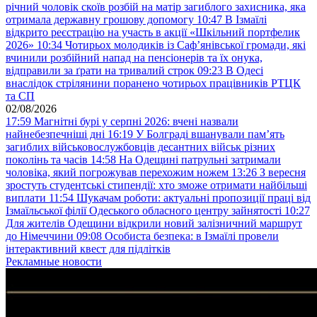
річний чоловік скоїв розбій на матір загиблого захисника, яка
отримала державну грошову допомогу
10:47
В Ізмаїлі
відкрито реєстрацію на участь в акції «Шкільний портфелик
2026»
10:34
Чотирьох молодиків із Саф’янівської громади, які
вчинили розбійний напад на пенсіонерів та їх онука,
відправили за ґрати на тривалий строк
09:23
В Одесі
внаслідок стрілянини поранено чотирьох працівників РТЦК
та СП
02/08/2026
17:59
Магнітні бурі у серпні 2026: вчені назвали
найнебезпечніші дні
16:19
У Болграді вшанували пам’ять
загиблих військовослужбовців десантних військ різних
поколінь та часів
14:58
На Одещині патрульні затримали
чоловіка, який погрожував перехожим ножем
13:26
З вересня
зростуть студентські стипендії: хто зможе отримати найбільші
виплати
11:54
Шукачам роботи: актуальні пропозиції праці від
Ізмаїльської філії Одеського обласного центру зайнятості
10:27
Для жителів Одещини відкрили новий залізничний маршрут
до Німеччини
09:08
Особиста безпека: в Ізмаїлі провели
інтерактивний квест для підлітків
Рекламные новости