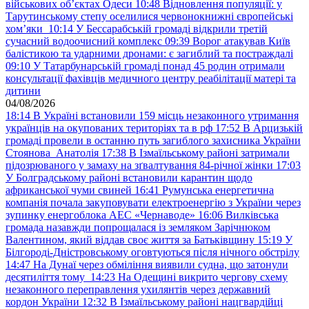
військових обʼєктах Одеси
10:48
Відновлення популяції: у
Тарутинському степу оселилися червонокнижні європейські
хом’яки
10:14
У Бессарабській громаді відкрили третій
сучасний водоочисний комплекс
09:39
Ворог атакував Київ
балістикою та ударними дронами: є загиблий та постраждалі
09:10
У Татарбунарській громаді понад 45 родин отримали
консультації фахівців медичного центру реабілітації матері та
дитини
04/08/2026
18:14
В Україні встановили 159 місць незаконного утримання
українців на окупованих територіях та в рф
17:52
В Арцизькій
громаді провели в останню путь загиблого захисника України
Стоянова Анатолія
17:38
В Ізмаїльському районі затримали
підозрюваного у замаху на зґвалтування 84-річної жінки
17:03
У Болградському районі встановили карантин щодо
африканської чуми свиней
16:41
Румунська енергетична
компанія почала закуповувати електроенергію з України через
зупинку енергоблока АЕС «Чернаводе»
16:06
Вилківська
громада назавжди попрощалася із земляком Зарічнюком
Валентином, який віддав своє життя за Батьківщину
15:19
У
Білгороді-Дністровському оговтуються після нічного обстрілу
14:47
На Дунаї через обміління виявили судна, що затонули
десятиліття тому
14:23
На Одещині викрито чергову схему
незаконного переправлення ухилянтів через державний
кордон України
12:32
В Ізмаїльському районі нацгвардійці