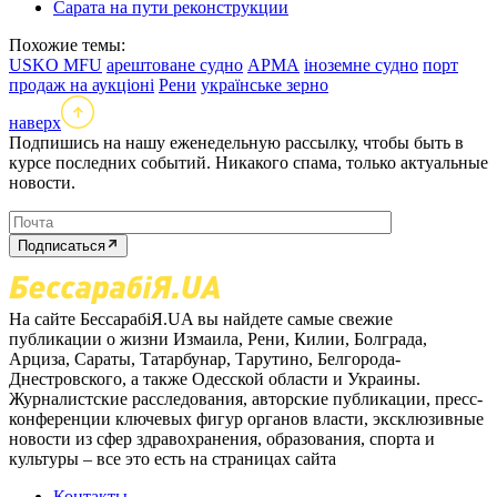
Сарата на пути реконструкции
Похожие темы:
USKO MFU
арештоване судно
АРМА
іноземне судно
порт
продаж на аукціоні
Рени
українське зерно
наверх
Подпишись на нашу еженедельную рассылку, чтобы быть в
курсе последних событий. Никакого спама, только актуальные
новости.
Подписаться
На сайте БессарабіЯ.UA вы найдете самые свежие
публикации о жизни Измаила, Рени, Килии, Болграда,
Арциза, Сараты, Татарбунар, Тарутино, Белгорода-
Днестровского, а также Одесской области и Украины.
Журналистские расследования, авторские публикации, пресс-
конференции ключевых фигур органов власти, эксклюзивные
новости из сфер здравохранения, образования, спорта и
культуры – все это есть на страницах сайта
Контакты