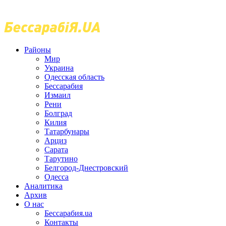
Районы
Мир
Украина
Одесская область
Бессарабия
Измаил
Рени
Болград
Килия
Татарбунары
Арциз
Сарата
Тарутино
Белгород-Днестровский
Одесса
Аналитика
Архив
О нас
Бессарабия.ua
Контакты