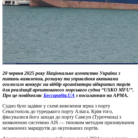
20 червня 2025 року Національне агентство України з
питань виявлення, розшуку та управління активами
оголосило конкурс на відбір організатора відкритих торгів
для реалізації арештованого морського судна “USKO MFU”.
Про це повідомляє
Бессарабія.UA
з посиланням на АРМА.
Судно було задіяне у схемі вивезення зерна з порту
Севастополь до турецького порту Аліага. Крім того,
фіксувалися його заходи до порту Самсун (Туреччина) з
вимкненою системою AIS — типовим методом приховування
незаконних маршрутів до окупованих портів.