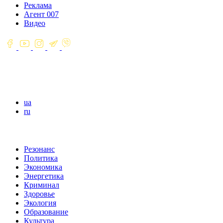
Реклама
Агент 007
Видео
ua
ru
Резонанс
Политика
Экономика
Энергетика
Криминал
Здоровье
Экология
Образование
Культура