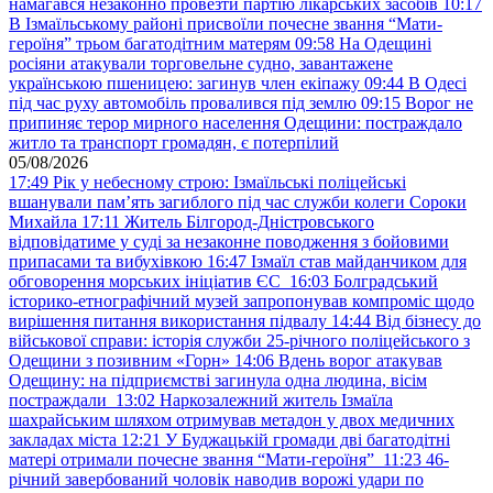
намагався незаконно провезти партію лікарських засобів
10:17
В Ізмаїльському районі присвоїли почесне звання “Мати-
героїня” трьом багатодітним матерям
09:58
На Одещині
росіяни атакували торговельне судно, завантажене
українською пшеницею: загинув член екіпажу
09:44
В Одесі
під час руху автомобіль провалився під землю
09:15
Ворог не
припиняє терор мирного населення Одещини: постраждало
житло та транспорт громадян, є потерпілий
05/08/2026
17:49
Рік у небесному строю: Ізмаїльські поліцейські
вшанували пам’ять загиблого під час служби колеги Сороки
Михайла
17:11
Житель Білгород-Дністровського
відповідатиме у суді за незаконне поводження з бойовими
припасами та вибухівкою
16:47
Ізмаїл став майданчиком для
обговорення морських ініціатив ЄС
16:03
Болградський
історико-етнографічний музей запропонував компроміс щодо
вирішення питання використання підвалу
14:44
Від бізнесу до
військової справи: історія служби 25-річного поліцейського з
Одещини з позивним «Горн»
14:06
Вдень ворог атакував
Одещину: на підприємстві загинула одна людина, вісім
постраждали
13:02
Наркозалежний житель Ізмаїла
шахрайським шляхом отримував метадон у двох медичних
закладах міста
12:21
У Буджацькій громади дві багатодітні
матері отримали почесне звання “Мати-героїня”
11:23
46-
річний завербований чоловік наводив ворожі удари по