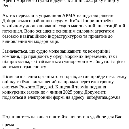
Арешт морського судна відбувся в липні 2024 року в порту
Рені.
Актив передали в управління АРМА на підставі рішення
Дніпровського районного суду м. Київ. Попри потребу в
технічному доопрацюванні, судно має значний інвестиційний
потенціал. Воно оснащене основним силовим агрегатом,
базовою навігаційною інфраструктурою та придатне до
відновлення чи модернізації.
Зазначається, що судно може зацікавити як комерційні
компанії, що працюють у сфері морських перевезень, так і
підприємства, які займаються судноремонтом або утилізацією
морського транспорту.
Після визначення організатора торгів, актив пройде незалежну
оцінку та буде виставлений на продаж через електронну
систему Prozorro.Продажі. Кінцевий термін подання
конкурсних заявок до 4 липня 2025 року.
Документи
подаються в електронній формі на адресу: info@arma.gov.ua.
Подпишитесь на канал и читайте новости в удобное для Вас
время