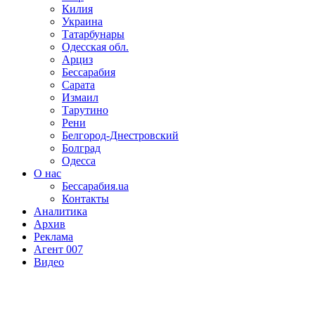
Килия
Украина
Татарбунары
Одесская обл.
Арциз
Бессарабия
Сарата
Измаил
Тарутино
Рени
Белгород-Днестровский
Болград
Одесса
О нас
Бессарабия.ua
Контакты
Аналитика
Архив
Реклама
Агент 007
Видео