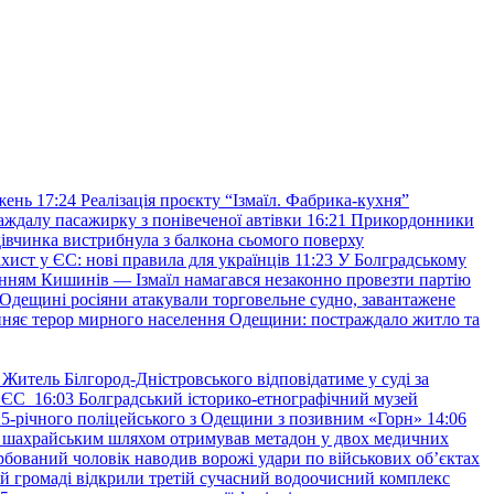
жень
17:24
Реалізація проєкту “Ізмаїл. Фабрика-кухня”
аждалу пасажирку з понівеченої автівки
16:21
Прикордонники
івчинка вистрибнула з балкона сьомого поверху
хист у ЄС: нові правила для українців
11:23
У Болградському
нням Кишинів — Ізмаїл намагався незаконно провезти партію
Одещині росіяни атакували торговельне судно, завантажене
няє терор мирного населення Одещини: постраждало житло та
Житель Білгород-Дністровського відповідатиме у суді за
в ЄС
16:03
Болградський історико-етнографічний музей
и 25-річного поліцейського з Одещини з позивним «Горн»
14:06
а шахрайським шляхом отримував метадон у двох медичних
рбований чоловік наводив ворожі удари по військових обʼєктах
ій громаді відкрили третій сучасний водоочисний комплекс