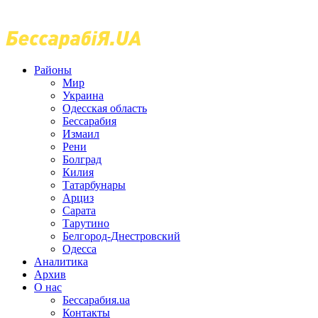
Районы
Мир
Украина
Одесская область
Бессарабия
Измаил
Рени
Болград
Килия
Татарбунары
Арциз
Сарата
Тарутино
Белгород-Днестровский
Одесса
Аналитика
Архив
О нас
Бессарабия.ua
Контакты