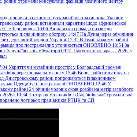
45 родин отримали консультації фахівців медичного центру
маді провели в останню путь загиблого захисника України
градському районі встановили карантин щодо африканської
 АЕС «Чернаводе»
16:06
Вилківська громада назавжди
втуються після нічного обстрілу
14:47
На Дунаї через обміління
ерез державний кордон України
12:32
В Ізмаїльському районі
інформація про постраждалих уточнюється ОНОВЛЕНО
10:54
За
т Задунаївської амбулаторії
09:51
Пакунок школяра — 2026: у
далі
7:04
Укриття чи музейний простір: у Болградській громаді
ажівок через аномальну спеку
15:46
Ворог здійснив атаку на
ород-Дністровському районі попрощаються із захисником
акував Одещину: є постраждалі ОНОВЛЕНО
12:46
У
ькому районі 24-річний чоловік скоїв розбій на матір загиблого
к 2026»
10:34
Чотирьох молодиків із Саф’янівської громади, які
и поранено чотирьох працівників РТЦК та СП