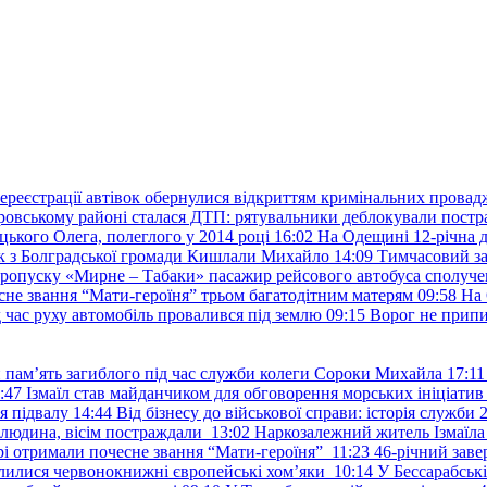
ереєстрації автівок обернулися відкриттям кримінальних провад
ровському районі сталася ДТП: рятувальники деблокували постр
ького Олега, полеглого у 2014 році
16:02
На Одещині 12-річна д
к з Болградської громади Кишлали Михайло
14:09
Тимчасовий за
пропуску «Мирне – Табаки» пасажир рейсового автобуса сполуче
есне звання “Мати-героїня” трьом багатодітним матерям
09:58
На 
д час руху автомобіль провалився під землю
09:15
Ворог не припи
и пам’ять загиблого під час служби колеги Сороки Михайла
17:11
:47
Ізмаїл став майданчиком для обговорення морських ініціати
я підвалу
14:44
Від бізнесу до військової справи: історія служб
 людина, вісім постраждали
13:02
Наркозалежний житель Ізмаїл
ері отримали почесне звання “Мати-героїня”
11:23
46-річний заве
елилися червонокнижні європейські хом’яки
10:14
У Бессарабськ