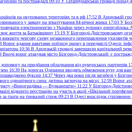
загиблий та постраждалі
09:10
У Татарбунарській громаді понад 
раїнців на окупованих територіях та в рф
17:52
В Арцизькій гро
озрюваного у замаху на зґвалтування 84-річної жінки
17:03
У Бол
уповувати електроенергію з України через зупинку енергоблока
своє життя за Батьківщину
15:19
У Білгороді-Дністровському ого
 викрито чергову схему незаконного переправлення ухилянтів ч
8
Ворог вдарив ракетами поблизу ринку в передмісті Одеси: 
анізатора
10:36
В Арцизькій громаді завершили капітальний ремон
9
Вночі ворог атакував місто Білгород-Дністровський: є постраж
у допомогу на придбання обладнання від румунських партнерів
1
узею
16:39
На дорогах Одещини вводять обмеження руху для вант
: пошкоджено буксир
14:37
Через два роки після загибелі у Білг
свого однорічного сина: дитина загинула на місці
12:59
Ворог ат
пункту «Виноградівка — Вулканешти»
11:22
У Білгород-Дністровс
змаїлі відкрито реєстрацію на участь в акції «Шкільний портфели
и за ґрати на тривалий строк
09:23
В Одесі внаслідок стрілянин