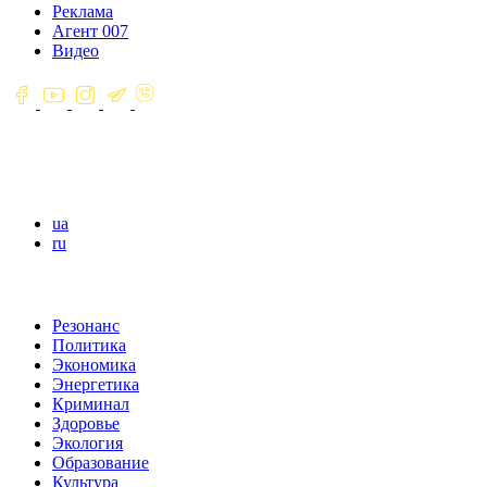
Реклама
Агент 007
Видео
ua
ru
Резонанс
Политика
Экономика
Энергетика
Криминал
Здоровье
Экология
Образование
Культура