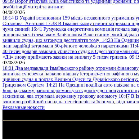
09:39
Ворог атакував Київ балістикою та ударними дронами: є 
реабілітації матері та дитини
04/08/2026
18:14
В Україні встановили 159 місць незаконного утримання ук
Стоянова Анатолія
17:38
В Ізмаїльському районі затримали під
чуми свиней
16:41
Румунська енергетична компанія почала зак
попрощалася із земляком Зарічнюком Валентином, який віддав 
виявили судна, що затонули десятиліття тому
14:23
На Одещині
нацгвардійці затримали 50-річного чоловіка з наркотиками
11:4
40 тисяч доларів замовив убивство судді: в Одесі затримали орг
«Дії» знову приймають заявки на виплату 5 тисяч гривень
09:1
03/08/2026
18:01
Два медзаклади Ізмаїльського району отримали фінансов
виникла суперечка навколо підвалу історико-етнографічного м
цивільні судна в портах Великої Одеси та Дунайського регіону
Гриценком Сергієм
14:21
На Одещині водійка авто наїхала на 
Болградському районі відремонтують дорогу до пропускного 
захисника, яка отримала державну грошову допомогу
10:47
В І
вчинили розбійний напад на пенсіонерів та їх онука, відправил
Рекламные новости