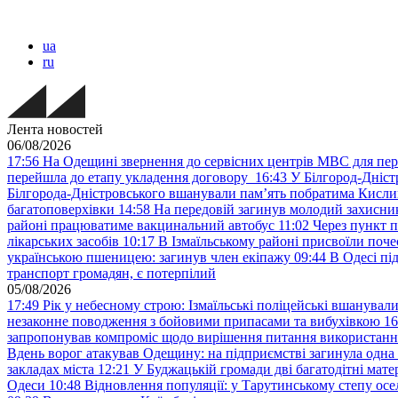
ua
ru
Лента новостей
06/08/2026
17:56
На Одещині звернення до сервісних центрів МВС для пер
перейшла до етапу укладення договору
16:43
У Білгород-Дніст
Білгорода-Дністровського вшанували пам’ять побратима Кислиц
багатоповерхівки
14:58
На передовій загинув молодий захисни
районі працюватиме вакцинальний автобус
11:02
Через пункт 
лікарських засобів
10:17
В Ізмаїльському районі присвоїли поч
українською пшеницею: загинув член екіпажу
09:44
В Одесі пі
транспорт громадян, є потерпілий
05/08/2026
17:49
Рік у небесному строю: Ізмаїльські поліцейські вшанувал
незаконне поводження з бойовими припасами та вибухівкою
16
запропонував компроміс щодо вирішення питання використанн
Вдень ворог атакував Одещину: на підприємстві загинула одна
закладах міста
12:21
У Буджацькій громади дві багатодітні мат
Одеси
10:48
Відновлення популяції: у Тарутинському степу ос