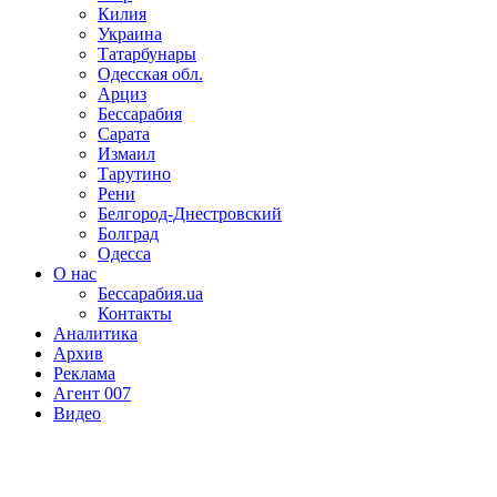
Килия
Украина
Татарбунары
Одесская обл.
Арциз
Бессарабия
Сарата
Измаил
Тарутино
Рени
Белгород-Днестровский
Болград
Одесса
О нас
Бессарабия.ua
Контакты
Аналитика
Архив
Реклама
Агент 007
Видео