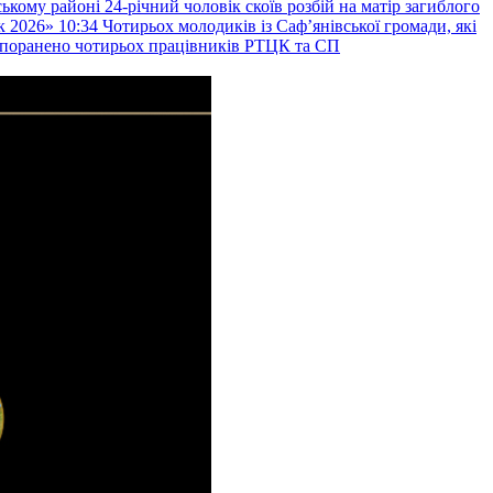
ькому районі 24-річний чоловік скоїв розбій на матір загиблого
к 2026»
10:34
Чотирьох молодиків із Саф’янівської громади, які
и поранено чотирьох працівників РТЦК та СП