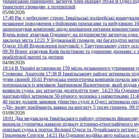
українською пшеницею: загинув член екіпажу
09:44
В Одесі пі
транспорт громадян, є потерпілий
05/08/2026
17:49
Рік у небесному строю: Ізмаїльські поліцейські вшанувал
незаконне поводження з бойовими припасами та вибухівкою
16
запропонував компроміс щодо вирішення питання використанн
Вдень ворог атакував Одещину: на підприємстві загинула одна
закладах міста
12:21
У Буджацькій громади дві багатодітні мат
Одеси
10:48
Відновлення популяції: у Тарутинському степу ос
09:39
Ворог атакував Київ балістикою та ударними дронами: є 
реабілітації матері та дитини
04/08/2026
18:14
В Україні встановили 159 місць незаконного утримання ук
Стоянова Анатолія
17:38
В Ізмаїльському районі затримали під
чуми свиней
16:41
Румунська енергетична компанія почала зак
попрощалася із земляком Зарічнюком Валентином, який віддав 
виявили судна, що затонули десятиліття тому
14:23
На Одещині
нацгвардійці затримали 50-річного чоловіка з наркотиками
11:4
40 тисяч доларів замовив убивство судді: в Одесі затримали орг
«Дії» знову приймають заявки на виплату 5 тисяч гривень
09:1
03/08/2026
18:01
Два медзаклади Ізмаїльського району отримали фінансов
виникла суперечка навколо підвалу історико-етнографічного м
цивільні судна в портах Великої Одеси та Дунайського регіону
Гриценком Сергієм
14:21
На Одещині водійка авто наїхала на 