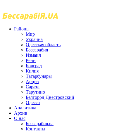
Районы
Мир
Украина
Одесская область
Бессарабия
Измаил
Рени
Болград
Килия
Татарбунары
Арциз
Сарата
Тарутино
Белгород-Днестровский
Одесса
Аналитика
Архив
О нас
Бессарабия.ua
Контакты