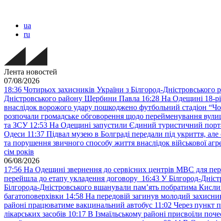
ua
ru
Лента новостей
07/08/2026
18:36
Чотирьох захисників України з Білгород-Дністровського 
Дністровського району Щербини Павла
16:28
На Одещині 18-рі
внаслідок ворожого удару пошкоджено футбольний стадіон “Ч
розпочали громадське обговорення щодо перейменування вулиці
та ЗСУ
12:53
На Одещині запустили Єдиний туристичний портал
Одеси
11:37
Підвал музею в Болграді передали під укриття, ал
та порушення звичного способу життя внаслідок військової агре
сім років
06/08/2026
17:56
На Одещині звернення до сервісних центрів МВС для пер
перейшла до етапу укладення договору
16:43
У Білгород-Дніст
Білгорода-Дністровського вшанували пам’ять побратима Кислиц
багатоповерхівки
14:58
На передовій загинув молодий захисни
районі працюватиме вакцинальний автобус
11:02
Через пункт 
лікарських засобів
10:17
В Ізмаїльському районі присвоїли поч