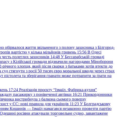
но обірвалося життя звільненого з полону захисника з Білгород-
ропів вартістю у кілька мільйонів гривень
15:56
В Одесі
 честь полеглих захисників
14:48
У Бессарабській громаді
апасу з Кілійської громади відзначили нагородами Міноборони
2-річного хлопця, який після сварки з батьками хотів втекти до
уд стягнути з росії 50 тисяч євро моральної шкоди через страх
т пістолета та зберігання гранати може потрапити за ґрати на
жень
17:24
Реалізація проєкту “Ізмаїл. Фабрика-кухня”
аждалу пасажирку з понівеченої автівки
16:21
Прикордонники
івчинка вистрибнула з балкона сьомого поверху
хист у ЄС: нові правила для українців
11:23
У Болградському
нням Кишинів — Ізмаїл намагався незаконно провезти партію
Одещині росіяни атакували торговельне судно, завантажене