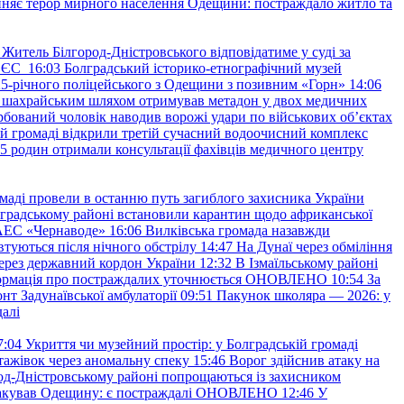
няє терор мирного населення Одещини: постраждало житло та
Житель Білгород-Дністровського відповідатиме у суді за
в ЄС
16:03
Болградський історико-етнографічний музей
и 25-річного поліцейського з Одещини з позивним «Горн»
14:06
а шахрайським шляхом отримував метадон у двох медичних
рбований чоловік наводив ворожі удари по військових обʼєктах
ій громаді відкрили третій сучасний водоочисний комплекс
45 родин отримали консультації фахівців медичного центру
маді провели в останню путь загиблого захисника України
градському районі встановили карантин щодо африканської
 АЕС «Чернаводе»
16:06
Вилківська громада назавжди
втуються після нічного обстрілу
14:47
На Дунаї через обміління
ерез державний кордон України
12:32
В Ізмаїльському районі
інформація про постраждалих уточнюється ОНОВЛЕНО
10:54
За
т Задунаївської амбулаторії
09:51
Пакунок школяра — 2026: у
далі
7:04
Укриття чи музейний простір: у Болградській громаді
ажівок через аномальну спеку
15:46
Ворог здійснив атаку на
ород-Дністровському районі попрощаються із захисником
акував Одещину: є постраждалі ОНОВЛЕНО
12:46
У