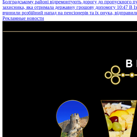
Болградському районі відремонтують дорогу до пропускного 
захисника, яка отримала державну грошову допомогу
10:47
В І
вчинили розбійний напад на пенсіонерів та їх онука, відправил
Рекламные новости