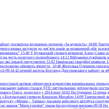
району посмертно відзначено орденом «За мужність»
18:00
Трагіч
чного юнака засудили до дев’яти років за незаконний обіг психот
орноморець”
15:49
У Буджацькій громаді відкрили Алею Слави на
 на честь полеглого поліцейського
14:12
Військовослужбовців з
: які локації представлені
12:02
Ізмаїльські гвардійці виявили 1
е експозицію обіцяють зберегти
10:46
Жителька Одещини просила с
сії
09:34
42-річний житель Білгород-Дністровського району за збу
ереєстрації автівок обернулися відкриттям кримінальних провад
ровському районі сталася ДТП: рятувальники деблокували постр
ького Олега, полеглого у 2014 році
16:02
На Одещині 12-річна д
к з Болградської громади Кишлали Михайло
14:09
Тимчасовий за
пропуску «Мирне – Табаки» пасажир рейсового автобуса сполуче
есне звання “Мати-героїня” трьом багатодітним матерям
09:58
На 