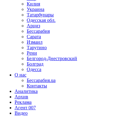
Килия
Украина
Татарбунары
Одесская обл.
Арциз
Бессарабия
Сарата
Измаил
Тарутино
Рени
Белгород-Днестровский
Болград
Одесса
О нас
Бессарабия.ua
Контакты
Аналитика
Архив
Реклама
Агент 007
Видео