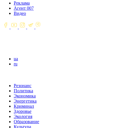
Реклама
Агент 007
Видео
ua
ru
Резонанс
Политика
Экономика
Энергетика
Криминал
Здоровье
Экология
Образование
Культура