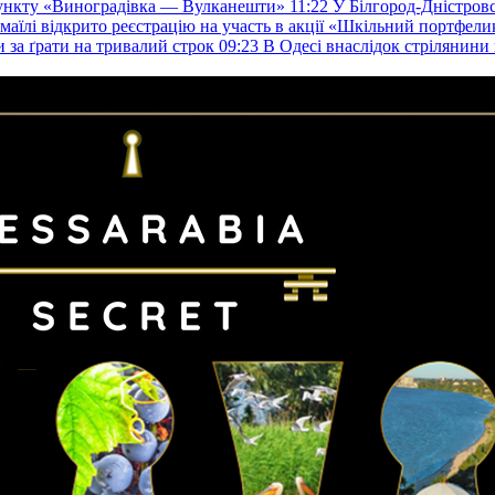
пункту «Виноградівка — Вулканешти»
11:22
У Білгород-Дністровс
змаїлі відкрито реєстрацію на участь в акції «Шкільний портфели
и за ґрати на тривалий строк
09:23
В Одесі внаслідок стрілянин