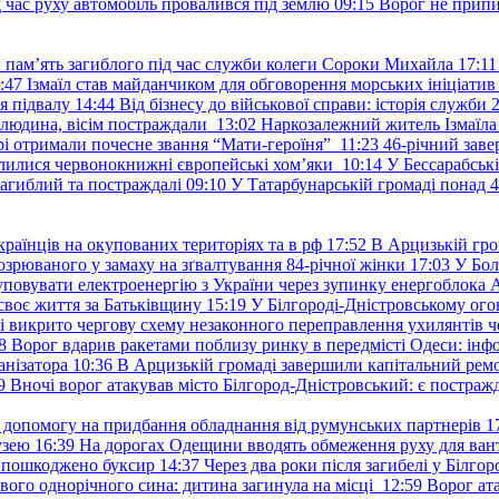
д час руху автомобіль провалився під землю
09:15
Ворог не припи
и пам’ять загиблого під час служби колеги Сороки Михайла
17:11
:47
Ізмаїл став майданчиком для обговорення морських ініціати
я підвалу
14:44
Від бізнесу до військової справи: історія служб
 людина, вісім постраждали
13:02
Наркозалежний житель Ізмаїл
ері отримали почесне звання “Мати-героїня”
11:23
46-річний заве
елилися червонокнижні європейські хом’яки
10:14
У Бессарабськ
загиблий та постраждалі
09:10
У Татарбунарській громаді понад 
раїнців на окупованих територіях та в рф
17:52
В Арцизькій гро
озрюваного у замаху на зґвалтування 84-річної жінки
17:03
У Бол
уповувати електроенергію з України через зупинку енергоблока
своє життя за Батьківщину
15:19
У Білгороді-Дністровському ого
 викрито чергову схему незаконного переправлення ухилянтів ч
8
Ворог вдарив ракетами поблизу ринку в передмісті Одеси: 
анізатора
10:36
В Арцизькій громаді завершили капітальний ремон
9
Вночі ворог атакував місто Білгород-Дністровський: є постраж
у допомогу на придбання обладнання від румунських партнерів
1
узею
16:39
На дорогах Одещини вводять обмеження руху для вант
: пошкоджено буксир
14:37
Через два роки після загибелі у Білг
свого однорічного сина: дитина загинула на місці
12:59
Ворог ат