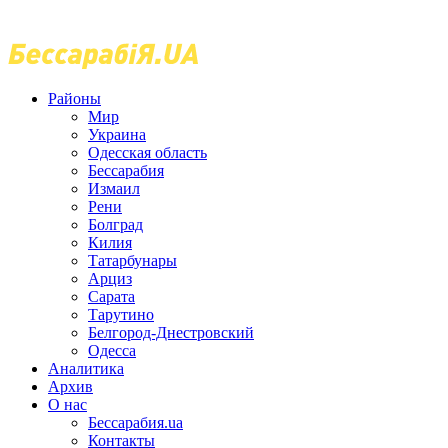
Районы
Мир
Украина
Одесская область
Бессарабия
Измаил
Рени
Болград
Килия
Татарбунары
Арциз
Сарата
Тарутино
Белгород-Днестровский
Одесса
Аналитика
Архив
О нас
Бессарабия.ua
Контакты