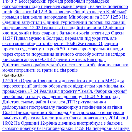
14:48
У Бессарабській громаді розпочали громадське
обговорення щодо перейменування вулиці на честь полеглого
поліцейського
14:12
Військовослужбовців запасу з Кілійської
громади відзначили нагородами Міноборони та ЗСУ
12:53
На
Одещині запустили Єдиний туристичний портал: які локації
представлені
12:02
Ізмаїльські гвардійці виявили 12-річного
хлопця, який після сварки з батьками хотів втекти до Одеси
11:37
Підвал музею в Болграді передали під укриття, але
експозицію обіцяють зберегти
10:46
Жителька Одещини
просила суд стягнути з росії 50 тисяч євро моральної шкоди
через страх та порушення звичного способу життя внаслідок
військової агресії
09:34
42-річний житель Білгород-
Дністровського району за збут пістолета та зберігання гранати
може потрапити за ґрати на сім років
06/08/2026
17:56
На Одещині звернення до сервісних центрів МВС для
перереєстрації автівок обернулися відкриттям кримінальних
проваджень
17:24
Реалізація проєкту “Ізмаїл. Фабрика-кухня”
перейшла до етапу укладення договору
16:43
У Білгород-
Дністровському районі сталася ДТП: рятувальники
деблокували постраждалу пасажирку з понівеченої автівки
16:21
Прикордонники Білгорода-Дністровського вшанували
пам’ять побратима Кислицького Олега, полеглого у 2014 році
16:02
На Одещині 12-річна дівчинка вистрибнула з балкона
сьомого поверху багатоповерхівки
14:58
На передовій загинув