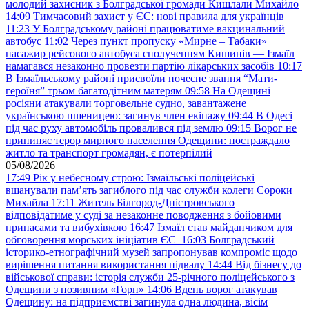
молодий захисник з Болградської громади Кишлали Михайло
14:09
Тимчасовий захист у ЄС: нові правила для українців
11:23
У Болградському районі працюватиме вакцинальний
автобус
11:02
Через пункт пропуску «Мирне – Табаки»
пасажир рейсового автобуса сполученням Кишинів — Ізмаїл
намагався незаконно провезти партію лікарських засобів
10:17
В Ізмаїльському районі присвоїли почесне звання “Мати-
героїня” трьом багатодітним матерям
09:58
На Одещині
росіяни атакували торговельне судно, завантажене
українською пшеницею: загинув член екіпажу
09:44
В Одесі
під час руху автомобіль провалився під землю
09:15
Ворог не
припиняє терор мирного населення Одещини: постраждало
житло та транспорт громадян, є потерпілий
05/08/2026
17:49
Рік у небесному строю: Ізмаїльські поліцейські
вшанували пам’ять загиблого під час служби колеги Сороки
Михайла
17:11
Житель Білгород-Дністровського
відповідатиме у суді за незаконне поводження з бойовими
припасами та вибухівкою
16:47
Ізмаїл став майданчиком для
обговорення морських ініціатив ЄС
16:03
Болградський
історико-етнографічний музей запропонував компроміс щодо
вирішення питання використання підвалу
14:44
Від бізнесу до
військової справи: історія служби 25-річного поліцейського з
Одещини з позивним «Горн»
14:06
Вдень ворог атакував
Одещину: на підприємстві загинула одна людина, вісім