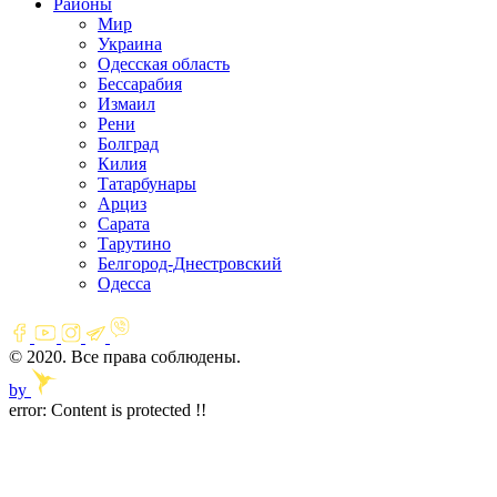
Районы
Мир
Украина
Одесская область
Бессарабия
Измаил
Рени
Болград
Килия
Татарбунары
Арциз
Сарата
Тарутино
Белгород-Днестровский
Одесса
© 2020. Все права соблюдены.
by
error:
Content is protected !!