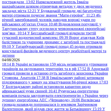
постраждали
13:02
Наркозалежний житель Ізмаїла
шахрайським шляхом отримував метадон у двох медичних
закладах міста
12:21
У Буджацькій громади дві багатодітні
матері отримали почесне звання “Мати-героїня”
11:23
46-
річний завербований чоловік наводив ворожі удари по
військових обʼєктах Одеси
10:48
Відновлення популяції: у
Тарутинському степу оселилися червонокнижні європейські
хом’яки
10:14
У Бессарабській громаді відкрили третій
сучасний водоочисний комплекс
09:39
Ворог атакував Київ
балістикою та ударними дронами: є загиблий та постраждалі
09:10
У Татарбунарській громаді понад 45 родин отримали
консультації фахівців медичного центру реабілітації матері та
дитини
04/08/2026
18:14
В Україні встановили 159 місць незаконного утримання
українців на окупованих територіях та в рф
17:52
В Арцизькій
громаді провели в останню путь загиблого захисника України
Стоянова Анатолія
17:38
В Ізмаїльському районі затримали
підозрюваного у замаху на зґвалтування 84-річної жінки
17:03
У Болградському районі встановили карантин щодо
африканської чуми свиней
16:41
Румунська енергетична
компанія почала закуповувати електроенергію з України через
зупинку енергоблока АЕС «Чернаводе»
16:06
Вилківська
громада назавжди попрощалася із земляком Зарічнюком
Валентином, який віддав своє життя за Батьківщину
15:19
У