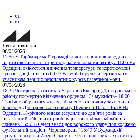
ua
ru
Лента новостей
08/08/2026
12:50
У Тарбунарській громаді за донати від міжнародних
партнерів та організацій придбали шкільний автобус
11:05
На
Одещині очікується зниження температури та короткочасні
грозові дощі: прогноз
09:05
В Ізмаїлі вручили сертифікати
учасникам перших безоплатних курсів гагаузької мови
07/08/2026
18:36
Чотирьох захисників України з Білгород-Дністровського
району посмертно відзначено орденом «За мужність»
18:00
Трагічно обірвалося життя звільненого з полону захисника з
Білгород-Дністровського району Щербини Павла
16:28
На
Одещині 18-річного юнака засудили до дев’яти років за
незаконний обіг психотропів вартістю у кілька мільйонів
гривень
15:56
В Одесі внаслідок ворожого удару пошкоджено
футбольний стадіон “Чорноморець”
15:49
У Буджацькій
громаді відкрили Алею Слави на честь полеглих захисників