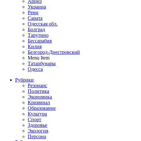
Арциз
Украина
Рени
Сарата
Одесская обл.
Болград
Тарутино
Бессарабия
Килия
Белгород-Днестровский
Menu Item
Татарбунары
Одесса
Рубрики
Резонанс
Политика
Экономика
Криминал
Образование
Культура
Спорт
Здоровье
Экология
Персона