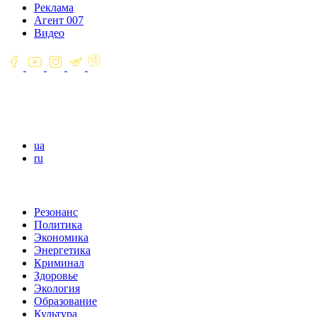
Реклама
Агент 007
Видео
ua
ru
Резонанс
Политика
Экономика
Энергетика
Криминал
Здоровье
Экология
Образование
Культура