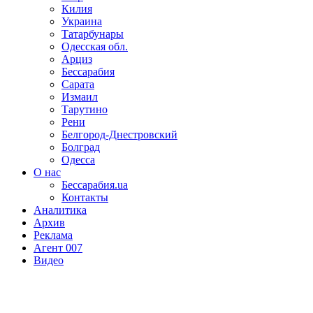
Килия
Украина
Татарбунары
Одесская обл.
Арциз
Бессарабия
Сарата
Измаил
Тарутино
Рени
Белгород-Днестровский
Болград
Одесса
О нас
Бессарабия.ua
Контакты
Аналитика
Архив
Реклама
Агент 007
Видео