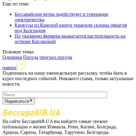
Еще по теме:
Бессарабские ветра задействуют в генерации
электричества
Крокусы из Красной книги украсили склоны оврагов
под Болградом
По указанию фермера выжигается растительность на
острове Кислицкий
Похожие темы:
Одещина
Погода
прогноз погоди
наверх
Подпишись на нашу еженедельную рассылку, чтобы быть в
курсе последних событий. Никакого спама, только актуальные
новости.
Подписаться
На сайте БессарабіЯ.UA вы найдете самые свежие
публикации о жизни Измаила, Рени, Килии, Болграда,
Арциза, Сараты, Татарбунар, Тарутино, Белгорода-