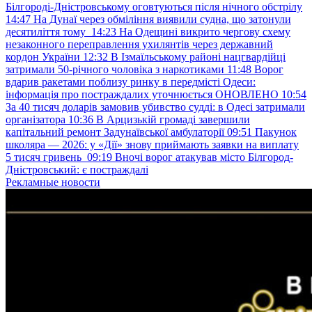
Білгороді-Дністровському оговтуються після нічного обстрілу
14:47
На Дунаї через обміління виявили судна, що затонули
десятиліття тому
14:23
На Одещині викрито чергову схему
незаконного переправлення ухилянтів через державний
кордон України
12:32
В Ізмаїльському районі нацгвардійці
затримали 50-річного чоловіка з наркотиками
11:48
Ворог
вдарив ракетами поблизу ринку в передмісті Одеси:
інформація про постраждалих уточнюється ОНОВЛЕНО
10:54
За 40 тисяч доларів замовив убивство судді: в Одесі затримали
організатора
10:36
В Арцизькій громаді завершили
капітальний ремонт Задунаївської амбулаторії
09:51
Пакунок
школяра — 2026: у «Дії» знову приймають заявки на виплату
5 тисяч гривень
09:19
Вночі ворог атакував місто Білгород-
Дністровський: є постраждалі
Рекламные новости