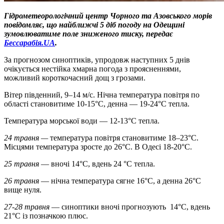
Гідрометеорологічний центр Чорного та Азовського морів
повідомляє, що найближчі 5 діб погоду на Одещині
зумовлюватиме поле зниженого тиску, передає
Бессарабія.UA
.
За прогнозом синоптиків, упродовж наступних 5 днів
очікується нестійка хмарна погода з проясненнями,
можливий короткочасний дощ з грозами.
Вітер південний, 9–14 м/с. Нічна температура повітря по
області становитиме 10-15°C, денна — 19-24°C тепла.
Температура морської води — 12-13°C тепла.
24 травня —
температура повітря становитиме 18–23°C.
Місцями температура зросте до 26°C. В Одесі 18-20°C.
25 травня
— вночі 14°C, вдень 24 °C тепла.
26 травня
— нічна температура сягне 16°C, а денна 26°C
вище нуля.
27-28 травня
— синоптики вночі прогнозують 14°C, вдень
21°C із позначкою плюс.