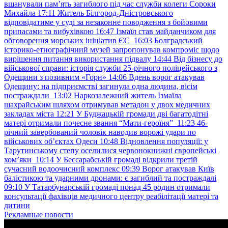
вшанували пам’ять загиблого під час служби колеги Сороки
Михайла
17:11
Житель Білгород-Дністровського
відповідатиме у суді за незаконне поводження з бойовими
припасами та вибухівкою
16:47
Ізмаїл став майданчиком для
обговорення морських ініціатив ЄС
16:03
Болградський
історико-етнографічний музей запропонував компроміс щодо
вирішення питання використання підвалу
14:44
Від бізнесу до
військової справи: історія служби 25-річного поліцейського з
Одещини з позивним «Горн»
14:06
Вдень ворог атакував
Одещину: на підприємстві загинула одна людина, вісім
постраждали
13:02
Наркозалежний житель Ізмаїла
шахрайським шляхом отримував метадон у двох медичних
закладах міста
12:21
У Буджацькій громади дві багатодітні
матері отримали почесне звання “Мати-героїня”
11:23
46-
річний завербований чоловік наводив ворожі удари по
військових обʼєктах Одеси
10:48
Відновлення популяції: у
Тарутинському степу оселилися червонокнижні європейські
хом’яки
10:14
У Бессарабській громаді відкрили третій
сучасний водоочисний комплекс
09:39
Ворог атакував Київ
балістикою та ударними дронами: є загиблий та постраждалі
09:10
У Татарбунарській громаді понад 45 родин отримали
консультації фахівців медичного центру реабілітації матері та
дитини
Рекламные новости