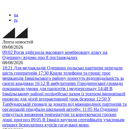
ua
ru
Лента новостей
09/08/2026
09:02
Росія здійснила масовану комбіновану атаку на
Одещину: відомо про 8 постраждалих
08/08/2026
18:21
Для медзакладів Одещини польські партнери передали
шість генераторів
17:30
Крали телефони та гроші: троє
мешканців Ізмаїльського району понесуть відповідальність за
скоєні крадіжки
16:12
В амбулаторіях Городненської громади
покращили умови для пацієнтів і медперсоналу
14:48
В
Ізмаїльському районі поліцейські разом із театром імпровізації
провели для дітей інтерактивний урок безпеки
12:50
У
Тарбунарській громаді за донати від міжнародних партнерів та
організацій придбали шкільний автобус
11:05
На Одещині
очікується зниження температури та короткочасні грозові
дощі: прогноз
09:05
В Ізмаїлі вручили сертифікати учасникам
перших безоплатних курсів гагаузької мови