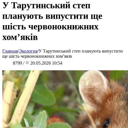
У Тарутинський степ
планують випустити ще
шість червонокнижних
хом’яків
Главная
/
Экология
/
У Тарутинський степ планують випустити
ще шість червонокнижних хом’яків
8799
/
20.05.2026 10:54