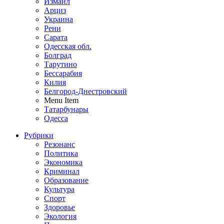
Измаил
Арциз
Украина
Рени
Сарата
Одесская обл.
Болград
Тарутино
Бессарабия
Килия
Белгород-Днестровский
Menu Item
Татарбунары
Одесса
Рубрики
Резонанс
Политика
Экономика
Криминал
Образование
Культура
Спорт
Здоровье
Экология