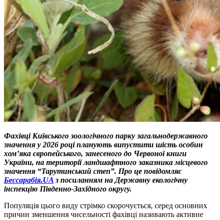
Фахівці Київського зоологічного парку загальнодержавного
значення у 2026 році планують випустити шість особин
хом’яка європейського, занесеного до Червоної книги
України, на території ландшафтного заказника місцевого
значення “Тарутинський степ”. Про це повідомляє
Бессарабія.UA
з посиланням на Державну екологічну
інспекцію Південно-Західного округу.
Популяція цього виду стрімко скорочується, серед основних
причин зменшення чисельності фахівці називають активне