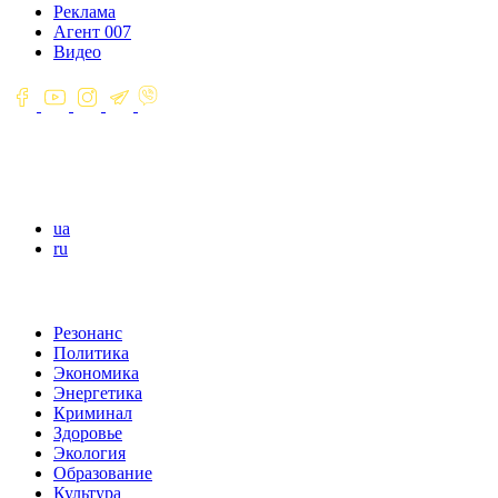
Реклама
Агент 007
Видео
ua
ru
Резонанс
Политика
Экономика
Энергетика
Криминал
Здоровье
Экология
Образование
Культура