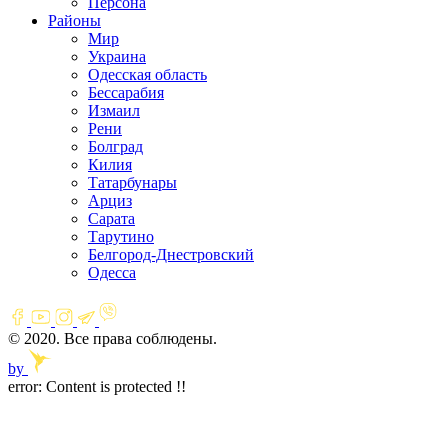
Персона
Районы
Мир
Украина
Одесская область
Бессарабия
Измаил
Рени
Болград
Килия
Татарбунары
Арциз
Сарата
Тарутино
Белгород-Днестровский
Одесса
© 2020. Все права соблюдены.
by
error:
Content is protected !!