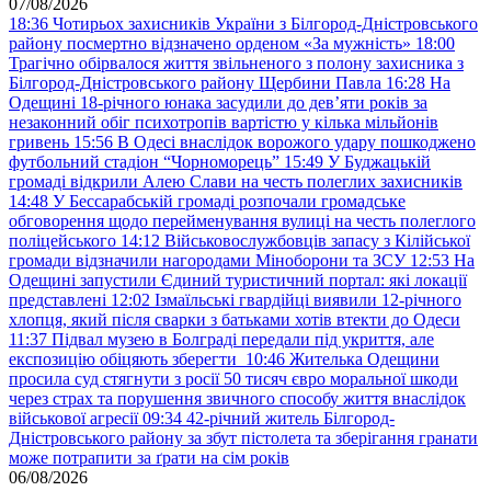
07/08/2026
18:36
Чотирьох захисників України з Білгород-Дністровського
району посмертно відзначено орденом «За мужність»
18:00
Трагічно обірвалося життя звільненого з полону захисника з
Білгород-Дністровського району Щербини Павла
16:28
На
Одещині 18-річного юнака засудили до дев’яти років за
незаконний обіг психотропів вартістю у кілька мільйонів
гривень
15:56
В Одесі внаслідок ворожого удару пошкоджено
футбольний стадіон “Чорноморець”
15:49
У Буджацькій
громаді відкрили Алею Слави на честь полеглих захисників
14:48
У Бессарабській громаді розпочали громадське
обговорення щодо перейменування вулиці на честь полеглого
поліцейського
14:12
Військовослужбовців запасу з Кілійської
громади відзначили нагородами Міноборони та ЗСУ
12:53
На
Одещині запустили Єдиний туристичний портал: які локації
представлені
12:02
Ізмаїльські гвардійці виявили 12-річного
хлопця, який після сварки з батьками хотів втекти до Одеси
11:37
Підвал музею в Болграді передали під укриття, але
експозицію обіцяють зберегти
10:46
Жителька Одещини
просила суд стягнути з росії 50 тисяч євро моральної шкоди
через страх та порушення звичного способу життя внаслідок
військової агресії
09:34
42-річний житель Білгород-
Дністровського району за збут пістолета та зберігання гранати
може потрапити за ґрати на сім років
06/08/2026