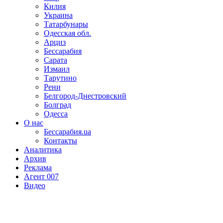
Килия
Украина
Татарбунары
Одесская обл.
Арциз
Бессарабия
Сарата
Измаил
Тарутино
Рени
Белгород-Днестровский
Болград
Одесса
О нас
Бессарабия.ua
Контакты
Аналитика
Архив
Реклама
Агент 007
Видео