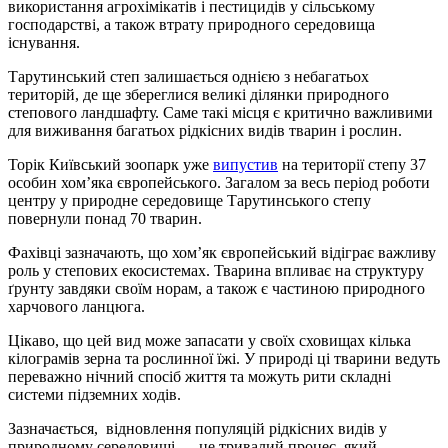
використання агрохімікатів і пестицидів у сільському
господарстві, а також втрату природного середовища
існування.
Тарутинський степ залишається однією з небагатьох
територій, де ще збереглися великі ділянки природного
степового ландшафту. Саме такі місця є критично важливими
для виживання багатьох рідкісних видів тварин і рослин.
Торік Київський зоопарк уже
випустив
на території степу 37
особин хом’яка європейського. Загалом за весь період роботи
центру у природне середовище Тарутинського степу
повернули понад 70 тварин.
Фахівці зазначають, що хом’як європейський відіграє важливу
роль у степових екосистемах. Тварина впливає на структуру
ґрунту завдяки своїм норам, а також є частиною природного
харчового ланцюга.
Цікаво, що цей вид може запасати у своїх сховищах кілька
кілограмів зерна та рослинної їжі. У природі ці тварини ведуть
переважно нічний спосіб життя та можуть рити складні
системи підземних ходів.
Зазначається, відновлення популяцій рідкісних видів у
природному середовищі — це тривалий процес, який