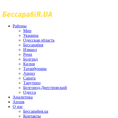
Районы
Мир
Украина
Одесская область
Бессарабия
Измаил
Рени
Болград
Килия
Татарбунары
Арциз
Сарата
Тарутино
Белгород-Днестровский
Одесса
Аналитика
Архив
О нас
Бессарабия.ua
Контакты