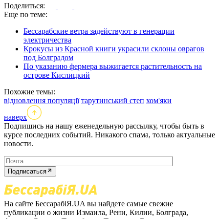
Поделиться:
Еще по теме:
Бессарабские ветра задействуют в генерации
электричества
Крокусы из Красной книги украсили склоны оврагов
под Болградом
По указанию фермера выжигается растительность на
острове Кислицкий
Похожие темы:
відновлення популяції
тарутинський степ
хом'яки
наверх
Подпишись на нашу еженедельную рассылку, чтобы быть в
курсе последних событий. Никакого спама, только актуальные
новости.
Подписаться
На сайте БессарабіЯ.UA вы найдете самые свежие
публикации о жизни Измаила, Рени, Килии, Болграда,