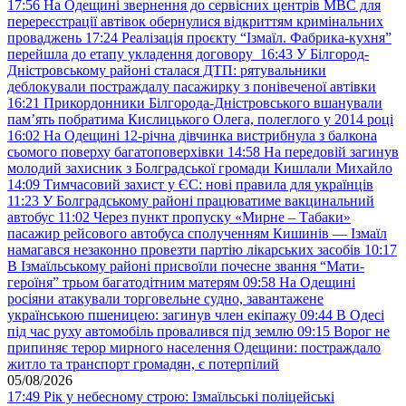
17:56
На Одещині звернення до сервісних центрів МВС для
перереєстрації автівок обернулися відкриттям кримінальних
проваджень
17:24
Реалізація проєкту “Ізмаїл. Фабрика-кухня”
перейшла до етапу укладення договору
16:43
У Білгород-
Дністровському районі сталася ДТП: рятувальники
деблокували постраждалу пасажирку з понівеченої автівки
16:21
Прикордонники Білгорода-Дністровського вшанували
пам’ять побратима Кислицького Олега, полеглого у 2014 році
16:02
На Одещині 12-річна дівчинка вистрибнула з балкона
сьомого поверху багатоповерхівки
14:58
На передовій загинув
молодий захисник з Болградської громади Кишлали Михайло
14:09
Тимчасовий захист у ЄС: нові правила для українців
11:23
У Болградському районі працюватиме вакцинальний
автобус
11:02
Через пункт пропуску «Мирне – Табаки»
пасажир рейсового автобуса сполученням Кишинів — Ізмаїл
намагався незаконно провезти партію лікарських засобів
10:17
В Ізмаїльському районі присвоїли почесне звання “Мати-
героїня” трьом багатодітним матерям
09:58
На Одещині
росіяни атакували торговельне судно, завантажене
українською пшеницею: загинув член екіпажу
09:44
В Одесі
під час руху автомобіль провалився під землю
09:15
Ворог не
припиняє терор мирного населення Одещини: постраждало
житло та транспорт громадян, є потерпілий
05/08/2026
17:49
Рік у небесному строю: Ізмаїльські поліцейські