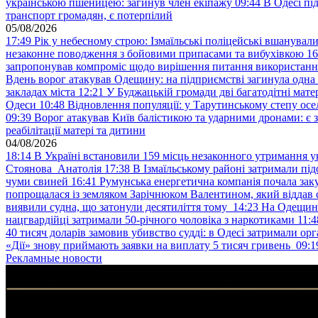
українською пшеницею: загинув член екіпажу
09:44
В Одесі пі
транспорт громадян, є потерпілий
05/08/2026
17:49
Рік у небесному строю: Ізмаїльські поліцейські вшанувал
незаконне поводження з бойовими припасами та вибухівкою
16
запропонував компроміс щодо вирішення питання використанн
Вдень ворог атакував Одещину: на підприємстві загинула одна
закладах міста
12:21
У Буджацькій громади дві багатодітні мат
Одеси
10:48
Відновлення популяції: у Тарутинському степу ос
09:39
Ворог атакував Київ балістикою та ударними дронами: є 
реабілітації матері та дитини
04/08/2026
18:14
В Україні встановили 159 місць незаконного утримання ук
Стоянова Анатолія
17:38
В Ізмаїльському районі затримали під
чуми свиней
16:41
Румунська енергетична компанія почала зак
попрощалася із земляком Зарічнюком Валентином, який віддав 
виявили судна, що затонули десятиліття тому
14:23
На Одещині
нацгвардійці затримали 50-річного чоловіка з наркотиками
11:4
40 тисяч доларів замовив убивство судді: в Одесі затримали орг
«Дії» знову приймають заявки на виплату 5 тисяч гривень
09:1
Рекламные новости