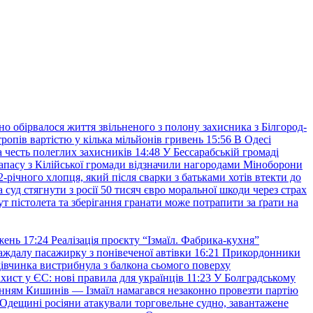
но обірвалося життя звільненого з полону захисника з Білгород-
ропів вартістю у кілька мільйонів гривень
15:56
В Одесі
 честь полеглих захисників
14:48
У Бессарабській громаді
апасу з Кілійської громади відзначили нагородами Міноборони
2-річного хлопця, який після сварки з батьками хотів втекти до
уд стягнути з росії 50 тисяч євро моральної шкоди через страх
т пістолета та зберігання гранати може потрапити за ґрати на
жень
17:24
Реалізація проєкту “Ізмаїл. Фабрика-кухня”
аждалу пасажирку з понівеченої автівки
16:21
Прикордонники
івчинка вистрибнула з балкона сьомого поверху
хист у ЄС: нові правила для українців
11:23
У Болградському
нням Кишинів — Ізмаїл намагався незаконно провезти партію
Одещині росіяни атакували торговельне судно, завантажене