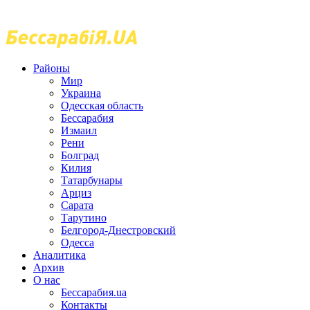
Районы
Мир
Украина
Одесская область
Бессарабия
Измаил
Рени
Болград
Килия
Татарбунары
Арциз
Сарата
Тарутино
Белгород-Днестровский
Одесса
Аналитика
Архив
О нас
Бессарабия.ua
Контакты