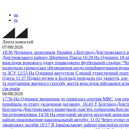
ua
ru
Лента новостей
07/08/2026
18:36
Чотирьох захисників України з Білгород-Дністровського 
Дністровського району Щербини Павла
16:28
На Одещині 18-рі
внаслідок ворожого удару пошкоджено футбольний стадіон “Ч
розпочали громадське обговорення щодо перейменування вулиці
та ЗСУ
12:53
На Одещині запустили Єдиний туристичний портал
Одеси
11:37
Підвал музею в Болграді передали під укриття, ал
та порушення звичного способу життя внаслідок військової агре
сім років
06/08/2026
17:56
На Одещині звернення до сервісних центрів МВС для пер
перейшла до етапу укладення договору
16:43
У Білгород-Дніст
Білгорода-Дністровського вшанували пам’ять побратима Кислиц
багатоповерхівки
14:58
На передовій загинув молодий захисни
районі працюватиме вакцинальний автобус
11:02
Через пункт 
лікарських засобів
10:17
В Ізмаїльському районі присвоїли поч