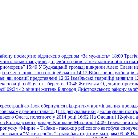
району посмертно відзначено орденом «За мужність»
18:00
Трагіч
чного юнака засудили до дев’яти років за незаконний обіг психот
орноморець”
15:49
У Буджацькій громаді відкрили Алею Слави на
 на честь полеглого поліцейського
14:12
Військовослужбовців з
: які локації представлені
12:02
Ізмаїльські гвардійці виявили 1
е експозицію обіцяють зберегти
10:46
Жителька Одещини просила с
сії
09:34
42-річний житель Білгород-Дністровського району за збу
ереєстрації автівок обернулися відкриттям кримінальних провад
ровському районі сталася ДТП: рятувальники деблокували постр
ького Олега, полеглого у 2014 році
16:02
На Одещині 12-річна д
к з Болградської громади Кишлали Михайло
14:09
Тимчасовий за
пропуску «Мирне – Табаки» пасажир рейсового автобуса сполуче
есне звання “Мати-героїня” трьом багатодітним матерям
09:58
На 