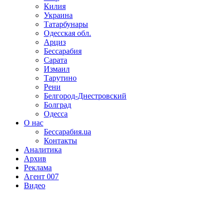
Килия
Украина
Татарбунары
Одесская обл.
Арциз
Бессарабия
Сарата
Измаил
Тарутино
Рени
Белгород-Днестровский
Болград
Одесса
О нас
Бессарабия.ua
Контакты
Аналитика
Архив
Реклама
Агент 007
Видео