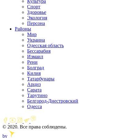
Культура
Спорт
Здоровье
Экология
Персона
Районы
Мир
Украина
Одесская область
Бессарабия
Измаил
Рени
Болград
Килия
Татарбунары
Арциз
Сарата
Тарутино
Белгород-Днестровский
Одесса
© 2020. Все права соблюдены.
by