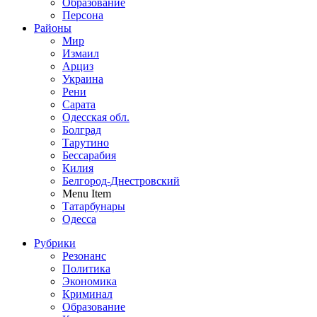
Образование
Персона
Районы
Мир
Измаил
Арциз
Украина
Рени
Сарата
Одесская обл.
Болград
Тарутино
Бессарабия
Килия
Белгород-Днестровский
Menu Item
Татарбунары
Одесса
Рубрики
Резонанс
Политика
Экономика
Криминал
Образование