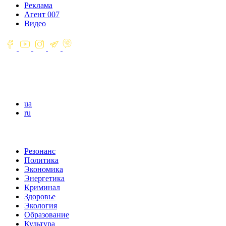
Реклама
Агент 007
Видео
ua
ru
Резонанс
Политика
Экономика
Энергетика
Криминал
Здоровье
Экология
Образование
Культура