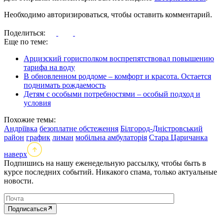
Необходимо авторизироваться, чтобы оставить комментарий.
Поделиться:
Еще по теме:
Арцизский горисполком воспрепятствовал повышению
тарифа на воду
В обновленном роддоме – комфорт и красота. Остается
поднимать рождаемость
Детям с особыми потребностями – особый подход и
условия
Похожие темы:
Андріївка
безоплатне обстеження
Білгород-Дністровський
район
график
лиман
мобільна амбулаторія
Стара Царичанка
наверх
Подпишись на нашу еженедельную рассылку, чтобы быть в
курсе последних событий. Никакого спама, только актуальные
новости.
Подписаться