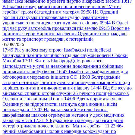
намагався незаконно провезти партію лікарських засобів
10:17
В Ізмаїльському районі присвоїли почесне звання “Мати-
героїня” трьом багатодітним матерям
09:58
На Одещині
росіяни атакували торговельне судно, завантажене
українською пшеницею: загинув член екіпажу
09:44
В Одесі
під час руху автомобіль провалився під землю
09:15
Ворог не
припиняє терор мирного населення Одещини: постраждало
житло та транспорт громадян, є потерпілий
05/08/2026
17:49
Рік у небесному строю: Ізмаїльські поліцейські
вшанували пам’ять загиблого під час служби колеги Сороки
Михайла
17:11
Житель Білгород-Дністровського
відповідатиме у суді за незаконне поводження з бойовими
припасами та вибухівкою
16:47
Ізмаїл став майданчиком для
обговорення морських ініціатив ЄС
16:03
Болградський
історико-етнографічний музей запропонував компроміс щодо
вирішення питання використання підвалу
14:44
Від бізнесу до
військової справи: історія служби 25-річного поліцейського з
Одещини з позивним «Горн»
14:06
Вдень ворог атакував
Одещину: на підприємстві загинула одна людина, вісім
постраждали
13:02
Наркозалежний житель Ізмаїла
шахрайським шляхом отримував метадон у двох медичних
закладах міста
12:21
У Буджацькій громади дві багатодітні
матері отримали почесне звання “Мати-героїня”
11:23
46-
річний завербований чоловік наводив ворожі удари по