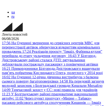
ua
ru
Лента новостей
06/08/2026
17:56
На Одещині звернення до сервісних центрів МВС для
перереєстрації автівок обернулися відкриттям кримінальних
проваджень
17:24
Реалізація проєкту “Ізмаїл. Фабрика-кухня”
перейшла до етапу укладення договору
16:43
У Білгород-
Дністровському районі сталася ДТП: рятувальники
деблокували постраждалу пасажирку з понівеченої автівки
16:21
Прикордонники Білгорода-Дністровського вшанували
пам’ять побратима Кислицького Олега, полеглого у 2014 році
16:02
На Одещині 12-річна дівчинка вистрибнула з балкона
сьомого поверху багатоповерхівки
14:58
На передовій загинув
молодий захисник з Болградської громади Кишлали Михайло
14:09
Тимчасовий захист у ЄС: нові правила для українців
11:23
У Болградському районі працюватиме вакцинальний
автобус
11:02
Через пункт пропуску «Мирне – Табаки»
пасажир рейсового автобуса сполученням Кишинів — Ізмаїл