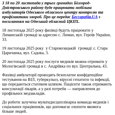
З 18 по 20 листопада у трьох громадах Білгород-
Дністровського району буде працювати мобільна
амбулаторія Одеського обласного центру контролю та
профілактики хвороб. Про це передає
Бессарабія.UA
з
посиланням на Одеський обласний ЦКПХ.
18 листопада 2025 року фахівці будуть працювати у
Лиманській громаді за адресою с. Лиман, вул. Героїв України,
33.
19 листопада 2025 року у Старокозацькій громаді: с. Стара
Царичанка, вул. Садова, 3.
20 листопада 2025 року послуги медиків можна отримати у
Мологівській громаді в с. Андріївка по вул. Центральна, 43.
Фахівці амбулаторії проводять безоплатне конфіденційне
тестування на ВІЛ, туберкульоз, вірусні гепатити та інфекції,
що передаються статевим шляхом. Пацієнти також отримають
консультації лікарів, а у разі потреби — направлення до
профільних медзакладів.
До роботи залучена мультидисциплінарна команда медиків і
соціальних працівників, що допомагає охопити якомога
більше людей.