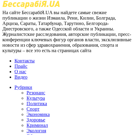
На сайте БессарабіЯ.UA вы найдете самые свежие
публикации о жизни Измаила, Рени, Килии, Болграда,
Арциза, Сараты, Татарбунар, Тарутино, Белгорода-
Днестровского, а также Одесской области и Украины.
Журналистские расследования, авторские публикации, пресс-
конференции ключевых фигур органов власти, эксклюзивные
новости из сфер здравохранения, образования, спорта и
культуры – все это есть на страницах сайта
Контакты
Прайс
О нас
Видео
Рубрики
Резонанс
Культура
Политика
Спорт
Экономика
Здоровье
Криминал
Экология