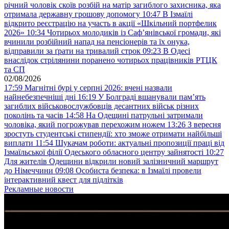
річний чоловік скоїв розбій на матір загиблого захисника, яка
отримала державну грошову допомогу
10:47
В Ізмаїлі
відкрито реєстрацію на участь в акції «Шкільний портфелик
2026»
10:34
Чотирьох молодиків із Саф’янівської громади, які
вчинили розбійний напад на пенсіонерів та їх онука,
відправили за ґрати на тривалий строк
09:23
В Одесі
внаслідок стрілянини поранено чотирьох працівників РТЦК
та СП
02/08/2026
17:59
Магнітні бурі у серпні 2026: вчені назвали
найнебезпечніші дні
16:19
У Болграді вшанували пам’ять
загиблих військовослужбовців десантних військ різних
поколінь та часів
14:58
На Одещині патрульні затримали
чоловіка, який погрожував перехожим ножем
13:26
З вересня
зростуть студентські стипендії: хто зможе отримати найбільші
виплати
11:54
Шукачам роботи: актуальні пропозиції праці від
Ізмаїльської філії Одеського обласного центру зайнятості
10:27
Для жителів Одещини відкрили новий залізничний маршрут
до Німеччини
09:08
Особиста безпека: в Ізмаїлі провели
інтерактивний квест для підлітків
Рекламные новости