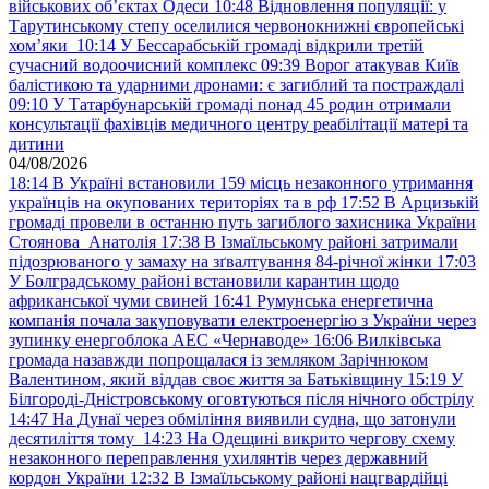
військових обʼєктах Одеси
10:48
Відновлення популяції: у
Тарутинському степу оселилися червонокнижні європейські
хом’яки
10:14
У Бессарабській громаді відкрили третій
сучасний водоочисний комплекс
09:39
Ворог атакував Київ
балістикою та ударними дронами: є загиблий та постраждалі
09:10
У Татарбунарській громаді понад 45 родин отримали
консультації фахівців медичного центру реабілітації матері та
дитини
04/08/2026
18:14
В Україні встановили 159 місць незаконного утримання
українців на окупованих територіях та в рф
17:52
В Арцизькій
громаді провели в останню путь загиблого захисника України
Стоянова Анатолія
17:38
В Ізмаїльському районі затримали
підозрюваного у замаху на зґвалтування 84-річної жінки
17:03
У Болградському районі встановили карантин щодо
африканської чуми свиней
16:41
Румунська енергетична
компанія почала закуповувати електроенергію з України через
зупинку енергоблока АЕС «Чернаводе»
16:06
Вилківська
громада назавжди попрощалася із земляком Зарічнюком
Валентином, який віддав своє життя за Батьківщину
15:19
У
Білгороді-Дністровському оговтуються після нічного обстрілу
14:47
На Дунаї через обміління виявили судна, що затонули
десятиліття тому
14:23
На Одещині викрито чергову схему
незаконного переправлення ухилянтів через державний
кордон України
12:32
В Ізмаїльському районі нацгвардійці