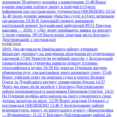
затримали 50-річного чоловіка з наркотиками
11:48
Ворог
вдарив ракетами поблизу ринку в передмісті Одеси:
інформація про постраждалих уточнюється ОНОВЛЕНО
10:54
За 40 тисяч доларів замовив убивство судді: в Одесі затримали
організатора
10:36
В Арцизькій громаді завершили
капітальний ремонт Задунаївської амбулаторії
09:51
Пакунок
школяра — 2026: у «Дії» знову приймають заявки на виплату
5 тисяч гривень
09:19
Вночі ворог атакував місто Білгород-
Дністровський: є постраждалі
03/08/2026
18:01
Два медзаклади Ізмаїльського району отримали
фінансову допомогу на придбання обладнання від румунських
партнерів
17:04
Укриття чи музейний простір: у Болградській
громаді виникла суперечка навколо підвалу історико-
етнографічного музею
16:39
На дорогах Одещини вводять
обмеження руху для вантажівок через аномальну спеку
15:46
Ворог здійснив атаку на цивільні судна в портах Великої
Одеси та Дунайського регіону: пошкоджено буксир
14:37
Через два роки після загибелі у Білгород-Дністровському
районі попрощаються із захисником Гриценком Сергієм
14:21
На Одещині водійка авто наїхала на свого однорічного сина:
дитина загинула на місці
12:59
Ворог атакував Одещину: є
постраждалі ОНОВЛЕНО
12:46
У Болградському районі
відремонтують дорогу до пропускного пункту «Виноградівка
— Вулканешти»
11:22
У Білгород-Дністровському районі 24-