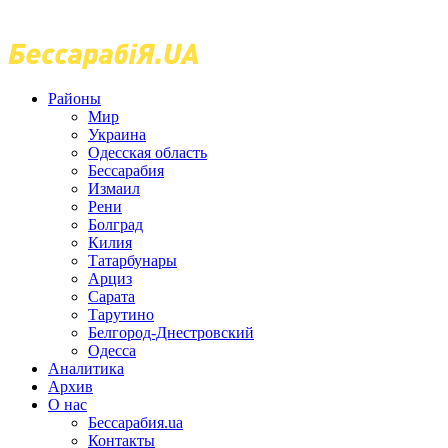
Районы
Мир
Украина
Одесская область
Бессарабия
Измаил
Рени
Болград
Килия
Татарбунары
Арциз
Сарата
Тарутино
Белгород-Днестровский
Одесса
Аналитика
Архив
О нас
Бессарабия.ua
Контакты