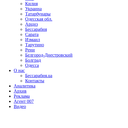
Килия
Украина
Татарбунары
Одесская обл.
Арциз
Бессарабия
Сарата
Измаил
Тарутино
Рени
Белгород-Днестровский
Болград
Одесса
О нас
Бессарабия.ua
Контакты
Аналитика
Архив
Реклама
Агент 007
Видео