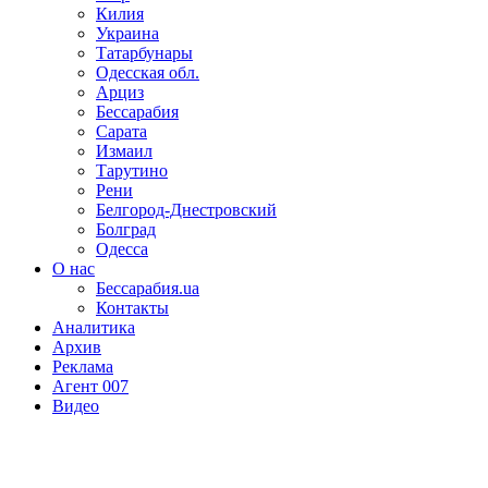
Килия
Украина
Татарбунары
Одесская обл.
Арциз
Бессарабия
Сарата
Измаил
Тарутино
Рени
Белгород-Днестровский
Болград
Одесса
О нас
Бессарабия.ua
Контакты
Аналитика
Архив
Реклама
Агент 007
Видео