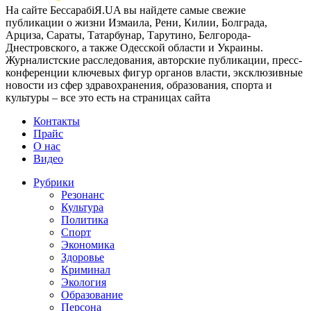
На сайте БессарабіЯ.UA вы найдете самые свежие
публикации о жизни Измаила, Рени, Килии, Болграда,
Арциза, Сараты, Татарбунар, Тарутино, Белгорода-
Днестровского, а также Одесской области и Украины.
Журналистские расследования, авторские публикации, пресс-
конференции ключевых фигур органов власти, эксклюзивные
новости из сфер здравохранения, образования, спорта и
культуры – все это есть на страницах сайта
Контакты
Прайс
О нас
Видео
Рубрики
Резонанс
Культура
Политика
Спорт
Экономика
Здоровье
Криминал
Экология
Образование
Персона