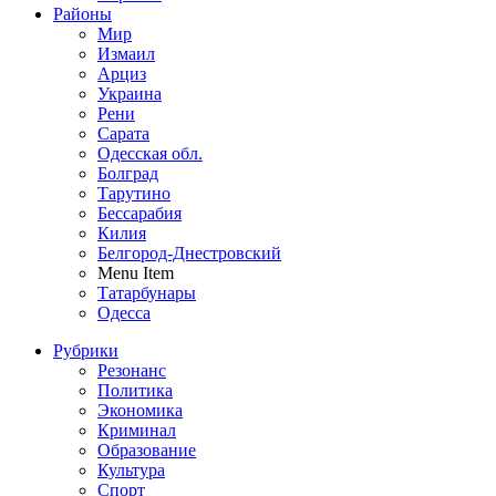
Районы
Мир
Измаил
Арциз
Украина
Рени
Сарата
Одесская обл.
Болград
Тарутино
Бессарабия
Килия
Белгород-Днестровский
Menu Item
Татарбунары
Одесса
Рубрики
Резонанс
Политика
Экономика
Криминал
Образование
Культура
Спорт