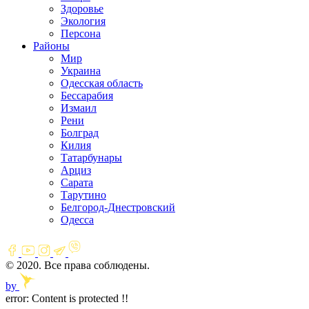
Здоровье
Экология
Персона
Районы
Мир
Украина
Одесская область
Бессарабия
Измаил
Рени
Болград
Килия
Татарбунары
Арциз
Сарата
Тарутино
Белгород-Днестровский
Одесса
© 2020. Все права соблюдены.
by
error:
Content is protected !!