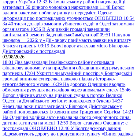
кордон України
12:32
В Ізмаїльському районі нацгвардійці
затримали 50-річного чоловіка з наркотиками
11:48
Ворог
вдарив ракетами поблизу ринку в передмісті Одеси:
інформація про постраждалих уточнюється ОНОВЛЕНО
10:54
За 40 тисяч доларів замовив убивство судді: в Одесі затримали
організатора
10:36
В Арцизькій громаді завершили
капітальний ремонт Задунаївської амбулаторії
09:51
Пакунок
школяра — 2026: у «Дії» знову приймають заявки на виплату
5 тисяч гривень
09:19
Вночі ворог атакував місто Білгород-
Дністровський: є постраждалі
03/08/2026
18:01
Два медзаклади Ізмаїльського району отримали
фінансову допомогу на придбання обладнання від румунських
партнерів
17:04
Укриття чи музейний простір: у Болградській
громаді виникла суперечка навколо підвалу історико-
етнографічного музею
16:39
На дорогах Одещини вводять
обмеження руху для вантажівок через аномальну спеку
15:46
Ворог здійснив атаку на цивільні судна в портах Великої
Одеси та Дунайського регіону: пошкоджено буксир
14:37
Через два роки після загибелі у Білгород-Дністровському
районі попрощаються із захисником Гриценком Сергієм
14:21
На Одещині водійка авто наїхала на свого однорічного сина:
дитина загинула на місці
12:59
Ворог атакував Одещину: є
постраждалі ОНОВЛЕНО
12:46
У Болградському районі
відремонтують дорогу до пропускного пункту «Виноградівка