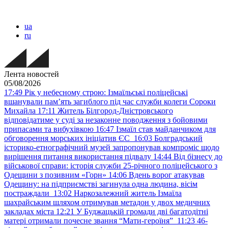
ua
ru
Лента новостей
05/08/2026
17:49
Рік у небесному строю: Ізмаїльські поліцейські
вшанували пам’ять загиблого під час служби колеги Сороки
Михайла
17:11
Житель Білгород-Дністровського
відповідатиме у суді за незаконне поводження з бойовими
припасами та вибухівкою
16:47
Ізмаїл став майданчиком для
обговорення морських ініціатив ЄС
16:03
Болградський
історико-етнографічний музей запропонував компроміс щодо
вирішення питання використання підвалу
14:44
Від бізнесу до
військової справи: історія служби 25-річного поліцейського з
Одещини з позивним «Горн»
14:06
Вдень ворог атакував
Одещину: на підприємстві загинула одна людина, вісім
постраждали
13:02
Наркозалежний житель Ізмаїла
шахрайським шляхом отримував метадон у двох медичних
закладах міста
12:21
У Буджацькій громади дві багатодітні
матері отримали почесне звання “Мати-героїня”
11:23
46-