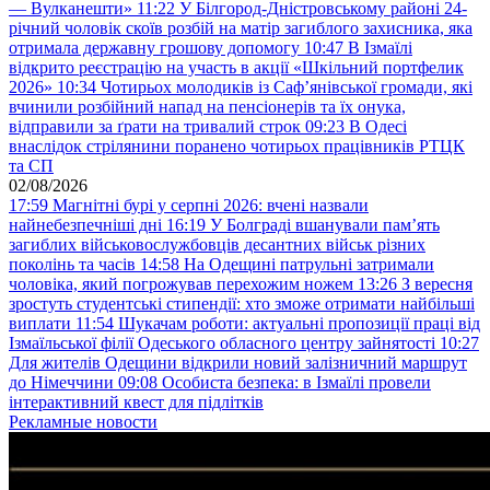
— Вулканешти»
11:22
У Білгород-Дністровському районі 24-
річний чоловік скоїв розбій на матір загиблого захисника, яка
отримала державну грошову допомогу
10:47
В Ізмаїлі
відкрито реєстрацію на участь в акції «Шкільний портфелик
2026»
10:34
Чотирьох молодиків із Саф’янівської громади, які
вчинили розбійний напад на пенсіонерів та їх онука,
відправили за ґрати на тривалий строк
09:23
В Одесі
внаслідок стрілянини поранено чотирьох працівників РТЦК
та СП
02/08/2026
17:59
Магнітні бурі у серпні 2026: вчені назвали
найнебезпечніші дні
16:19
У Болграді вшанували пам’ять
загиблих військовослужбовців десантних військ різних
поколінь та часів
14:58
На Одещині патрульні затримали
чоловіка, який погрожував перехожим ножем
13:26
З вересня
зростуть студентські стипендії: хто зможе отримати найбільші
виплати
11:54
Шукачам роботи: актуальні пропозиції праці від
Ізмаїльської філії Одеського обласного центру зайнятості
10:27
Для жителів Одещини відкрили новий залізничний маршрут
до Німеччини
09:08
Особиста безпека: в Ізмаїлі провели
інтерактивний квест для підлітків
Рекламные новости