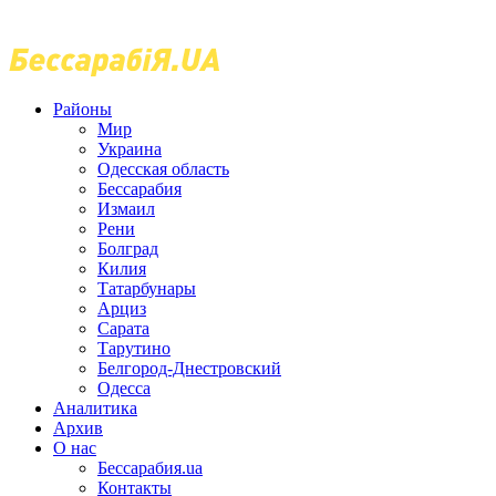
Районы
Мир
Украина
Одесская область
Бессарабия
Измаил
Рени
Болград
Килия
Татарбунары
Арциз
Сарата
Тарутино
Белгород-Днестровский
Одесса
Аналитика
Архив
О нас
Бессарабия.ua
Контакты