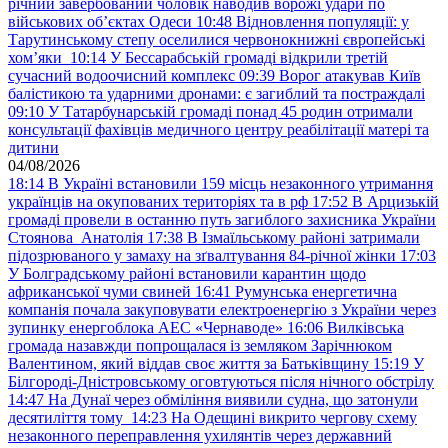
річний завербований чоловік наводив ворожі удари по
військових обʼєктах Одеси
10:48
Відновлення популяції: у
Тарутинському степу оселилися червонокнижні європейські
хом’яки
10:14
У Бессарабській громаді відкрили третій
сучасний водоочисний комплекс
09:39
Ворог атакував Київ
балістикою та ударними дронами: є загиблий та постраждалі
09:10
У Татарбунарській громаді понад 45 родин отримали
консультації фахівців медичного центру реабілітації матері та
дитини
04/08/2026
18:14
В Україні встановили 159 місць незаконного утримання
українців на окупованих територіях та в рф
17:52
В Арцизькій
громаді провели в останню путь загиблого захисника України
Стоянова Анатолія
17:38
В Ізмаїльському районі затримали
підозрюваного у замаху на зґвалтування 84-річної жінки
17:03
У Болградському районі встановили карантин щодо
африканської чуми свиней
16:41
Румунська енергетична
компанія почала закуповувати електроенергію з України через
зупинку енергоблока АЕС «Чернаводе»
16:06
Вилківська
громада назавжди попрощалася із земляком Зарічнюком
Валентином, який віддав своє життя за Батьківщину
15:19
У
Білгороді-Дністровському оговтуються після нічного обстрілу
14:47
На Дунаї через обміління виявили судна, що затонули
десятиліття тому
14:23
На Одещині викрито чергову схему
незаконного переправлення ухилянтів через державний