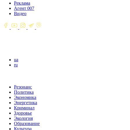
Реклама
Агент 007
Видео
ua
ru
Резонанс
Политика
Экономика
Энергетика
Криминал
Здоровье
Экология
Образование
Культура