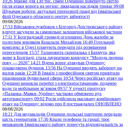
10:26
Майже для 130 тис. сімей Одещини повернуто світло
після атаки ворога на регіон: ліквідація наслідків триває
09:08
Шукачам роботи: актуальні пропозиції праці від Ізмаїльської
філії Одеського обласного центру зайнятості
09/08/2026
17:53
Військовослужбовця з Білгород-Дністровського району
вдруге засудили за самовільне залишення військової частини
17:11
У Болградській громаді оголошено День жалоби за
полеглим земляком Кишлали Михайлом
16:49
Готельний
комплекс в Одесі планують передати під розміщення
переселенців
15:57
Талановита скрипалька з Бахмута, яка
живе в Болграді, стала лауреаткою конкурсу “Молода людина
року — 2026”
14:21
Вдень ворог атакував Одещину:
пошкоджено будинок
13:56
На Одещині вводять заборону на
вилов раків
12:28
В Ізмаїлі з професійним святом привітали
працівників будівельної сфери
10:54
Через російську атаку на
Одещині виникли перебої з електропостачанням, подачею
води та мобільним звʼязком
09:57
У пункті пропуску
«Паланка–Маяки–Удобне» частково обмежено рух
автотранспорту
09:02
Росія здійснила масовану комбіновану
атаку на Одещину: відомо про 8 постраждалих ОНОВЛЕНО
08/08/2026
18:21
Для медзакладів Одещини польські партнери передали
шість генераторів
17:30
Крали телефони та гроші: троє
мешканців Ізмаїльського району понесуть відповідальність за