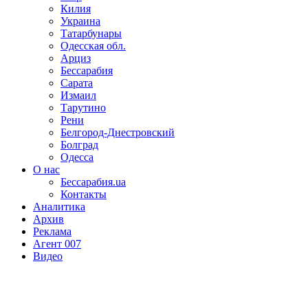
Килия
Украина
Татарбунары
Одесская обл.
Арциз
Бессарабия
Сарата
Измаил
Тарутино
Рени
Белгород-Днестровский
Болград
Одесса
О нас
Бессарабия.ua
Контакты
Аналитика
Архив
Реклама
Агент 007
Видео