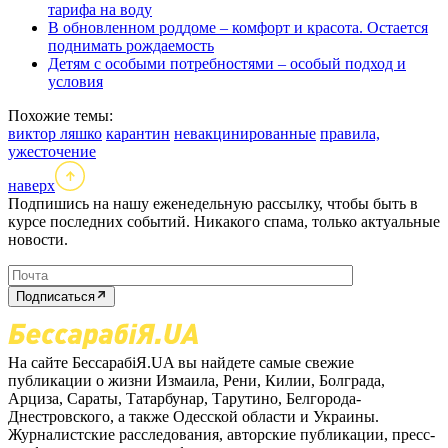
тарифа на воду
В обновленном роддоме – комфорт и красота. Остается
поднимать рождаемость
Детям с особыми потребностями – особый подход и
условия
Похожие темы:
виктор ляшко
карантин
невакцинированные
правила,
ужесточение
наверх
Подпишись на нашу еженедельную рассылку, чтобы быть в
курсе последних событий. Никакого спама, только актуальные
новости.
Подписаться
На сайте БессарабіЯ.UA вы найдете самые свежие
публикации о жизни Измаила, Рени, Килии, Болграда,
Арциза, Сараты, Татарбунар, Тарутино, Белгорода-
Днестровского, а также Одесской области и Украины.
Журналистские расследования, авторские публикации, пресс-