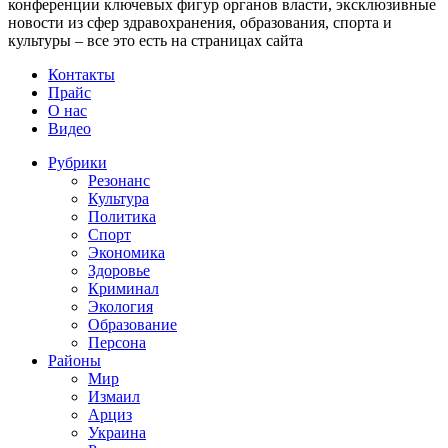
конференции ключевых фигур органов власти, эксклюзивные
новости из сфер здравохранения, образования, спорта и
культуры – все это есть на страницах сайта
Контакты
Прайс
О нас
Видео
Рубрики
Резонанс
Культура
Политика
Спорт
Экономика
Здоровье
Криминал
Экология
Образование
Персона
Районы
Мир
Измаил
Арциз
Украина