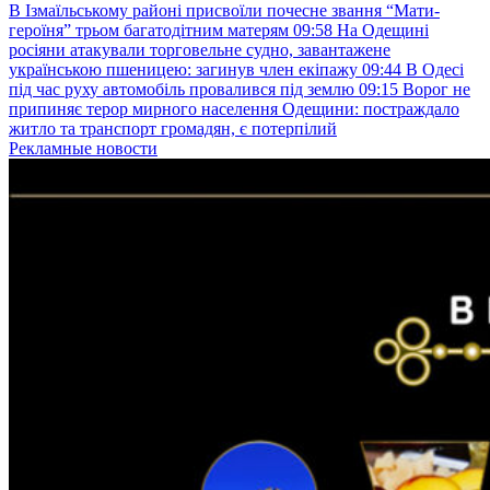
В Ізмаїльському районі присвоїли почесне звання “Мати-
героїня” трьом багатодітним матерям
09:58
На Одещині
росіяни атакували торговельне судно, завантажене
українською пшеницею: загинув член екіпажу
09:44
В Одесі
під час руху автомобіль провалився під землю
09:15
Ворог не
припиняє терор мирного населення Одещини: постраждало
житло та транспорт громадян, є потерпілий
Рекламные новости