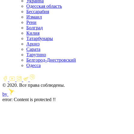
Украина
Одесская область
Бессарабия
Измаил
Рени
Болград
Килия
Татарбунары
Арциз
Сарата
Тарутино
Белгород-Днестровский
Одесса
© 2020. Все права соблюдены.
by
error:
Content is protected !!