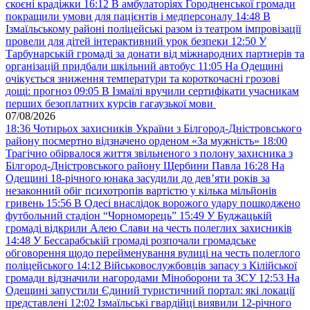
скоєні крадіжки
16:12
В амбулаторіях Городненської громади
покращили умови для пацієнтів і медперсоналу
14:48
В
Ізмаїльському районі поліцейські разом із театром імпровізації
провели для дітей інтерактивний урок безпеки
12:50
У
Тарбунарській громаді за донати від міжнародних партнерів та
організацій придбали шкільний автобус
11:05
На Одещині
очікується зниження температури та короткочасні грозові
дощі: прогноз
09:05
В Ізмаїлі вручили сертифікати учасникам
перших безоплатних курсів гагаузької мови
07/08/2026
18:36
Чотирьох захисників України з Білгород-Дністровського
району посмертно відзначено орденом «За мужність»
18:00
Трагічно обірвалося життя звільненого з полону захисника з
Білгород-Дністровського району Щербини Павла
16:28
На
Одещині 18-річного юнака засудили до дев’яти років за
незаконний обіг психотропів вартістю у кілька мільйонів
гривень
15:56
В Одесі внаслідок ворожого удару пошкоджено
футбольний стадіон “Чорноморець”
15:49
У Буджацькій
громаді відкрили Алею Слави на честь полеглих захисників
14:48
У Бессарабській громаді розпочали громадське
обговорення щодо перейменування вулиці на честь полеглого
поліцейського
14:12
Військовослужбовців запасу з Кілійської
громади відзначили нагородами Міноборони та ЗСУ
12:53
На
Одещині запустили Єдиний туристичний портал: які локації
представлені
12:02
Ізмаїльські гвардійці виявили 12-річного