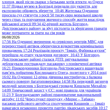
хлопця, який після сварки з батьками хотів втекти до Одеси
11:37
Підвал музею в Болграді передали під укриття, але
експозицію обіцяють зберегти
10:46
Жителька Одещини
просила суд стягнути з росії 50 тисяч євро моральної шкоди
через страх та порушення звичного способу життя внаслідок
військової агресії
09:34
42-річний житель Білгород-
Дністровського району за збут пістолета та зберігання гранати
може потрапити за ґрати на сім років
06/08/2026
17:56
На Одещині звернення до сервісних центрів МВС для
перереєстрації автівок обернулися відкриттям кримінальних
проваджень
17:24
Реалізація проєкту “Ізмаїл. Фабрика-кухня”
перейшла до етапу укладення договору
16:43
У Білгород-
Дністровському районі сталася ДТП: рятувальники
деблокували постраждалу пасажирку з понівеченої автівки
16:21
Прикордонники Білгорода-Дністровського вшанували
пам’ять побратима Кислицького Олега, полеглого у 2014 році
16:02
На Одещині 12-річна дівчинка вистрибнула з балкона
сьомого поверху багатоповерхівки
14:58
На передовій загинув
молодий захисник з Болградської громади Кишлали Михайло
14:09
Тимчасовий захист у ЄС: нові правила для українців
11:23
У Болградському районі працюватиме вакцинальний
автобус
11:02
Через пункт пропуску «Мирне – Табаки»
пасажир рейсового автобуса сполученням Кишинів — Ізмаїл
намагався незаконно провезти партію лікарських засобів
10:17