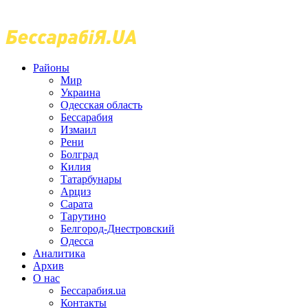
Районы
Мир
Украина
Одесская область
Бессарабия
Измаил
Рени
Болград
Килия
Татарбунары
Арциз
Сарата
Тарутино
Белгород-Днестровский
Одесса
Аналитика
Архив
О нас
Бессарабия.ua
Контакты