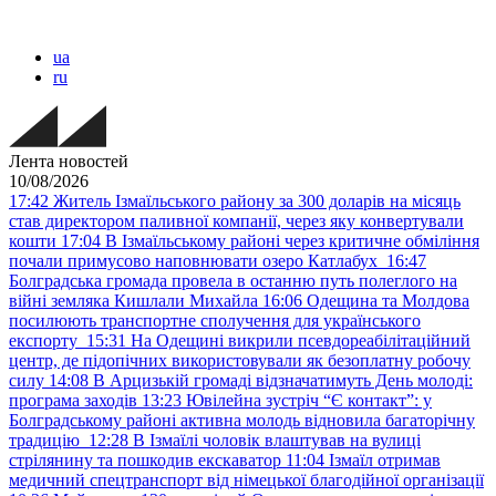
ua
ru
Лента новостей
10/08/2026
17:42
Житель Ізмаїльського району за 300 доларів на місяць
став директором паливної компанії, через яку конвертували
кошти
17:04
В Ізмаїльському районі через критичне обміління
почали примусово наповнювати озеро Катлабух
16:47
Болградська громада провела в останню путь полеглого на
війні земляка Кишлали Михайла
16:06
Одещина та Молдова
посилюють транспортне сполучення для українського
експорту
15:31
На Одещині викрили псевдореабілітаційний
центр, де підопічних використовували як безоплатну робочу
силу
14:08
В Арцизькій громаді відзначатимуть День молоді:
програма заходів
13:23
Ювілейна зустріч “Є контакт”: у
Болградському районі активна молодь відновила багаторічну
традицію
12:28
В Ізмаїлі чоловік влаштував на вулиці
стрілянину та пошкодив екскаватор
11:04
Ізмаїл отримав
медичний спецтранспорт від німецької благодійної організації