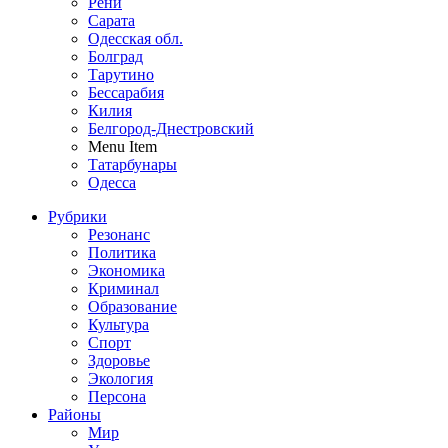
Рени
Сарата
Одесская обл.
Болград
Тарутино
Бессарабия
Килия
Белгород-Днестровский
Menu Item
Татарбунары
Одесса
Рубрики
Резонанс
Политика
Экономика
Криминал
Образование
Культура
Спорт
Здоровье
Экология
Персона
Районы
Мир