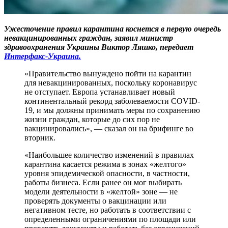
Ужесточение правил карантина коснется в первую очередь
невакцинированных граждан, заявил министр
здравоохранения Украины Виктор Ляшко, передает
Интерфакс-Украина.
«Правительство вынуждено пойти на карантин
для невакцинированных, поскольку коронавирус
не отступает. Европа устанавливает новый
континентальный рекорд заболеваемости COVID-
19, и мы должны принимать меры по сохранению
жизни граждан, которые до сих пор не
вакцинировались», — сказал он на брифинге во
вторник.
«Наибольшее количество изменений в правилах
карантина касается режима в зонах «желтого»
уровня эпидемической опасности, в частности,
работы бизнеса. Если ранее он мог выбирать
модели деятельности в «желтой» зоне — не
проверять документы о вакцинации или
негативном тесте, но работать в соответствии с
определенными ограничениями по площади или