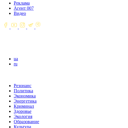
Реклама
Агент 007
Видео
ua
ru
Резонанс
Политика
Экономика
Энергетика
Криминал
Здоровье
Экология
Образование
Культура