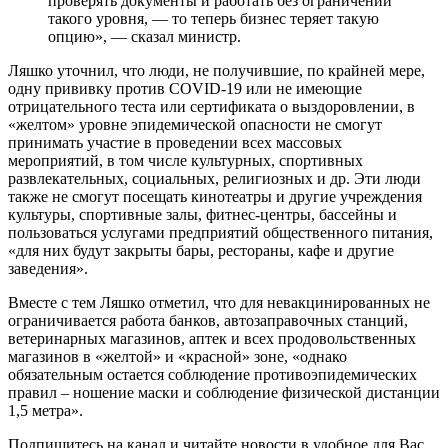
проверять документы и работать без ограничений
такого уровня, — то теперь бизнес теряет такую
опцию», — сказал министр.
Ляшко уточнил, что люди, не получившие, по крайней мере,
одну прививку против COVID-19 или не имеющие
отрицательного теста или сертификата о выздоровлении, в
«желтом» уровне эпидемической опасности не смогут
принимать участие в проведении всех массовых
мероприятий, в том числе культурных, спортивных
развлекательных, социальных, религиозных и др. Эти люди
также не смогут посещать кинотеатры и другие учреждения
культуры, спортивные залы, фитнес-центры, бассейны и
пользоваться услугами предприятий общественного питания,
«для них будут закрыты бары, рестораны, кафе и другие
заведения».
Вместе с тем Ляшко отметил, что для невакцинированных не
ограничивается работа банков, автозаправочных станций,
ветеринарных магазинов, аптек и всех продовольственных
магазинов в «желтой» и «красной» зоне, «однако
обязательным остается соблюдение противоэпидемических
правил – ношение маски и соблюдение физической дистанции
1,5 метра».
Подпишитесь на канал и читайте новости в удобное для Вас