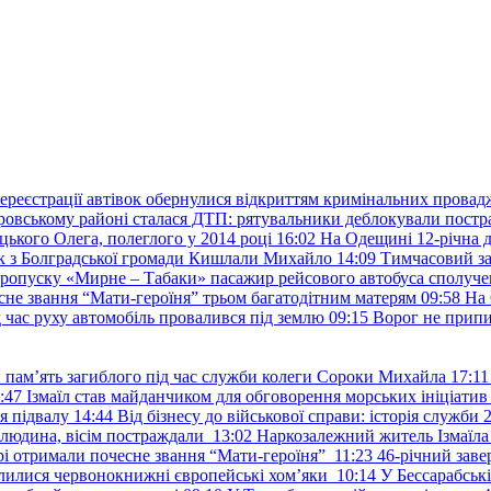
ереєстрації автівок обернулися відкриттям кримінальних провад
ровському районі сталася ДТП: рятувальники деблокували постр
ького Олега, полеглого у 2014 році
16:02
На Одещині 12-річна д
к з Болградської громади Кишлали Михайло
14:09
Тимчасовий за
пропуску «Мирне – Табаки» пасажир рейсового автобуса сполуче
есне звання “Мати-героїня” трьом багатодітним матерям
09:58
На 
д час руху автомобіль провалився під землю
09:15
Ворог не припи
и пам’ять загиблого під час служби колеги Сороки Михайла
17:11
:47
Ізмаїл став майданчиком для обговорення морських ініціати
я підвалу
14:44
Від бізнесу до військової справи: історія служб
 людина, вісім постраждали
13:02
Наркозалежний житель Ізмаїл
ері отримали почесне звання “Мати-героїня”
11:23
46-річний заве
елилися червонокнижні європейські хом’яки
10:14
У Бессарабськ