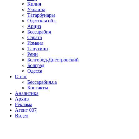
Килия
Украина
Татарбунары
Одесская обл.
Арциз
Бессарабия
Сарата
Измаил
Тарутино
Рени
Белгород-Днестровский
Болград
Одесса
О нас
Бессарабия.ua
Контакты
Аналитика
Архив
Реклама
Агент 007
Видео