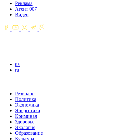
Реклама
Агент 007
Видео
ua
ru
Резонанс
Политика
Экономика
Энергетика
Криминал
Здоровье
Экология
Образование
Культура