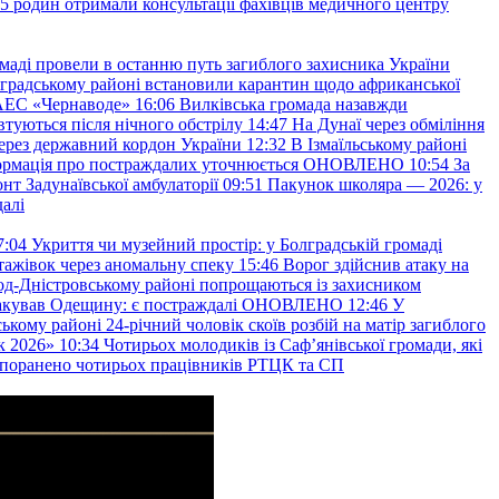
45 родин отримали консультації фахівців медичного центру
маді провели в останню путь загиблого захисника України
градському районі встановили карантин щодо африканської
 АЕС «Чернаводе»
16:06
Вилківська громада назавжди
втуються після нічного обстрілу
14:47
На Дунаї через обміління
ерез державний кордон України
12:32
В Ізмаїльському районі
інформація про постраждалих уточнюється ОНОВЛЕНО
10:54
За
т Задунаївської амбулаторії
09:51
Пакунок школяра — 2026: у
далі
7:04
Укриття чи музейний простір: у Болградській громаді
ажівок через аномальну спеку
15:46
Ворог здійснив атаку на
ород-Дністровському районі попрощаються із захисником
акував Одещину: є постраждалі ОНОВЛЕНО
12:46
У
ькому районі 24-річний чоловік скоїв розбій на матір загиблого
к 2026»
10:34
Чотирьох молодиків із Саф’янівської громади, які
и поранено чотирьох працівників РТЦК та СП