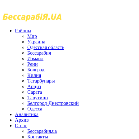
Районы
Мир
Украина
Одесская область
Бессарабия
Измаил
Рени
Болград
Килия
Татарбунары
Арциз
Сарата
Тарутино
Белгород-Днестровский
Одесса
Аналитика
Архив
О нас
Бессарабия.ua
Контакты