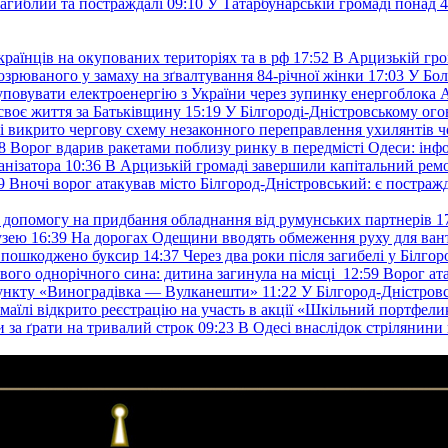
загиблий та постраждалі
09:10
У Татарбунарській громаді понад 
раїнців на окупованих територіях та в рф
17:52
В Арцизькій гро
озрюваного у замаху на зґвалтування 84-річної жінки
17:03
У Бол
уповувати електроенергію з України через зупинку енергоблока
своє життя за Батьківщину
15:19
У Білгороді-Дністровському ого
 викрито чергову схему незаконного переправлення ухилянтів ч
8
Ворог вдарив ракетами поблизу ринку в передмісті Одеси: 
анізатора
10:36
В Арцизькій громаді завершили капітальний ремон
9
Вночі ворог атакував місто Білгород-Дністровський: є постраж
у допомогу на придбання обладнання від румунських партнерів
1
узею
16:39
На дорогах Одещини вводять обмеження руху для вант
: пошкоджено буксир
14:37
Через два роки після загибелі у Білг
свого однорічного сина: дитина загинула на місці
12:59
Ворог ат
пункту «Виноградівка — Вулканешти»
11:22
У Білгород-Дністровс
змаїлі відкрито реєстрацію на участь в акції «Шкільний портфели
и за ґрати на тривалий строк
09:23
В Одесі внаслідок стрілянин