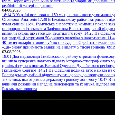
09:39
Ворог атакував Київ балістикою та ударними дронами: є 
реабілітації матері та дитини
04/08/2026
18:14
В Україні встановили 159 місць незаконного утримання ук
Стоянова Анатолія
17:38
В Ізмаїльському районі затримали під
чуми свиней
16:41
Румунська енергетична компанія почала зак
попрощалася із земляком Зарічнюком Валентином, який віддав 
виявили судна, що затонули десятиліття тому
14:23
На Одещині
нацгвардійці затримали 50-річного чоловіка з наркотиками
11:4
40 тисяч доларів замовив убивство судді: в Одесі затримали орг
«Дії» знову приймають заявки на виплату 5 тисяч гривень
09:1
03/08/2026
18:01
Два медзаклади Ізмаїльського району отримали фінансов
виникла суперечка навколо підвалу історико-етнографічного м
цивільні судна в портах Великої Одеси та Дунайського регіону
Гриценком Сергієм
14:21
На Одещині водійка авто наїхала на 
Болградському районі відремонтують дорогу до пропускного 
захисника, яка отримала державну грошову допомогу
10:47
В І
вчинили розбійний напад на пенсіонерів та їх онука, відправил
Рекламные новости