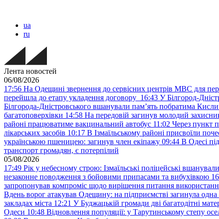
ua
ru
Лента новостей
06/08/2026
17:56
На Одещині звернення до сервісних центрів МВС для пер
перейшла до етапу укладення договору
16:43
У Білгород-Дніст
Білгорода-Дністровського вшанували пам’ять побратима Кислиц
багатоповерхівки
14:58
На передовій загинув молодий захисни
районі працюватиме вакцинальний автобус
11:02
Через пункт 
лікарських засобів
10:17
В Ізмаїльському районі присвоїли поч
українською пшеницею: загинув член екіпажу
09:44
В Одесі пі
транспорт громадян, є потерпілий
05/08/2026
17:49
Рік у небесному строю: Ізмаїльські поліцейські вшанувал
незаконне поводження з бойовими припасами та вибухівкою
16
запропонував компроміс щодо вирішення питання використанн
Вдень ворог атакував Одещину: на підприємстві загинула одна
закладах міста
12:21
У Буджацькій громади дві багатодітні мат
Одеси
10:48
Відновлення популяції: у Тарутинському степу ос