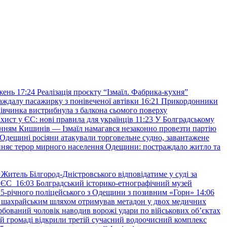
жень
17:24
Реалізація проєкту “Ізмаїл. Фабрика-кухня”
аждалу пасажирку з понівеченої автівки
16:21
Прикордонники
івчинка вистрибнула з балкона сьомого поверху
хист у ЄС: нові правила для українців
11:23
У Болградському
нням Кишинів — Ізмаїл намагався незаконно провезти партію
Одещині росіяни атакували торговельне судно, завантажене
няє терор мирного населення Одещини: постраждало житло та
Житель Білгород-Дністровського відповідатиме у суді за
в ЄС
16:03
Болградський історико-етнографічний музей
и 25-річного поліцейського з Одещини з позивним «Горн»
14:06
а шахрайським шляхом отримував метадон у двох медичних
рбований чоловік наводив ворожі удари по військових обʼєктах
ій громаді відкрили третій сучасний водоочисний комплекс