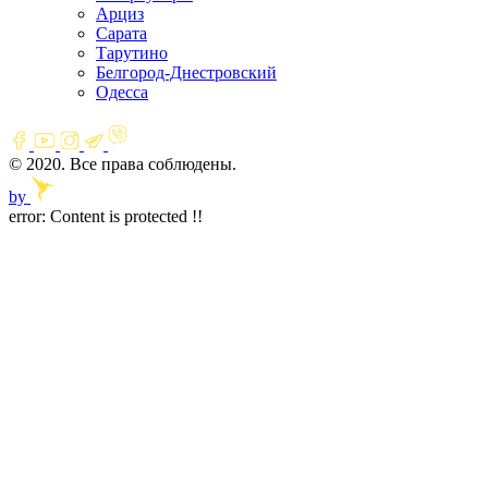
Арциз
Сарата
Тарутино
Белгород-Днестровский
Одесса
© 2020. Все права соблюдены.
by
error:
Content is protected !!