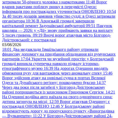
затримали 50-річного чоловіка з наркотиками
11:48
Ворог
вдарив ракетами поблизу ринку в передмісті Одеси:
інформація про постраждалих уточнюється ОНОВЛЕНО
10:54
За 40 тисяч доларів замовив убивство судді: в Одесі затримали
організатора
10:36
В Арцизькій громаді завершили
капітальний ремонт Задунаївської амбулаторії
09:51
Пакунок
школяра — 2026: у «Дії» знову приймають заявки на виплату
5 тисяч гривень
09:19
Вночі ворог атакував місто Білгород-
Дністровський: є постраждалі
03/08/2026
18:01
Два медзаклади Ізмаїльського району отримали
фінансову допомогу на придбання обладнання від румунських
партнерів
17:04
Укриття чи музейний простір: у Болградській
громаді виникла суперечка навколо підвалу історико-
етнографічного музею
16:39
На дорогах Одещини вводять
обмеження руху для вантажівок через аномальну спеку
15:46
Ворог здійснив атаку на цивільні судна в портах Великої
Одеси та Дунайського регіону: пошкоджено буксир
14:37
Через два роки після загибелі у Білгород-Дністровському
районі попрощаються із захисником Гриценком Сергієм
14:21
На Одещині водійка авто наїхала на свого однорічного сина:
дитина загинула на місці
12:59
Ворог атакував Одещину: є
постраждалі ОНОВЛЕНО
12:46
У Болградському районі
відремонтують дорогу до пропускного пункту «Виноградівка
— Вулканешти»
11:22
У Білгород-Дністровському районі 24-