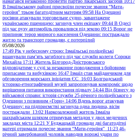
намагався незаконно провезти партію лікарських засобів
10:17
В Ізмаїльському районі присвоїли почесне звання “Мати-
героїня” трьом багатодітним матерям
09:58
На Одещині
росіяни атакували торговельне судно, завантажене
українською пшеницею: загинув член екіпажу
09:44
В Одесі
під час руху автомобіль провалився під землю
09:15
Ворог не
припиняє терор мирного населення Одещини: постраждало
житло та транспорт громадян, є потерпілий
05/08/2026
17:49
Рік у небесному строю: Ізмаїльські поліцейські
вшанували пам’ять загиблого під час служби колеги Сороки
Михайла
17:11
Житель Білгород-Дністровського
відповідатиме у суді за незаконне поводження з бойовими
припасами та вибухівкою
16:47
Ізмаїл став майданчиком для
обговорення морських ініціатив ЄС
16:03
Болградський
історико-етнографічний музей запропонував компроміс щодо
вирішення питання використання підвалу
14:44
Від бізнесу до
військової справи: історія служби 25-річного поліцейського з
Одещини з позивним «Горн»
14:06
Вдень ворог атакував
Одещину: на підприємстві загинула одна людина, вісім
постраждали
13:02
Наркозалежний житель Ізмаїла
шахрайським шляхом отримував метадон у двох медичних
закладах міста
12:21
У Буджацькій громади дві багатодітні
матері отримали почесне звання “Мати-героїня”
11:23
46-
річний завербований чоловік наводив ворожі удари по