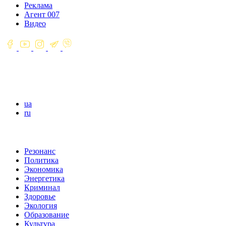
Реклама
Агент 007
Видео
ua
ru
Резонанс
Политика
Экономика
Энергетика
Криминал
Здоровье
Экология
Образование
Культура