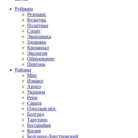
Рубрики
Резонанс
Культура
Политика
Спорт
Экономика
Здоровье
Криминал
Экология
Образование
Персона
Районы
Мир
Измаил
Арциз
Украина
Рени
Сарата
Одесская обл.
Болград
Тарутино
Бессарабия
Килия
Белгород-Днестровский