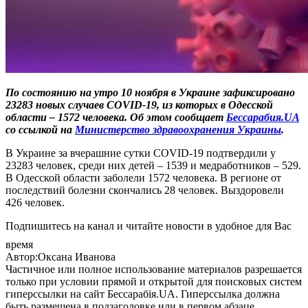
По состоянию на утро 10 ноября в Украине зафиксировано
23283 новых случаев COVID-19, из которых в Одесской
области – 1572 человека. Об этом сообщает
Бессарабия.UA
со ссылкой на
Министерство здравоохранения Украины
.
В Украине за вчерашние сутки COVID-19 подтвердили у
23283 человек, среди них детей – 1539 и медработников – 529.
В Одесской области заболели 1572 человека. В регионе от
последствий болезни скончались 28 человек. Выздоровели
426 человек.
Подпишитесь на канал и читайте новости в удобное для Вас
время
Автор:Оксана Иванова
Частичное или полное использование материалов разрешается
только при условии прямой и открытой для поисковых систем
гиперссылки на сайт Бессарабія.UA. Гиперссылка должна
быть размещена в подзаголовке или в первом абзаце