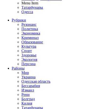
Menu Item
Татарбунары
Одесса
Рубрики
Резонанс
Политика
Экономика
Криминал
Образование
Культура
Спорт
Здоровье
Экология
Персона
Районы
Мир
Украина
Одесская область
Бессарабия
Измаил
Рени
Болград
Килия
Татарбунары