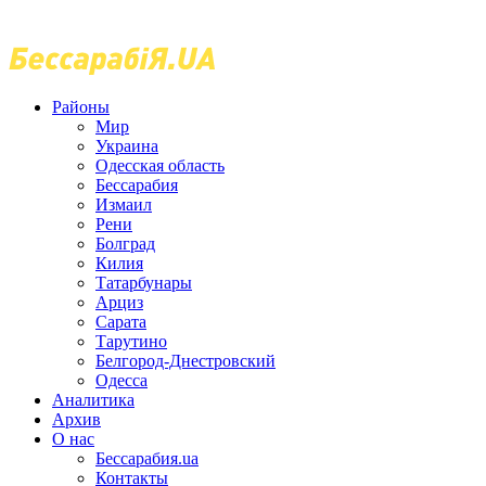
Районы
Мир
Украина
Одесская область
Бессарабия
Измаил
Рени
Болград
Килия
Татарбунары
Арциз
Сарата
Тарутино
Белгород-Днестровский
Одесса
Аналитика
Архив
О нас
Бессарабия.ua
Контакты