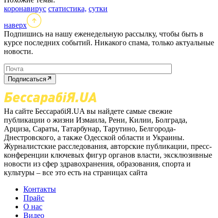
коронавирус
статистика,
сутки
наверх
Подпишись на нашу еженедельную рассылку, чтобы быть в
курсе последних событий. Никакого спама, только актуальные
новости.
Подписаться
На сайте БессарабіЯ.UA вы найдете самые свежие
публикации о жизни Измаила, Рени, Килии, Болграда,
Арциза, Сараты, Татарбунар, Тарутино, Белгорода-
Днестровского, а также Одесской области и Украины.
Журналистские расследования, авторские публикации, пресс-
конференции ключевых фигур органов власти, эксклюзивные
новости из сфер здравохранения, образования, спорта и
культуры – все это есть на страницах сайта
Контакты
Прайс
О нас
Видео