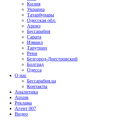
Килия
Украина
Татарбунары
Одесская обл.
Арциз
Бессарабия
Сарата
Измаил
Тарутино
Рени
Белгород-Днестровский
Болград
Одесса
О нас
Бессарабия.ua
Контакты
Аналитика
Архив
Реклама
Агент 007
Видео