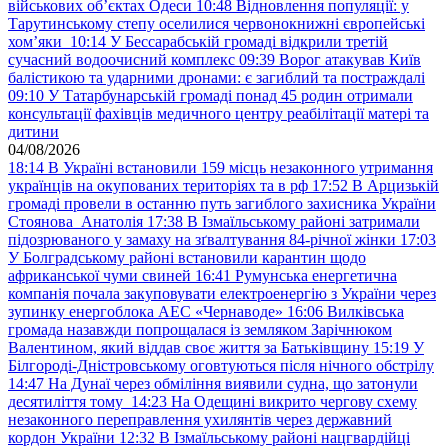
військових обʼєктах Одеси
10:48
Відновлення популяції: у
Тарутинському степу оселилися червонокнижні європейські
хом’яки
10:14
У Бессарабській громаді відкрили третій
сучасний водоочисний комплекс
09:39
Ворог атакував Київ
балістикою та ударними дронами: є загиблий та постраждалі
09:10
У Татарбунарській громаді понад 45 родин отримали
консультації фахівців медичного центру реабілітації матері та
дитини
04/08/2026
18:14
В Україні встановили 159 місць незаконного утримання
українців на окупованих територіях та в рф
17:52
В Арцизькій
громаді провели в останню путь загиблого захисника України
Стоянова Анатолія
17:38
В Ізмаїльському районі затримали
підозрюваного у замаху на зґвалтування 84-річної жінки
17:03
У Болградському районі встановили карантин щодо
африканської чуми свиней
16:41
Румунська енергетична
компанія почала закуповувати електроенергію з України через
зупинку енергоблока АЕС «Чернаводе»
16:06
Вилківська
громада назавжди попрощалася із земляком Зарічнюком
Валентином, який віддав своє життя за Батьківщину
15:19
У
Білгороді-Дністровському оговтуються після нічного обстрілу
14:47
На Дунаї через обміління виявили судна, що затонули
десятиліття тому
14:23
На Одещині викрито чергову схему
незаконного переправлення ухилянтів через державний
кордон України
12:32
В Ізмаїльському районі нацгвардійці