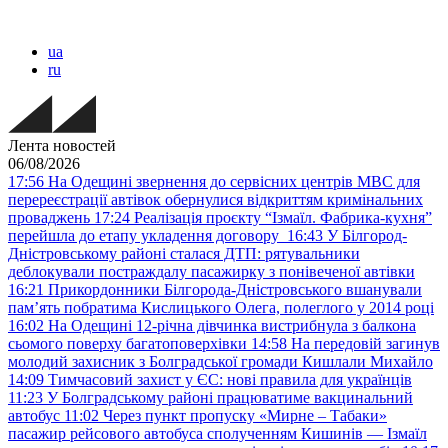
ua
ru
Лента новостей
06/08/2026
17:56
На Одещині звернення до сервісних центрів МВС для
перереєстрації автівок обернулися відкриттям кримінальних
проваджень
17:24
Реалізація проєкту “Ізмаїл. Фабрика-кухня”
перейшла до етапу укладення договору
16:43
У Білгород-
Дністровському районі сталася ДТП: рятувальники
деблокували постраждалу пасажирку з понівеченої автівки
16:21
Прикордонники Білгорода-Дністровського вшанували
пам’ять побратима Кислицького Олега, полеглого у 2014 році
16:02
На Одещині 12-річна дівчинка вистрибнула з балкона
сьомого поверху багатоповерхівки
14:58
На передовій загинув
молодий захисник з Болградської громади Кишлали Михайло
14:09
Тимчасовий захист у ЄС: нові правила для українців
11:23
У Болградському районі працюватиме вакцинальний
автобус
11:02
Через пункт пропуску «Мирне – Табаки»
пасажир рейсового автобуса сполученням Кишинів — Ізмаїл