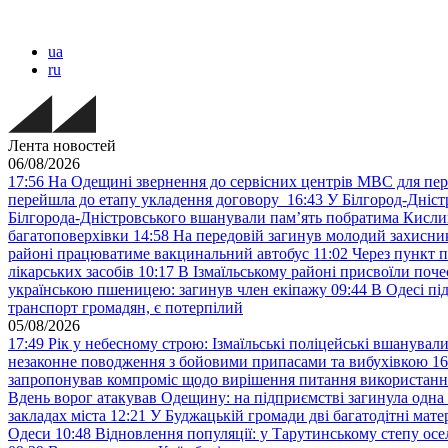
ua
ru
Лента новостей
06/08/2026
17:56
На Одещині звернення до сервісних центрів МВС для пер
перейшла до етапу укладення договору
16:43
У Білгород-Дніст
Білгорода-Дністровського вшанували пам’ять побратима Кислиц
багатоповерхівки
14:58
На передовій загинув молодий захисни
районі працюватиме вакцинальний автобус
11:02
Через пункт 
лікарських засобів
10:17
В Ізмаїльському районі присвоїли поч
українською пшеницею: загинув член екіпажу
09:44
В Одесі пі
транспорт громадян, є потерпілий
05/08/2026
17:49
Рік у небесному строю: Ізмаїльські поліцейські вшанувал
незаконне поводження з бойовими припасами та вибухівкою
16
запропонував компроміс щодо вирішення питання використанн
Вдень ворог атакував Одещину: на підприємстві загинула одна
закладах міста
12:21
У Буджацькій громади дві багатодітні мат
Одеси
10:48
Відновлення популяції: у Тарутинському степу ос