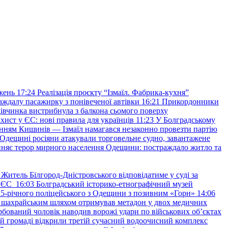
жень
17:24
Реалізація проєкту “Ізмаїл. Фабрика-кухня”
аждалу пасажирку з понівеченої автівки
16:21
Прикордонники
івчинка вистрибнула з балкона сьомого поверху
хист у ЄС: нові правила для українців
11:23
У Болградському
нням Кишинів — Ізмаїл намагався незаконно провезти партію
Одещині росіяни атакували торговельне судно, завантажене
няє терор мирного населення Одещини: постраждало житло та
Житель Білгород-Дністровського відповідатиме у суді за
в ЄС
16:03
Болградський історико-етнографічний музей
и 25-річного поліцейського з Одещини з позивним «Горн»
14:06
а шахрайським шляхом отримував метадон у двох медичних
рбований чоловік наводив ворожі удари по військових обʼєктах
ій громаді відкрили третій сучасний водоочисний комплекс