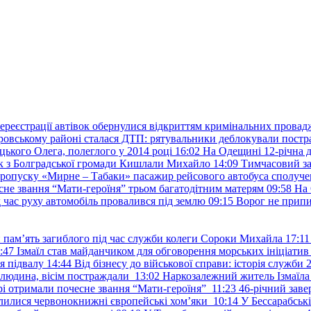
ереєстрації автівок обернулися відкриттям кримінальних провад
ровському районі сталася ДТП: рятувальники деблокували постр
ького Олега, полеглого у 2014 році
16:02
На Одещині 12-річна д
к з Болградської громади Кишлали Михайло
14:09
Тимчасовий за
пропуску «Мирне – Табаки» пасажир рейсового автобуса сполуче
есне звання “Мати-героїня” трьом багатодітним матерям
09:58
На 
д час руху автомобіль провалився під землю
09:15
Ворог не припи
и пам’ять загиблого під час служби колеги Сороки Михайла
17:11
:47
Ізмаїл став майданчиком для обговорення морських ініціати
я підвалу
14:44
Від бізнесу до військової справи: історія служб
 людина, вісім постраждали
13:02
Наркозалежний житель Ізмаїл
ері отримали почесне звання “Мати-героїня”
11:23
46-річний заве
елилися червонокнижні європейські хом’яки
10:14
У Бессарабськ