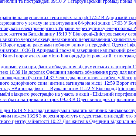
загиблий та постраждалі
09:10
У Татарбунарській громаді понад 
раїнців на окупованих територіях та в рф
17:52
В Арцизькій гро
озрюваного у замаху на зґвалтування 84-річної жінки
17:03
У Бол
уповувати електроенергію з України через зупинку енергоблока
своє життя за Батьківщину
15:19
У Білгороді-Дністровському ого
 викрито чергову схему незаконного переправлення ухилянтів ч
8
Ворог вдарив ракетами поблизу ринку в передмісті Одеси: 
анізатора
10:36
В Арцизькій громаді завершили капітальний ремон
9
Вночі ворог атакував місто Білгород-Дністровський: є постраж
у допомогу на придбання обладнання від румунських партнерів
1
узею
16:39
На дорогах Одещини вводять обмеження руху для вант
: пошкоджено буксир
14:37
Через два роки після загибелі у Білг
свого однорічного сина: дитина загинула на місці
12:59
Ворог ат
пункту «Виноградівка — Вулканешти»
11:22
У Білгород-Дністровс
змаїлі відкрито реєстрацію на участь в акції «Шкільний портфели
и за ґрати на тривалий строк
09:23
В Одесі внаслідок стрілянин
і дні
16:19
У Болграді вшанували пам’ять загиблих військовослуж
ехожим ножем
13:26
З вересня зростуть студентські стипендії: хт
асного центру зайнятості
10:27
Для жителів Одещини відкрили но