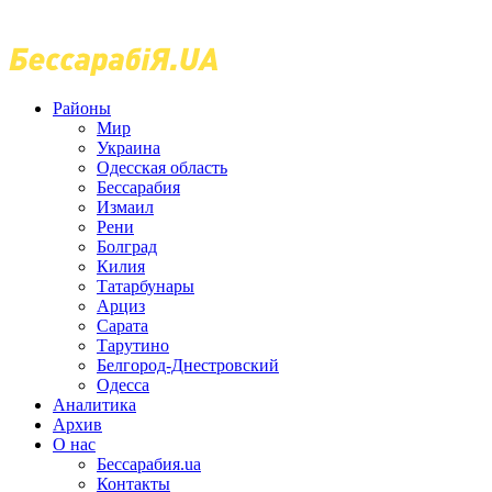
Районы
Мир
Украина
Одесская область
Бессарабия
Измаил
Рени
Болград
Килия
Татарбунары
Арциз
Сарата
Тарутино
Белгород-Днестровский
Одесса
Аналитика
Архив
О нас
Бессарабия.ua
Контакты