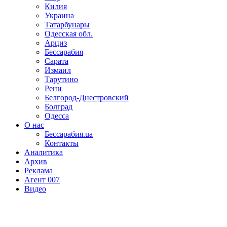
Килия
Украина
Татарбунары
Одесская обл.
Арциз
Бессарабия
Сарата
Измаил
Тарутино
Рени
Белгород-Днестровский
Болград
Одесса
О нас
Бессарабия.ua
Контакты
Аналитика
Архив
Реклама
Агент 007
Видео