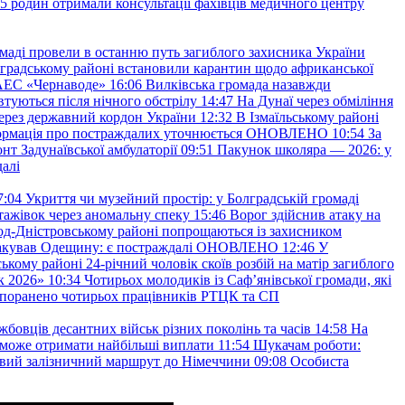
45 родин отримали консультації фахівців медичного центру
маді провели в останню путь загиблого захисника України
градському районі встановили карантин щодо африканської
 АЕС «Чернаводе»
16:06
Вилківська громада назавжди
втуються після нічного обстрілу
14:47
На Дунаї через обміління
ерез державний кордон України
12:32
В Ізмаїльському районі
інформація про постраждалих уточнюється ОНОВЛЕНО
10:54
За
т Задунаївської амбулаторії
09:51
Пакунок школяра — 2026: у
далі
7:04
Укриття чи музейний простір: у Болградській громаді
ажівок через аномальну спеку
15:46
Ворог здійснив атаку на
ород-Дністровському районі попрощаються із захисником
акував Одещину: є постраждалі ОНОВЛЕНО
12:46
У
ькому районі 24-річний чоловік скоїв розбій на матір загиблого
к 2026»
10:34
Чотирьох молодиків із Саф’янівської громади, які
и поранено чотирьох працівників РТЦК та СП
бовців десантних військ різних поколінь та часів
14:58
На
о зможе отримати найбільші виплати
11:54
Шукачам роботи:
вий залізничний маршрут до Німеччини
09:08
Особиста