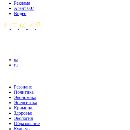
Реклама
Агент 007
Видео
ua
ru
Резонанс
Политика
Экономика
Энергетика
Криминал
Здоровье
Экология
Образование
Культура