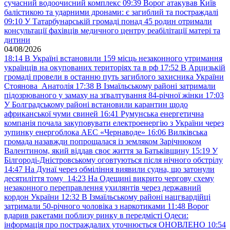
сучасний водоочисний комплекс
09:39
Ворог атакував Київ
балістикою та ударними дронами: є загиблий та постраждалі
09:10
У Татарбунарській громаді понад 45 родин отримали
консультації фахівців медичного центру реабілітації матері та
дитини
04/08/2026
18:14
В Україні встановили 159 місць незаконного утримання
українців на окупованих територіях та в рф
17:52
В Арцизькій
громаді провели в останню путь загиблого захисника України
Стоянова Анатолія
17:38
В Ізмаїльському районі затримали
підозрюваного у замаху на зґвалтування 84-річної жінки
17:03
У Болградському районі встановили карантин щодо
африканської чуми свиней
16:41
Румунська енергетична
компанія почала закуповувати електроенергію з України через
зупинку енергоблока АЕС «Чернаводе»
16:06
Вилківська
громада назавжди попрощалася із земляком Зарічнюком
Валентином, який віддав своє життя за Батьківщину
15:19
У
Білгороді-Дністровському оговтуються після нічного обстрілу
14:47
На Дунаї через обміління виявили судна, що затонули
десятиліття тому
14:23
На Одещині викрито чергову схему
незаконного переправлення ухилянтів через державний
кордон України
12:32
В Ізмаїльському районі нацгвардійці
затримали 50-річного чоловіка з наркотиками
11:48
Ворог
вдарив ракетами поблизу ринку в передмісті Одеси:
інформація про постраждалих уточнюється ОНОВЛЕНО
10:54