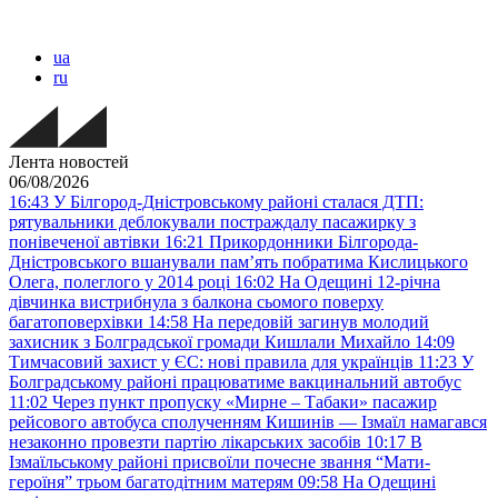
ua
ru
Лента новостей
06/08/2026
16:43
У Білгород-Дністровському районі сталася ДТП:
рятувальники деблокували постраждалу пасажирку з
понівеченої автівки
16:21
Прикордонники Білгорода-
Дністровського вшанували пам’ять побратима Кислицького
Олега, полеглого у 2014 році
16:02
На Одещині 12-річна
дівчинка вистрибнула з балкона сьомого поверху
багатоповерхівки
14:58
На передовій загинув молодий
захисник з Болградської громади Кишлали Михайло
14:09
Тимчасовий захист у ЄС: нові правила для українців
11:23
У
Болградському районі працюватиме вакцинальний автобус
11:02
Через пункт пропуску «Мирне – Табаки» пасажир
рейсового автобуса сполученням Кишинів — Ізмаїл намагався
незаконно провезти партію лікарських засобів
10:17
В
Ізмаїльському районі присвоїли почесне звання “Мати-
героїня” трьом багатодітним матерям
09:58
На Одещині