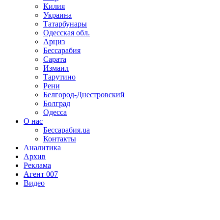
Килия
Украина
Татарбунары
Одесская обл.
Арциз
Бессарабия
Сарата
Измаил
Тарутино
Рени
Белгород-Днестровский
Болград
Одесса
О нас
Бессарабия.ua
Контакты
Аналитика
Архив
Реклама
Агент 007
Видео