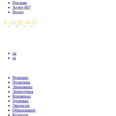
Реклама
Агент 007
Видео
ua
ru
Резонанс
Политика
Экономика
Энергетика
Криминал
Здоровье
Экология
Образование
Культура