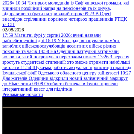
2026»
10:34
Чотирьох молодиків із Саф’янівської громади, які
вчинили розбійний напад на пенсіонерів та їх онука,
відправили за ґрати на тривалий строк
09:23
В Одесі
внаслідок стрілянини поранено чотирьох працівників РТЦК
та СП
02/08/2026
17:59
Магнітні бурі у серпні 2026: вчені назвали
найнебезпечніші дні
16:19
У Болграді вшанували пам’ять
загиблих військовослужбовців десантних військ різних
поколінь та часів
14:58
На Одещині патрульні затримали
чоловіка, який погрожував перехожим ножем
13:26
З вересня
зростуть студентські стипендії: хто зможе отримати найбільші
виплати
11:54
Шукачам роботи: актуальні пропозиції праці від
Ізмаїльської філії Одеського обласного центру зайнятості
10:27
Для жителів Одещини відкрили новий залізничний маршрут
до Німеччини
09:08
Особиста безпека: в Ізмаїлі провели
інтерактивний квест для підлітків
Рекламные новости