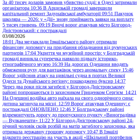
За 40 тисяч доларів замовив убивство судді: в Одесі затримали
організатора
10:36
В Арцизькій громаді завершили
капітальний ремонт Задунаївської амбулаторії
09:51
Пакунок
школяра — 2026: у «Дії» знову приймають заявки на виплату
5 тисяч гривень
09:19
Вночі ворог атакував місто Білгород-
Дністровський: є постраждалі
03/08/2026
18:01
Два медзаклади Ізмаїльського району отримали
фінансову допомогу на придбання обладнання від румунських
партнерів
17:04
Укриття чи музейний простір: у Болградській
громаді виникла суперечка навколо підвалу історико-
етнографічного музею
16:39
На дорогах Одещини вводять
обмеження руху для вантажівок через аномальну спеку
15:46
Ворог здійснив атаку на цивільні судна в портах Великої
Одеси та Дунайського регіону: пошкоджено буксир
14:37
Через два роки після загибелі у Білгород-Дністровському
районі попрощаються із захисником Гриценком Сергієм
14:21
На Одещині водійка авто наїхала на свого однорічного сина:
дитина загинула на місці
12:59
Ворог атакував Одещину: є
постраждалі ОНОВЛЕНО
12:46
У Болградському районі
відремонтують дорогу до пропускного пункту «Виноградівка
— Вулканешти»
11:22
У Білгород-Дністровському районі 24-
річний чоловік скоїв розбій на матір загиблого захисника, яка
отримала державну грошову допомогу
10:47
В Ізмаїлі
відкрито реєстрацію на участь в акції «Шкільний портфелик