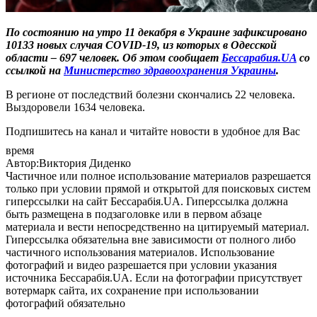
По состоянию на утро 11 декабря в Украине зафиксировано
10133 новых случая COVID-19, из которых в Одесской
области – 697 человек. Об этом сообщает
Бессарабия.UA
со
ссылкой на
Министерство здравоохранения Украины
.
В регионе от последствий болезни скончались 22 человека.
Выздоровели 1634 человека.
Подпишитесь на канал и читайте новости в удобное для Вас
время
Автор:Виктория Диденко
Частичное или полное использование материалов разрешается
только при условии прямой и открытой для поисковых систем
гиперссылки на сайт Бессарабія.UA. Гиперссылка должна
быть размещена в подзаголовке или в первом абзаце
материала и вести непосредственно на цитируемый материал.
Гиперссылка обязательна вне зависимости от полного либо
частичного использования материалов. Использование
фотографий и видео разрешается при условии указания
источника Бессарабія.UA. Если на фотографии присутствует
вотермарк сайта, их сохранение при использовании
фотографий обязательно