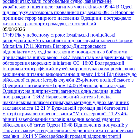
росіяни атакували торговельне судно, завантажене
українською пшеницею: загинув член екіпажу
09:44
В Одесі
під час руху автомобіль провалився під землю
09:15
Ворог не
припиняє терор мирного населення Одещини: постраждало
житло та транспорт громадян, є потерпілий
05/08/2026
17:49
Рік у небесному строю: Ізмаїльські поліцейські
вшанували пам’ять загиблого під час служби колеги Сороки
Михайла
17:11
Житель Білгород-Дністровського
відповідатиме у суді за незаконне поводження з бойовими
припасами та вибухівкою
16:47
Ізмаїл став майданчиком для
обговорення морських ініціатив ЄС
16:03
Болградський
історико-етнографічний музей запропонував компроміс щодо
вирішення питання використання підвалу
14:44
Від бізнесу до
військової справи: історія служби 25-річного поліцейського з
Одещини з позивним «Горн»
14:06
Вдень ворог атакував
Одещину: на підприємстві загинула одна людина, вісім
постраждали
13:02
Наркозалежний житель Ізмаїла
шахрайським шляхом отримував метадон у двох медичних
закладах міста
12:21
У Буджацькій громади дві багатодітні
матері отримали почесне звання “Мати-героїня”
11:23
46-
річний завербований чоловік наводив ворожі удари по
військових обʼєктах Одеси
10:48
Відновлення популяції: у
Тарутинському степу оселилися червонокнижні європейські
хом’яки
10:14
У Бессарабській громаді відкрили третій