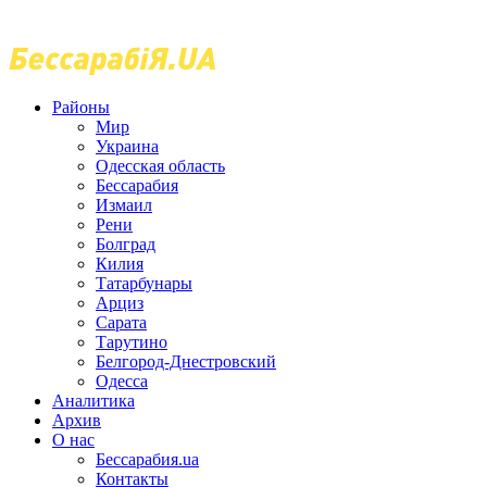
Районы
Мир
Украина
Одесская область
Бессарабия
Измаил
Рени
Болград
Килия
Татарбунары
Арциз
Сарата
Тарутино
Белгород-Днестровский
Одесса
Аналитика
Архив
О нас
Бессарабия.ua
Контакты