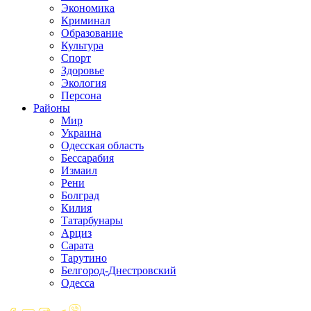
Экономика
Криминал
Образование
Культура
Спорт
Здоровье
Экология
Персона
Районы
Мир
Украина
Одесская область
Бессарабия
Измаил
Рени
Болград
Килия
Татарбунары
Арциз
Сарата
Тарутино
Белгород-Днестровский
Одесса