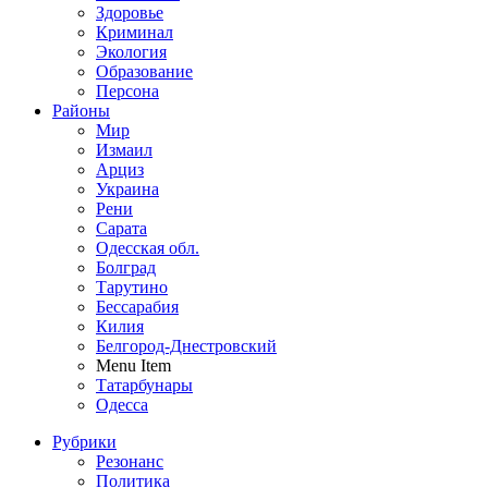
Здоровье
Криминал
Экология
Образование
Персона
Районы
Мир
Измаил
Арциз
Украина
Рени
Сарата
Одесская обл.
Болград
Тарутино
Бессарабия
Килия
Белгород-Днестровский
Menu Item
Татарбунары
Одесса
Рубрики
Резонанс
Политика