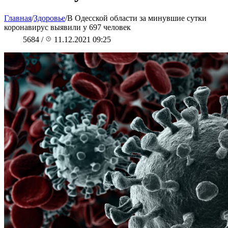
Главная
/
Здоровье
/
В Одесской области за минувшие сутки
коронавирус выявили у 697 человек
5684
/
11.12.2021 09:25