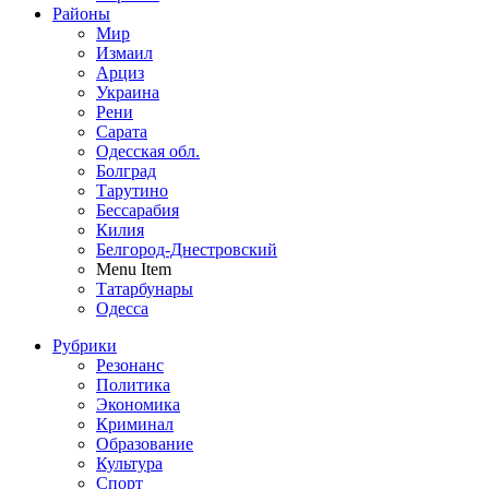
Районы
Мир
Измаил
Арциз
Украина
Рени
Сарата
Одесская обл.
Болград
Тарутино
Бессарабия
Килия
Белгород-Днестровский
Menu Item
Татарбунары
Одесса
Рубрики
Резонанс
Политика
Экономика
Криминал
Образование
Культура
Спорт