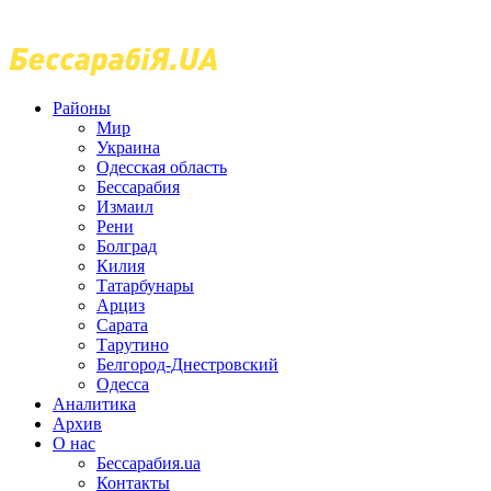
Районы
Мир
Украина
Одесская область
Бессарабия
Измаил
Рени
Болград
Килия
Татарбунары
Арциз
Сарата
Тарутино
Белгород-Днестровский
Одесса
Аналитика
Архив
О нас
Бессарабия.ua
Контакты