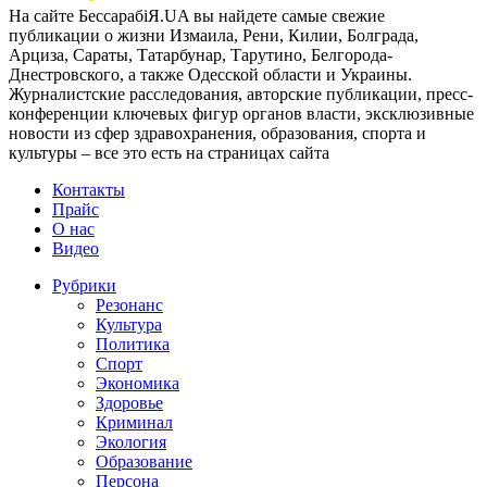
На сайте БессарабіЯ.UA вы найдете самые свежие
публикации о жизни Измаила, Рени, Килии, Болграда,
Арциза, Сараты, Татарбунар, Тарутино, Белгорода-
Днестровского, а также Одесской области и Украины.
Журналистские расследования, авторские публикации, пресс-
конференции ключевых фигур органов власти, эксклюзивные
новости из сфер здравохранения, образования, спорта и
культуры – все это есть на страницах сайта
Контакты
Прайс
О нас
Видео
Рубрики
Резонанс
Культура
Политика
Спорт
Экономика
Здоровье
Криминал
Экология
Образование
Персона