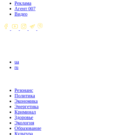
Реклама
Агент 007
Видео
ua
ru
Резонанс
Политика
Экономика
Энергетика
Криминал
Здоровье
Экология
Образование
Культура