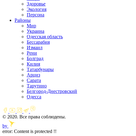
Здоровье
Экология
Персона
Районы
Мир
Украина
Одесская область
Бессарабия
Измаил
Рени
Болград
Килия
Татарбунары
Арциз
Сарата
Тарутино
Белгород-Днестровский
Одесса
© 2020. Все права соблюдены.
by
error:
Content is protected !!