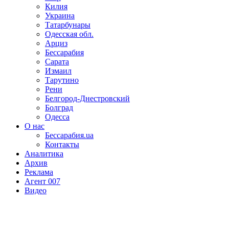
Килия
Украина
Татарбунары
Одесская обл.
Арциз
Бессарабия
Сарата
Измаил
Тарутино
Рени
Белгород-Днестровский
Болград
Одесса
О нас
Бессарабия.ua
Контакты
Аналитика
Архив
Реклама
Агент 007
Видео