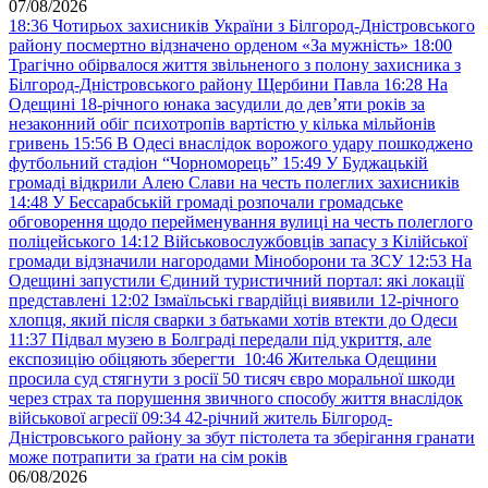
07/08/2026
18:36
Чотирьох захисників України з Білгород-Дністровського
району посмертно відзначено орденом «За мужність»
18:00
Трагічно обірвалося життя звільненого з полону захисника з
Білгород-Дністровського району Щербини Павла
16:28
На
Одещині 18-річного юнака засудили до дев’яти років за
незаконний обіг психотропів вартістю у кілька мільйонів
гривень
15:56
В Одесі внаслідок ворожого удару пошкоджено
футбольний стадіон “Чорноморець”
15:49
У Буджацькій
громаді відкрили Алею Слави на честь полеглих захисників
14:48
У Бессарабській громаді розпочали громадське
обговорення щодо перейменування вулиці на честь полеглого
поліцейського
14:12
Військовослужбовців запасу з Кілійської
громади відзначили нагородами Міноборони та ЗСУ
12:53
На
Одещині запустили Єдиний туристичний портал: які локації
представлені
12:02
Ізмаїльські гвардійці виявили 12-річного
хлопця, який після сварки з батьками хотів втекти до Одеси
11:37
Підвал музею в Болграді передали під укриття, але
експозицію обіцяють зберегти
10:46
Жителька Одещини
просила суд стягнути з росії 50 тисяч євро моральної шкоди
через страх та порушення звичного способу життя внаслідок
військової агресії
09:34
42-річний житель Білгород-
Дністровського району за збут пістолета та зберігання гранати
може потрапити за ґрати на сім років
06/08/2026