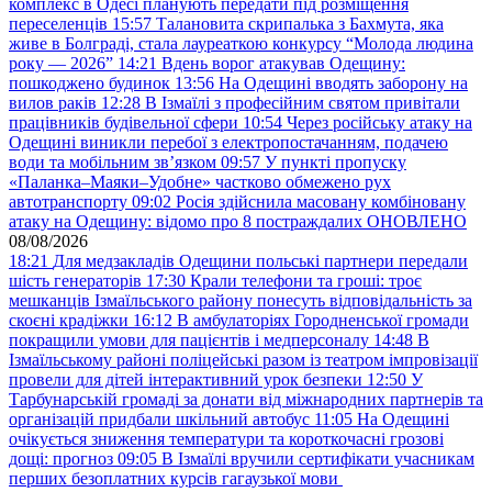
комплекс в Одесі планують передати під розміщення
переселенців
15:57
Талановита скрипалька з Бахмута, яка
живе в Болграді, стала лауреаткою конкурсу “Молода людина
року — 2026”
14:21
Вдень ворог атакував Одещину:
пошкоджено будинок
13:56
На Одещині вводять заборону на
вилов раків
12:28
В Ізмаїлі з професійним святом привітали
працівників будівельної сфери
10:54
Через російську атаку на
Одещині виникли перебої з електропостачанням, подачею
води та мобільним звʼязком
09:57
У пункті пропуску
«Паланка–Маяки–Удобне» частково обмежено рух
автотранспорту
09:02
Росія здійснила масовану комбіновану
атаку на Одещину: відомо про 8 постраждалих ОНОВЛЕНО
08/08/2026
18:21
Для медзакладів Одещини польські партнери передали
шість генераторів
17:30
Крали телефони та гроші: троє
мешканців Ізмаїльського району понесуть відповідальність за
скоєні крадіжки
16:12
В амбулаторіях Городненської громади
покращили умови для пацієнтів і медперсоналу
14:48
В
Ізмаїльському районі поліцейські разом із театром імпровізації
провели для дітей інтерактивний урок безпеки
12:50
У
Тарбунарській громаді за донати від міжнародних партнерів та
організацій придбали шкільний автобус
11:05
На Одещині
очікується зниження температури та короткочасні грозові
дощі: прогноз
09:05
В Ізмаїлі вручили сертифікати учасникам
перших безоплатних курсів гагаузької мови