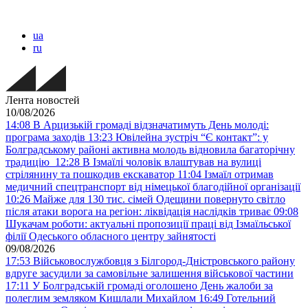
ua
ru
Лента новостей
10/08/2026
14:08
В Арцизькій громаді відзначатимуть День молоді:
програма заходів
13:23
Ювілейна зустріч “Є контакт”: у
Болградському районі активна молодь відновила багаторічну
традицію
12:28
В Ізмаїлі чоловік влаштував на вулиці
стрілянину та пошкодив екскаватор
11:04
Ізмаїл отримав
медичний спецтранспорт від німецької благодійної організації
10:26
Майже для 130 тис. сімей Одещини повернуто світло
після атаки ворога на регіон: ліквідація наслідків триває
09:08
Шукачам роботи: актуальні пропозиції праці від Ізмаїльської
філії Одеського обласного центру зайнятості
09/08/2026
17:53
Військовослужбовця з Білгород-Дністровського району
вдруге засудили за самовільне залишення військової частини
17:11
У Болградській громаді оголошено День жалоби за
полеглим земляком Кишлали Михайлом
16:49
Готельний