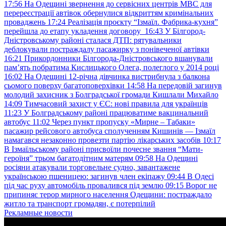
17:56
На Одещині звернення до сервісних центрів МВС для
перереєстрації автівок обернулися відкриттям кримінальних
проваджень
17:24
Реалізація проєкту “Ізмаїл. Фабрика-кухня”
перейшла до етапу укладення договору
16:43
У Білгород-
Дністровському районі сталася ДТП: рятувальники
деблокували постраждалу пасажирку з понівеченої автівки
16:21
Прикордонники Білгорода-Дністровського вшанували
пам’ять побратима Кислицького Олега, полеглого у 2014 році
16:02
На Одещині 12-річна дівчинка вистрибнула з балкона
сьомого поверху багатоповерхівки
14:58
На передовій загинув
молодий захисник з Болградської громади Кишлали Михайло
14:09
Тимчасовий захист у ЄС: нові правила для українців
11:23
У Болградському районі працюватиме вакцинальний
автобус
11:02
Через пункт пропуску «Мирне – Табаки»
пасажир рейсового автобуса сполученням Кишинів — Ізмаїл
намагався незаконно провезти партію лікарських засобів
10:17
В Ізмаїльському районі присвоїли почесне звання “Мати-
героїня” трьом багатодітним матерям
09:58
На Одещині
росіяни атакували торговельне судно, завантажене
українською пшеницею: загинув член екіпажу
09:44
В Одесі
під час руху автомобіль провалився під землю
09:15
Ворог не
припиняє терор мирного населення Одещини: постраждало
житло та транспорт громадян, є потерпілий
Рекламные новости