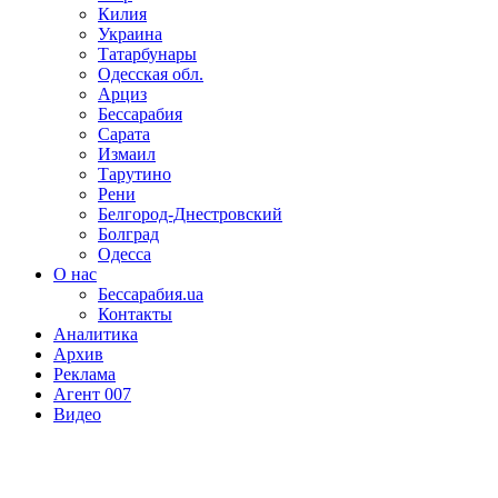
Килия
Украина
Татарбунары
Одесская обл.
Арциз
Бессарабия
Сарата
Измаил
Тарутино
Рени
Белгород-Днестровский
Болград
Одесса
О нас
Бессарабия.ua
Контакты
Аналитика
Архив
Реклама
Агент 007
Видео