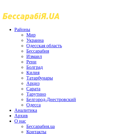
Районы
Мир
Украина
Одесская область
Бессарабия
Измаил
Рени
Болград
Килия
Татарбунары
Арциз
Сарата
Тарутино
Белгород-Днестровский
Одесса
Аналитика
Архив
О нас
Бессарабия.ua
Контакты