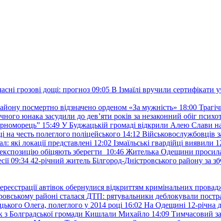
сні грозові дощі: прогноз
09:05
В Ізмаїлі вручили сертифікати 
району посмертно відзначено орденом «За мужність»
18:00
Трагіч
чного юнака засудили до дев’яти років за незаконний обіг психот
орноморець”
15:49
У Буджацькій громаді відкрили Алею Слави на
 на честь полеглого поліцейського
14:12
Військовослужбовців з
: які локації представлені
12:02
Ізмаїльські гвардійці виявили 1
е експозицію обіцяють зберегти
10:46
Жителька Одещини просила с
сії
09:34
42-річний житель Білгород-Дністровського району за збу
ереєстрації автівок обернулися відкриттям кримінальних провад
ровському районі сталася ДТП: рятувальники деблокували постр
ького Олега, полеглого у 2014 році
16:02
На Одещині 12-річна д
к з Болградської громади Кишлали Михайло
14:09
Тимчасовий за