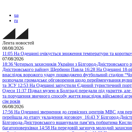
ua
ru
Лента новостей
08/08/2026
11:05
На Одещині очікується зниження температури та короткоча
07/08/2026
18:36
Чотирьох захисників України з Білгород-Дністровського 
Дністровського району Щербини Павла
16:28
На Одещині 18-рі
внаслідок ворожого удару пошкоджено футбольний стадіон “Ч
розпочали громадське обговорення щодо перейменування вулиці
та ЗСУ
12:53
На Одещині запустили Єдиний туристичний портал
Одеси
11:37
Підвал музею в Болграді передали під укриття, ал
та порушення звичного способу життя внаслідок військової агре
сім років
06/08/2026
17:56
На Одещині звернення до сервісних центрів МВС для пер
перейшла до етапу укладення договору
16:43
У Білгород-Дніст
Білгорода-Дністровського вшанували пам’ять побратима Кислиц
багатоповерхівки
14:58
На передовій загинув молодий захисни