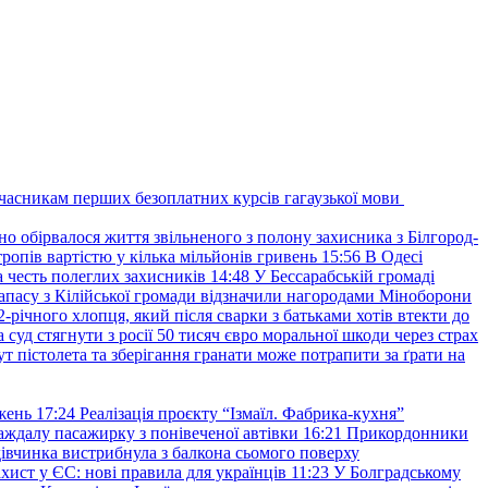
учасникам перших безоплатних курсів гагаузької мови
но обірвалося життя звільненого з полону захисника з Білгород-
ропів вартістю у кілька мільйонів гривень
15:56
В Одесі
 честь полеглих захисників
14:48
У Бессарабській громаді
апасу з Кілійської громади відзначили нагородами Міноборони
2-річного хлопця, який після сварки з батьками хотів втекти до
уд стягнути з росії 50 тисяч євро моральної шкоди через страх
т пістолета та зберігання гранати може потрапити за ґрати на
жень
17:24
Реалізація проєкту “Ізмаїл. Фабрика-кухня”
аждалу пасажирку з понівеченої автівки
16:21
Прикордонники
івчинка вистрибнула з балкона сьомого поверху
хист у ЄС: нові правила для українців
11:23
У Болградському