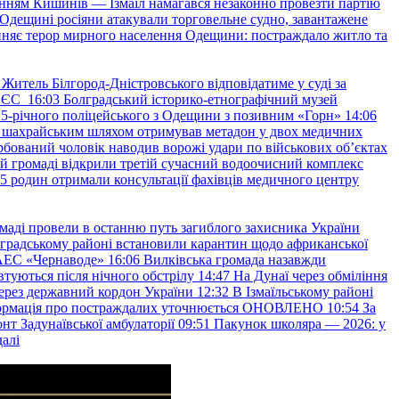
нням Кишинів — Ізмаїл намагався незаконно провезти партію
Одещині росіяни атакували торговельне судно, завантажене
няє терор мирного населення Одещини: постраждало житло та
Житель Білгород-Дністровського відповідатиме у суді за
в ЄС
16:03
Болградський історико-етнографічний музей
и 25-річного поліцейського з Одещини з позивним «Горн»
14:06
а шахрайським шляхом отримував метадон у двох медичних
рбований чоловік наводив ворожі удари по військових обʼєктах
ій громаді відкрили третій сучасний водоочисний комплекс
45 родин отримали консультації фахівців медичного центру
маді провели в останню путь загиблого захисника України
градському районі встановили карантин щодо африканської
 АЕС «Чернаводе»
16:06
Вилківська громада назавжди
втуються після нічного обстрілу
14:47
На Дунаї через обміління
ерез державний кордон України
12:32
В Ізмаїльському районі
інформація про постраждалих уточнюється ОНОВЛЕНО
10:54
За
т Задунаївської амбулаторії
09:51
Пакунок школяра — 2026: у
далі