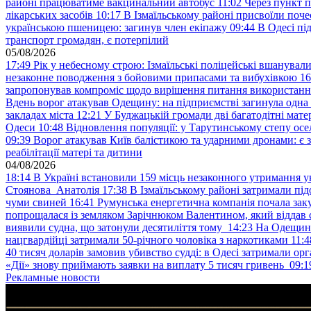
районі працюватиме вакцинальний автобус
11:02
Через пункт 
лікарських засобів
10:17
В Ізмаїльському районі присвоїли поч
українською пшеницею: загинув член екіпажу
09:44
В Одесі пі
транспорт громадян, є потерпілий
05/08/2026
17:49
Рік у небесному строю: Ізмаїльські поліцейські вшанувал
незаконне поводження з бойовими припасами та вибухівкою
16
запропонував компроміс щодо вирішення питання використанн
Вдень ворог атакував Одещину: на підприємстві загинула одна
закладах міста
12:21
У Буджацькій громади дві багатодітні мат
Одеси
10:48
Відновлення популяції: у Тарутинському степу ос
09:39
Ворог атакував Київ балістикою та ударними дронами: є 
реабілітації матері та дитини
04/08/2026
18:14
В Україні встановили 159 місць незаконного утримання ук
Стоянова Анатолія
17:38
В Ізмаїльському районі затримали під
чуми свиней
16:41
Румунська енергетична компанія почала зак
попрощалася із земляком Зарічнюком Валентином, який віддав 
виявили судна, що затонули десятиліття тому
14:23
На Одещині
нацгвардійці затримали 50-річного чоловіка з наркотиками
11:4
40 тисяч доларів замовив убивство судді: в Одесі затримали орг
«Дії» знову приймають заявки на виплату 5 тисяч гривень
09:1
Рекламные новости