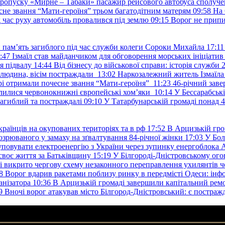
пропуску «Мирне – Табаки» пасажир рейсового автобуса сполуче
есне звання “Мати-героїня” трьом багатодітним матерям
09:58
На 
д час руху автомобіль провалився під землю
09:15
Ворог не припи
и пам’ять загиблого під час служби колеги Сороки Михайла
17:11
:47
Ізмаїл став майданчиком для обговорення морських ініціати
я підвалу
14:44
Від бізнесу до військової справи: історія служб
 людина, вісім постраждали
13:02
Наркозалежний житель Ізмаїл
ері отримали почесне звання “Мати-героїня”
11:23
46-річний заве
елилися червонокнижні європейські хом’яки
10:14
У Бессарабськ
загиблий та постраждалі
09:10
У Татарбунарській громаді понад 
раїнців на окупованих територіях та в рф
17:52
В Арцизькій гро
озрюваного у замаху на зґвалтування 84-річної жінки
17:03
У Бол
уповувати електроенергію з України через зупинку енергоблока
своє життя за Батьківщину
15:19
У Білгороді-Дністровському ого
 викрито чергову схему незаконного переправлення ухилянтів ч
8
Ворог вдарив ракетами поблизу ринку в передмісті Одеси: 
анізатора
10:36
В Арцизькій громаді завершили капітальний ремон
9
Вночі ворог атакував місто Білгород-Дністровський: є постраж