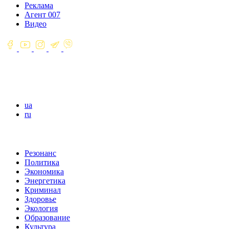
Реклама
Агент 007
Видео
ua
ru
Резонанс
Политика
Экономика
Энергетика
Криминал
Здоровье
Экология
Образование
Культура