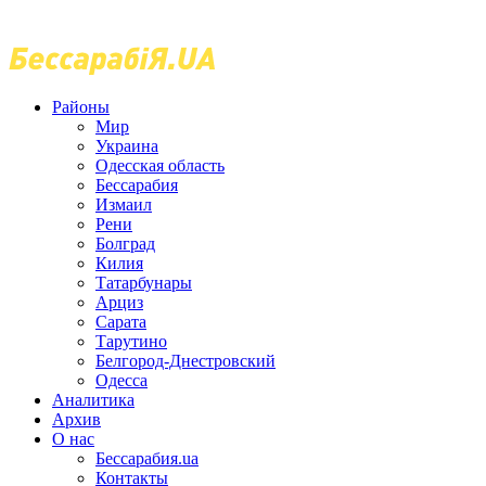
Районы
Мир
Украина
Одесская область
Бессарабия
Измаил
Рени
Болград
Килия
Татарбунары
Арциз
Сарата
Тарутино
Белгород-Днестровский
Одесса
Аналитика
Архив
О нас
Бессарабия.ua
Контакты