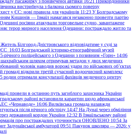
аждалу пасажирку з понівеченої автівки
16:21
Прикордонники
івчинка вистрибнула з балкона сьомого поверху
хист у ЄС: нові правила для українців
11:23
У Болградському
нням Кишинів — Ізмаїл намагався незаконно провезти партію
Одещині росіяни атакували торговельне судно, завантажене
няє терор мирного населення Одещини: постраждало житло та
Житель Білгород-Дністровського відповідатиме у суді за
в ЄС
16:03
Болградський історико-етнографічний музей
и 25-річного поліцейського з Одещини з позивним «Горн»
14:06
а шахрайським шляхом отримував метадон у двох медичних
рбований чоловік наводив ворожі удари по військових обʼєктах
ій громаді відкрили третій сучасний водоочисний комплекс
45 родин отримали консультації фахівців медичного центру
маді провели в останню путь загиблого захисника України
градському районі встановили карантин щодо африканської
 АЕС «Чернаводе»
16:06
Вилківська громада назавжди
втуються після нічного обстрілу
14:47
На Дунаї через обміління
ерез державний кордон України
12:32
В Ізмаїльському районі
інформація про постраждалих уточнюється ОНОВЛЕНО
10:54
За
т Задунаївської амбулаторії
09:51
Пакунок школяра — 2026: у
далі