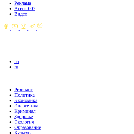
Реклама
Агент 007
Видео
ua
ru
Резонанс
Политика
Экономика
Энергетика
Криминал
Здоровье
Экология
Образование
Культура