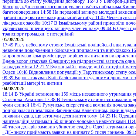
перейшла до етапу укладення договору
16:43
У Білгород-Дніст
Білгорода-Дністровського вшанували пам’ять побратима Кислиц
багатоповерхівки
14:58
На передовій загинув молодий захисни
районі працюватиме вакцинальний автобус
11:02
Через пункт 
лікарських засобів
10:17
В Ізмаїльському районі присвоїли поч
українською пшеницею: загинув член екіпажу
09:44
В Одесі пі
транспорт громадян, є потерпілий
05/08/2026
17:49
Рік у небесному строю: Ізмаїльські поліцейські вшанувал
незаконне поводження з бойовими припасами та вибухівкою
16
запропонував компроміс щодо вирішення питання використанн
Вдень ворог атакував Одещину: на підприємстві загинула одна
закладах міста
12:21
У Буджацькій громади дві багатодітні мат
Одеси
10:48
Відновлення популяції: у Тарутинському степу ос
09:39
Ворог атакував Київ балістикою та ударними дронами: є 
реабілітації матері та дитини
04/08/2026
18:14
В Україні встановили 159 місць незаконного утримання ук
Стоянова Анатолія
17:38
В Ізмаїльському районі затримали під
чуми свиней
16:41
Румунська енергетична компанія почала зак
попрощалася із земляком Зарічнюком Валентином, який віддав 
виявили судна, що затонули десятиліття тому
14:23
На Одещині
нацгвардійці затримали 50-річного чоловіка з наркотиками
11:4
40 тисяч доларів замовив убивство судді: в Одесі затримали орг
«Дії» знову приймають заявки на виплату 5 тисяч гривень
09:1