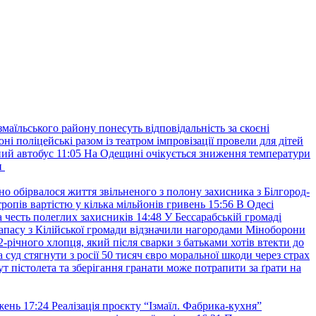
маїльського району понесуть відповідальність за скоєні
ні поліцейські разом із театром імпровізації провели для дітей
ний автобус
11:05
На Одещині очікується зниження температури
и
но обірвалося життя звільненого з полону захисника з Білгород-
ропів вартістю у кілька мільйонів гривень
15:56
В Одесі
 честь полеглих захисників
14:48
У Бессарабській громаді
апасу з Кілійської громади відзначили нагородами Міноборони
2-річного хлопця, який після сварки з батьками хотів втекти до
уд стягнути з росії 50 тисяч євро моральної шкоди через страх
т пістолета та зберігання гранати може потрапити за ґрати на
жень
17:24
Реалізація проєкту “Ізмаїл. Фабрика-кухня”