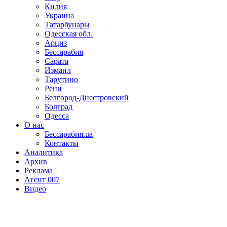
Килия
Украина
Татарбунары
Одесская обл.
Арциз
Бессарабия
Сарата
Измаил
Тарутино
Рени
Белгород-Днестровский
Болград
Одесса
О нас
Бессарабия.ua
Контакты
Аналитика
Архив
Реклама
Агент 007
Видео