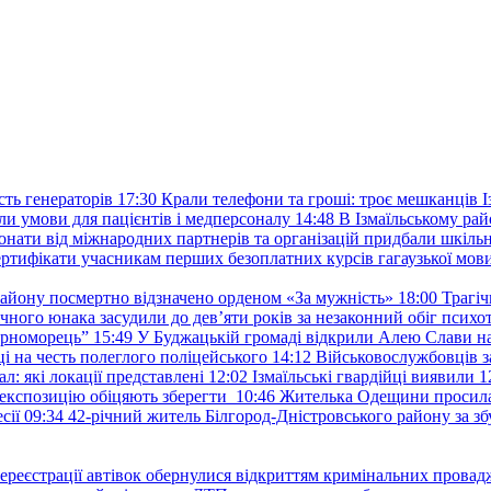
ть генераторів
17:30
Крали телефони та гроші: троє мешканців Із
и умови для пацієнтів і медперсоналу
14:48
В Ізмаїльському райо
донати від міжнародних партнерів та організацій придбали шкіль
сертифікати учасникам перших безоплатних курсів гагаузької мов
району посмертно відзначено орденом «За мужність»
18:00
Трагіч
чного юнака засудили до дев’яти років за незаконний обіг психот
орноморець”
15:49
У Буджацькій громаді відкрили Алею Слави на
 на честь полеглого поліцейського
14:12
Військовослужбовців з
: які локації представлені
12:02
Ізмаїльські гвардійці виявили 1
е експозицію обіцяють зберегти
10:46
Жителька Одещини просила с
сії
09:34
42-річний житель Білгород-Дністровського району за збу
ереєстрації автівок обернулися відкриттям кримінальних провад