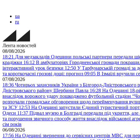
ua
ru
Лента новостей
08/08/2026
18:21
Для медзакладів Одещини польські партнери передали шіс
крадіжки
16:12
В амбулаторіях Городненської громади покращил
інтерактивний урок безпеки
12:50
У Тарбунарській громаді за 
та короткочасні грозові дощі: прогноз
09:05
В Ізмаїлі вручили 
07/08/2026
18:36
Чотирьох захисників України з Білгород-Дністровського 
Дністровського району Щербини Павла
16:28
На Одещині 18-рі
внаслідок ворожого удару пошкоджено футбольний стадіон “Ч
розпочали громадське обговорення щодо перейменування вулиці
та ЗСУ
12:53
На Одещині запустили Єдиний туристичний портал
Одеси
11:37
Підвал музею в Болграді передали під укриття, ал
та порушення звичного способу життя внаслідок військової агре
сім років
06/08/2026
17:56
На Одещині звернення до сервісних центрів МВС для пер