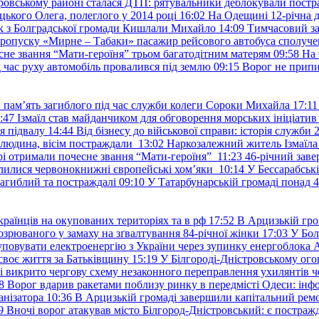
ровському районі сталася ДТП: рятувальники деблокували постр
ького Олега, полеглого у 2014 році
16:02
На Одещині 12-річна д
к з Болградської громади Кишлали Михайло
14:09
Тимчасовий за
пропуску «Мирне – Табаки» пасажир рейсового автобуса сполуче
есне звання “Мати-героїня” трьом багатодітним матерям
09:58
На 
д час руху автомобіль провалився під землю
09:15
Ворог не припи
и пам’ять загиблого під час служби колеги Сороки Михайла
17:11
:47
Ізмаїл став майданчиком для обговорення морських ініціати
я підвалу
14:44
Від бізнесу до військової справи: історія служб
 людина, вісім постраждали
13:02
Наркозалежний житель Ізмаїл
ері отримали почесне звання “Мати-героїня”
11:23
46-річний заве
елилися червонокнижні європейські хом’яки
10:14
У Бессарабськ
загиблий та постраждалі
09:10
У Татарбунарській громаді понад 
раїнців на окупованих територіях та в рф
17:52
В Арцизькій гро
озрюваного у замаху на зґвалтування 84-річної жінки
17:03
У Бол
уповувати електроенергію з України через зупинку енергоблока
своє життя за Батьківщину
15:19
У Білгороді-Дністровському ого
 викрито чергову схему незаконного переправлення ухилянтів ч
8
Ворог вдарив ракетами поблизу ринку в передмісті Одеси: 
анізатора
10:36
В Арцизькій громаді завершили капітальний ремон
9
Вночі ворог атакував місто Білгород-Дністровський: є постраж