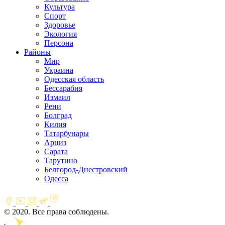
Культура
Спорт
Здоровье
Экология
Персона
Районы
Мир
Украина
Одесская область
Бессарабия
Измаил
Рени
Болград
Килия
Татарбунары
Арциз
Сарата
Тарутино
Белгород-Днестровский
Одесса
© 2020. Все права соблюдены.