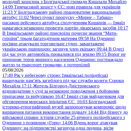
молодий захисник з Болградської громади Кишлали Михайло
14:09
Тимчасовий захист у ЄС: нові правила для українців
11:23
У Болградському районі працюватиме вакцинальний
автобус
11:02
Через пункт пропуску «Мирне – Табаки»
пасажир рейсового автобуса сполученням Кишинів — Ізмаїл
намагався незаконно провезти партію лікарських засобів
10:17
В Ізмаїльському районі присвоїли почесне звання “Мати-
героїня” трьом багатодітним матерям
09:58
На Одещині
росіяни атакували торговельне судно, завантажене
українською пшеницею: загинув член екіпажу
09:44
В Одесі
під час руху автомобіль провалився під землю
09:15
Ворог не
припиняє терор мирного населення Одещини: постраждало
житло та транспорт громадян, є потерпілий
05/08/2026
17:49
Рік у небесному строю: Ізмаїльські поліцейські
вшанували пам’ять загиблого під час служби колеги Сороки
Михайла
17:11
Житель Білгород-Дністровського
відповідатиме у суді за незаконне поводження з бойовими
припасами та вибухівкою
16:47
Ізмаїл став майданчиком для
обговорення морських ініціатив ЄС
16:03
Болградський
історико-етнографічний музей запропонував компроміс щодо
вирішення питання використання підвалу
14:44
Від бізнесу до
військової справи: історія служби 25-річного поліцейського з
Одещини з позивним «Горн»
14:06
Вдень ворог атакував
Одещину: на підприємстві загинула одна людина, вісім