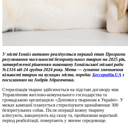
У місті Ізмаїл активно реалізується перший етап Програми
регулювання чисельності безпритульних тварин на 2025 рік,
затвердженої рішенням виконкому Ізмаїльської міської ради
№1316 від 24 грудня 2024 року. Мета — гуманне зменшення
кількості тварин на вулицях міста, передає
Бессарабія.UA
з
посиланням на Андрія Абрамченка.
Стерилізація тварин здійснюється на підставі договору між
Управлінням житлово-комунального господарства та
громадською організацією «Допомога тваринам в Україні». У
межах кампанії планується стерилізувати щонайменше 300
безпритульних собак. Після операції кожну тварину
кліпсують, вакцинують від сказу та, пройшовши короткий
період реабілітації, повертають у звичне середовище.