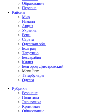
Образование
Персона
Районы
Мир
Измаил
Арциз
Украина
Рени
Сарата
Одесская обл.
Болград
Тарутино
Бессарабия
Килия
Белгород-Днестровский
Menu Item
Татарбунары
Одесса
Рубрики
Резонанс
Политика
Экономика
Криминал
Образование