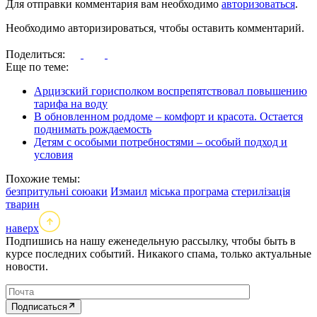
Для отправки комментария вам необходимо
авторизоваться
.
Необходимо авторизироваться, чтобы оставить комментарий.
Поделиться:
Еще по теме:
Арцизский горисполком воспрепятствовал повышению
тарифа на воду
В обновленном роддоме – комфорт и красота. Остается
поднимать рождаемость
Детям с особыми потребностями – особый подход и
условия
Похожие темы:
безпритульні союаки
Измаил
міська програма
стерилізація
тварин
наверх
Подпишись на нашу еженедельную рассылку, чтобы быть в
курсе последних событий. Никакого спама, только актуальные
новости.
Подписаться