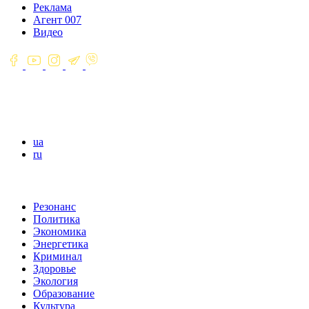
Реклама
Агент 007
Видео
ua
ru
Резонанс
Политика
Экономика
Энергетика
Криминал
Здоровье
Экология
Образование
Культура