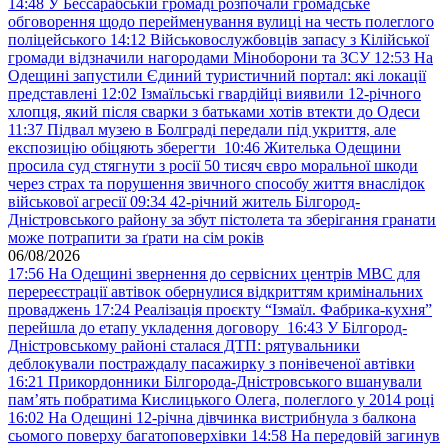
14:48
У Бессарабській громаді розпочали громадське
обговорення щодо перейменування вулиці на честь полеглого
поліцейського
14:12
Військовослужбовців запасу з Кілійської
громади відзначили нагородами Міноборони та ЗСУ
12:53
На
Одещині запустили Єдиний туристичний портал: які локації
представлені
12:02
Ізмаїльські гвардійці виявили 12-річного
хлопця, який після сварки з батьками хотів втекти до Одеси
11:37
Підвал музею в Болграді передали під укриття, але
експозицію обіцяють зберегти
10:46
Жителька Одещини
просила суд стягнути з росії 50 тисяч євро моральної шкоди
через страх та порушення звичного способу життя внаслідок
військової агресії
09:34
42-річний житель Білгород-
Дністровського району за збут пістолета та зберігання гранати
може потрапити за ґрати на сім років
06/08/2026
17:56
На Одещині звернення до сервісних центрів МВС для
перереєстрації автівок обернулися відкриттям кримінальних
проваджень
17:24
Реалізація проєкту “Ізмаїл. Фабрика-кухня”
перейшла до етапу укладення договору
16:43
У Білгород-
Дністровському районі сталася ДТП: рятувальники
деблокували постраждалу пасажирку з понівеченої автівки
16:21
Прикордонники Білгорода-Дністровського вшанували
пам’ять побратима Кислицького Олега, полеглого у 2014 році
16:02
На Одещині 12-річна дівчинка вистрибнула з балкона
сьомого поверху багатоповерхівки
14:58
На передовій загинув