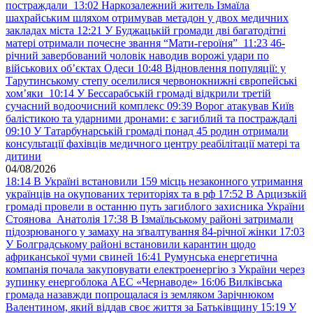
постраждали
13:02
Наркозалежний житель Ізмаїла
шахрайським шляхом отримував метадон у двох медичних
закладах міста
12:21
У Буджацькій громади дві багатодітні
матері отримали почесне звання “Мати-героїня”
11:23
46-
річний завербований чоловік наводив ворожі удари по
військових обʼєктах Одеси
10:48
Відновлення популяції: у
Тарутинському степу оселилися червонокнижні європейські
хом’яки
10:14
У Бессарабській громаді відкрили третій
сучасний водоочисний комплекс
09:39
Ворог атакував Київ
балістикою та ударними дронами: є загиблий та постраждалі
09:10
У Татарбунарській громаді понад 45 родин отримали
консультації фахівців медичного центру реабілітації матері та
дитини
04/08/2026
18:14
В Україні встановили 159 місць незаконного утримання
українців на окупованих територіях та в рф
17:52
В Арцизькій
громаді провели в останню путь загиблого захисника України
Стоянова Анатолія
17:38
В Ізмаїльському районі затримали
підозрюваного у замаху на зґвалтування 84-річної жінки
17:03
У Болградському районі встановили карантин щодо
африканської чуми свиней
16:41
Румунська енергетична
компанія почала закуповувати електроенергію з України через
зупинку енергоблока АЕС «Чернаводе»
16:06
Вилківська
громада назавжди попрощалася із земляком Зарічнюком
Валентином, який віддав своє життя за Батьківщину
15:19
У