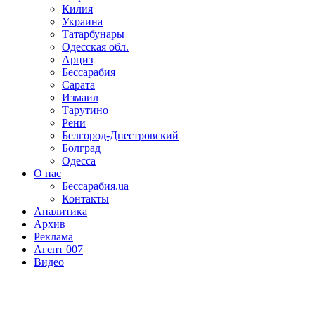
Килия
Украина
Татарбунары
Одесская обл.
Арциз
Бессарабия
Сарата
Измаил
Тарутино
Рени
Белгород-Днестровский
Болград
Одесса
О нас
Бессарабия.ua
Контакты
Аналитика
Архив
Реклама
Агент 007
Видео