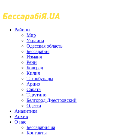
Районы
Мир
Украина
Одесская область
Бессарабия
Измаил
Рени
Болград
Килия
Татарбунары
Арциз
Сарата
Тарутино
Белгород-Днестровский
Одесса
Аналитика
Архив
О нас
Бессарабия.ua
Контакты