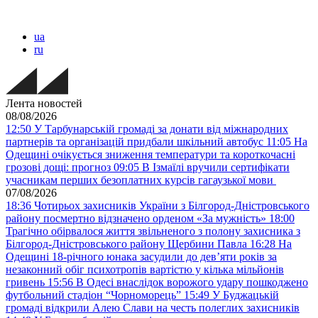
ua
ru
Лента новостей
08/08/2026
12:50
У Тарбунарській громаді за донати від міжнародних
партнерів та організацій придбали шкільний автобус
11:05
На
Одещині очікується зниження температури та короткочасні
грозові дощі: прогноз
09:05
В Ізмаїлі вручили сертифікати
учасникам перших безоплатних курсів гагаузької мови
07/08/2026
18:36
Чотирьох захисників України з Білгород-Дністровського
району посмертно відзначено орденом «За мужність»
18:00
Трагічно обірвалося життя звільненого з полону захисника з
Білгород-Дністровського району Щербини Павла
16:28
На
Одещині 18-річного юнака засудили до дев’яти років за
незаконний обіг психотропів вартістю у кілька мільйонів
гривень
15:56
В Одесі внаслідок ворожого удару пошкоджено
футбольний стадіон “Чорноморець”
15:49
У Буджацькій
громаді відкрили Алею Слави на честь полеглих захисників