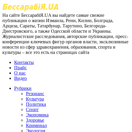
На сайте БессарабіЯ.UA вы найдете самые свежие
публикации о жизни Измаила, Рени, Килии, Болграда,
Арциза, Сараты, Татарбунар, Тарутино, Белгорода-
Днестровского, а также Одесской области и Украины.
Журналистские расследования, авторские публикации, пресс-
конференции ключевых фигур органов власти, эксклюзивные
новости из сфер здравохранения, образования, спорта и
культуры – все это есть на страницах сайта
Контакты
Прайс
О нас
Видео
Рубрики
Резонанс
Культура
Политика
Спорт
Экономика
Здоровье
Криминал
Экология