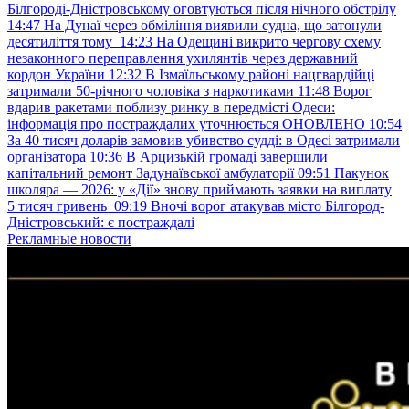
Білгороді-Дністровському оговтуються після нічного обстрілу
14:47
На Дунаї через обміління виявили судна, що затонули
десятиліття тому
14:23
На Одещині викрито чергову схему
незаконного переправлення ухилянтів через державний
кордон України
12:32
В Ізмаїльському районі нацгвардійці
затримали 50-річного чоловіка з наркотиками
11:48
Ворог
вдарив ракетами поблизу ринку в передмісті Одеси:
інформація про постраждалих уточнюється ОНОВЛЕНО
10:54
За 40 тисяч доларів замовив убивство судді: в Одесі затримали
організатора
10:36
В Арцизькій громаді завершили
капітальний ремонт Задунаївської амбулаторії
09:51
Пакунок
школяра — 2026: у «Дії» знову приймають заявки на виплату
5 тисяч гривень
09:19
Вночі ворог атакував місто Білгород-
Дністровський: є постраждалі
Рекламные новости