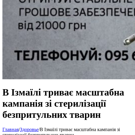
В Ізмаїлі триває масштабна
кампанія зі стерилізації
безпритульних тварин
Главная
/
Здоровье
/
В Ізмаїлі триває масштабна кампанія зі
стерилізації безпритульних тварин