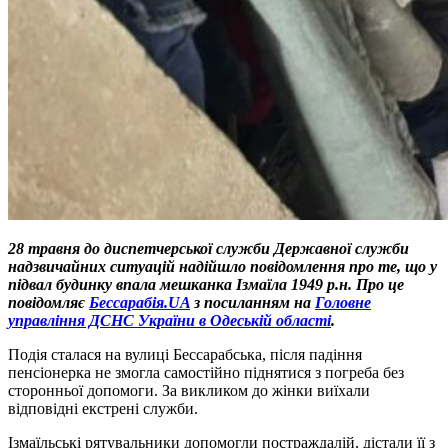
28 травня до диспетчерської служби Державної служби
надзвичайних ситуацій надійшло повідомлення про те, що у
підвал будинку впала мешканка Ізмаїла 1949 р.н. Про це
повідомляє
Бессарабія.UA
з посиланням на
Головне
управління ДСНС України в Одеській області
.
Подія сталася на вулиці Бессарабська, після падіння
пенсіонерка не змогла самостійно піднятися з погреба без
сторонньої допомоги. За викликом до жінки виїхали
відповідні екстрені служби.
Ізмаїльські рятувальники допомогли постраждалій, дістали її з