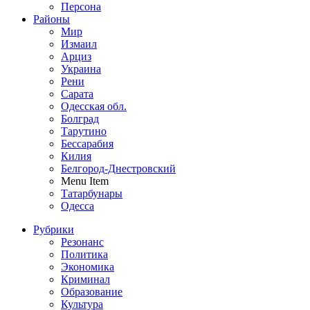
Персона
Районы
Мир
Измаил
Арциз
Украина
Рени
Сарата
Одесская обл.
Болград
Тарутино
Бессарабия
Килия
Белгород-Днестровский
Menu Item
Татарбунары
Одесса
Рубрики
Резонанс
Политика
Экономика
Криминал
Образование
Культура