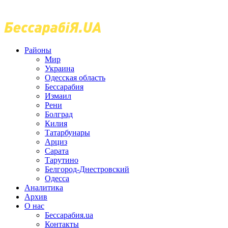
Районы
Мир
Украина
Одесская область
Бессарабия
Измаил
Рени
Болград
Килия
Татарбунары
Арциз
Сарата
Тарутино
Белгород-Днестровский
Одесса
Аналитика
Архив
О нас
Бессарабия.ua
Контакты