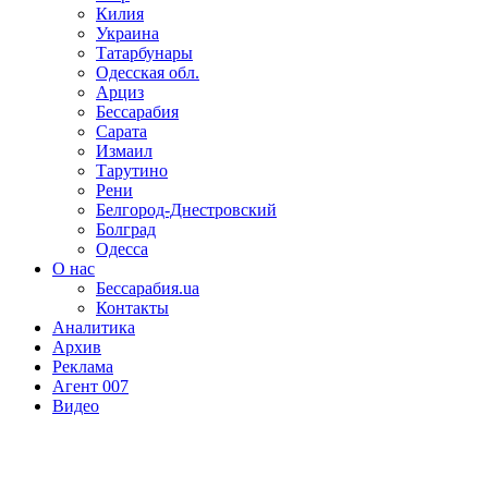
Килия
Украина
Татарбунары
Одесская обл.
Арциз
Бессарабия
Сарата
Измаил
Тарутино
Рени
Белгород-Днестровский
Болград
Одесса
О нас
Бессарабия.ua
Контакты
Аналитика
Архив
Реклама
Агент 007
Видео