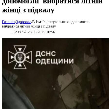
допомогли вибратися літній
жінці з підвалу
Главная
/
Здоровье
/
В Ізмаїлі рятувальники допомогли
вибратися літній жінці з підвалу
11298
/
28.05.2025 10:56