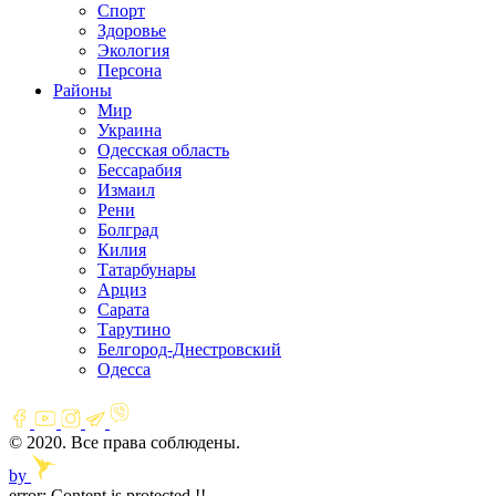
Спорт
Здоровье
Экология
Персона
Районы
Мир
Украина
Одесская область
Бессарабия
Измаил
Рени
Болград
Килия
Татарбунары
Арциз
Сарата
Тарутино
Белгород-Днестровский
Одесса
© 2020. Все права соблюдены.
by
error:
Content is protected !!