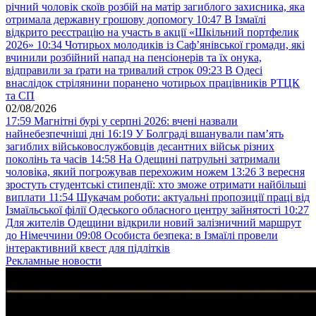
річний чоловік скоїв розбій на матір загиблого захисника, яка
отримала державну грошову допомогу
10:47
В Ізмаїлі
відкрито реєстрацію на участь в акції «Шкільний портфелик
2026»
10:34
Чотирьох молодиків із Саф’янівської громади, які
вчинили розбійний напад на пенсіонерів та їх онука,
відправили за ґрати на тривалий строк
09:23
В Одесі
внаслідок стрілянини поранено чотирьох працівників РТЦК
та СП
02/08/2026
17:59
Магнітні бурі у серпні 2026: вчені назвали
найнебезпечніші дні
16:19
У Болграді вшанували пам’ять
загиблих військовослужбовців десантних військ різних
поколінь та часів
14:58
На Одещині патрульні затримали
чоловіка, який погрожував перехожим ножем
13:26
З вересня
зростуть студентські стипендії: хто зможе отримати найбільші
виплати
11:54
Шукачам роботи: актуальні пропозиції праці від
Ізмаїльської філії Одеського обласного центру зайнятості
10:27
Для жителів Одещини відкрили новий залізничний маршрут
до Німеччини
09:08
Особиста безпека: в Ізмаїлі провели
інтерактивний квест для підлітків
Рекламные новости