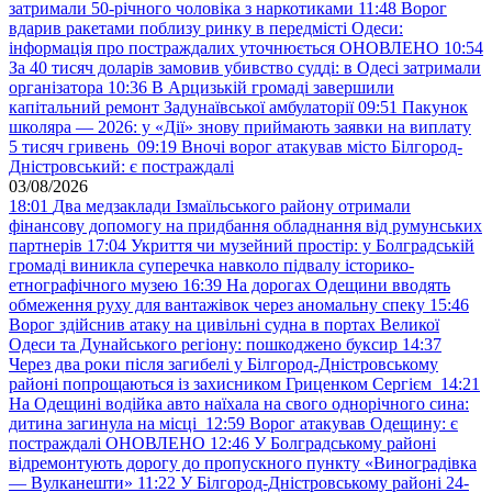
затримали 50-річного чоловіка з наркотиками
11:48
Ворог
вдарив ракетами поблизу ринку в передмісті Одеси:
інформація про постраждалих уточнюється ОНОВЛЕНО
10:54
За 40 тисяч доларів замовив убивство судді: в Одесі затримали
організатора
10:36
В Арцизькій громаді завершили
капітальний ремонт Задунаївської амбулаторії
09:51
Пакунок
школяра — 2026: у «Дії» знову приймають заявки на виплату
5 тисяч гривень
09:19
Вночі ворог атакував місто Білгород-
Дністровський: є постраждалі
03/08/2026
18:01
Два медзаклади Ізмаїльського району отримали
фінансову допомогу на придбання обладнання від румунських
партнерів
17:04
Укриття чи музейний простір: у Болградській
громаді виникла суперечка навколо підвалу історико-
етнографічного музею
16:39
На дорогах Одещини вводять
обмеження руху для вантажівок через аномальну спеку
15:46
Ворог здійснив атаку на цивільні судна в портах Великої
Одеси та Дунайського регіону: пошкоджено буксир
14:37
Через два роки після загибелі у Білгород-Дністровському
районі попрощаються із захисником Гриценком Сергієм
14:21
На Одещині водійка авто наїхала на свого однорічного сина:
дитина загинула на місці
12:59
Ворог атакував Одещину: є
постраждалі ОНОВЛЕНО
12:46
У Болградському районі
відремонтують дорогу до пропускного пункту «Виноградівка
— Вулканешти»
11:22
У Білгород-Дністровському районі 24-