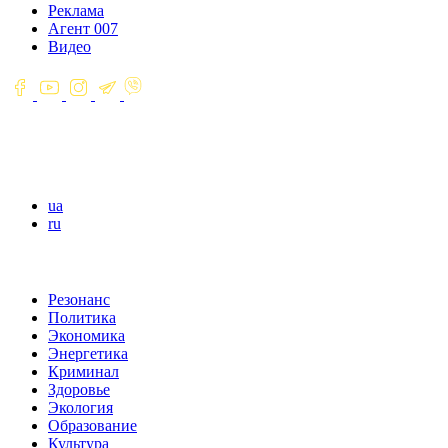
Реклама
Агент 007
Видео
ua
ru
Резонанс
Политика
Экономика
Энергетика
Криминал
Здоровье
Экология
Образование
Культура