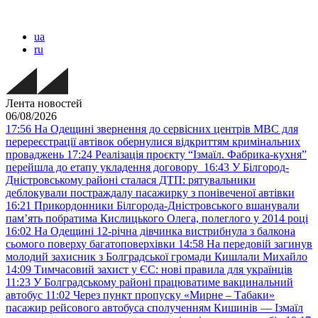
ua
ru
Лента новостей
06/08/2026
17:56
На Одещині звернення до сервісних центрів МВС для
перереєстрації автівок обернулися відкриттям кримінальних
проваджень
17:24
Реалізація проєкту “Ізмаїл. Фабрика-кухня”
перейшла до етапу укладення договору
16:43
У Білгород-
Дністровському районі сталася ДТП: рятувальники
деблокували постраждалу пасажирку з понівеченої автівки
16:21
Прикордонники Білгорода-Дністровського вшанували
пам’ять побратима Кислицького Олега, полеглого у 2014 році
16:02
На Одещині 12-річна дівчинка вистрибнула з балкона
сьомого поверху багатоповерхівки
14:58
На передовій загинув
молодий захисник з Болградської громади Кишлали Михайло
14:09
Тимчасовий захист у ЄС: нові правила для українців
11:23
У Болградському районі працюватиме вакцинальний
автобус
11:02
Через пункт пропуску «Мирне – Табаки»
пасажир рейсового автобуса сполученням Кишинів — Ізмаїл