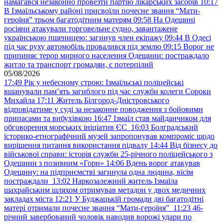
намагався незаконно провезти партію лікарських засобів
10:17
В Ізмаїльському районі присвоїли почесне звання “Мати-
героїня” трьом багатодітним матерям
09:58
На Одещині
росіяни атакували торговельне судно, завантажене
українською пшеницею: загинув член екіпажу
09:44
В Одесі
під час руху автомобіль провалився під землю
09:15
Ворог не
припиняє терор мирного населення Одещини: постраждало
житло та транспорт громадян, є потерпілий
05/08/2026
17:49
Рік у небесному строю: Ізмаїльські поліцейські
вшанували пам’ять загиблого під час служби колеги Сороки
Михайла
17:11
Житель Білгород-Дністровського
відповідатиме у суді за незаконне поводження з бойовими
припасами та вибухівкою
16:47
Ізмаїл став майданчиком для
обговорення морських ініціатив ЄС
16:03
Болградський
історико-етнографічний музей запропонував компроміс щодо
вирішення питання використання підвалу
14:44
Від бізнесу до
військової справи: історія служби 25-річного поліцейського з
Одещини з позивним «Горн»
14:06
Вдень ворог атакував
Одещину: на підприємстві загинула одна людина, вісім
постраждали
13:02
Наркозалежний житель Ізмаїла
шахрайським шляхом отримував метадон у двох медичних
закладах міста
12:21
У Буджацькій громади дві багатодітні
матері отримали почесне звання “Мати-героїня”
11:23
46-
річний завербований чоловік наводив ворожі удари по