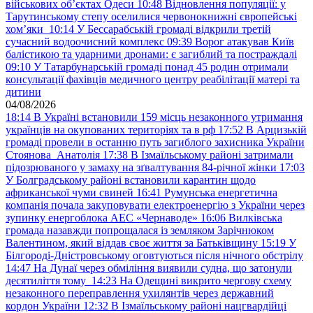
військових обʼєктах Одеси
10:48
Відновлення популяції: у
Тарутинському степу оселилися червонокнижні європейські
хом’яки
10:14
У Бессарабській громаді відкрили третій
сучасний водоочисний комплекс
09:39
Ворог атакував Київ
балістикою та ударними дронами: є загиблий та постраждалі
09:10
У Татарбунарській громаді понад 45 родин отримали
консультації фахівців медичного центру реабілітації матері та
дитини
04/08/2026
18:14
В Україні встановили 159 місць незаконного утримання
українців на окупованих територіях та в рф
17:52
В Арцизькій
громаді провели в останню путь загиблого захисника України
Стоянова Анатолія
17:38
В Ізмаїльському районі затримали
підозрюваного у замаху на зґвалтування 84-річної жінки
17:03
У Болградському районі встановили карантин щодо
африканської чуми свиней
16:41
Румунська енергетична
компанія почала закуповувати електроенергію з України через
зупинку енергоблока АЕС «Чернаводе»
16:06
Вилківська
громада назавжди попрощалася із земляком Зарічнюком
Валентином, який віддав своє життя за Батьківщину
15:19
У
Білгороді-Дністровському оговтуються після нічного обстрілу
14:47
На Дунаї через обміління виявили судна, що затонули
десятиліття тому
14:23
На Одещині викрито чергову схему
незаконного переправлення ухилянтів через державний
кордон України
12:32
В Ізмаїльському районі нацгвардійці