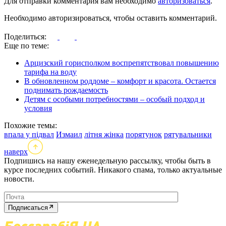
Для отправки комментария вам необходимо
авторизоваться
.
Необходимо авторизироваться, чтобы оставить комментарий.
Поделиться:
Еще по теме:
Арцизский горисполком воспрепятствовал повышению
тарифа на воду
В обновленном роддоме – комфорт и красота. Остается
поднимать рождаемость
Детям с особыми потребностями – особый подход и
условия
Похожие темы:
впала у підвал
Измаил
літня жінка
порятунок
рятувальники
наверх
Подпишись на нашу еженедельную рассылку, чтобы быть в
курсе последних событий. Никакого спама, только актуальные
новости.
Подписаться