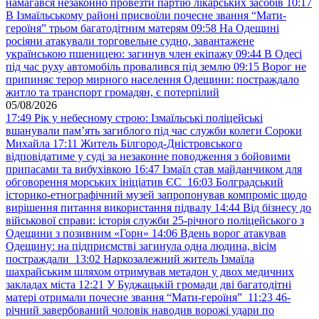
намагався незаконно провезти партію лікарських засобів
10:17
В Ізмаїльському районі присвоїли почесне звання “Мати-
героїня” трьом багатодітним матерям
09:58
На Одещині
росіяни атакували торговельне судно, завантажене
українською пшеницею: загинув член екіпажу
09:44
В Одесі
під час руху автомобіль провалився під землю
09:15
Ворог не
припиняє терор мирного населення Одещини: постраждало
житло та транспорт громадян, є потерпілий
05/08/2026
17:49
Рік у небесному строю: Ізмаїльські поліцейські
вшанували пам’ять загиблого під час служби колеги Сороки
Михайла
17:11
Житель Білгород-Дністровського
відповідатиме у суді за незаконне поводження з бойовими
припасами та вибухівкою
16:47
Ізмаїл став майданчиком для
обговорення морських ініціатив ЄС
16:03
Болградський
історико-етнографічний музей запропонував компроміс щодо
вирішення питання використання підвалу
14:44
Від бізнесу до
військової справи: історія служби 25-річного поліцейського з
Одещини з позивним «Горн»
14:06
Вдень ворог атакував
Одещину: на підприємстві загинула одна людина, вісім
постраждали
13:02
Наркозалежний житель Ізмаїла
шахрайським шляхом отримував метадон у двох медичних
закладах міста
12:21
У Буджацькій громади дві багатодітні
матері отримали почесне звання “Мати-героїня”
11:23
46-
річний завербований чоловік наводив ворожі удари по