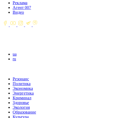
Реклама
Агент 007
Видео
ua
ru
Резонанс
Политика
Экономика
Энергетика
Криминал
Здоровье
Экология
Образование
Культура