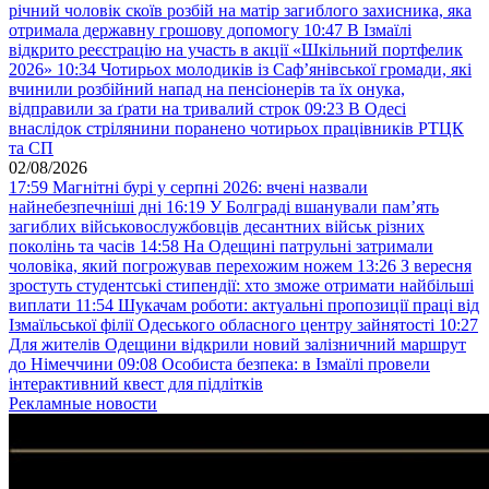
річний чоловік скоїв розбій на матір загиблого захисника, яка
отримала державну грошову допомогу
10:47
В Ізмаїлі
відкрито реєстрацію на участь в акції «Шкільний портфелик
2026»
10:34
Чотирьох молодиків із Саф’янівської громади, які
вчинили розбійний напад на пенсіонерів та їх онука,
відправили за ґрати на тривалий строк
09:23
В Одесі
внаслідок стрілянини поранено чотирьох працівників РТЦК
та СП
02/08/2026
17:59
Магнітні бурі у серпні 2026: вчені назвали
найнебезпечніші дні
16:19
У Болграді вшанували пам’ять
загиблих військовослужбовців десантних військ різних
поколінь та часів
14:58
На Одещині патрульні затримали
чоловіка, який погрожував перехожим ножем
13:26
З вересня
зростуть студентські стипендії: хто зможе отримати найбільші
виплати
11:54
Шукачам роботи: актуальні пропозиції праці від
Ізмаїльської філії Одеського обласного центру зайнятості
10:27
Для жителів Одещини відкрили новий залізничний маршрут
до Німеччини
09:08
Особиста безпека: в Ізмаїлі провели
інтерактивний квест для підлітків
Рекламные новости