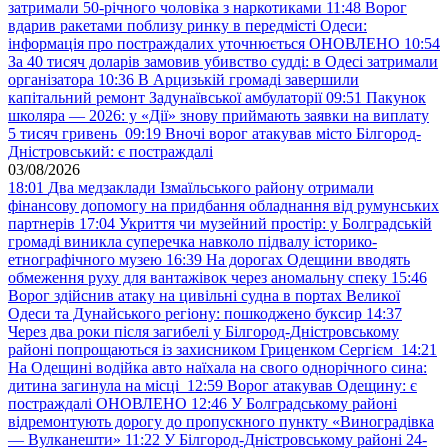
затримали 50-річного чоловіка з наркотиками
11:48
Ворог
вдарив ракетами поблизу ринку в передмісті Одеси:
інформація про постраждалих уточнюється ОНОВЛЕНО
10:54
За 40 тисяч доларів замовив убивство судді: в Одесі затримали
організатора
10:36
В Арцизькій громаді завершили
капітальний ремонт Задунаївської амбулаторії
09:51
Пакунок
школяра — 2026: у «Дії» знову приймають заявки на виплату
5 тисяч гривень
09:19
Вночі ворог атакував місто Білгород-
Дністровський: є постраждалі
03/08/2026
18:01
Два медзаклади Ізмаїльського району отримали
фінансову допомогу на придбання обладнання від румунських
партнерів
17:04
Укриття чи музейний простір: у Болградській
громаді виникла суперечка навколо підвалу історико-
етнографічного музею
16:39
На дорогах Одещини вводять
обмеження руху для вантажівок через аномальну спеку
15:46
Ворог здійснив атаку на цивільні судна в портах Великої
Одеси та Дунайського регіону: пошкоджено буксир
14:37
Через два роки після загибелі у Білгород-Дністровському
районі попрощаються із захисником Гриценком Сергієм
14:21
На Одещині водійка авто наїхала на свого однорічного сина:
дитина загинула на місці
12:59
Ворог атакував Одещину: є
постраждалі ОНОВЛЕНО
12:46
У Болградському районі
відремонтують дорогу до пропускного пункту «Виноградівка
— Вулканешти»
11:22
У Білгород-Дністровському районі 24-