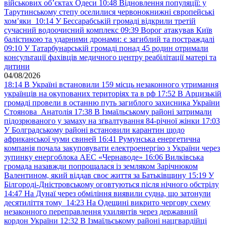
військових обʼєктах Одеси
10:48
Відновлення популяції: у
Тарутинському степу оселилися червонокнижні європейські
хом’яки
10:14
У Бессарабській громаді відкрили третій
сучасний водоочисний комплекс
09:39
Ворог атакував Київ
балістикою та ударними дронами: є загиблий та постраждалі
09:10
У Татарбунарській громаді понад 45 родин отримали
консультації фахівців медичного центру реабілітації матері та
дитини
04/08/2026
18:14
В Україні встановили 159 місць незаконного утримання
українців на окупованих територіях та в рф
17:52
В Арцизькій
громаді провели в останню путь загиблого захисника України
Стоянова Анатолія
17:38
В Ізмаїльському районі затримали
підозрюваного у замаху на зґвалтування 84-річної жінки
17:03
У Болградському районі встановили карантин щодо
африканської чуми свиней
16:41
Румунська енергетична
компанія почала закуповувати електроенергію з України через
зупинку енергоблока АЕС «Чернаводе»
16:06
Вилківська
громада назавжди попрощалася із земляком Зарічнюком
Валентином, який віддав своє життя за Батьківщину
15:19
У
Білгороді-Дністровському оговтуються після нічного обстрілу
14:47
На Дунаї через обміління виявили судна, що затонули
десятиліття тому
14:23
На Одещині викрито чергову схему
незаконного переправлення ухилянтів через державний
кордон України
12:32
В Ізмаїльському районі нацгвардійці