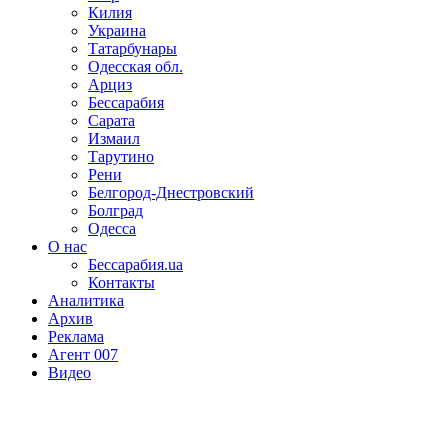
Килия
Украина
Татарбунары
Одесская обл.
Арциз
Бессарабия
Сарата
Измаил
Тарутино
Рени
Белгород-Днестровский
Болград
Одесса
О нас
Бессарабия.ua
Контакты
Аналитика
Архив
Реклама
Агент 007
Видео