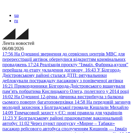
ua
ru
Лента новостей
06/08/2026
17:56
На Одещині звернення до сервісних центрів МВС для
перереєстрації автівок обернулися відкриттям кримінальних
проваджень
17:24
Реалізація проєкту “Ізмаїл. Фабрика-кухня”
перейшла до етапу укладення договору
16:43
У Білгород-
Дністровському районі сталася ДТП: рятувальники
деблокували постраждалу пасажирку з понівеченої автівки
16:21
Прикордонники Білгорода-Дністровського вшанували
пам’ять побратима Кислицького Олега, полеглого у 2014 році
16:02
На Одещині 12-річна дівчинка вистрибнула з балкона
сьомого поверху багатоповерхівки
14:58
На передовій загинув
молодий захисник з Болградської громади Кишлали Михайло
14:09
Тимчасовий захист у ЄС: нові правила для українців
11:23
У Болградському районі працюватиме вакцинальний
автобус
11:02
Через пункт пропуску «Мирне – Табаки»
пасажир рейсового автобуса сполученням Кишинів — Ізмаїл