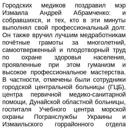
Городских медиков поздравил мэр
Измаила Андрей Абрамченко: и
собравшихся, и тех, кто в эти минуты
выполнял свой профессиональный долг.
Он также вручил лучшим медработникам
почётные грамоты за многолетний,
самоотверженный и плодотворный труд
по охране здоровья населения,
проявленные при этом гуманизм и
высокое профессиональное мастерства.
В частности, отмечены были сотрудники
городской центральной больницы (ГЦБ),
центра первичной медико-санитарной
помощи, Дунайской областной больницы,
госпиталя Учебного центра морской
охраны Погранслужбы Украины и
Измаильского горрайонного отдела