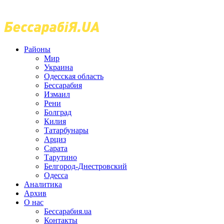
Районы
Мир
Украина
Одесская область
Бессарабия
Измаил
Рени
Болград
Килия
Татарбунары
Арциз
Сарата
Тарутино
Белгород-Днестровский
Одесса
Аналитика
Архив
О нас
Бессарабия.ua
Контакты