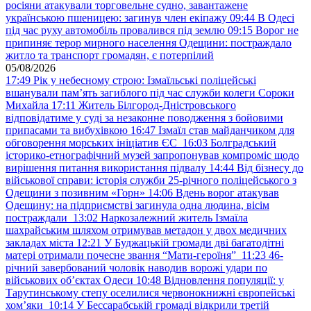
росіяни атакували торговельне судно, завантажене
українською пшеницею: загинув член екіпажу
09:44
В Одесі
під час руху автомобіль провалився під землю
09:15
Ворог не
припиняє терор мирного населення Одещини: постраждало
житло та транспорт громадян, є потерпілий
05/08/2026
17:49
Рік у небесному строю: Ізмаїльські поліцейські
вшанували пам’ять загиблого під час служби колеги Сороки
Михайла
17:11
Житель Білгород-Дністровського
відповідатиме у суді за незаконне поводження з бойовими
припасами та вибухівкою
16:47
Ізмаїл став майданчиком для
обговорення морських ініціатив ЄС
16:03
Болградський
історико-етнографічний музей запропонував компроміс щодо
вирішення питання використання підвалу
14:44
Від бізнесу до
військової справи: історія служби 25-річного поліцейського з
Одещини з позивним «Горн»
14:06
Вдень ворог атакував
Одещину: на підприємстві загинула одна людина, вісім
постраждали
13:02
Наркозалежний житель Ізмаїла
шахрайським шляхом отримував метадон у двох медичних
закладах міста
12:21
У Буджацькій громади дві багатодітні
матері отримали почесне звання “Мати-героїня”
11:23
46-
річний завербований чоловік наводив ворожі удари по
військових обʼєктах Одеси
10:48
Відновлення популяції: у
Тарутинському степу оселилися червонокнижні європейські
хом’яки
10:14
У Бессарабській громаді відкрили третій