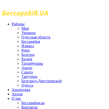
Районы
Мир
Украина
Одесская область
Бессарабия
Измаил
Рени
Болград
Килия
Татарбунары
Арциз
Сарата
Тарутино
Белгород-Днестровский
Одесса
Аналитика
Архив
О нас
Бессарабия.ua
Контакты