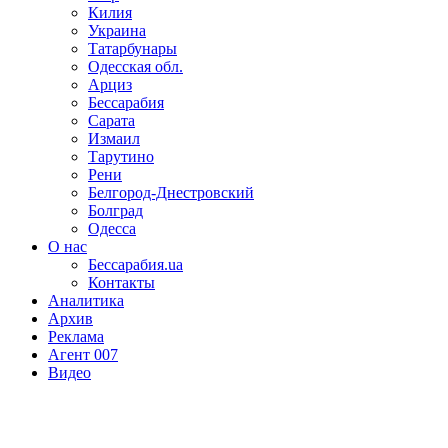
Килия
Украина
Татарбунары
Одесская обл.
Арциз
Бессарабия
Сарата
Измаил
Тарутино
Рени
Белгород-Днестровский
Болград
Одесса
О нас
Бессарабия.ua
Контакты
Аналитика
Архив
Реклама
Агент 007
Видео