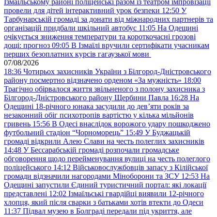
Ізмаїльському районі поліцейські разом із театром імпровізації
провели для дітей інтерактивний урок безпеки
12:50
У
Тарбунарській громаді за донати від міжнародних партнерів та
організацій придбали шкільний автобус
11:05
На Одещині
очікується зниження температури та короткочасні грозові
дощі: прогноз
09:05
В Ізмаїлі вручили сертифікати учасникам
перших безоплатних курсів гагаузької мови
07/08/2026
18:36
Чотирьох захисників України з Білгород-Дністровського
району посмертно відзначено орденом «За мужність»
18:00
Трагічно обірвалося життя звільненого з полону захисника з
Білгород-Дністровського району Щербини Павла
16:28
На
Одещині 18-річного юнака засудили до дев’яти років за
незаконний обіг психотропів вартістю у кілька мільйонів
гривень
15:56
В Одесі внаслідок ворожого удару пошкоджено
футбольний стадіон “Чорноморець”
15:49
У Буджацькій
громаді відкрили Алею Слави на честь полеглих захисників
14:48
У Бессарабській громаді розпочали громадське
обговорення щодо перейменування вулиці на честь полеглого
поліцейського
14:12
Військовослужбовців запасу з Кілійської
громади відзначили нагородами Міноборони та ЗСУ
12:53
На
Одещині запустили Єдиний туристичний портал: які локації
представлені
12:02
Ізмаїльські гвардійці виявили 12-річного
хлопця, який після сварки з батьками хотів втекти до Одеси
11:37
Підвал музею в Болграді передали під укриття, але