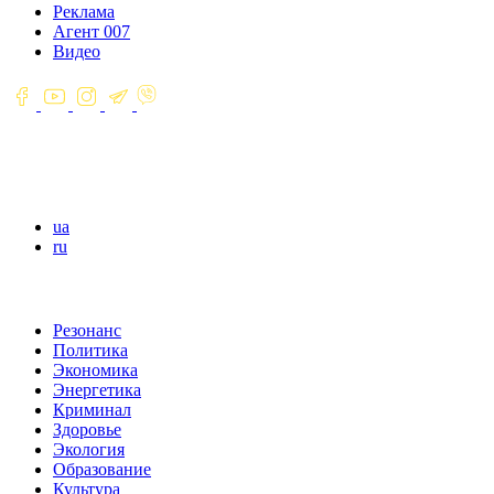
Реклама
Агент 007
Видео
ua
ru
Резонанс
Политика
Экономика
Энергетика
Криминал
Здоровье
Экология
Образование
Культура