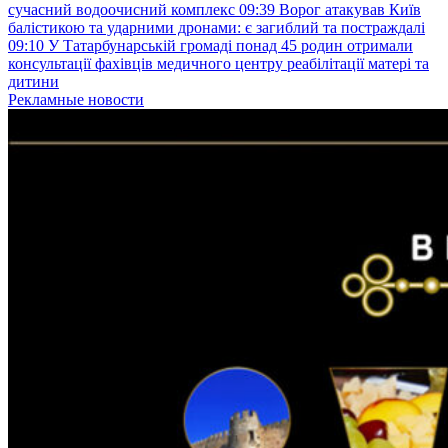
сучасний водоочисний комплекс
09:39
Ворог атакував Київ
балістикою та ударними дронами: є загиблий та постраждалі
09:10
У Татарбунарській громаді понад 45 родин отримали
консультації фахівців медичного центру реабілітації матері та
дитини
Рекламные новости