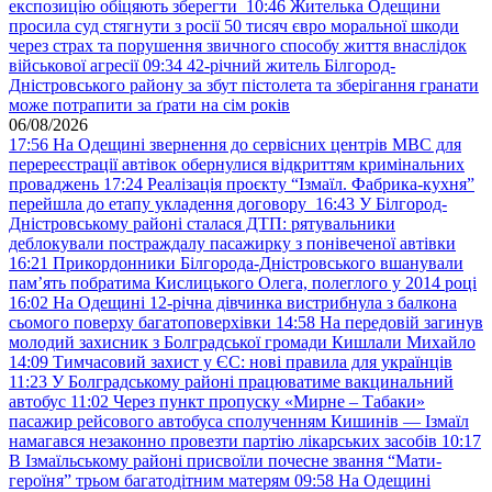
експозицію обіцяють зберегти
10:46
Жителька Одещини
просила суд стягнути з росії 50 тисяч євро моральної шкоди
через страх та порушення звичного способу життя внаслідок
військової агресії
09:34
42-річний житель Білгород-
Дністровського району за збут пістолета та зберігання гранати
може потрапити за ґрати на сім років
06/08/2026
17:56
На Одещині звернення до сервісних центрів МВС для
перереєстрації автівок обернулися відкриттям кримінальних
проваджень
17:24
Реалізація проєкту “Ізмаїл. Фабрика-кухня”
перейшла до етапу укладення договору
16:43
У Білгород-
Дністровському районі сталася ДТП: рятувальники
деблокували постраждалу пасажирку з понівеченої автівки
16:21
Прикордонники Білгорода-Дністровського вшанували
пам’ять побратима Кислицького Олега, полеглого у 2014 році
16:02
На Одещині 12-річна дівчинка вистрибнула з балкона
сьомого поверху багатоповерхівки
14:58
На передовій загинув
молодий захисник з Болградської громади Кишлали Михайло
14:09
Тимчасовий захист у ЄС: нові правила для українців
11:23
У Болградському районі працюватиме вакцинальний
автобус
11:02
Через пункт пропуску «Мирне – Табаки»
пасажир рейсового автобуса сполученням Кишинів — Ізмаїл
намагався незаконно провезти партію лікарських засобів
10:17
В Ізмаїльському районі присвоїли почесне звання “Мати-
героїня” трьом багатодітним матерям
09:58
На Одещині