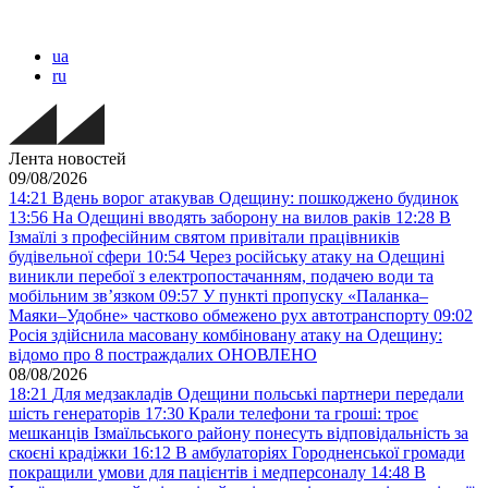
ua
ru
Лента новостей
09/08/2026
14:21
Вдень ворог атакував Одещину: пошкоджено будинок
13:56
На Одещині вводять заборону на вилов раків
12:28
В
Ізмаїлі з професійним святом привітали працівників
будівельної сфери
10:54
Через російську атаку на Одещині
виникли перебої з електропостачанням, подачею води та
мобільним звʼязком
09:57
У пункті пропуску «Паланка–
Маяки–Удобне» частково обмежено рух автотранспорту
09:02
Росія здійснила масовану комбіновану атаку на Одещину:
відомо про 8 постраждалих ОНОВЛЕНО
08/08/2026
18:21
Для медзакладів Одещини польські партнери передали
шість генераторів
17:30
Крали телефони та гроші: троє
мешканців Ізмаїльського району понесуть відповідальність за
скоєні крадіжки
16:12
В амбулаторіях Городненської громади
покращили умови для пацієнтів і медперсоналу
14:48
В