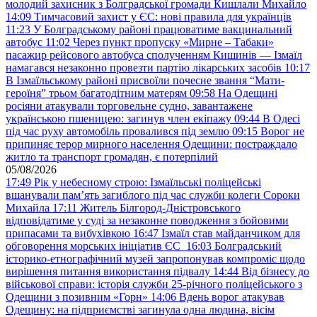
молодий захисник з Болградської громади Кишлали Михайло
14:09
Тимчасовий захист у ЄС: нові правила для українців
11:23
У Болградському районі працюватиме вакцинальний
автобус
11:02
Через пункт пропуску «Мирне – Табаки»
пасажир рейсового автобуса сполученням Кишинів — Ізмаїл
намагався незаконно провезти партію лікарських засобів
10:17
В Ізмаїльському районі присвоїли почесне звання “Мати-
героїня” трьом багатодітним матерям
09:58
На Одещині
росіяни атакували торговельне судно, завантажене
українською пшеницею: загинув член екіпажу
09:44
В Одесі
під час руху автомобіль провалився під землю
09:15
Ворог не
припиняє терор мирного населення Одещини: постраждало
житло та транспорт громадян, є потерпілий
05/08/2026
17:49
Рік у небесному строю: Ізмаїльські поліцейські
вшанували пам’ять загиблого під час служби колеги Сороки
Михайла
17:11
Житель Білгород-Дністровського
відповідатиме у суді за незаконне поводження з бойовими
припасами та вибухівкою
16:47
Ізмаїл став майданчиком для
обговорення морських ініціатив ЄС
16:03
Болградський
історико-етнографічний музей запропонував компроміс щодо
вирішення питання використання підвалу
14:44
Від бізнесу до
військової справи: історія служби 25-річного поліцейського з
Одещини з позивним «Горн»
14:06
Вдень ворог атакував
Одещину: на підприємстві загинула одна людина, вісім