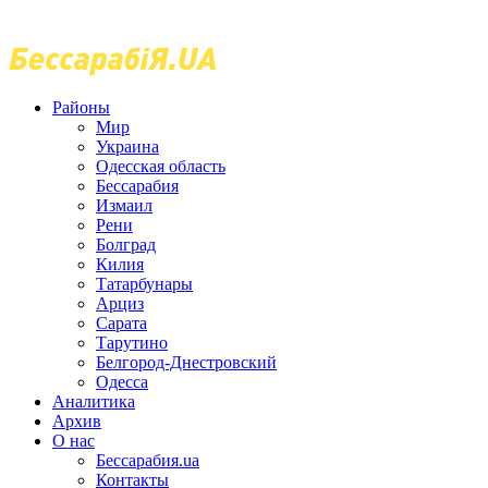
Районы
Мир
Украина
Одесская область
Бессарабия
Измаил
Рени
Болград
Килия
Татарбунары
Арциз
Сарата
Тарутино
Белгород-Днестровский
Одесса
Аналитика
Архив
О нас
Бессарабия.ua
Контакты