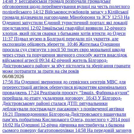
14:48
У Бессарабській громаді розпочали громадське
обговорення щодо перейменування вулиці на честь полеглого
поліцейського
14:12
Військовослужбовців запасу з Кілійської
громади відзначили нагородами Міноборони та ЗСУ
12:53
На
Одещині запустили Єдиний туристичний портал: які локації
представлені
12:02
Ізмаїльські гвардійці виявили 12-річного
хлопця, який після сварки з батьками хотів втекти до Одеси
11:37
Підвал музею в Болграді передали під укриття, але
експозицію обіцяють зберегти
10:46
Жителька Одещини
просила суд стягнути з росії 50 тисяч євро моральної шкоди
через страх та порушення звичного способу життя внаслідок
військової агресії
09:34
42-річний житель Білгород-
Дністровського району за збут пістолета та зберігання гранати
може потрапити за ґрати на сім років
06/08/2026
17:56
На Одещині звернення до сервісних центрів МВС для
перереєстрації автівок обернулися відкриттям кримінальних
проваджень
17:24
Реалізація проєкту “Ізмаїл. Фабрика-кухня”
перейшла до етапу укладення договору
16:43
У Білгород-
Дністровському районі сталася ДТП: рятувальники
деблокували постраждалу пасажирку з понівеченої автівки
16:21
Прикордонники Білгорода-Дністровського вшанували
пам’ять побратима Кислицького Олега, полеглого у 2014 році
16:02
На Одещині 12-річна дівчинка вистрибнула з балкона
сьомого поверху багатоповерхівки
14:58
На передовій загинув