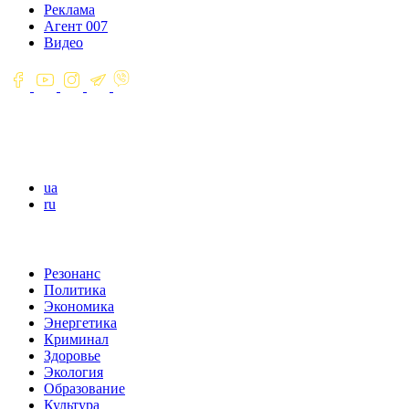
Реклама
Агент 007
Видео
ua
ru
Резонанс
Политика
Экономика
Энергетика
Криминал
Здоровье
Экология
Образование
Культура