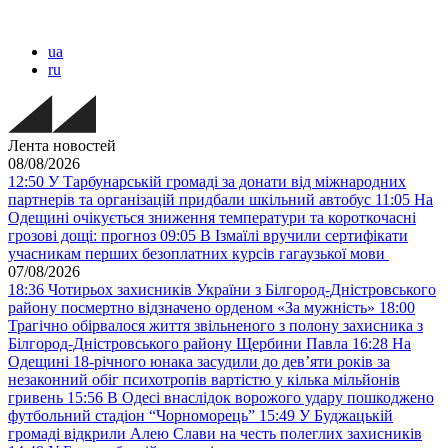
ua
ru
Лента новостей
08/08/2026
12:50
У Тарбунарській громаді за донати від міжнародних
партнерів та організацій придбали шкільний автобус
11:05
На
Одещині очікується зниження температури та короткочасні
грозові дощі: прогноз
09:05
В Ізмаїлі вручили сертифікати
учасникам перших безоплатних курсів гагаузької мови
07/08/2026
18:36
Чотирьох захисників України з Білгород-Дністровського
району посмертно відзначено орденом «За мужність»
18:00
Трагічно обірвалося життя звільненого з полону захисника з
Білгород-Дністровського району Щербини Павла
16:28
На
Одещині 18-річного юнака засудили до дев’яти років за
незаконний обіг психотропів вартістю у кілька мільйонів
гривень
15:56
В Одесі внаслідок ворожого удару пошкоджено
футбольний стадіон “Чорноморець”
15:49
У Буджацькій
громаді відкрили Алею Слави на честь полеглих захисників