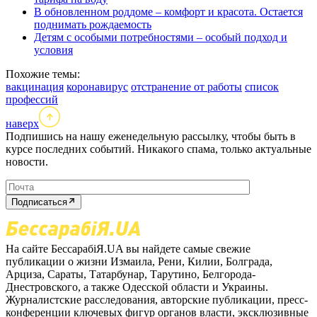
В обновленном роддоме – комфорт и красота. Остается
поднимать рождаемость
Детям с особыми потребностями – особый подход и
условия
Похожие темы:
вакцинация
коронавирус
отстранение от работы
список
профессий
наверх
Подпишись на нашу еженедельную рассылку, чтобы быть в
курсе последних событий. Никакого спама, только актуальные
новости.
Подписаться
На сайте БессарабіЯ.UA вы найдете самые свежие
публикации о жизни Измаила, Рени, Килии, Болграда,
Арциза, Сараты, Татарбунар, Тарутино, Белгорода-
Днестровского, а также Одесской области и Украины.
Журналистские расследования, авторские публикации, пресс-
конференции ключевых фигур органов власти, эксклюзивные