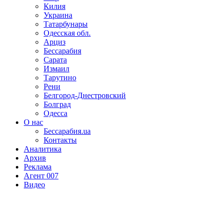
Килия
Украина
Татарбунары
Одесская обл.
Арциз
Бессарабия
Сарата
Измаил
Тарутино
Рени
Белгород-Днестровский
Болград
Одесса
О нас
Бессарабия.ua
Контакты
Аналитика
Архив
Реклама
Агент 007
Видео