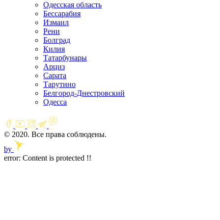
Одесская область
Бессарабия
Измаил
Рени
Болград
Килия
Татарбунары
Арциз
Сарата
Тарутино
Белгород-Днестровский
Одесса
© 2020. Все права соблюдены.
by
error:
Content is protected !!