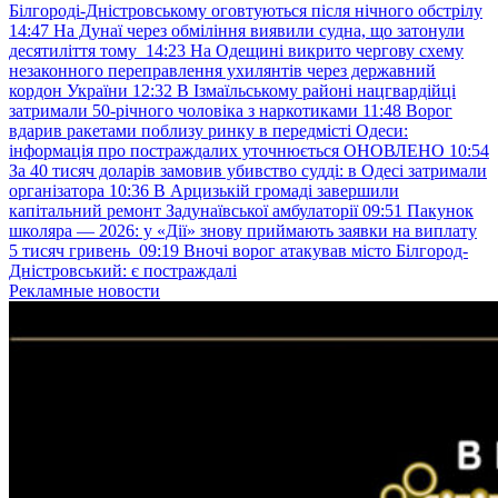
Білгороді-Дністровському оговтуються після нічного обстрілу
14:47
На Дунаї через обміління виявили судна, що затонули
десятиліття тому
14:23
На Одещині викрито чергову схему
незаконного переправлення ухилянтів через державний
кордон України
12:32
В Ізмаїльському районі нацгвардійці
затримали 50-річного чоловіка з наркотиками
11:48
Ворог
вдарив ракетами поблизу ринку в передмісті Одеси:
інформація про постраждалих уточнюється ОНОВЛЕНО
10:54
За 40 тисяч доларів замовив убивство судді: в Одесі затримали
організатора
10:36
В Арцизькій громаді завершили
капітальний ремонт Задунаївської амбулаторії
09:51
Пакунок
школяра — 2026: у «Дії» знову приймають заявки на виплату
5 тисяч гривень
09:19
Вночі ворог атакував місто Білгород-
Дністровський: є постраждалі
Рекламные новости