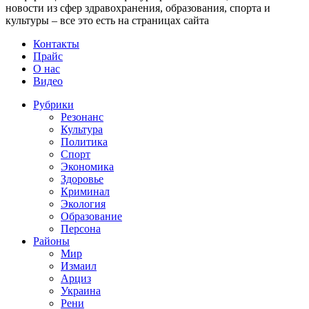
новости из сфер здравохранения, образования, спорта и
культуры – все это есть на страницах сайта
Контакты
Прайс
О нас
Видео
Рубрики
Резонанс
Культура
Политика
Спорт
Экономика
Здоровье
Криминал
Экология
Образование
Персона
Районы
Мир
Измаил
Арциз
Украина
Рени