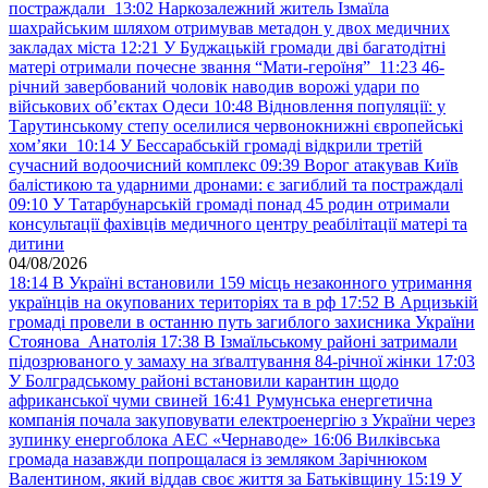
постраждали
13:02
Наркозалежний житель Ізмаїла
шахрайським шляхом отримував метадон у двох медичних
закладах міста
12:21
У Буджацькій громади дві багатодітні
матері отримали почесне звання “Мати-героїня”
11:23
46-
річний завербований чоловік наводив ворожі удари по
військових обʼєктах Одеси
10:48
Відновлення популяції: у
Тарутинському степу оселилися червонокнижні європейські
хом’яки
10:14
У Бессарабській громаді відкрили третій
сучасний водоочисний комплекс
09:39
Ворог атакував Київ
балістикою та ударними дронами: є загиблий та постраждалі
09:10
У Татарбунарській громаді понад 45 родин отримали
консультації фахівців медичного центру реабілітації матері та
дитини
04/08/2026
18:14
В Україні встановили 159 місць незаконного утримання
українців на окупованих територіях та в рф
17:52
В Арцизькій
громаді провели в останню путь загиблого захисника України
Стоянова Анатолія
17:38
В Ізмаїльському районі затримали
підозрюваного у замаху на зґвалтування 84-річної жінки
17:03
У Болградському районі встановили карантин щодо
африканської чуми свиней
16:41
Румунська енергетична
компанія почала закуповувати електроенергію з України через
зупинку енергоблока АЕС «Чернаводе»
16:06
Вилківська
громада назавжди попрощалася із земляком Зарічнюком
Валентином, який віддав своє життя за Батьківщину
15:19
У