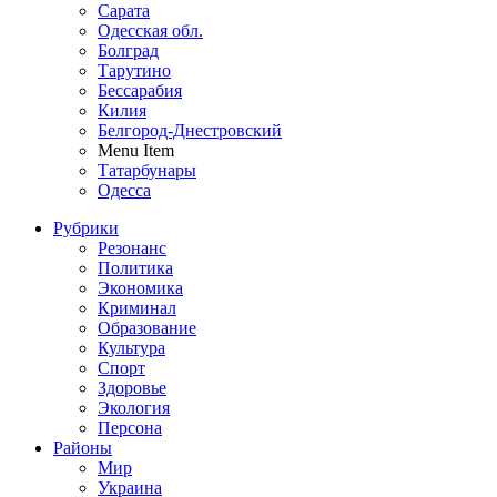
Сарата
Одесская обл.
Болград
Тарутино
Бессарабия
Килия
Белгород-Днестровский
Menu Item
Татарбунары
Одесса
Рубрики
Резонанс
Политика
Экономика
Криминал
Образование
Культура
Спорт
Здоровье
Экология
Персона
Районы
Мир
Украина