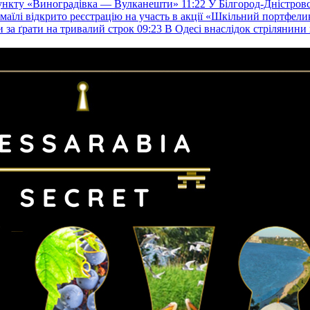
пункту «Виноградівка — Вулканешти»
11:22
У Білгород-Дністровс
змаїлі відкрито реєстрацію на участь в акції «Шкільний портфели
и за ґрати на тривалий строк
09:23
В Одесі внаслідок стрілянин