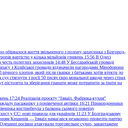
но обірвалося життя звільненого з полону захисника з Білгород-
ропів вартістю у кілька мільйонів гривень
15:56
В Одесі
 честь полеглих захисників
14:48
У Бессарабській громаді
апасу з Кілійської громади відзначили нагородами Міноборони
2-річного хлопця, який після сварки з батьками хотів втекти до
уд стягнути з росії 50 тисяч євро моральної шкоди через страх
т пістолета та зберігання гранати може потрапити за ґрати на
жень
17:24
Реалізація проєкту “Ізмаїл. Фабрика-кухня”
аждалу пасажирку з понівеченої автівки
16:21
Прикордонники
івчинка вистрибнула з балкона сьомого поверху
хист у ЄС: нові правила для українців
11:23
У Болградському
нням Кишинів — Ізмаїл намагався незаконно провезти партію
Одещині росіяни атакували торговельне судно, завантажене