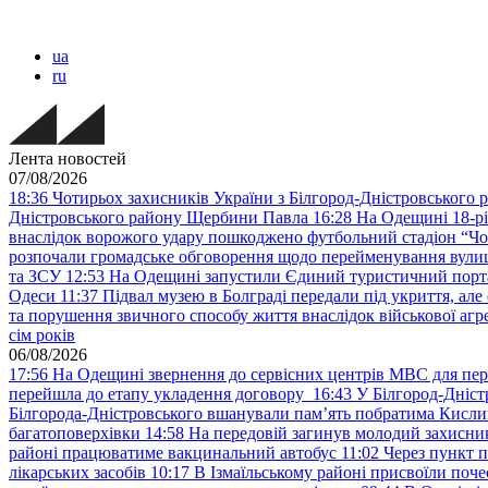
ua
ru
Лента новостей
07/08/2026
18:36
Чотирьох захисників України з Білгород-Дністровського 
Дністровського району Щербини Павла
16:28
На Одещині 18-рі
внаслідок ворожого удару пошкоджено футбольний стадіон “Ч
розпочали громадське обговорення щодо перейменування вулиці
та ЗСУ
12:53
На Одещині запустили Єдиний туристичний портал
Одеси
11:37
Підвал музею в Болграді передали під укриття, ал
та порушення звичного способу життя внаслідок військової агре
сім років
06/08/2026
17:56
На Одещині звернення до сервісних центрів МВС для пер
перейшла до етапу укладення договору
16:43
У Білгород-Дніст
Білгорода-Дністровського вшанували пам’ять побратима Кислиц
багатоповерхівки
14:58
На передовій загинув молодий захисни
районі працюватиме вакцинальний автобус
11:02
Через пункт 
лікарських засобів
10:17
В Ізмаїльському районі присвоїли поч