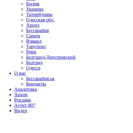
Килия
Украина
Татарбунары
Одесская обл.
Арциз
Бессарабия
Сарата
Измаил
Тарутино
Рени
Белгород-Днестровский
Болград
Одесса
О нас
Бессарабия.ua
Контакты
Аналитика
Архив
Реклама
Агент 007
Видео