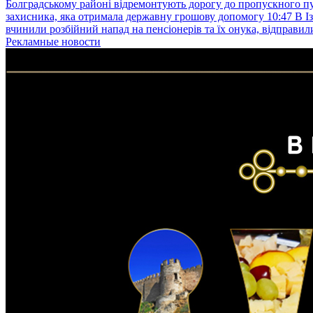
Болградському районі відремонтують дорогу до пропускного 
захисника, яка отримала державну грошову допомогу
10:47
В І
вчинили розбійний напад на пенсіонерів та їх онука, відправил
Рекламные новости