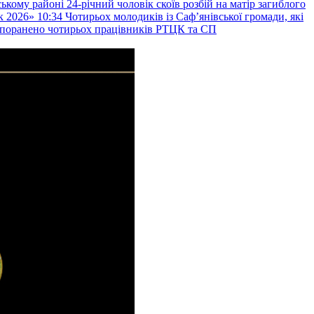
ькому районі 24-річний чоловік скоїв розбій на матір загиблого
к 2026»
10:34
Чотирьох молодиків із Саф’янівської громади, які
и поранено чотирьох працівників РТЦК та СП