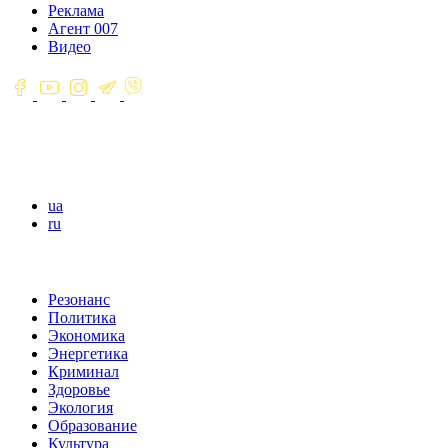
Реклама
Агент 007
Видео
ua
ru
Резонанс
Политика
Экономика
Энергетика
Криминал
Здоровье
Экология
Образование
Культура