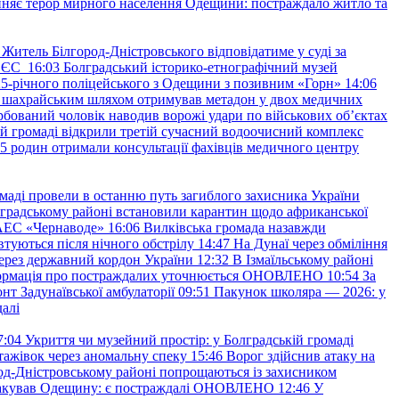
няє терор мирного населення Одещини: постраждало житло та
Житель Білгород-Дністровського відповідатиме у суді за
в ЄС
16:03
Болградський історико-етнографічний музей
и 25-річного поліцейського з Одещини з позивним «Горн»
14:06
а шахрайським шляхом отримував метадон у двох медичних
рбований чоловік наводив ворожі удари по військових обʼєктах
ій громаді відкрили третій сучасний водоочисний комплекс
45 родин отримали консультації фахівців медичного центру
маді провели в останню путь загиблого захисника України
градському районі встановили карантин щодо африканської
 АЕС «Чернаводе»
16:06
Вилківська громада назавжди
втуються після нічного обстрілу
14:47
На Дунаї через обміління
ерез державний кордон України
12:32
В Ізмаїльському районі
інформація про постраждалих уточнюється ОНОВЛЕНО
10:54
За
т Задунаївської амбулаторії
09:51
Пакунок школяра — 2026: у
далі
7:04
Укриття чи музейний простір: у Болградській громаді
ажівок через аномальну спеку
15:46
Ворог здійснив атаку на
ород-Дністровському районі попрощаються із захисником
акував Одещину: є постраждалі ОНОВЛЕНО
12:46
У