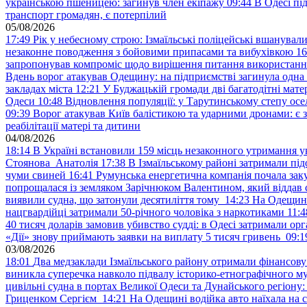
українською пшеницею: загинув член екіпажу
09:44
В Одесі пі
транспорт громадян, є потерпілий
05/08/2026
17:49
Рік у небесному строю: Ізмаїльські поліцейські вшанувал
незаконне поводження з бойовими припасами та вибухівкою
16
запропонував компроміс щодо вирішення питання використанн
Вдень ворог атакував Одещину: на підприємстві загинула одна
закладах міста
12:21
У Буджацькій громади дві багатодітні мат
Одеси
10:48
Відновлення популяції: у Тарутинському степу ос
09:39
Ворог атакував Київ балістикою та ударними дронами: є 
реабілітації матері та дитини
04/08/2026
18:14
В Україні встановили 159 місць незаконного утримання ук
Стоянова Анатолія
17:38
В Ізмаїльському районі затримали під
чуми свиней
16:41
Румунська енергетична компанія почала зак
попрощалася із земляком Зарічнюком Валентином, який віддав 
виявили судна, що затонули десятиліття тому
14:23
На Одещині
нацгвардійці затримали 50-річного чоловіка з наркотиками
11:4
40 тисяч доларів замовив убивство судді: в Одесі затримали орг
«Дії» знову приймають заявки на виплату 5 тисяч гривень
09:1
03/08/2026
18:01
Два медзаклади Ізмаїльського району отримали фінансов
виникла суперечка навколо підвалу історико-етнографічного м
цивільні судна в портах Великої Одеси та Дунайського регіону
Гриценком Сергієм
14:21
На Одещині водійка авто наїхала на 