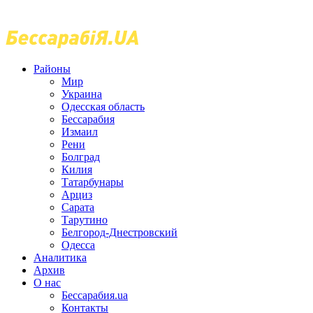
Районы
Мир
Украина
Одесская область
Бессарабия
Измаил
Рени
Болград
Килия
Татарбунары
Арциз
Сарата
Тарутино
Белгород-Днестровский
Одесса
Аналитика
Архив
О нас
Бессарабия.ua
Контакты