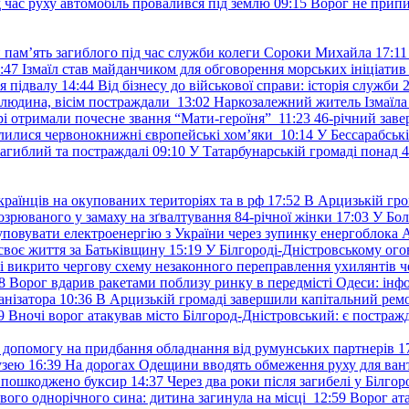
д час руху автомобіль провалився під землю
09:15
Ворог не припи
и пам’ять загиблого під час служби колеги Сороки Михайла
17:11
:47
Ізмаїл став майданчиком для обговорення морських ініціати
я підвалу
14:44
Від бізнесу до військової справи: історія служб
 людина, вісім постраждали
13:02
Наркозалежний житель Ізмаїл
ері отримали почесне звання “Мати-героїня”
11:23
46-річний заве
елилися червонокнижні європейські хом’яки
10:14
У Бессарабськ
загиблий та постраждалі
09:10
У Татарбунарській громаді понад 
раїнців на окупованих територіях та в рф
17:52
В Арцизькій гро
озрюваного у замаху на зґвалтування 84-річної жінки
17:03
У Бол
уповувати електроенергію з України через зупинку енергоблока
своє життя за Батьківщину
15:19
У Білгороді-Дністровському ого
 викрито чергову схему незаконного переправлення ухилянтів ч
8
Ворог вдарив ракетами поблизу ринку в передмісті Одеси: 
анізатора
10:36
В Арцизькій громаді завершили капітальний ремон
9
Вночі ворог атакував місто Білгород-Дністровський: є постраж
у допомогу на придбання обладнання від румунських партнерів
1
узею
16:39
На дорогах Одещини вводять обмеження руху для вант
: пошкоджено буксир
14:37
Через два роки після загибелі у Білг
свого однорічного сина: дитина загинула на місці
12:59
Ворог ат