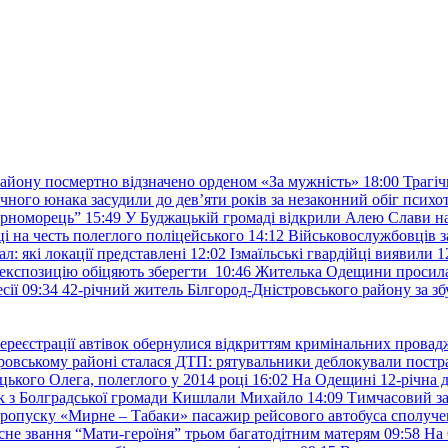
району посмертно відзначено орденом «За мужність»
18:00
Трагіч
чного юнака засудили до дев’яти років за незаконний обіг психот
орноморець”
15:49
У Буджацькій громаді відкрили Алею Слави на
 на честь полеглого поліцейського
14:12
Військовослужбовців з
: які локації представлені
12:02
Ізмаїльські гвардійці виявили 1
е експозицію обіцяють зберегти
10:46
Жителька Одещини просила с
сії
09:34
42-річний житель Білгород-Дністровського району за збу
ереєстрації автівок обернулися відкриттям кримінальних провад
ровському районі сталася ДТП: рятувальники деблокували постр
ького Олега, полеглого у 2014 році
16:02
На Одещині 12-річна д
к з Болградської громади Кишлали Михайло
14:09
Тимчасовий за
пропуску «Мирне – Табаки» пасажир рейсового автобуса сполуче
есне звання “Мати-героїня” трьом багатодітним матерям
09:58
На 