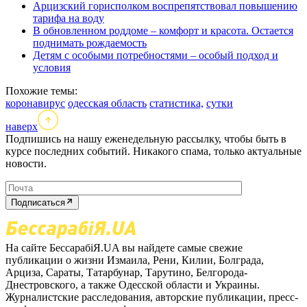
Арцизский горисполком воспрепятствовал повышению
тарифа на воду
В обновленном роддоме – комфорт и красота. Остается
поднимать рождаемость
Детям с особыми потребностями – особый подход и
условия
Похожие темы:
коронавирус
одесская область
статистика,
сутки
наверх
Подпишись на нашу еженедельную рассылку, чтобы быть в
курсе последних событий. Никакого спама, только актуальные
новости.
Подписаться
На сайте БессарабіЯ.UA вы найдете самые свежие
публикации о жизни Измаила, Рени, Килии, Болграда,
Арциза, Сараты, Татарбунар, Тарутино, Белгорода-
Днестровского, а также Одесской области и Украины.
Журналистские расследования, авторские публикации, пресс-