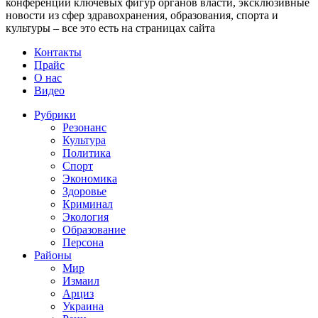
конференции ключевых фигур органов власти, эксклюзивные
новости из сфер здравохранения, образования, спорта и
культуры – все это есть на страницах сайта
Контакты
Прайс
О нас
Видео
Рубрики
Резонанс
Культура
Политика
Спорт
Экономика
Здоровье
Криминал
Экология
Образование
Персона
Районы
Мир
Измаил
Арциз
Украина