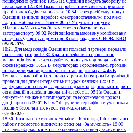
пошкоджено будинок
13:56
На Одещині вводять заборону на
вилов раків
12:28
В Ізмаїлі з професійним святом привітали
працівників будівельної сфери
10:54
Через російську атаку на
Одещині виникли перебої з електропостачанням, подачею
води та мобільним звʼязком
09:57
У пункті пропуску
«Паланка–Маяки–Удобне» частково обмежено рух
автотранспорту
09:02
Росія здійснила масовану комбіновану
атаку на Одещину: відомо про 8 постраждалих ОНОВЛЕНО
08/08/2026
18:21
Для медзакладів Одещини польські партнери передали
шість генераторів
17:30
Крали телефони та гроші: троє
мешканців Ізмаїльського району понесуть відповідальність за
скоєні крадіжки
16:12
В амбулаторіях Городненської громади
покращили умови для пацієнтів і медперсоналу
14:48
В
Ізмаїльському районі поліцейські разом із театром імпровізації
провели для дітей інтерактивний урок безпеки
12:50
У
Тарбунарській громаді за донати від міжнародних партнерів та
організацій придбали шкільний автобус
11:05
На Одещині
очікується зниження температури та короткочасні грозові
дощі: прогноз
09:05
В Ізмаїлі вручили сертифікати учасникам
перших безоплатних курсів гагаузької мови
07/08/2026
18:36
Чотирьох захисників України з Білгород-Дністровського
району посмертно відзначено орденом «За мужність»
18:00
Трагічно обірвалося життя звільненого з полону захисника з