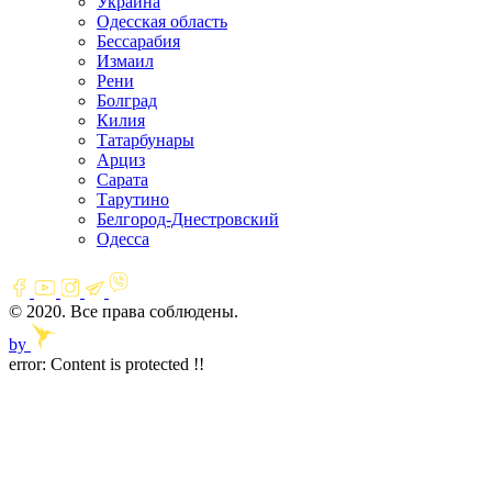
Украина
Одесская область
Бессарабия
Измаил
Рени
Болград
Килия
Татарбунары
Арциз
Сарата
Тарутино
Белгород-Днестровский
Одесса
© 2020. Все права соблюдены.
by
error:
Content is protected !!