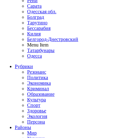
Рени
Сарата
Одесская обл.
Болград
Тарутино
Бессарабия
Килия
Белгород-Днестровский
Menu Item
Татарбунары
Одесса
Рубрики
Резонанс
Политика
Экономика
Криминал
Образование
Культура
Спорт
Здоровье
Экология
Персона
Районы
Мир