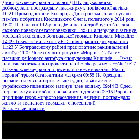
Дністровському районі сталася ДТП: рятувальники
деблокували постраждалу пасажирку з понівеченої автівки
16:21
Прикордонники Білгорода-Дністровського вшанували
пам’ять побратима Кислицького Олега, полеглого у 2014 році
16:02
На Одещині 12-річна дівчинка вистрибнула з балкона
сьомого поверху багатоповерхівки
14:58
На передовій загинув
молодий захисник з Болградської громади Кишлали Михайло
14:09
Тимчасовий захист у ЄС: нові правила для українців
11:23
У Болградському районі працюватиме вакцинальний
автобус
11:02
Через пункт пропуску «Мирне – Табаки»
пасажир рейсового автобуса сполученням Кишинів — Ізмаїл
намагався незаконно провезти партію лікарських засобів
10:17
В Ізмаїльському районі присвоїли почесне звання “Мати-
героїня” трьом багатодітним матерям
09:58
На Одещині
росіяни атакували торговельне судно, завантажене
українською пшеницею: загинув член екіпажу
09:44
В Одесі
під час руху автомобіль провалився під землю
09:15
Ворог не
припиняє терор мирного населення Одещини: постраждало
житло та транспорт громадян, є потерпілий
Рекламные новости