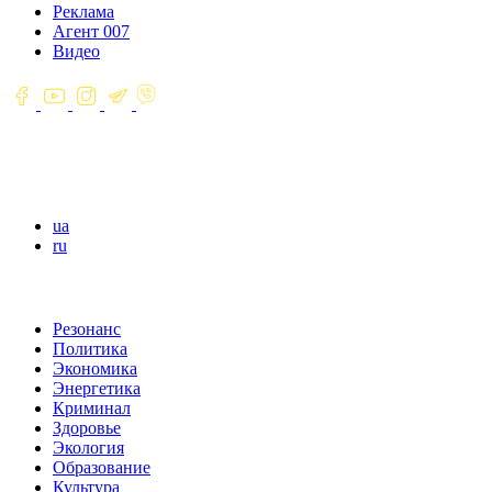
Реклама
Агент 007
Видео
ua
ru
Резонанс
Политика
Экономика
Энергетика
Криминал
Здоровье
Экология
Образование
Культура