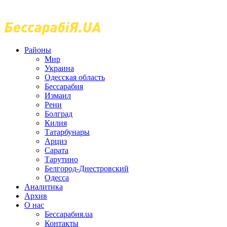
Районы
Мир
Украина
Одесская область
Бессарабия
Измаил
Рени
Болград
Килия
Татарбунары
Арциз
Сарата
Тарутино
Белгород-Днестровский
Одесса
Аналитика
Архив
О нас
Бессарабия.ua
Контакты