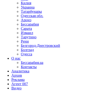
Килия
Украина
Татарбунары
Одесская обл.
Арциз
Бессарабия
Сарата
Измаил
Тарутино
Рени
Белгород-Днестровский
Болград
Одесса
О нас
Бессарабия.ua
Контакты
Аналитика
Архив
Реклама
Агент 007
Видео