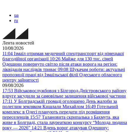
ua
ru
Лента новостей
10/08/2026
11:04
Ізмаїл отримав медичний спецтранспорт від німецької
благодійної організації
10:26
Майже для 130 тис. сімей
Одещини повернуто світло після атаки ворога на регіон:
ліквідація наслідків триває
09:08
Шукачам роботи: актуальні
пропозиції праці від Ізмаїльської філії Одеського обласного
центру зайнятості
09/08/2026
17:53
Військовослужбовця з Білгород-Дністровського району
вдруге засудили за самовільне залишення військової частини
17:11
У Болградській громаді оголошено День жалоби за
полеглим земляком Кишлали Михайлом
16:49
Готельний
комплекс в Одесі планують передати під розміщення
переселенців
15:57
Талановита скрипалька з Бахмута, яка
живе в Болграді, стала лауреаткою конкурсу “Молода людина
року — 2026”
14:21
Вдень ворог атакував Одещину: