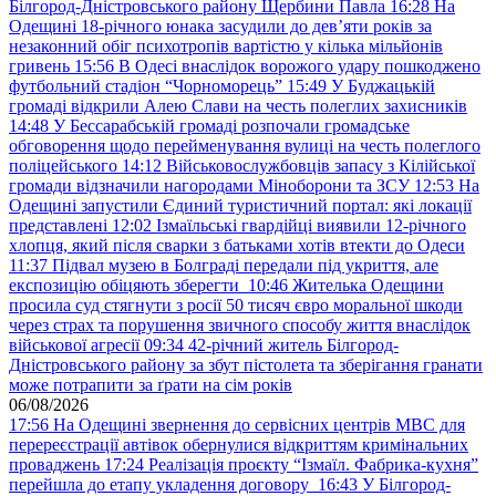
Білгород-Дністровського району Щербини Павла
16:28
На
Одещині 18-річного юнака засудили до дев’яти років за
незаконний обіг психотропів вартістю у кілька мільйонів
гривень
15:56
В Одесі внаслідок ворожого удару пошкоджено
футбольний стадіон “Чорноморець”
15:49
У Буджацькій
громаді відкрили Алею Слави на честь полеглих захисників
14:48
У Бессарабській громаді розпочали громадське
обговорення щодо перейменування вулиці на честь полеглого
поліцейського
14:12
Військовослужбовців запасу з Кілійської
громади відзначили нагородами Міноборони та ЗСУ
12:53
На
Одещині запустили Єдиний туристичний портал: які локації
представлені
12:02
Ізмаїльські гвардійці виявили 12-річного
хлопця, який після сварки з батьками хотів втекти до Одеси
11:37
Підвал музею в Болграді передали під укриття, але
експозицію обіцяють зберегти
10:46
Жителька Одещини
просила суд стягнути з росії 50 тисяч євро моральної шкоди
через страх та порушення звичного способу життя внаслідок
військової агресії
09:34
42-річний житель Білгород-
Дністровського району за збут пістолета та зберігання гранати
може потрапити за ґрати на сім років
06/08/2026
17:56
На Одещині звернення до сервісних центрів МВС для
перереєстрації автівок обернулися відкриттям кримінальних
проваджень
17:24
Реалізація проєкту “Ізмаїл. Фабрика-кухня”
перейшла до етапу укладення договору
16:43
У Білгород-