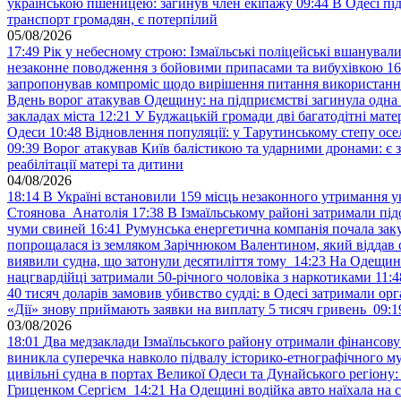
українською пшеницею: загинув член екіпажу
09:44
В Одесі пі
транспорт громадян, є потерпілий
05/08/2026
17:49
Рік у небесному строю: Ізмаїльські поліцейські вшанувал
незаконне поводження з бойовими припасами та вибухівкою
16
запропонував компроміс щодо вирішення питання використанн
Вдень ворог атакував Одещину: на підприємстві загинула одна
закладах міста
12:21
У Буджацькій громади дві багатодітні мат
Одеси
10:48
Відновлення популяції: у Тарутинському степу ос
09:39
Ворог атакував Київ балістикою та ударними дронами: є 
реабілітації матері та дитини
04/08/2026
18:14
В Україні встановили 159 місць незаконного утримання ук
Стоянова Анатолія
17:38
В Ізмаїльському районі затримали під
чуми свиней
16:41
Румунська енергетична компанія почала зак
попрощалася із земляком Зарічнюком Валентином, який віддав 
виявили судна, що затонули десятиліття тому
14:23
На Одещині
нацгвардійці затримали 50-річного чоловіка з наркотиками
11:4
40 тисяч доларів замовив убивство судді: в Одесі затримали орг
«Дії» знову приймають заявки на виплату 5 тисяч гривень
09:1
03/08/2026
18:01
Два медзаклади Ізмаїльського району отримали фінансов
виникла суперечка навколо підвалу історико-етнографічного м
цивільні судна в портах Великої Одеси та Дунайського регіону
Гриценком Сергієм
14:21
На Одещині водійка авто наїхала на 