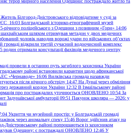
няє терор мирного населення Одещини: постраждало житло та
Житель Білгород-Дністровського відповідатиме у суді за
в ЄС
16:03
Болградський історико-етнографічний музей
и 25-річного поліцейського з Одещини з позивним «Горн»
14:06
а шахрайським шляхом отримував метадон у двох медичних
рбований чоловік наводив ворожі удари по військових обʼєктах
ій громаді відкрили третій сучасний водоочисний комплекс
45 родин отримали консультації фахівців медичного центру
маді провели в останню путь загиблого захисника України
градському районі встановили карантин щодо африканської
 АЕС «Чернаводе»
16:06
Вилківська громада назавжди
втуються після нічного обстрілу
14:47
На Дунаї через обміління
ерез державний кордон України
12:32
В Ізмаїльському районі
інформація про постраждалих уточнюється ОНОВЛЕНО
10:54
За
т Задунаївської амбулаторії
09:51
Пакунок школяра — 2026: у
далі
7:04
Укриття чи музейний простір: у Болградській громаді
ажівок через аномальну спеку
15:46
Ворог здійснив атаку на
ород-Дністровському районі попрощаються із захисником
акував Одещину: є постраждалі ОНОВЛЕНО
12:46
У