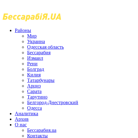
Районы
Мир
Украина
Одесская область
Бессарабия
Измаил
Рени
Болград
Килия
Татарбунары
Арциз
Сарата
Тарутино
Белгород-Днестровский
Одесса
Аналитика
Архив
О нас
Бессарабия.ua
Контакты