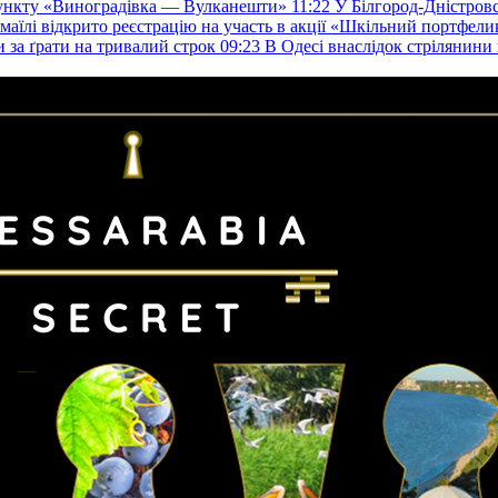
пункту «Виноградівка — Вулканешти»
11:22
У Білгород-Дністровс
змаїлі відкрито реєстрацію на участь в акції «Шкільний портфели
и за ґрати на тривалий строк
09:23
В Одесі внаслідок стрілянин