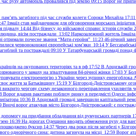
д час руху автомобіль провалився під землю
09:15
Ворог не припи
и пам’ять загиблого під час служби колеги Сороки Михайла
17:11
:47
Ізмаїл став майданчиком для обговорення морських ініціати
я підвалу
14:44
Від бізнесу до військової справи: історія служб
 людина, вісім постраждали
13:02
Наркозалежний житель Ізмаїл
ері отримали почесне звання “Мати-героїня”
11:23
46-річний заве
елилися червонокнижні європейські хом’яки
10:14
У Бессарабськ
загиблий та постраждалі
09:10
У Татарбунарській громаді понад 
раїнців на окупованих територіях та в рф
17:52
В Арцизькій гро
озрюваного у замаху на зґвалтування 84-річної жінки
17:03
У Бол
уповувати електроенергію з України через зупинку енергоблока
своє життя за Батьківщину
15:19
У Білгороді-Дністровському ого
 викрито чергову схему незаконного переправлення ухилянтів ч
8
Ворог вдарив ракетами поблизу ринку в передмісті Одеси: 
анізатора
10:36
В Арцизькій громаді завершили капітальний ремон
9
Вночі ворог атакував місто Білгород-Дністровський: є постраж
у допомогу на придбання обладнання від румунських партнерів
1
узею
16:39
На дорогах Одещини вводять обмеження руху для вант
: пошкоджено буксир
14:37
Через два роки після загибелі у Білг
свого однорічного сина: дитина загинула на місці
12:59
Ворог ат