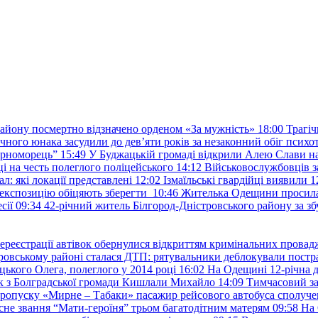
району посмертно відзначено орденом «За мужність»
18:00
Трагіч
чного юнака засудили до дев’яти років за незаконний обіг психот
орноморець”
15:49
У Буджацькій громаді відкрили Алею Слави на
 на честь полеглого поліцейського
14:12
Військовослужбовців з
: які локації представлені
12:02
Ізмаїльські гвардійці виявили 1
е експозицію обіцяють зберегти
10:46
Жителька Одещини просила с
сії
09:34
42-річний житель Білгород-Дністровського району за збу
ереєстрації автівок обернулися відкриттям кримінальних провад
ровському районі сталася ДТП: рятувальники деблокували постр
ького Олега, полеглого у 2014 році
16:02
На Одещині 12-річна д
к з Болградської громади Кишлали Михайло
14:09
Тимчасовий за
пропуску «Мирне – Табаки» пасажир рейсового автобуса сполуче
есне звання “Мати-героїня” трьом багатодітним матерям
09:58
На 