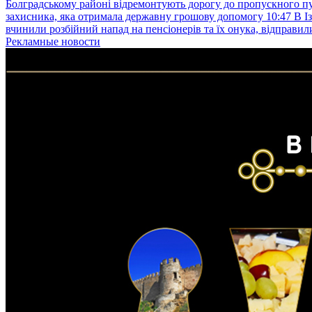
Болградському районі відремонтують дорогу до пропускного 
захисника, яка отримала державну грошову допомогу
10:47
В І
вчинили розбійний напад на пенсіонерів та їх онука, відправил
Рекламные новости