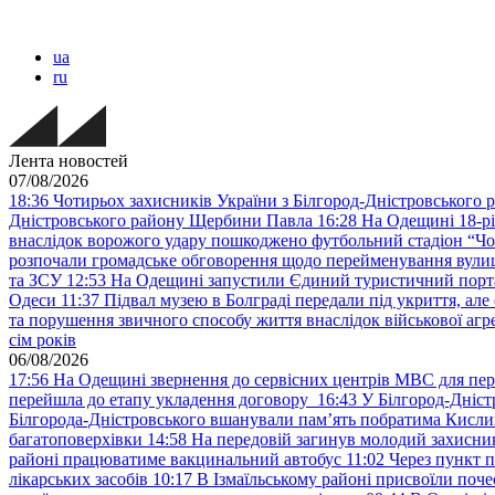
ua
ru
Лента новостей
07/08/2026
18:36
Чотирьох захисників України з Білгород-Дністровського 
Дністровського району Щербини Павла
16:28
На Одещині 18-рі
внаслідок ворожого удару пошкоджено футбольний стадіон “Ч
розпочали громадське обговорення щодо перейменування вулиці
та ЗСУ
12:53
На Одещині запустили Єдиний туристичний портал
Одеси
11:37
Підвал музею в Болграді передали під укриття, ал
та порушення звичного способу життя внаслідок військової агре
сім років
06/08/2026
17:56
На Одещині звернення до сервісних центрів МВС для пер
перейшла до етапу укладення договору
16:43
У Білгород-Дніст
Білгорода-Дністровського вшанували пам’ять побратима Кислиц
багатоповерхівки
14:58
На передовій загинув молодий захисни
районі працюватиме вакцинальний автобус
11:02
Через пункт 
лікарських засобів
10:17
В Ізмаїльському районі присвоїли поч