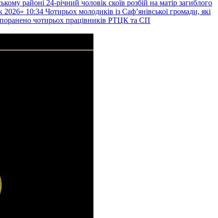
ькому районі 24-річний чоловік скоїв розбій на матір загиблого
к 2026»
10:34
Чотирьох молодиків із Саф’янівської громади, які
и поранено чотирьох працівників РТЦК та СП