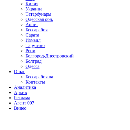
Килия
Украина
Татарбунары
Одесская обл.
Арциз
Бессарабия
Сарата
Измаил
Тарутино
Рени
Белгород-Днестровский
Болград
Одесса
О нас
Бессарабия.ua
Контакты
Аналитика
Архив
Реклама
Агент 007
Видео