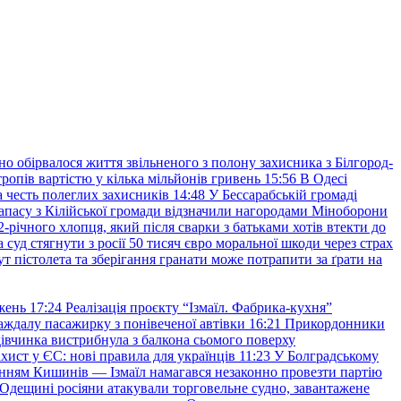
но обірвалося життя звільненого з полону захисника з Білгород-
ропів вартістю у кілька мільйонів гривень
15:56
В Одесі
 честь полеглих захисників
14:48
У Бессарабській громаді
апасу з Кілійської громади відзначили нагородами Міноборони
2-річного хлопця, який після сварки з батьками хотів втекти до
уд стягнути з росії 50 тисяч євро моральної шкоди через страх
т пістолета та зберігання гранати може потрапити за ґрати на
жень
17:24
Реалізація проєкту “Ізмаїл. Фабрика-кухня”
аждалу пасажирку з понівеченої автівки
16:21
Прикордонники
івчинка вистрибнула з балкона сьомого поверху
хист у ЄС: нові правила для українців
11:23
У Болградському
нням Кишинів — Ізмаїл намагався незаконно провезти партію
Одещині росіяни атакували торговельне судно, завантажене