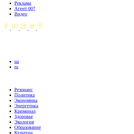
Реклама
Агент 007
Видео
ua
ru
Резонанс
Политика
Экономика
Энергетика
Криминал
Здоровье
Экология
Образование
Культура