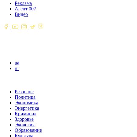
Реклама
Агент 007
Видео
ua
ru
Резонанс
Политика
Экономика
Энергетика
Криминал
Здоровье
Экология
Образование
Культура