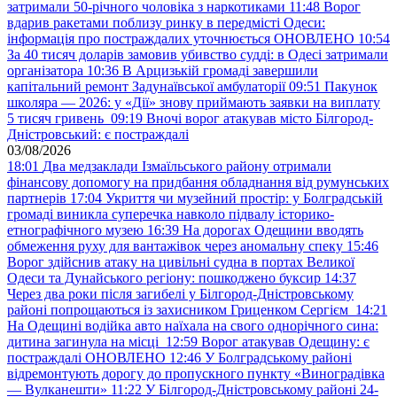
затримали 50-річного чоловіка з наркотиками
11:48
Ворог
вдарив ракетами поблизу ринку в передмісті Одеси:
інформація про постраждалих уточнюється ОНОВЛЕНО
10:54
За 40 тисяч доларів замовив убивство судді: в Одесі затримали
організатора
10:36
В Арцизькій громаді завершили
капітальний ремонт Задунаївської амбулаторії
09:51
Пакунок
школяра — 2026: у «Дії» знову приймають заявки на виплату
5 тисяч гривень
09:19
Вночі ворог атакував місто Білгород-
Дністровський: є постраждалі
03/08/2026
18:01
Два медзаклади Ізмаїльського району отримали
фінансову допомогу на придбання обладнання від румунських
партнерів
17:04
Укриття чи музейний простір: у Болградській
громаді виникла суперечка навколо підвалу історико-
етнографічного музею
16:39
На дорогах Одещини вводять
обмеження руху для вантажівок через аномальну спеку
15:46
Ворог здійснив атаку на цивільні судна в портах Великої
Одеси та Дунайського регіону: пошкоджено буксир
14:37
Через два роки після загибелі у Білгород-Дністровському
районі попрощаються із захисником Гриценком Сергієм
14:21
На Одещині водійка авто наїхала на свого однорічного сина:
дитина загинула на місці
12:59
Ворог атакував Одещину: є
постраждалі ОНОВЛЕНО
12:46
У Болградському районі
відремонтують дорогу до пропускного пункту «Виноградівка
— Вулканешти»
11:22
У Білгород-Дністровському районі 24-