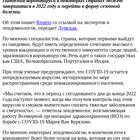
Пандемия коронавируса в некоторых странах может
завершиться в 2022 году и перейти в форму сезонной
болезни.
Об этом пишет
Reuters
со ссылкой на экспертов и
эпидемиологов, передает
Думская.
По мнению специалистов, страны, которые первыми выйдут
из пандемии, будут иметь определенное сочетание высокого
уровня вакцинации и естественного иммунитета среди людей,
заразившихся коронавирусом. Речь идет о таких государствах
как США, Великобритания, Португалия и Индия.
При этом ученые предупреждают, что COVID-19 остается
непредсказуемым вирусом, мутирующим по мере
распространения среди невакцинированного населения.
«Мы считаем, что в период с сегодняшнего дня до конца 2022
года наступит момент, когда мы получим контроль над этим
вирусом и сможем значительно снизить тяжелые заболевания
и смертность», — отметила эпидемиолог, возглавляющая
работу Всемирной организации здравоохранения (ВОЗ) по
борьбе с COVID-19 Мария Ван Керкхове.
По мнению некоторых эпидемиологов, в конечном итоге
коронавирус будет более похож на корь, которая до сих пор