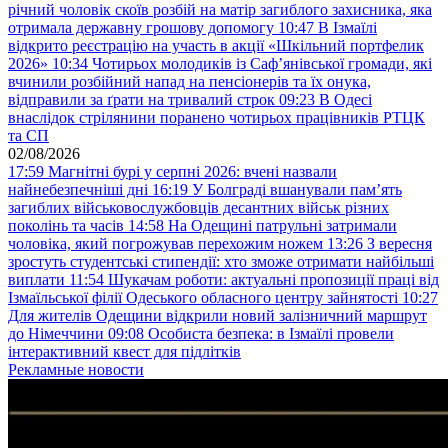
річний чоловік скоїв розбій на матір загиблого захисника, яка
отримала державну грошову допомогу
10:47
В Ізмаїлі
відкрито реєстрацію на участь в акції «Шкільний портфелик
2026»
10:34
Чотирьох молодиків із Саф’янівської громади, які
вчинили розбійний напад на пенсіонерів та їх онука,
відправили за ґрати на тривалий строк
09:23
В Одесі
внаслідок стрілянини поранено чотирьох працівників РТЦК
та СП
02/08/2026
17:59
Магнітні бурі у серпні 2026: вчені назвали
найнебезпечніші дні
16:19
У Болграді вшанували пам’ять
загиблих військовослужбовців десантних військ різних
поколінь та часів
14:58
На Одещині патрульні затримали
чоловіка, який погрожував перехожим ножем
13:26
З вересня
зростуть студентські стипендії: хто зможе отримати найбільші
виплати
11:54
Шукачам роботи: актуальні пропозиції праці від
Ізмаїльської філії Одеського обласного центру зайнятості
10:27
Для жителів Одещини відкрили новий залізничний маршрут
до Німеччини
09:08
Особиста безпека: в Ізмаїлі провели
інтерактивний квест для підлітків
Рекламные новости