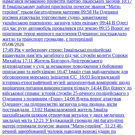
намагався незаконно провезти партію лікарських засобів
10:17
В Ізмаїльському районі присвоїли почесне звання “Мати-
героїня” трьом багатодітним матерям
09:58
На Одещині
росіяни атакували торговельне судно, завантажене
українською пшеницею: загинув член екіпажу
09:44
В Одесі
під час руху автомобіль провалився під землю
09:15
Ворог не
припиняє терор мирного населення Одещини: постраждало
житло та транспорт громадян, є потерпілий
05/08/2026
17:49
Рік у небесному строю: Ізмаїльські поліцейські
вшанували пам’ять загиблого під час служби колеги Сороки
Михайла
17:11
Житель Білгород-Дністровського
відповідатиме у суді за незаконне поводження з бойовими
припасами та вибухівкою
16:47
Ізмаїл став майданчиком для
обговорення морських ініціатив ЄС
16:03
Болградський
історико-етнографічний музей запропонував компроміс щодо
вирішення питання використання підвалу
14:44
Від бізнесу до
військової справи: історія служби 25-річного поліцейського з
Одещини з позивним «Горн»
14:06
Вдень ворог атакував
Одещину: на підприємстві загинула одна людина, вісім
постраждали
13:02
Наркозалежний житель Ізмаїла
шахрайським шляхом отримував метадон у двох медичних
закладах міста
12:21
У Буджацькій громади дві багатодітні
матері отримали почесне звання “Мати-героїня”
11:23
46-
річний завербований чоловік наводив ворожі удари по