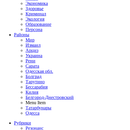
Экономика
Здоровье
Криминал
Экология
Образование
Персона
Районы
Мир
Измаил
Арциз
Украина
Рени
Сарата
Одесская обл.
Болград
Тарутино
Бессарабия
Килия
Белгород-Днестровский
Menu Item
Татарбунары
Одесса
Рубрики
Резонанс