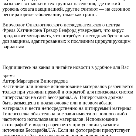
вызывает вспышки в тех группах населения, где низкий
уровень охвата вакцинацией, другие считают — на сезонное
респираторное заболевание, такое как грипп.
Вирусолог Онкологического исследовательского центра
Фреда Хатчинсона Тревор Бедфорд утверждает, что вирус
продолжит мутировать, что потребует ежегодных бустерных
доз вакцины, адаптированных к последним циркулирующим
вариантам.
Подпишитесь на канал и читайте новости в удобное для Вас
время
Автор:Маргарита Виноградова
Частичное или полное использование материалов разрешается
только при условии прямой и открытой для поисковых систем
гиперссылки на сайт Бессарабія.UA. Гиперссылка должна
быть размещена в подзаголовке или в первом абзаце
материала и вести непосредственно на цитируемый материал.
Гиперссылка обязательна вне зависимости от полного либо
частичного использования материалов. Использование
фотографий и видео разрешается при условии указания
источника Бессарабія.UA. Если на фотографии присутствует
вотермарк сайта, их сохранение при использовании