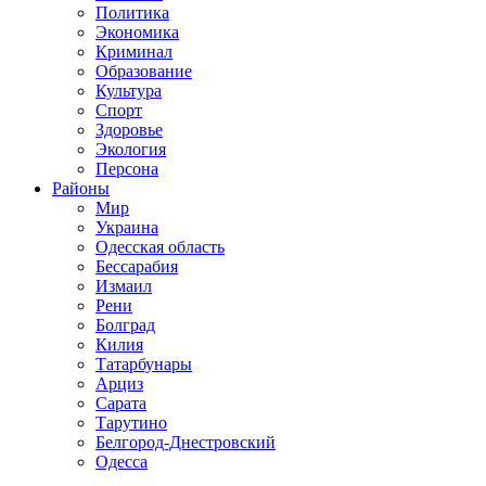
Политика
Экономика
Криминал
Образование
Культура
Спорт
Здоровье
Экология
Персона
Районы
Мир
Украина
Одесская область
Бессарабия
Измаил
Рени
Болград
Килия
Татарбунары
Арциз
Сарата
Тарутино
Белгород-Днестровский
Одесса