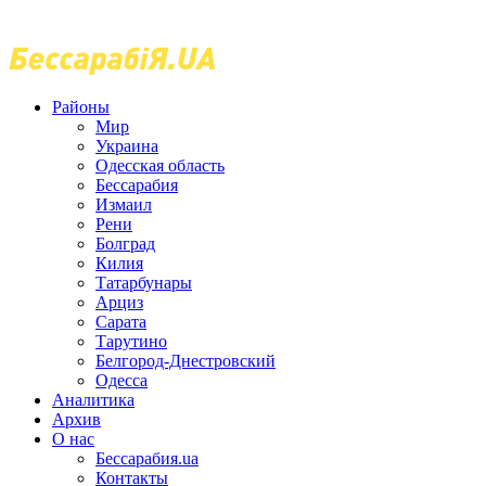
Районы
Мир
Украина
Одесская область
Бессарабия
Измаил
Рени
Болград
Килия
Татарбунары
Арциз
Сарата
Тарутино
Белгород-Днестровский
Одесса
Аналитика
Архив
О нас
Бессарабия.ua
Контакты