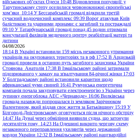
військових обʼєктах Одеси
10:48
Відновлення популяції: у
Тарутинському степу оселилися червонокнижні європейські
хом’яки
10:14
У Бессарабській громаді відкрили третій
сучасний водоочисний комплекс
09:39
Ворог атакував Київ
балістикою та ударними дронами: є загиблий та постраждалі
09:10
У Татарбунарській громаді понад 45 родин отримали
консультації фахівців медичного центру реабілітації матері та
дитини
04/08/2026
18:14
В Україні встановили 159 місць незаконного утримання
українців на окупованих територіях та в рф
17:52
В Арцизькій
громаді провели в останню путь загиблого захисника України
Стоянова Анатолія
17:38
В Ізмаїльському районі затримали
підозрюваного у замаху на зґвалтування 84-річної жінки
17:03
У Болградському районі встановили карантин щодо
африканської чуми свиней
16:41
Румунська енергетична
компанія почала закуповувати електроенергію з України через
зупинку енергоблока АЕС «Чернаводе»
16:06
Вилківська
громада назавжди попрощалася із земляком Зарічнюком
Валентином, який віддав своє життя за Батьківщину
15:19
У
Білгороді-Дністровському оговтуються після нічного обстрілу
14:47
На Дунаї через обміління виявили судна, що затонули
десятиліття тому
14:23
На Одещині викрито чергову схему
незаконного переправлення ухилянтів через державний
кордон України
12:32
В Ізмаїльському районі нацгвардійці