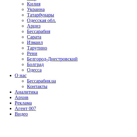
Килия
Украина
Татарбунары
Одесская обл.
Арциз
Бессарабия
Сарата
Измаил
Тарутино
Рени
Белгород-Днестровский
Болград
Одесса
О нас
Бессарабия.ua
Контакты
Аналитика
Архив
Реклама
Агент 007
Видео