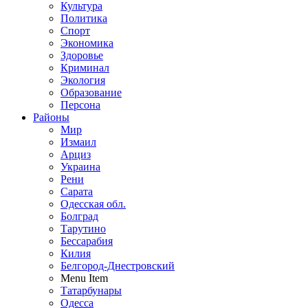
Культура
Политика
Спорт
Экономика
Здоровье
Криминал
Экология
Образование
Персона
Районы
Мир
Измаил
Арциз
Украина
Рени
Сарата
Одесская обл.
Болград
Тарутино
Бессарабия
Килия
Белгород-Днестровский
Menu Item
Татарбунары
Одесса