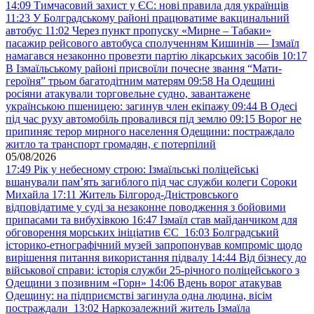
14:09
Тимчасовий захист у ЄС: нові правила для українців
11:23
У Болградському районі працюватиме вакцинальний
автобус
11:02
Через пункт пропуску «Мирне – Табаки»
пасажир рейсового автобуса сполученням Кишинів — Ізмаїл
намагався незаконно провезти партію лікарських засобів
10:17
В Ізмаїльському районі присвоїли почесне звання “Мати-
героїня” трьом багатодітним матерям
09:58
На Одещині
росіяни атакували торговельне судно, завантажене
українською пшеницею: загинув член екіпажу
09:44
В Одесі
під час руху автомобіль провалився під землю
09:15
Ворог не
припиняє терор мирного населення Одещини: постраждало
житло та транспорт громадян, є потерпілий
05/08/2026
17:49
Рік у небесному строю: Ізмаїльські поліцейські
вшанували пам’ять загиблого під час служби колеги Сороки
Михайла
17:11
Житель Білгород-Дністровського
відповідатиме у суді за незаконне поводження з бойовими
припасами та вибухівкою
16:47
Ізмаїл став майданчиком для
обговорення морських ініціатив ЄС
16:03
Болградський
історико-етнографічний музей запропонував компроміс щодо
вирішення питання використання підвалу
14:44
Від бізнесу до
військової справи: історія служби 25-річного поліцейського з
Одещини з позивним «Горн»
14:06
Вдень ворог атакував
Одещину: на підприємстві загинула одна людина, вісім
постраждали
13:02
Наркозалежний житель Ізмаїла