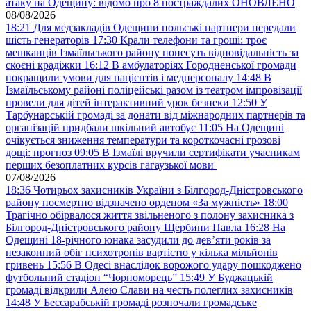
атаку на Одещину: відомо про 8 постраждалих ОНОВЛЕНО
08/08/2026
18:21
Для медзакладів Одещини польські партнери передали
шість генераторів
17:30
Крали телефони та гроші: троє
мешканців Ізмаїльського району понесуть відповідальність за
скоєні крадіжки
16:12
В амбулаторіях Городненської громади
покращили умови для пацієнтів і медперсоналу
14:48
В
Ізмаїльському районі поліцейські разом із театром імпровізації
провели для дітей інтерактивний урок безпеки
12:50
У
Тарбунарській громаді за донати від міжнародних партнерів та
організацій придбали шкільний автобус
11:05
На Одещині
очікується зниження температури та короткочасні грозові
дощі: прогноз
09:05
В Ізмаїлі вручили сертифікати учасникам
перших безоплатних курсів гагаузької мови
07/08/2026
18:36
Чотирьох захисників України з Білгород-Дністровського
району посмертно відзначено орденом «За мужність»
18:00
Трагічно обірвалося життя звільненого з полону захисника з
Білгород-Дністровського району Щербини Павла
16:28
На
Одещині 18-річного юнака засудили до дев’яти років за
незаконний обіг психотропів вартістю у кілька мільйонів
гривень
15:56
В Одесі внаслідок ворожого удару пошкоджено
футбольний стадіон “Чорноморець”
15:49
У Буджацькій
громаді відкрили Алею Слави на честь полеглих захисників
14:48
У Бессарабській громаді розпочали громадське