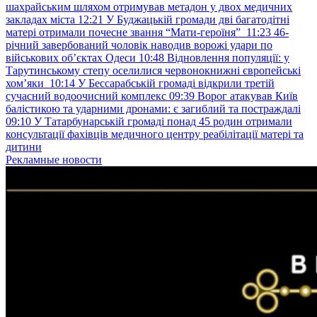
шахрайським шляхом отримував метадон у двох медичних
закладах міста
12:21
У Буджацькій громади дві багатодітні
матері отримали почесне звання “Мати-героїня”
11:23
46-
річний завербований чоловік наводив ворожі удари по
військових обʼєктах Одеси
10:48
Відновлення популяції: у
Тарутинському степу оселилися червонокнижні європейські
хом’яки
10:14
У Бессарабській громаді відкрили третій
сучасний водоочисний комплекс
09:39
Ворог атакував Київ
балістикою та ударними дронами: є загиблий та постраждалі
09:10
У Татарбунарській громаді понад 45 родин отримали
консультації фахівців медичного центру реабілітації матері та
дитини
Рекламные новости