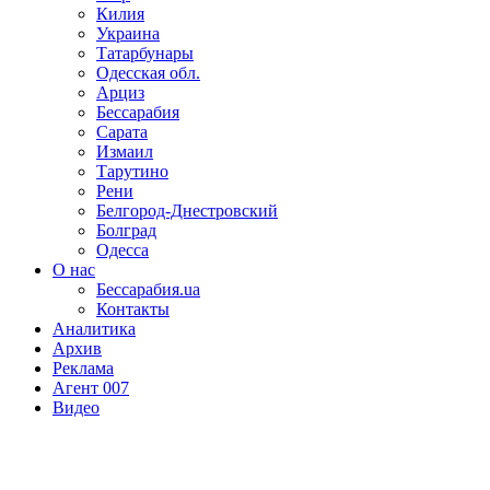
Килия
Украина
Татарбунары
Одесская обл.
Арциз
Бессарабия
Сарата
Измаил
Тарутино
Рени
Белгород-Днестровский
Болград
Одесса
О нас
Бессарабия.ua
Контакты
Аналитика
Архив
Реклама
Агент 007
Видео