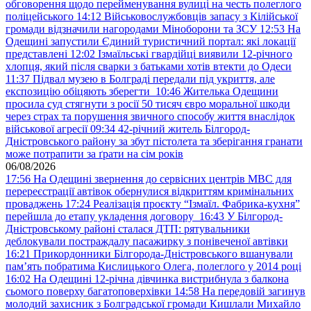
обговорення щодо перейменування вулиці на честь полеглого
поліцейського
14:12
Військовослужбовців запасу з Кілійської
громади відзначили нагородами Міноборони та ЗСУ
12:53
На
Одещині запустили Єдиний туристичний портал: які локації
представлені
12:02
Ізмаїльські гвардійці виявили 12-річного
хлопця, який після сварки з батьками хотів втекти до Одеси
11:37
Підвал музею в Болграді передали під укриття, але
експозицію обіцяють зберегти
10:46
Жителька Одещини
просила суд стягнути з росії 50 тисяч євро моральної шкоди
через страх та порушення звичного способу життя внаслідок
військової агресії
09:34
42-річний житель Білгород-
Дністровського району за збут пістолета та зберігання гранати
може потрапити за ґрати на сім років
06/08/2026
17:56
На Одещині звернення до сервісних центрів МВС для
перереєстрації автівок обернулися відкриттям кримінальних
проваджень
17:24
Реалізація проєкту “Ізмаїл. Фабрика-кухня”
перейшла до етапу укладення договору
16:43
У Білгород-
Дністровському районі сталася ДТП: рятувальники
деблокували постраждалу пасажирку з понівеченої автівки
16:21
Прикордонники Білгорода-Дністровського вшанували
пам’ять побратима Кислицького Олега, полеглого у 2014 році
16:02
На Одещині 12-річна дівчинка вистрибнула з балкона
сьомого поверху багатоповерхівки
14:58
На передовій загинув
молодий захисник з Болградської громади Кишлали Михайло