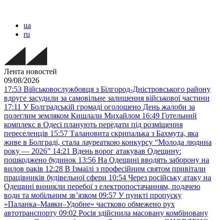
ua
ru
Лента новостей
09/08/2026
17:53
Військовослужбовця з Білгород-Дністровського району
вдруге засудили за самовільне залишення військової частини
17:11
У Болградській громаді оголошено День жалоби за
полеглим земляком Кишлали Михайлом
16:49
Готельний
комплекс в Одесі планують передати під розміщення
переселенців
15:57
Талановита скрипалька з Бахмута, яка
живе в Болграді, стала лауреаткою конкурсу “Молода людина
року — 2026”
14:21
Вдень ворог атакував Одещину:
пошкоджено будинок
13:56
На Одещині вводять заборону на
вилов раків
12:28
В Ізмаїлі з професійним святом привітали
працівників будівельної сфери
10:54
Через російську атаку на
Одещині виникли перебої з електропостачанням, подачею
води та мобільним звʼязком
09:57
У пункті пропуску
«Паланка–Маяки–Удобне» частково обмежено рух
автотранспорту
09:02
Росія здійснила масовану комбіновану