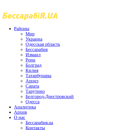
Районы
Мир
Украина
Одесская область
Бессарабия
Измаил
Рени
Болград
Килия
Татарбунары
Арциз
Сарата
Тарутино
Белгород-Днестровский
Одесса
Аналитика
Архив
О нас
Бессарабия.ua
Контакты