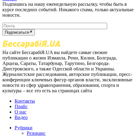
Подпишись на нашу еженедельную рассылку, чтобы быть в
курсе последних событий. Никакого спама, только актуальные
новости.
Подписаться
На сайте БессарабіЯ.UA вы найдете самые свежие
публикации о жизни Измаила, Рени, Килии, Болграда,
Арциза, Сараты, Татарбунар, Тарутино, Белгорода-
Днестровского, а также Одесской области и Украины.
Журналистские расследования, авторские публикации, пресс-
конференции ключевых фигур органов власти, эксклюзивные
новости из сфер здравохранения, образования, спорта и
культуры – все это есть на страницах сайта
Контакты
Прайс
О нас
Видео
Рубрики
Резонанс