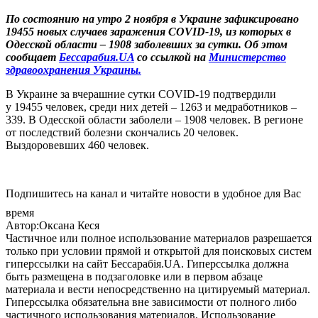
По состоянию на утро 2 ноября в Украине зафиксировано
19455 новых случаев заражения COVID-19, из которых в
Одесской области – 1908 заболевших за сутки. Об этом
сообщает
Бессарабия.UA
со ссылкой на
Министерство
здравоохранения Украины.
В Украине за вчерашние сутки COVID-19 подтвердили
у 19455 человек, среди них детей – 1263 и медработников –
339. В Одесской области заболели – 1908 человек. В регионе
от последствий болезни скончались 20 человек.
Выздоровевших 460 человек.
Подпишитесь на канал и читайте новости в удобное для Вас
время
Автор:Оксана Кеся
Частичное или полное использование материалов разрешается
только при условии прямой и открытой для поисковых систем
гиперссылки на сайт Бессарабія.UA. Гиперссылка должна
быть размещена в подзаголовке или в первом абзаце
материала и вести непосредственно на цитируемый материал.
Гиперссылка обязательна вне зависимости от полного либо
частичного использования материалов. Использование