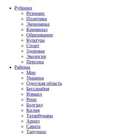
Рубрики
Резонанс
Политика
Экономика
Криминал
Образование
Культура
Спорт
Здоровье
Экология
Персона
Районы
Мир
Украина
Одесская область
Бессарабия
Измаил
Рени
Болград
Килия
Татарбунары
Арциз
Сарата
Тарутино