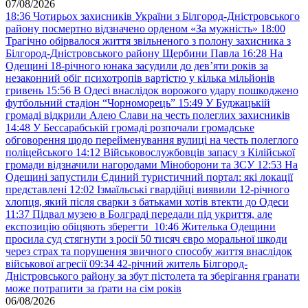
07/08/2026
18:36
Чотирьох захисників України з Білгород-Дністровського
району посмертно відзначено орденом «За мужність»
18:00
Трагічно обірвалося життя звільненого з полону захисника з
Білгород-Дністровського району Щербини Павла
16:28
На
Одещині 18-річного юнака засудили до дев’яти років за
незаконний обіг психотропів вартістю у кілька мільйонів
гривень
15:56
В Одесі внаслідок ворожого удару пошкоджено
футбольний стадіон “Чорноморець”
15:49
У Буджацькій
громаді відкрили Алею Слави на честь полеглих захисників
14:48
У Бессарабській громаді розпочали громадське
обговорення щодо перейменування вулиці на честь полеглого
поліцейського
14:12
Військовослужбовців запасу з Кілійської
громади відзначили нагородами Міноборони та ЗСУ
12:53
На
Одещині запустили Єдиний туристичний портал: які локації
представлені
12:02
Ізмаїльські гвардійці виявили 12-річного
хлопця, який після сварки з батьками хотів втекти до Одеси
11:37
Підвал музею в Болграді передали під укриття, але
експозицію обіцяють зберегти
10:46
Жителька Одещини
просила суд стягнути з росії 50 тисяч євро моральної шкоди
через страх та порушення звичного способу життя внаслідок
військової агресії
09:34
42-річний житель Білгород-
Дністровського району за збут пістолета та зберігання гранати
може потрапити за ґрати на сім років
06/08/2026