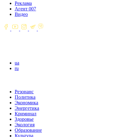
Реклама
Агент 007
Видео
ua
ru
Резонанс
Политика
Экономика
Энергетика
Криминал
Здоровье
Экология
Образование
Культура