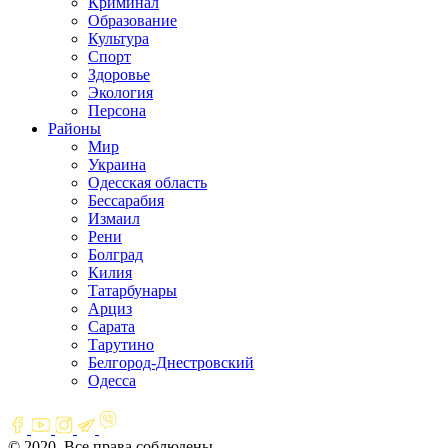
Криминал
Образование
Культура
Спорт
Здоровье
Экология
Персона
Районы
Мир
Украина
Одесская область
Бессарабия
Измаил
Рени
Болград
Килия
Татарбунары
Арциз
Сарата
Тарутино
Белгород-Днестровский
Одесса
© 2020. Все права соблюдены.