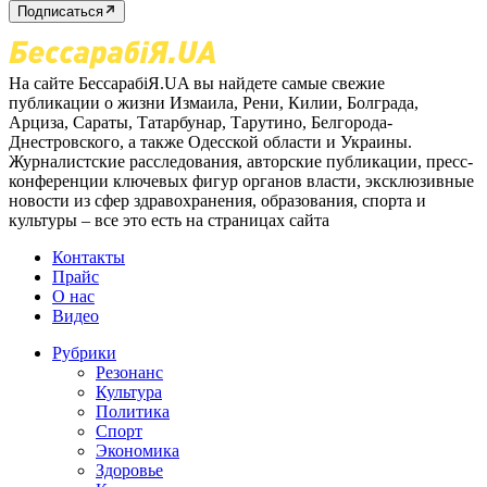
Подписаться
На сайте БессарабіЯ.UA вы найдете самые свежие
публикации о жизни Измаила, Рени, Килии, Болграда,
Арциза, Сараты, Татарбунар, Тарутино, Белгорода-
Днестровского, а также Одесской области и Украины.
Журналистские расследования, авторские публикации, пресс-
конференции ключевых фигур органов власти, эксклюзивные
новости из сфер здравохранения, образования, спорта и
культуры – все это есть на страницах сайта
Контакты
Прайс
О нас
Видео
Рубрики
Резонанс
Культура
Политика
Спорт
Экономика
Здоровье