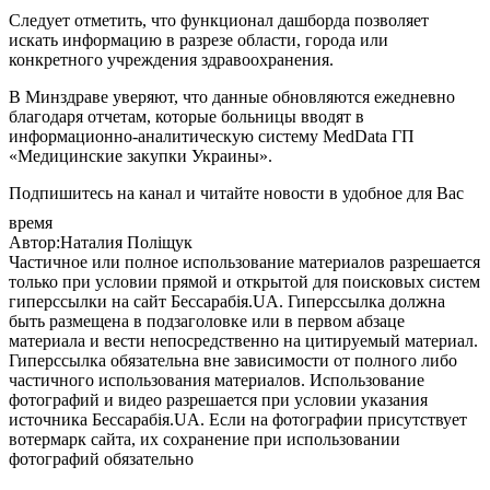
Следует отметить, что функционал дашборда позволяет
искать информацию в разрезе области, города или
конкретного учреждения здравоохранения.
В Минздраве уверяют, что данные обновляются ежедневно
благодаря отчетам, которые больницы вводят в
информационно-аналитическую систему MedData ГП
«Медицинские закупки Украины».
Подпишитесь на канал и читайте новости в удобное для Вас
время
Автор:Наталия Поліщук
Частичное или полное использование материалов разрешается
только при условии прямой и открытой для поисковых систем
гиперссылки на сайт Бессарабія.UA. Гиперссылка должна
быть размещена в подзаголовке или в первом абзаце
материала и вести непосредственно на цитируемый материал.
Гиперссылка обязательна вне зависимости от полного либо
частичного использования материалов. Использование
фотографий и видео разрешается при условии указания
источника Бессарабія.UA. Если на фотографии присутствует
вотермарк сайта, их сохранение при использовании
фотографий обязательно