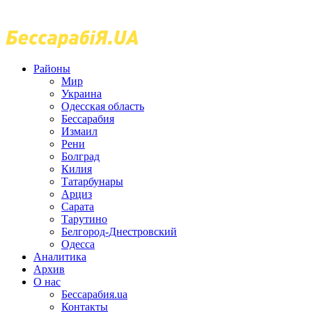
Районы
Мир
Украина
Одесская область
Бессарабия
Измаил
Рени
Болград
Килия
Татарбунары
Арциз
Сарата
Тарутино
Белгород-Днестровский
Одесса
Аналитика
Архив
О нас
Бессарабия.ua
Контакты