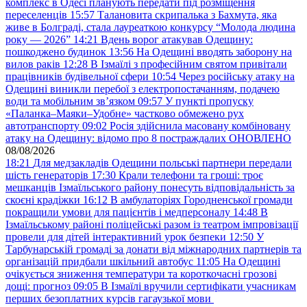
комплекс в Одесі планують передати під розміщення
переселенців
15:57
Талановита скрипалька з Бахмута, яка
живе в Болграді, стала лауреаткою конкурсу “Молода людина
року — 2026”
14:21
Вдень ворог атакував Одещину:
пошкоджено будинок
13:56
На Одещині вводять заборону на
вилов раків
12:28
В Ізмаїлі з професійним святом привітали
працівників будівельної сфери
10:54
Через російську атаку на
Одещині виникли перебої з електропостачанням, подачею
води та мобільним звʼязком
09:57
У пункті пропуску
«Паланка–Маяки–Удобне» частково обмежено рух
автотранспорту
09:02
Росія здійснила масовану комбіновану
атаку на Одещину: відомо про 8 постраждалих ОНОВЛЕНО
08/08/2026
18:21
Для медзакладів Одещини польські партнери передали
шість генераторів
17:30
Крали телефони та гроші: троє
мешканців Ізмаїльського району понесуть відповідальність за
скоєні крадіжки
16:12
В амбулаторіях Городненської громади
покращили умови для пацієнтів і медперсоналу
14:48
В
Ізмаїльському районі поліцейські разом із театром імпровізації
провели для дітей інтерактивний урок безпеки
12:50
У
Тарбунарській громаді за донати від міжнародних партнерів та
організацій придбали шкільний автобус
11:05
На Одещині
очікується зниження температури та короткочасні грозові
дощі: прогноз
09:05
В Ізмаїлі вручили сертифікати учасникам
перших безоплатних курсів гагаузької мови