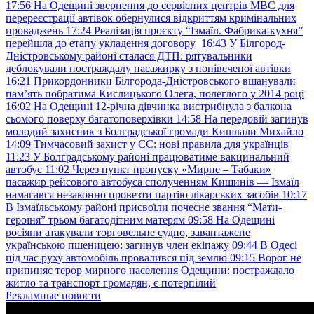
17:56
На Одещині звернення до сервісних центрів МВС для
перереєстрації автівок обернулися відкриттям кримінальних
проваджень
17:24
Реалізація проєкту “Ізмаїл. Фабрика-кухня”
перейшла до етапу укладення договору
16:43
У Білгород-
Дністровському районі сталася ДТП: рятувальники
деблокували постраждалу пасажирку з понівеченої автівки
16:21
Прикордонники Білгорода-Дністровського вшанували
пам’ять побратима Кислицького Олега, полеглого у 2014 році
16:02
На Одещині 12-річна дівчинка вистрибнула з балкона
сьомого поверху багатоповерхівки
14:58
На передовій загинув
молодий захисник з Болградської громади Кишлали Михайло
14:09
Тимчасовий захист у ЄС: нові правила для українців
11:23
У Болградському районі працюватиме вакцинальний
автобус
11:02
Через пункт пропуску «Мирне – Табаки»
пасажир рейсового автобуса сполученням Кишинів — Ізмаїл
намагався незаконно провезти партію лікарських засобів
10:17
В Ізмаїльському районі присвоїли почесне звання “Мати-
героїня” трьом багатодітним матерям
09:58
На Одещині
росіяни атакували торговельне судно, завантажене
українською пшеницею: загинув член екіпажу
09:44
В Одесі
під час руху автомобіль провалився під землю
09:15
Ворог не
припиняє терор мирного населення Одещини: постраждало
житло та транспорт громадян, є потерпілий
Рекламные новости