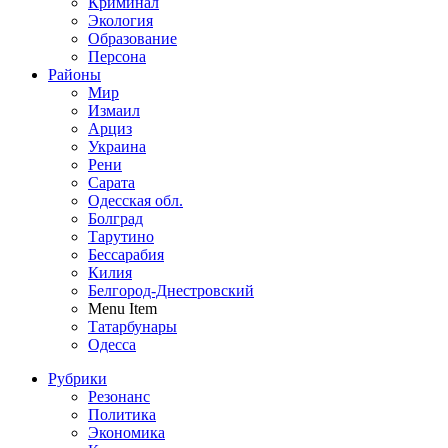
Криминал
Экология
Образование
Персона
Районы
Мир
Измаил
Арциз
Украина
Рени
Сарата
Одесская обл.
Болград
Тарутино
Бессарабия
Килия
Белгород-Днестровский
Menu Item
Татарбунары
Одесса
Рубрики
Резонанс
Политика
Экономика