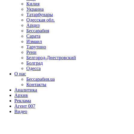
Килия
Украина
Татарбунары
Одесская обл.
Арциз
Бессарабия
Сарата
Измаил
Тарутино
Рени
Белгород-Днестровский
Болград
Одесса
О нас
Бессарабия.ua
Контакты
Аналитика
Архив
Реклама
Агент 007
Видео