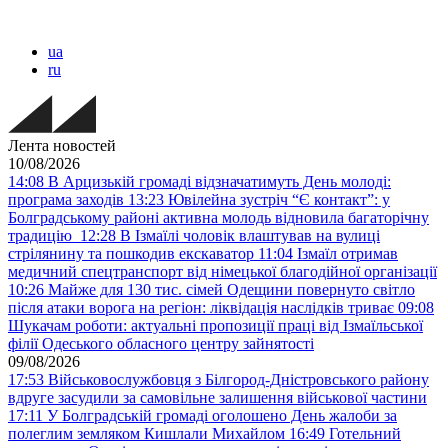
ua
ru
Лента новостей
10/08/2026
14:08
В Арцизькій громаді відзначатимуть День молоді:
програма заходів
13:23
Ювілейна зустріч “Є контакт”: у
Болградському районі активна молодь відновила багаторічну
традицію
12:28
В Ізмаїлі чоловік влаштував на вулиці
стрілянину та пошкодив екскаватор
11:04
Ізмаїл отримав
медичний спецтранспорт від німецької благодійної організації
10:26
Майже для 130 тис. сімей Одещини повернуто світло
після атаки ворога на регіон: ліквідація наслідків триває
09:08
Шукачам роботи: актуальні пропозиції праці від Ізмаїльської
філії Одеського обласного центру зайнятості
09/08/2026
17:53
Військовослужбовця з Білгород-Дністровського району
вдруге засудили за самовільне залишення військової частини
17:11
У Болградській громаді оголошено День жалоби за
полеглим земляком Кишлали Михайлом
16:49
Готельний